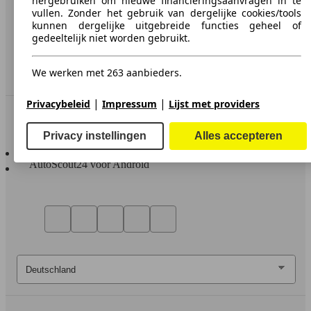
hergebruiken om nieuwe financieringsaanvragen in te
Media
vullen. Zonder het gebruik van dergelijke cookies/tools
kunnen dergelijke uitgebreide functies geheel of
Toegankelijkheidsverklaring
gedeeltelijk niet worden gebruikt.
Service
We werken met 263 aanbieders.
Dealerrubriek
|
|
Privacybeleid
Impressum
Lijst met providers
In contact te blijven
Privacy instellingen
Alles accepteren
AutoScout24 voor iOS
AutoScout24 voor Android