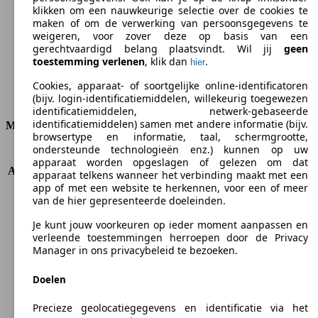
CO2-uitstoot (gem.)*
klikken om een nauwkeurige selectie over de cookies te
maken of om de verwerking van persoonsgegevens te
weigeren, voor zover deze op basis van een
gerechtvaardigd belang plaatsvindt. Wil jij
geen
toestemming verlenen
, klik dan
.
hier
Ø 11.2 l/100km
Cookies, apparaat- of soortgelijke online-identificatoren
Verbruik
(bijv. login-identificatiemiddelen, willekeurig toegewezen
identificatiemiddelen, netwerk-gebaseerde
identificatiemiddelen) samen met andere informatie (bijv.
Motor & Vermogen
browsertype en informatie, taal, schermgrootte,
ondersteunde technologieën enz.) kunnen op uw
KW (PS)
155 kW (211 PS)
apparaat worden opgeslagen of gelezen om dat
Acceleratie (0-100 km/h)
9.4s
apparaat telkens wanneer het verbinding maakt met een
Topsnelheid (km/h)
230 km/h
app of met een website te herkennen, voor een of meer
van de hier gepresenteerde doeleinden.
Aantal versnellingen
6
Koppel
290 nm
Je kunt jouw voorkeuren op ieder moment aanpassen en
Cilinderinhoud
2946 ccm
verleende toestemmingen herroepen door de Privacy
Brandstof
Benzine
Manager in ons privacybeleid te bezoeken.
Cilinders
6
Doelen
Transmissie
Automatisch
Aandrijving
Voorwielaandrijving
Precieze geolocatiegegevens en identificatie via het