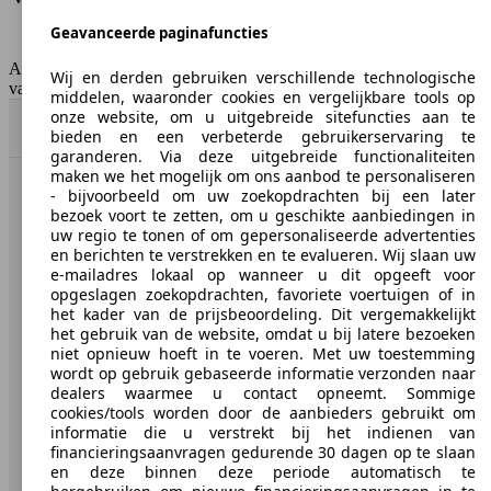
Emissieklasse
Euro 4
Geavanceerde paginafuncties
Tankinhoud
72 l
AutoScout24 Belgium NV is niet aansprakelijk voor de juistheid
Wij en derden gebruiken verschillende technologische
van de gegevens.
middelen, waaronder cookies en vergelijkbare tools op
onze website, om u uitgebreide sitefuncties aan te
Naar boven
bieden en een verbeterde gebruikerservaring te
garanderen. Via deze uitgebreide functionaliteiten
maken we het mogelijk om ons aanbod te personaliseren
- bijvoorbeeld om uw zoekopdrachten bij een later
AutoScout24: de grootste online automarkt in Europa.
bezoek voort te zetten, om u geschikte aanbiedingen in
uw regio te tonen of om gepersonaliseerde advertenties
en berichten te verstrekken en te evalueren. Wij slaan uw
AutoScout24
e-mailadres lokaal op wanneer u dit opgeeft voor
opgeslagen zoekopdrachten, favoriete voertuigen of in
Over AutoScout24
het kader van de prijsbeoordeling. Dit vergemakkelijkt
het gebruik van de website, omdat u bij latere bezoeken
Pers
niet opnieuw hoeft in te voeren. Met uw toestemming
wordt op gebruik gebaseerde informatie verzonden naar
Disclaimer
dealers waarmee u contact opneemt. Sommige
cookies/tools worden door de aanbieders gebruikt om
Wettelijke rechten
informatie die u verstrekt bij het indienen van
financieringsaanvragen gedurende 30 dagen op te slaan
Privacy
en deze binnen deze periode automatisch te