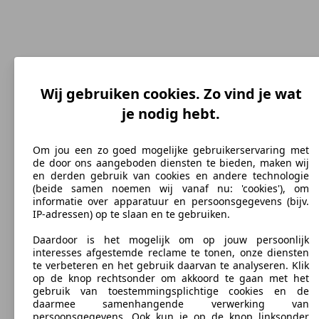
Wij gebruiken cookies. Zo vind je wat
je nodig hebt.
230 km/h
Topsnelheid (km/h)
Om jou een zo goed mogelijke gebruikerservaring met
de door ons aangeboden diensten te bieden, maken wij
en derden gebruik van cookies en andere technologie
(beide samen noemen wij vanaf nu: 'cookies'), om
Benzine
informatie over apparatuur en persoonsgegevens (bijv.
IP-adressen) op te slaan en te gebruiken.
Brandstof
Daardoor is het mogelijk om op jouw persoonlijk
interesses afgestemde reclame te tonen, onze diensten
te verbeteren en het gebruik daarvan te analyseren. Klik
op de knop rechtsonder om akkoord te gaan met het
gebruik van toestemmingsplichtige cookies en de
266 g/km
daarmee samenhangende verwerking van
persoonsgegevens. Ook kun je op de knop linksonder