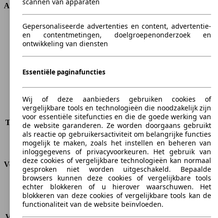
scannen van apparaten
Afmetingen
Gepersonaliseerde advertenties en content, advertentie-
Lengte
4908 mm
en contentmetingen, doelgroepenonderzoek en
Hoogte
1464 mm
ontwikkeling van diensten
Breedte
1860 mm
Wielbasis
2900 mm
Maximaal gewicht
2271 kg
Essentiële paginafuncties
Maximale lading
455 kg
Deuren
4
Wij of deze aanbieders gebruiken cookies of
Stoelen
5
vergelijkbare tools en technologieën die noodzakelijk zijn
Dakbelasting
-
voor essentiële sitefuncties en die de goede werking van
Trekgewicht (ongeremd)
-
de website garanderen. Ze worden doorgaans gebruikt
Trekgewicht (geremd)
1400 kg
als reactie op gebruikersactiviteit om belangrijke functies
mogelijk te maken, zoals het instellen en beheren van
Kofferbak capaciteit
-
inloggegevens of privacyvoorkeuren. Het gebruik van
deze cookies of vergelijkbare technologieën kan normaal
Verbruik
gesproken niet worden uitgeschakeld. Bepaalde
browsers kunnen deze cookies of vergelijkbare tools
CO2-uitstoot*
266 g/km (komb.)
echter blokkeren of u hierover waarschuwen. Het
blokkeren van deze cookies of vergelijkbare tools kan de
Verbruik (stad)
16.3 l/100km
functionaliteit van de website beïnvloeden.
Verbruik (snelweg)
8.2 l/100km
Verbruik (gemiddeld)*
11.2 l/100km