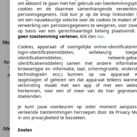
om akkoord te gaan met het gebruik van toestemmingspl
cookies en de daarmee samenhangende verwerki
persoonsgegevens. Ook kun je op de knop linksonder k
om een nauwkeurige selectie over de cookies te maken o
Ø 7.6 l/100km
verwerking van persoonsgegevens te weigeren, voor zov
Verbruik
op basis van een gerechtvaardigd belang plaatsvindt. 
geen toestemming verlenen
, klik dan
.
hier
Motor & Vermogen
Cookies, apparaat- of soortgelijke online-identificatoren
login-identificatiemiddelen, willekeurig toeg
KW (PS)
114 kW (155 PS)
identificatiemiddelen, netwerk-gebas
Acceleratie (0-100 km/h)
10.2s
identificatiemiddelen) samen met andere informatie 
browsertype en informatie, taal, schermgrootte, onder
Topsnelheid (km/h)
190 km/h
technologieën enz.) kunnen op uw apparaat w
Aantal versnellingen
6
opgeslagen of gelezen om dat apparaat telkens wanne
Koppel
192 nm
verbinding maakt met een app of met een webs
Cilinderinhoud
1997 ccm
herkennen, voor een of meer van de hier gepresen
Brandstof
Benzine
doeleinden.
Cilinders
4
Je kunt jouw voorkeuren op ieder moment aanpas
Transmissie
Manueel
verleende toestemmingen herroepen door de Privacy M
Aandrijving
Vierwielaandrijving v terreinwagen
in ons privacybeleid te bezoeken.
Afmetingen
Doelen