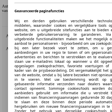
Tankinhoud
58 l
AutoScout24 Belgium NV is niet aansprakelijk voor de juistheid
van de gegevens.
Geavanceerde paginafuncties
Naar boven
Wij en derden gebruiken verschillende technolo
middelen, waaronder cookies en vergelijkbare tools o
website, om u uitgebreide sitefuncties aan te bieden 
verbeterde gebruikerservaring te garanderen. Vi
AutoScout24: de grootste online automarkt in Europa.
uitgebreide functionaliteiten maken we het mogelijk 
aanbod te personaliseren - bijvoorbeeld om uw zoekopd
bij een later bezoek voort te zetten, om u ges
AutoScout24
aanbiedingen in uw regio te tonen of om gepersonali
advertenties en berichten te verstrekken en te evaluer
Over AutoScout24
slaan uw e-mailadres lokaal op wanneer u dit opgeef
opgeslagen zoekopdrachten, favoriete voertuigen of 
Pers
kader van de prijsbeoordeling. Dit vergemakkelijkt het 
van de website, omdat u bij latere bezoeken niet opnieu
Disclaimer
in te voeren. Met uw toestemming wordt op ge
gebaseerde informatie verzonden naar dealers waa
Wettelijke rechten
contact opneemt. Sommige cookies/tools worden d
aanbieders gebruikt om informatie die u verstrekt b
Privacy
indienen van financieringsaanvragen gedurende 30 da
te slaan en deze binnen deze periode automati
Media
hergebruiken om nieuwe financieringsaanvragen in te v
Zonder het gebruik van dergelijke cookies/tools 
Toegankelijkheidsverklaring