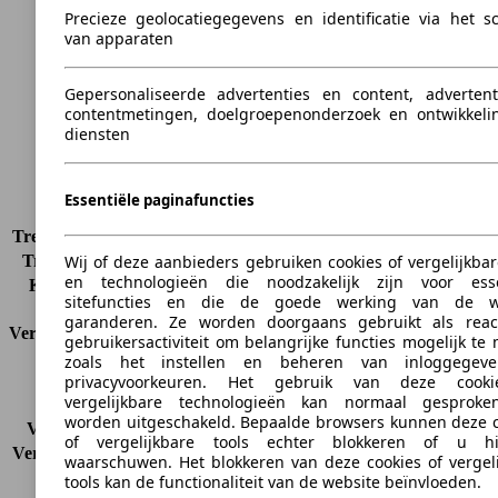
Lengte
4605 mm
Precieze geolocatiegegevens en identificatie via het 
van apparaten
Hoogte
1685 mm
Breedte
1820 mm
Wielbasis
2630 mm
Gepersonaliseerde advertenties en content, advertent
contentmetingen, doelgroepenonderzoek en ontwikkeli
Maximaal gewicht
2075 kg
diensten
Maximale lading
554 kg
Deuren
5
Stoelen
5
Essentiële paginafuncties
Dakbelasting
-
Trekgewicht (ongeremd)
-
Wij of deze aanbieders gebruiken cookies of vergelijkbar
Trekgewicht (geremd)
1700 kg
en technologieën die noodzakelijk zijn voor esse
Kofferbak capaciteit
589 - 1669 l
sitefuncties en die de goede werking van de w
garanderen. Ze worden doorgaans gebruikt als reac
Verbruik
gebruikersactiviteit om belangrijke functies mogelijk te
zoals het instellen en beheren van inloggegev
CO2-uitstoot*
177 g/km (komb.)
privacyvoorkeuren. Het gebruik van deze cook
vergelijkbare technologieën kan normaal gesproke
Verbruik (stad)
9.4 l/100km
worden uitgeschakeld. Bepaalde browsers kunnen deze c
Verbruik (snelweg)
6.5 l/100km
of vergelijkbare tools echter blokkeren of u hi
Verbruik (gemiddeld)*
7.6 l/100km
waarschuwen. Het blokkeren van deze cookies of vergel
Emissieklasse
Euro 6b
tools kan de functionaliteit van de website beïnvloeden.