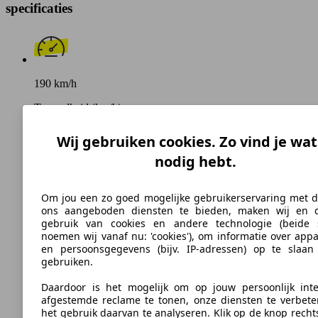
specificaties
190 km/h
Topsnelheid (km/h)
Wij gebruiken cookies. Zo vind je wat
nodig hebt.
Benzine
Brandstof
Om jou een zo goed mogelijke gebruikerservaring met d
ons aangeboden diensten te bieden, maken wij en 
gebruik van cookies en andere technologie (beide
noemen wij vanaf nu: 'cookies'), om informatie over app
en persoonsgegevens (bijv. IP-adressen) op te slaan
gebruiken.
177 g/km
Daardoor is het mogelijk om op jouw persoonlijk inte
CO2-uitstoot (gem.)*
afgestemde reclame te tonen, onze diensten te verbete
het gebruik daarvan te analyseren. Klik op de knop rech