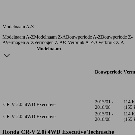
Modelnaam A-Z
Modelnaam A-Z
Modelnaam Z-A
Bouwperiode A-Z
Bouwperiode Z-
A
Vermogen A-Z
Vermogen Z-A
Ø Verbruik A-Z
Ø Verbruik Z-A
Modelnaam
Bouwperiode
Verm
2015/01 -
114 
CR-V 2.0i 4WD Executive
2018/08
(155 
2015/01 -
114 
CR-V 2.0i 4WD Executive
2018/08
(155 
Honda CR-V 2.0i 4WD Executive Technische