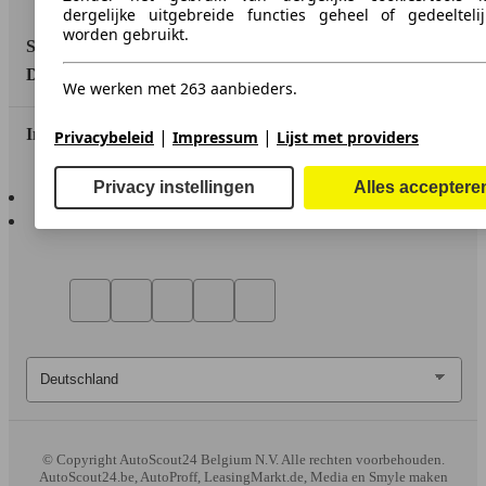
dergelijke uitgebreide functies geheel of gedeeltelij
worden gebruikt.
Service
Dealerrubriek
We werken met 263 aanbieders.
|
|
In contact te blijven
Privacybeleid
Impressum
Lijst met providers
Privacy instellingen
Alles acceptere
AutoScout24 voor iOS
AutoScout24 voor Android
© Copyright
AutoScout24 Belgium N.V. Alle rechten voorbehouden.
AutoScout24.be, AutoProff, LeasingMarkt.de, Media en Smyle maken