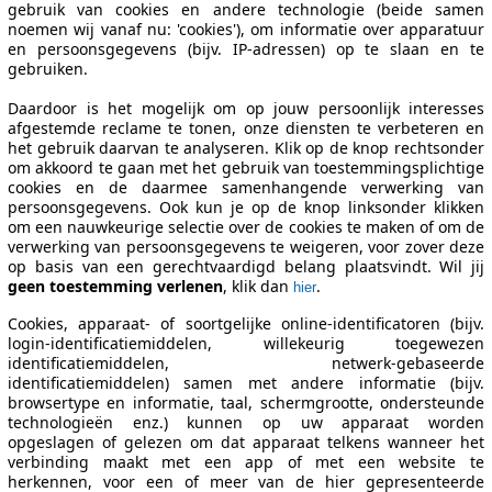
gebruik van cookies en andere technologie (beide samen
noemen wij vanaf nu: 'cookies'), om informatie over apparatuur
en persoonsgegevens (bijv. IP-adressen) op te slaan en te
gebruiken.
Daardoor is het mogelijk om op jouw persoonlijk interesses
afgestemde reclame te tonen, onze diensten te verbeteren en
het gebruik daarvan te analyseren. Klik op de knop rechtsonder
om akkoord te gaan met het gebruik van toestemmingsplichtige
cookies en de daarmee samenhangende verwerking van
persoonsgegevens. Ook kun je op de knop linksonder klikken
om een nauwkeurige selectie over de cookies te maken of om de
verwerking van persoonsgegevens te weigeren, voor zover deze
op basis van een gerechtvaardigd belang plaatsvindt. Wil jij
geen toestemming verlenen
, klik dan
.
hier
Cookies, apparaat- of soortgelijke online-identificatoren (bijv.
login-identificatiemiddelen, willekeurig toegewezen
identificatiemiddelen, netwerk-gebaseerde
identificatiemiddelen) samen met andere informatie (bijv.
browsertype en informatie, taal, schermgrootte, ondersteunde
technologieën enz.) kunnen op uw apparaat worden
opgeslagen of gelezen om dat apparaat telkens wanneer het
verbinding maakt met een app of met een website te
herkennen, voor een of meer van de hier gepresenteerde