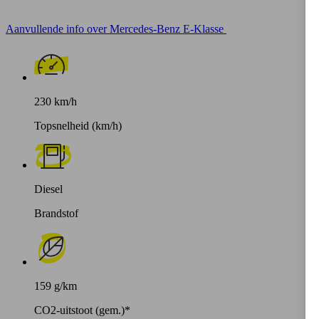
Aanvullende info over Mercedes-Benz E-Klasse
230 km/h
Topsnelheid (km/h)
Diesel
Brandstof
159 g/km
CO2-uitstoot (gem.)*