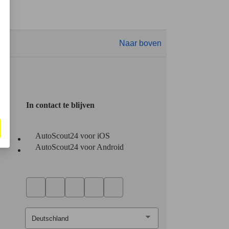
Naar boven
In contact te blijven
AutoScout24 voor iOS
AutoScout24 voor Android