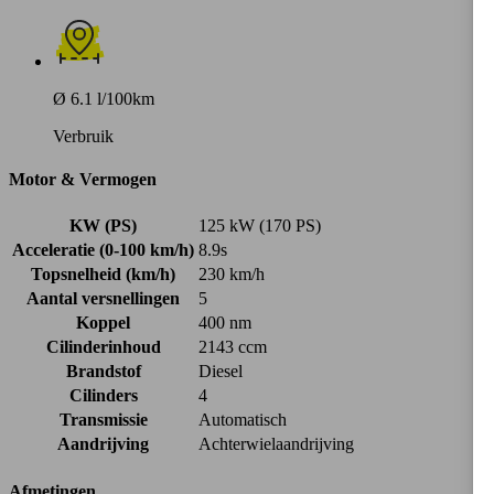
Ø 6.1 l/100km
Verbruik
Motor & Vermogen
KW (PS)
125 kW (170 PS)
Acceleratie (0-100 km/h)
8.9s
Topsnelheid (km/h)
230 km/h
Aantal versnellingen
5
Koppel
400 nm
Cilinderinhoud
2143 ccm
Brandstof
Diesel
Cilinders
4
Transmissie
Automatisch
Aandrijving
Achterwielaandrijving
Afmetingen