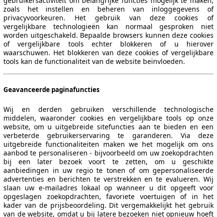
gebruikersactiviteit om belangrijke functies mogelijk te maken,
zoals het instellen en beheren van inloggegevens of
privacyvoorkeuren. Het gebruik van deze cookies of
vergelijkbare technologieën kan normaal gesproken niet
worden uitgeschakeld. Bepaalde browsers kunnen deze cookies
of vergelijkbare tools echter blokkeren of u hierover
waarschuwen. Het blokkeren van deze cookies of vergelijkbare
tools kan de functionaliteit van de website beïnvloeden.
Geavanceerde paginafuncties
Wij en derden gebruiken verschillende technologische
middelen, waaronder cookies en vergelijkbare tools op onze
website, om u uitgebreide sitefuncties aan te bieden en een
verbeterde gebruikerservaring te garanderen. Via deze
uitgebreide functionaliteiten maken we het mogelijk om ons
aanbod te personaliseren - bijvoorbeeld om uw zoekopdrachten
bij een later bezoek voort te zetten, om u geschikte
aanbiedingen in uw regio te tonen of om gepersonaliseerde
advertenties en berichten te verstrekken en te evalueren. Wij
slaan uw e-mailadres lokaal op wanneer u dit opgeeft voor
opgeslagen zoekopdrachten, favoriete voertuigen of in het
kader van de prijsbeoordeling. Dit vergemakkelijkt het gebruik
van de website, omdat u bij latere bezoeken niet opnieuw hoeft