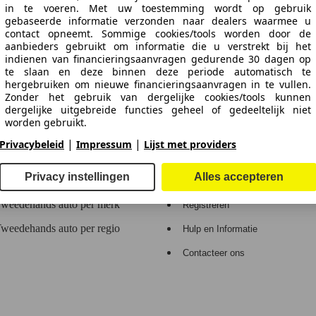
in te voeren. Met uw toestemming wordt op gebruik
gebaseerde informatie verzonden naar dealers waarmee u
contact opneemt. Sommige cookies/tools worden door de
 de gegevens.
aanbieders gebruikt om informatie die u verstrekt bij het
indienen van financieringsaanvragen gedurende 30 dagen op
te slaan en deze binnen deze periode automatisch te
hergebruiken om nieuwe financieringsaanvragen in te vullen.
Zonder het gebruik van dergelijke cookies/tools kunnen
n Europa.
dergelijke uitgebreide functies geheel of gedeeltelijk niet
worden gebruikt.
|
|
Privacybeleid
Impressum
Lijst met providers
e
Dealerrubriek
We werken met 263 aanbieders.
Privacy instellingen
Alles accepteren
Contact en hulp
Login
weedehands auto per merk
Registreren
weedehands auto per regio
Hulp en Informatie
Contacteer ons