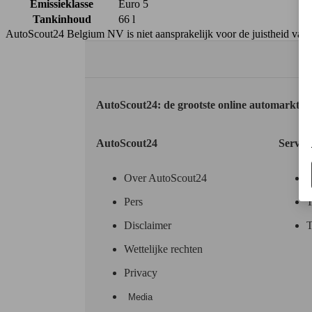
Emissieklasse
Euro 5
Tankinhoud
66 l
AutoScout24 Belgium NV is niet aansprakelijk voor de juistheid van
AutoScout24: de grootste online automarkt i
AutoScout24
Servic
Over AutoScout24
Pers
T
Disclaimer
T
Wettelijke rechten
Privacy
Media