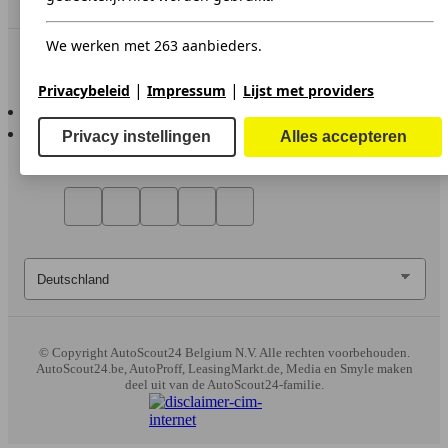
We werken met 263 aanbieders.
In contact te blijven
|
|
Privacybeleid
Impressum
Lijst met providers
AutoScout24 voor iOS
AutoScout24 voor Android
Privacy instellingen
Alles accepteren
© Copyright
AutoScout24 Belgium N.V. Alle rechten voorbehouden.
AutoScout24.be, AutoProff, LeasingMarkt.de, Media en Smyle maken
deel uit van de AutoScout24-familie.