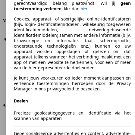
gerechtvaardigd belang plaatsvindt. Wil jij
geen
toestemming verlenen
, klik dan
.
Verbruik
hier
Cookies, apparaat- of soortgelijke online-identificatoren
Motor & Vermogen
(bijv. login-identificatiemiddelen, willekeurig toegewezen
identificatiemiddelen, netwerk-gebaseerde
KW (PS)
125 kW (170 PS)
identificatiemiddelen) samen met andere informatie (bijv.
Acceleratie (0-100 km/h)
-
browsertype en informatie, taal, schermgrootte,
ondersteunde technologieën enz.) kunnen op uw
Topsnelheid (km/h)
-
apparaat worden opgeslagen of gelezen om dat
Aantal versnellingen
7
apparaat telkens wanneer het verbinding maakt met een
Koppel
400 nm
app of met een website te herkennen, voor een of meer
Cilinderinhoud
2143 ccm
van de hier gepresenteerde doeleinden.
Brandstof
Diesel
Je kunt jouw voorkeuren op ieder moment aanpassen en
Cilinders
4
verleende toestemmingen herroepen door de Privacy
Transmissie
Automatisch
Manager in ons privacybeleid te bezoeken.
Aandrijving
Vierwielaandrijving
Doelen
Afmetingen
Precieze geolocatiegegevens en identificatie via het
scannen van apparaten
Lengte
4895 mm
Hoogte
1512 mm
Breedte
1854 mm
Gepersonaliseerde advertenties en content, advertentie-