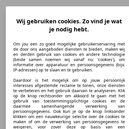
Wij gebruiken cookies. Zo vind je wat
je nodig hebt.
Om jou een zo goed mogelijke gebruikerservaring met
de door ons aangeboden diensten te bieden, maken wij
Diesel
en derden gebruik van cookies en andere technologie
Brandstof
(beide samen noemen wij vanaf nu: 'cookies'), om
informatie over apparatuur en persoonsgegevens (bijv.
IP-adressen) op te slaan en te gebruiken.
Daardoor is het mogelijk om op jouw persoonlijk
interesses afgestemde reclame te tonen, onze diensten
143 g/km
te verbeteren en het gebruik daarvan te analyseren. Klik
op de knop rechtsonder om akkoord te gaan met het
CO2-uitstoot (gem.)*
gebruik van toestemmingsplichtige cookies en de
daarmee samenhangende verwerking van
persoonsgegevens. Ook kun je op de knop linksonder
klikken om een nauwkeurige selectie over de cookies te
maken of om de verwerking van persoonsgegevens te
weigeren, voor zover deze op basis van een
Ø 5.5 l/100km