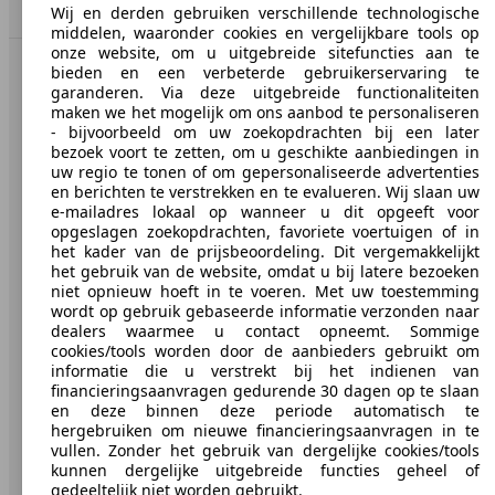
Naar boven
Wij en derden gebruiken verschillende technologische
middelen, waaronder cookies en vergelijkbare tools op
onze website, om u uitgebreide sitefuncties aan te
bieden en een verbeterde gebruikerservaring te
AutoScout24: de grootste online automarkt in Europa.
garanderen. Via deze uitgebreide functionaliteiten
maken we het mogelijk om ons aanbod te personaliseren
- bijvoorbeeld om uw zoekopdrachten bij een later
AutoScout24
bezoek voort te zetten, om u geschikte aanbiedingen in
uw regio te tonen of om gepersonaliseerde advertenties
Over AutoScout24
en berichten te verstrekken en te evalueren. Wij slaan uw
e-mailadres lokaal op wanneer u dit opgeeft voor
Pers
opgeslagen zoekopdrachten, favoriete voertuigen of in
het kader van de prijsbeoordeling. Dit vergemakkelijkt
Disclaimer
het gebruik van de website, omdat u bij latere bezoeken
niet opnieuw hoeft in te voeren. Met uw toestemming
Wettelijke rechten
wordt op gebruik gebaseerde informatie verzonden naar
dealers waarmee u contact opneemt. Sommige
Privacy
cookies/tools worden door de aanbieders gebruikt om
informatie die u verstrekt bij het indienen van
Media
financieringsaanvragen gedurende 30 dagen op te slaan
en deze binnen deze periode automatisch te
Toegankelijkheidsverklaring
hergebruiken om nieuwe financieringsaanvragen in te
vullen. Zonder het gebruik van dergelijke cookies/tools
Service
kunnen dergelijke uitgebreide functies geheel of
gedeeltelijk niet worden gebruikt.
Dealerrubriek