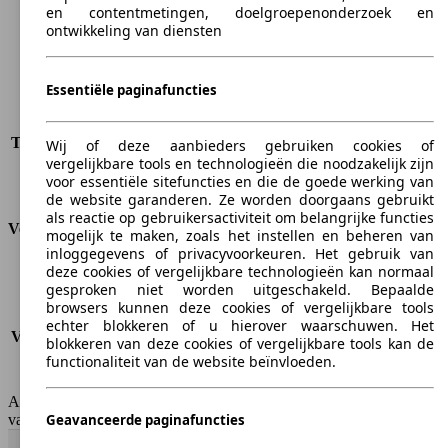
Wielbasis
2874 mm
en contentmetingen, doelgroepenonderzoek en
ontwikkeling van diensten
Maximaal gewicht
2530 kg
Maximale lading
665 kg
Deuren
5
Essentiële paginafuncties
Stoelen
5
Dakbelasting
-
Trekgewicht (ongeremd)
-
Wij of deze aanbieders gebruiken cookies of
vergelijkbare tools en technologieën die noodzakelijk zijn
Trekgewicht (geremd)
1900 kg
voor essentiële sitefuncties en die de goede werking van
Kofferbak capaciteit
600 - 1855 l
de website garanderen. Ze worden doorgaans gebruikt
als reactie op gebruikersactiviteit om belangrijke functies
Verbruik
mogelijk te maken, zoals het instellen en beheren van
inloggegevens of privacyvoorkeuren. Het gebruik van
deze cookies of vergelijkbare technologieën kan normaal
CO2-uitstoot*
143 g/km (komb.)
gesproken niet worden uitgeschakeld. Bepaalde
Verbruik (stad)
-
browsers kunnen deze cookies of vergelijkbare tools
Verbruik (snelweg)
-
echter blokkeren of u hierover waarschuwen. Het
Verbruik (gemiddeld)*
5.5 l/100km
blokkeren van deze cookies of vergelijkbare tools kan de
Emissieklasse
Euro 6b
functionaliteit van de website beïnvloeden.
Tankinhoud
59 l
AutoScout24 Belgium NV is niet aansprakelijk voor de juistheid
Geavanceerde paginafuncties
van de gegevens.