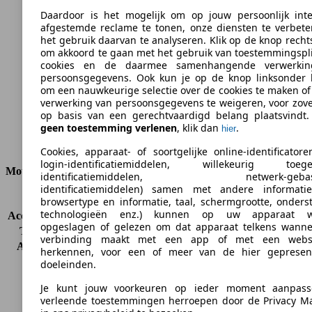
Daardoor is het mogelijk om op jouw persoonlijk inte
118 g/km
afgestemde reclame te tonen, onze diensten te verbete
het gebruik daarvan te analyseren. Klik op de knop rech
CO2-uitstoot (gem.)*
om akkoord te gaan met het gebruik van toestemmingspl
cookies en de daarmee samenhangende verwerki
persoonsgegevens. Ook kun je op de knop linksonder k
om een nauwkeurige selectie over de cookies te maken o
verwerking van persoonsgegevens te weigeren, voor zov
op basis van een gerechtvaardigd belang plaatsvindt. 
Ø 4.5 l/100km
geen toestemming verlenen
, klik dan
.
hier
Verbruik
Cookies, apparaat- of soortgelijke online-identificatoren
login-identificatiemiddelen, willekeurig toeg
Motor & Vermogen
identificatiemiddelen, netwerk-gebas
identificatiemiddelen) samen met andere informatie 
KW (PS)
120 kW (163 PS)
browsertype en informatie, taal, schermgrootte, onder
technologieën enz.) kunnen op uw apparaat w
Acceleratie (0-100 km/h)
8.6s
opgeslagen of gelezen om dat apparaat telkens wanne
Topsnelheid (km/h)
228 km/h
verbinding maakt met een app of met een webs
Aantal versnellingen
6
herkennen, voor een of meer van de hier gepresen
Koppel
400 nm
doeleinden.
Cilinderinhoud
2143 ccm
Je kunt jouw voorkeuren op ieder moment aanpas
Brandstof
Diesel
verleende toestemmingen herroepen door de Privacy M
Cilinders
4