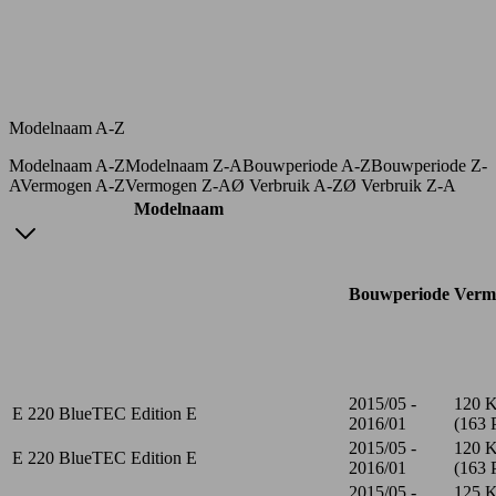
Modelnaam A-Z
Modelnaam A-Z
Modelnaam Z-A
Bouwperiode A-Z
Bouwperiode Z-
A
Vermogen A-Z
Vermogen Z-A
Ø Verbruik A-Z
Ø Verbruik Z-A
Modelnaam
Bouwperiode
Verm
2015/05 -
120 
E 220 BlueTEC Edition E
2016/01
(163 
2015/05 -
120 
E 220 BlueTEC Edition E
2016/01
(163 
2015/05 -
125 