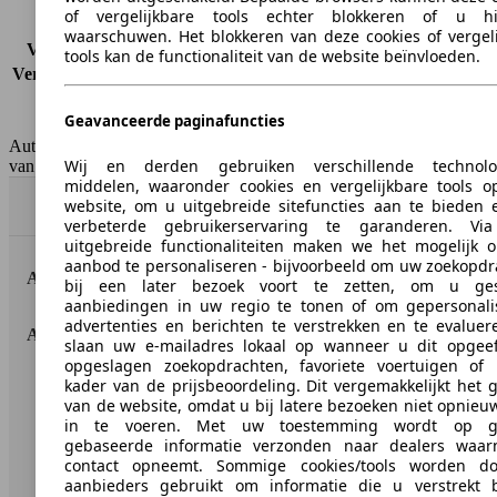
CO2-uitstoot*
118 g/km (komb.)
of vergelijkbare tools echter blokkeren of u hi
Verbruik (stad)
5.5 l/100km
waarschuwen. Het blokkeren van deze cookies of vergel
Verbruik (snelweg)
3.9 l/100km
tools kan de functionaliteit van de website beïnvloeden.
Verbruik (gemiddeld)*
4.5 l/100km
Emissieklasse
Euro 6b
Geavanceerde paginafuncties
Tankinhoud
59 l
AutoScout24 Belgium NV is niet aansprakelijk voor de juistheid
Wij en derden gebruiken verschillende technolo
van de gegevens.
middelen, waaronder cookies en vergelijkbare tools o
website, om u uitgebreide sitefuncties aan te bieden 
Naar boven
verbeterde gebruikerservaring te garanderen. Vi
uitgebreide functionaliteiten maken we het mogelijk 
aanbod te personaliseren - bijvoorbeeld om uw zoekopd
AutoScout24: de grootste online automarkt in Europa.
bij een later bezoek voort te zetten, om u ges
aanbiedingen in uw regio te tonen of om gepersonali
advertenties en berichten te verstrekken en te evaluer
AutoScout24
slaan uw e-mailadres lokaal op wanneer u dit opgeef
opgeslagen zoekopdrachten, favoriete voertuigen of 
kader van de prijsbeoordeling. Dit vergemakkelijkt het 
Over AutoScout24
van de website, omdat u bij latere bezoeken niet opnieu
Pers
in te voeren. Met uw toestemming wordt op ge
gebaseerde informatie verzonden naar dealers waa
Disclaimer
contact opneemt. Sommige cookies/tools worden d
aanbieders gebruikt om informatie die u verstrekt b