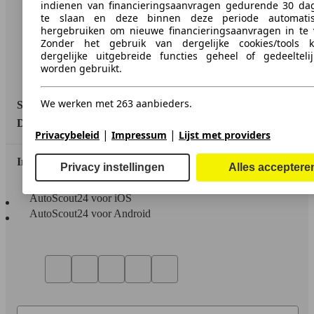
Wettelijke rechten
indienen van financieringsaanvragen gedurende 30 da
te slaan en deze binnen deze periode automati
Privacy
hergebruiken om nieuwe financieringsaanvragen in te v
Zonder het gebruik van dergelijke cookies/tools 
Media
dergelijke uitgebreide functies geheel of gedeeltelij
worden gebruikt.
Toegankelijkheidsverklaring
We werken met 263 aanbieders.
Service
Dealerrubriek
|
|
Privacybeleid
Impressum
Lijst met providers
In contact te blijven
Privacy instellingen
Alles acceptere
AutoScout24 voor iOS
AutoScout24 voor Android