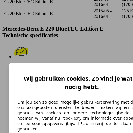
E 220 BlueTEC Edition E
2016/01
(170 
2015/05 -
125 
E 220 BlueTEC Edition E
2016/01
(170 
Mercedes-Benz E 220 BlueTEC Edition E
Technische specificaties
228 km/h
Topsnelheid (km/h)
Wij gebruiken cookies. Zo vind je wat
nodig hebt.
Om jou een zo goed mogelijke gebruikerservaring met d
Diesel
ons aangeboden diensten te bieden, maken wij en 
gebruik van cookies en andere technologie (beide
Brandstof
noemen wij vanaf nu: 'cookies'), om informatie over app
en persoonsgegevens (bijv. IP-adressen) op te slaan
gebruiken.