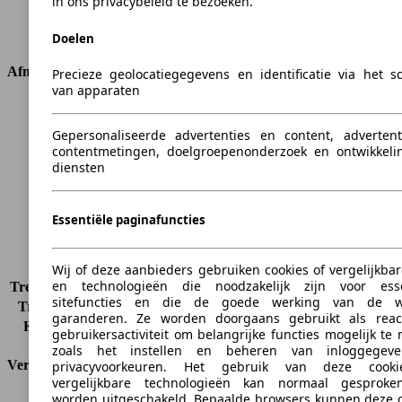
in ons privacybeleid te bezoeken.
Transmissie
Manueel
Aandrijving
Achterwielaandrijving
Doelen
Afmetingen
Precieze geolocatiegegevens en identificatie via het 
van apparaten
Lengte
4868 mm
Hoogte
1471 mm
Gepersonaliseerde advertenties en content, advertent
Breedte
1854 mm
contentmetingen, doelgroepenonderzoek en ontwikkeli
diensten
Wielbasis
2874 mm
Maximaal gewicht
2320 kg
Maximale lading
585 kg
Essentiële paginafuncties
Deuren
4
Stoelen
5
Dakbelasting
-
Wij of deze aanbieders gebruiken cookies of vergelijkbar
en technologieën die noodzakelijk zijn voor esse
Trekgewicht (ongeremd)
-
sitefuncties en die de goede werking van de w
Trekgewicht (geremd)
2000 kg
garanderen. Ze worden doorgaans gebruikt als reac
Kofferbak capaciteit
490 l
gebruikersactiviteit om belangrijke functies mogelijk te
zoals het instellen en beheren van inloggegev
Verbruik
privacyvoorkeuren. Het gebruik van deze cook
vergelijkbare technologieën kan normaal gesproke
worden uitgeschakeld. Bepaalde browsers kunnen deze c