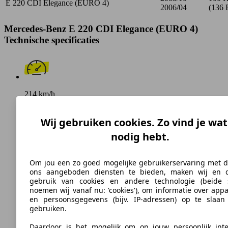
E 220 CDI Elegance (EURO 4)
2006/04
(136 
Mercedes-Benz E 220 CDI Elegance (EURO 4)
Technische specificaties
214 km/h
Topsnelheid (km/h)
Wij gebruiken cookies. Zo vind je wat
nodig hebt.
Diesel
Om jou een zo goed mogelijke gebruikerservaring met d
ons aangeboden diensten te bieden, maken wij en 
Brandstof
gebruik van cookies en andere technologie (beide
noemen wij vanaf nu: 'cookies'), om informatie over app
en persoonsgegevens (bijv. IP-adressen) op te slaan
gebruiken.
188 g/km
Daardoor is het mogelijk om op jouw persoonlijk inte