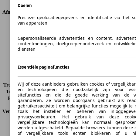
Doelen
Afmetingen
Precieze geolocatiegegevens en identificatie via het 
van apparaten
Lengte
4818 mm
Hoogte
1452 mm
Gepersonaliseerde advertenties en content, advertent
Breedte
1822 mm
contentmetingen, doelgroepenonderzoek en ontwikkeli
Wielbasis
2854 mm
diensten
Maximaal gewicht
2145 kg
Maximale lading
505 kg
Deuren
4
Essentiële paginafuncties
Stoelen
5
Dakbelasting
-
Wij of deze aanbieders gebruiken cookies of vergelijkbar
Trekgewicht (ongeremd)
-
en technologieën die noodzakelijk zijn voor esse
Trekgewicht (geremd)
1900 kg
sitefuncties en die de goede werking van de w
Kofferbak capaciteit
-
garanderen. Ze worden doorgaans gebruikt als reac
gebruikersactiviteit om belangrijke functies mogelijk te
zoals het instellen en beheren van inloggegev
Verbruik
privacyvoorkeuren. Het gebruik van deze cook
vergelijkbare technologieën kan normaal gesproke
CO2-uitstoot*
188 g/km (komb.)
worden uitgeschakeld. Bepaalde browsers kunnen deze c
Verbruik (stad)
9.8 l/100km
of vergelijkbare tools echter blokkeren of u hi