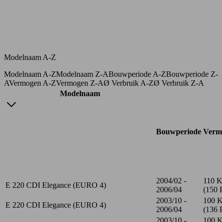
Modelnaam A-Z
Modelnaam A-Z
Modelnaam Z-A
Bouwperiode A-Z
Bouwperiode Z-
A
Vermogen A-Z
Vermogen Z-A
Ø Verbruik A-Z
Ø Verbruik Z-A
Modelnaam
Bouwperiode
Verm
2004/02 -
110 
E 220 CDI Elegance (EURO 4)
2006/04
(150 
2003/10 -
100 
E 220 CDI Elegance (EURO 4)
2006/04
(136 
2003/10 -
100 