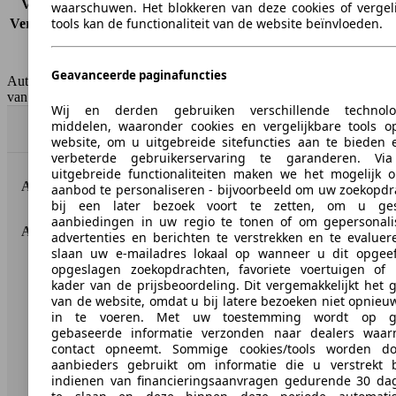
Verbruik (snelweg)
5.3 l/100km
waarschuwen. Het blokkeren van deze cookies of vergel
tools kan de functionaliteit van de website beïnvloeden.
Verbruik (gemiddeld)*
7.1 l/100km
Emissieklasse
Euro 4
Tankinhoud
65 l
Geavanceerde paginafuncties
AutoScout24 Belgium NV is niet aansprakelijk voor de juistheid
van de gegevens.
Wij en derden gebruiken verschillende technolo
middelen, waaronder cookies en vergelijkbare tools o
Naar boven
website, om u uitgebreide sitefuncties aan te bieden 
verbeterde gebruikerservaring te garanderen. Vi
uitgebreide functionaliteiten maken we het mogelijk 
AutoScout24: de grootste online automarkt in Europa.
aanbod te personaliseren - bijvoorbeeld om uw zoekopd
bij een later bezoek voort te zetten, om u ges
aanbiedingen in uw regio te tonen of om gepersonali
AutoScout24
advertenties en berichten te verstrekken en te evaluer
slaan uw e-mailadres lokaal op wanneer u dit opgeef
opgeslagen zoekopdrachten, favoriete voertuigen of 
Over AutoScout24
kader van de prijsbeoordeling. Dit vergemakkelijkt het 
van de website, omdat u bij latere bezoeken niet opnieu
Pers
in te voeren. Met uw toestemming wordt op ge
gebaseerde informatie verzonden naar dealers waa
Disclaimer
contact opneemt. Sommige cookies/tools worden d
Wettelijke rechten
aanbieders gebruikt om informatie die u verstrekt b
indienen van financieringsaanvragen gedurende 30 da
Privacy