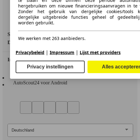
te slaan en deze binnen deze periode automati
hergebruiken om nieuwe financieringsaanvragen in te v
Media
Zonder het gebruik van dergelijke cookies/tools 
dergelijke uitgebreide functies geheel of gedeeltelij
Toegankelijkheidsverklaring
worden gebruikt.
Service
We werken met 263 aanbieders.
Dealerrubriek
|
|
Privacybeleid
Impressum
Lijst met providers
In contact te blijven
Privacy instellingen
Alles acceptere
AutoScout24 voor iOS
AutoScout24 voor Android