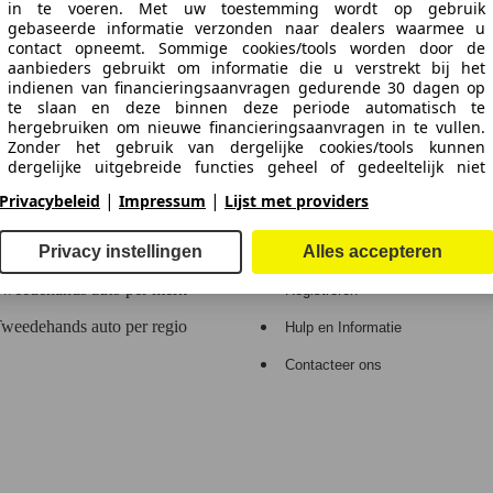
in te voeren. Met uw toestemming wordt op gebruik
 de gegevens.
gebaseerde informatie verzonden naar dealers waarmee u
contact opneemt. Sommige cookies/tools worden door de
aanbieders gebruikt om informatie die u verstrekt bij het
indienen van financieringsaanvragen gedurende 30 dagen op
te slaan en deze binnen deze periode automatisch te
hergebruiken om nieuwe financieringsaanvragen in te vullen.
n Europa.
Zonder het gebruik van dergelijke cookies/tools kunnen
dergelijke uitgebreide functies geheel of gedeeltelijk niet
worden gebruikt.
e
Dealerrubriek
|
|
Privacybeleid
Impressum
Lijst met providers
We werken met 263 aanbieders.
Privacy instellingen
Alles accepteren
Contact en hulp
Login
weedehands auto per merk
Registreren
weedehands auto per regio
Hulp en Informatie
Contacteer ons