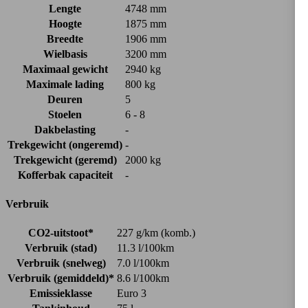
Lengte
4748 mm
Hoogte
1875 mm
Breedte
1906 mm
Wielbasis
3200 mm
Maximaal gewicht
2940 kg
Maximale lading
800 kg
Deuren
5
Stoelen
6 - 8
Dakbelasting
-
Trekgewicht (ongeremd)
-
Trekgewicht (geremd)
2000 kg
Kofferbak capaciteit
-
Verbruik
CO2-uitstoot*
227 g/km (komb.)
Verbruik (stad)
11.3 l/100km
Verbruik (snelweg)
7.0 l/100km
Verbruik (gemiddeld)*
8.6 l/100km
Emissieklasse
Euro 3