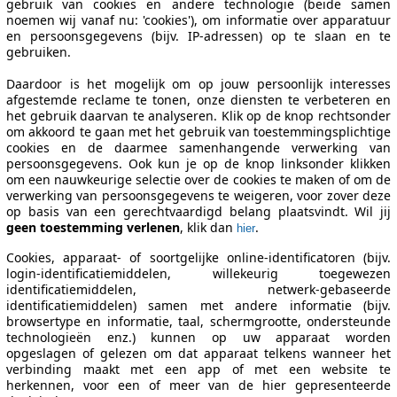
gebruik van cookies en andere technologie (beide samen
noemen wij vanaf nu: 'cookies'), om informatie over apparatuur
en persoonsgegevens (bijv. IP-adressen) op te slaan en te
gebruiken.
Daardoor is het mogelijk om op jouw persoonlijk interesses
afgestemde reclame te tonen, onze diensten te verbeteren en
het gebruik daarvan te analyseren. Klik op de knop rechtsonder
om akkoord te gaan met het gebruik van toestemmingsplichtige
cookies en de daarmee samenhangende verwerking van
persoonsgegevens. Ook kun je op de knop linksonder klikken
om een nauwkeurige selectie over de cookies te maken of om de
verwerking van persoonsgegevens te weigeren, voor zover deze
op basis van een gerechtvaardigd belang plaatsvindt. Wil jij
geen toestemming verlenen
, klik dan
.
hier
Cookies, apparaat- of soortgelijke online-identificatoren (bijv.
login-identificatiemiddelen, willekeurig toegewezen
identificatiemiddelen, netwerk-gebaseerde
identificatiemiddelen) samen met andere informatie (bijv.
browsertype en informatie, taal, schermgrootte, ondersteunde
technologieën enz.) kunnen op uw apparaat worden
opgeslagen of gelezen om dat apparaat telkens wanneer het
verbinding maakt met een app of met een website te
herkennen, voor een of meer van de hier gepresenteerde