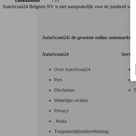
Tankinhoud
75 l
AutoScout24 Belgium NV is niet aansprakelijk voor de juistheid van
AutoScout24: de grootste online automarkt i
AutoScout24
Servic
Over AutoScout24
Pers
T
Disclaimer
T
Wettelijke rechten
Privacy
Media
Toegankelijkheidsverklaring