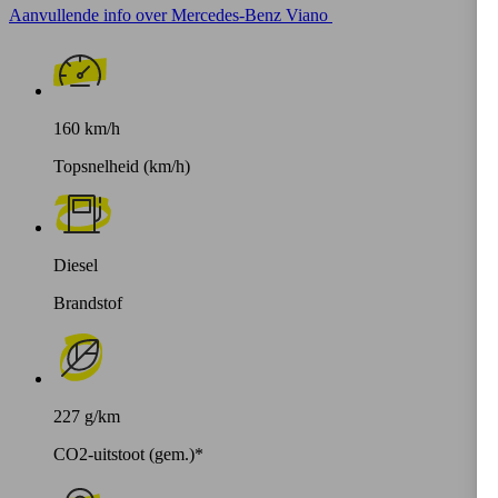
Aanvullende info over Mercedes-Benz Viano
160 km/h
Topsnelheid (km/h)
Diesel
Brandstof
227 g/km
CO2-uitstoot (gem.)*