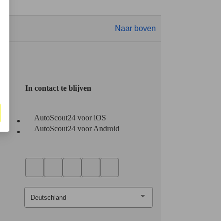
Naar boven
In contact te blijven
AutoScout24 voor iOS
AutoScout24 voor Android