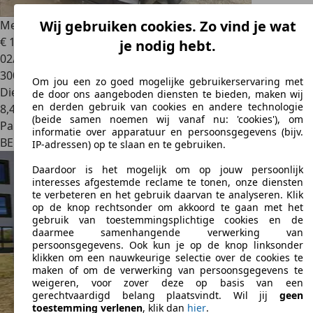
Wij gebruiken cookies. Zo vind je wat
Mercedes-Benz Viano
Viano 3.0 CDI V6 Avantgarde
€ 12.000
je nodig hebt.
02/2014
300.000 km
Om jou een zo goed mogelijke gebruikerservaring met
Diesel
de door ons aangeboden diensten te bieden, maken wij
en derden gebruik van cookies en andere technologie
8,4 l/100 km (comb.)
(beide samen noemen wij vanaf nu: 'cookies'), om
Particulier
informatie over apparatuur en persoonsgegevens (bijv.
BE 1450
Chastre
IP-adressen) op te slaan en te gebruiken.
Daardoor is het mogelijk om op jouw persoonlijk
interesses afgestemde reclame te tonen, onze diensten
te verbeteren en het gebruik daarvan te analyseren. Klik
op de knop rechtsonder om akkoord te gaan met het
gebruik van toestemmingsplichtige cookies en de
daarmee samenhangende verwerking van
persoonsgegevens. Ook kun je op de knop linksonder
klikken om een nauwkeurige selectie over de cookies te
maken of om de verwerking van persoonsgegevens te
weigeren, voor zover deze op basis van een
gerechtvaardigd belang plaatsvindt. Wil jij
geen
toestemming verlenen
, klik dan
hier
.