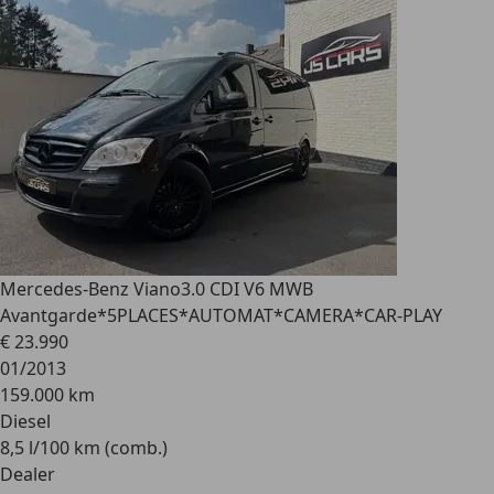
Mercedes-Benz Viano
3.0 CDI V6 MWB
Avantgarde*5PLACES*AUTOMAT*CAMERA*CAR-PLAY
€ 23.990
01/2013
159.000 km
Diesel
8,5 l/100 km (comb.)
Dealer