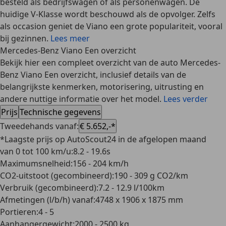
besteld als bedrijfswagen of als personenwagen. De
huidige V-Klasse wordt beschouwd als de opvolger. Zelfs
als occasion geniet de Viano een grote populariteit, vooral
bij gezinnen.
Lees meer
Mercedes-Benz Viano Een overzicht
Bekijk hier een compleet overzicht van de auto Mercedes-
Benz Viano Een overzicht, inclusief details van de
belangrijkste kenmerken, motorisering, uitrusting en
andere nuttige informatie over het model.
Lees verder
Prijs
Technische gegevens
Tweedehands vanaf
:
€ 5.652,-*
*Laagste prijs op AutoScout24 in de afgelopen maand
van 0 tot 100 km/u
:
8.2 - 19.6s
Maximumsnelheid
:
156 - 204 km/h
CO2-uitstoot (gecombineerd)
:
190 - 309 g CO2/km
Verbruik (gecombineerd)
:
7.2 - 12.9 l/100km
Afmetingen (l/b/h) vanaf
:
4748 x 1906 x 1875 mm
Portieren
:
4 - 5
Aanhangergewicht
:
2000 - 2500 kg