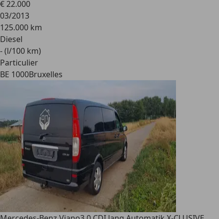
€ 22.000
03/2013
125.000 km
Diesel
- (l/100 km)
Particulier
BE 1000
Bruxelles
Mercedes-Benz Viano
3.0 CDI lang Automatik X-CLUSIVE