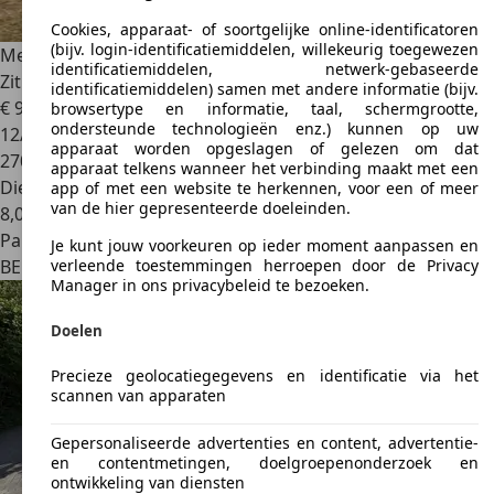
Cookies, apparaat- of soortgelijke online-identificatoren
(bijv. login-identificatiemiddelen, willekeurig toegewezen
Mercedes-Benz Viano
2.2CDI Automaat | Gekeurd 7
identificatiemiddelen, netwerk-gebaseerde
Zitplaatsen Euro 5
identificatiemiddelen) samen met andere informatie (bijv.
€ 9.950
browsertype en informatie, taal, schermgrootte,
ondersteunde technologieën enz.) kunnen op uw
12/2011
apparaat worden opgeslagen of gelezen om dat
270.000 km
apparaat telkens wanneer het verbinding maakt met een
Diesel
app of met een website te herkennen, voor een of meer
van de hier gepresenteerde doeleinden.
8,0 l/100 km (comb.)
Particulier
Je kunt jouw voorkeuren op ieder moment aanpassen en
BE 2000
Antwerpen
verleende toestemmingen herroepen door de Privacy
Manager in ons privacybeleid te bezoeken.
Doelen
Precieze geolocatiegegevens en identificatie via het
scannen van apparaten
Gepersonaliseerde advertenties en content, advertentie-
en contentmetingen, doelgroepenonderzoek en
ontwikkeling van diensten