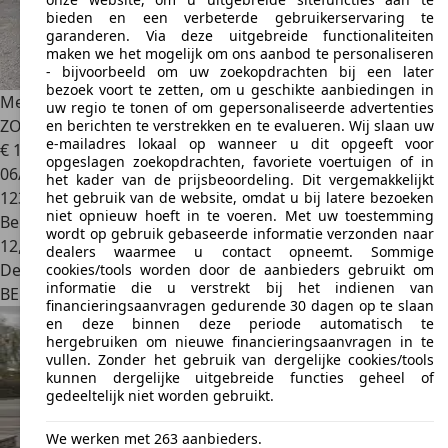
bieden en een verbeterde gebruikerservaring te
garanderen. Via deze uitgebreide functionaliteiten
maken we het mogelijk om ons aanbod te personaliseren
- bijvoorbeeld om uw zoekopdrachten bij een later
bezoek voort te zetten, om u geschikte aanbiedingen in
Mercedes-Benz Viano
248,61€ Crédit 0% SANS INTERET 0%
uw regio te tonen of om gepersonaliseerde advertenties
ZONDER KOSTEN Viano 3.0i V6
en berichten te verstrekken en te evalueren. Wij slaan uw
e-mailadres lokaal op wanneer u dit opgeeft voor
€ 11.950
opgeslagen zoekopdrachten, favoriete voertuigen of in
06/2006
het kader van de prijsbeoordeling. Dit vergemakkelijkt
123.995 km
het gebruik van de website, omdat u bij latere bezoeken
niet opnieuw hoeft in te voeren. Met uw toestemming
Benzine
wordt op gebruik gebaseerde informatie verzonden naar
12,5 l/100 km (comb.)
dealers waarmee u contact opneemt. Sommige
Dealer
cookies/tools worden door de aanbieders gebruikt om
informatie die u verstrekt bij het indienen van
BE 1730
Asse ( À 3 Km De Bruxelles)
financieringsaanvragen gedurende 30 dagen op te slaan
en deze binnen deze periode automatisch te
hergebruiken om nieuwe financieringsaanvragen in te
vullen. Zonder het gebruik van dergelijke cookies/tools
kunnen dergelijke uitgebreide functies geheel of
gedeeltelijk niet worden gebruikt.
We werken met 263 aanbieders.