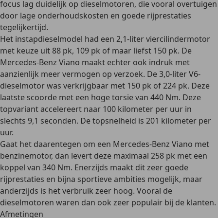
focus lag duidelijk op dieselmotoren
, die vooral overtuigen
door lage onderhoudskosten en goede rijprestaties
tegelijkertijd.
Het instapdieselmodel had een 2,1-liter viercilindermotor
met keuze uit 88 pk, 109 pk of maar liefst 150 pk. De
Mercedes-Benz Viano maakt echter ook indruk met
aanzienlijk meer vermogen op verzoek. De 3,0-liter V6-
dieselmotor was verkrijgbaar met 150 pk of 224 pk. Deze
laatste scoorde met een hoge torsie van 440 Nm. Deze
topvariant accelereert naar 100 kilometer per uur in
slechts 9,1 seconden. De topsnelheid is 201 kilometer per
uur.
Gaat het daarentegen om een Mercedes-Benz Viano met
benzinemotor
, dan levert deze maximaal 258 pk met een
koppel van 340 Nm. Enerzijds maakt dit
zeer goede
rijprestaties en bijna sportieve ambities
mogelijk, maar
anderzijds
is het verbruik zeer hoog
. Vooral de
dieselmotoren waren dan ook zeer populair bij de klanten.
Afmetingen