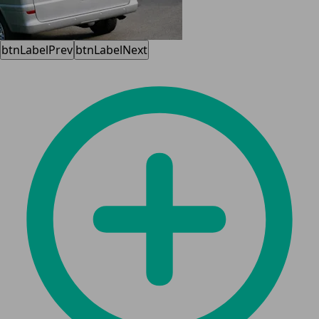
btnLabelPrev
btnLabelNext