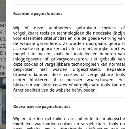
Essentiële paginafuncties
Mercedes-Benz Viano
2.2 CDI 4-Matic Trend
Wij of deze aanbieders gebruiken cookies of
€ 11.500
vergelijkbare tools en technologieën die noodzakelijk zijn
voor essentiële sitefuncties en die de goede werking van
02/2013
de website garanderen. Ze worden doorgaans gebruikt
252.000 km
als reactie op gebruikersactiviteit om belangrijke functies
Diesel
mogelijk te maken, zoals het instellen en beheren van
inloggegevens of privacyvoorkeuren. Het gebruik van
7,7 l/100 km (comb.)
deze cookies of vergelijkbare technologieën kan normaal
Particulier
gesproken niet worden uitgeschakeld. Bepaalde
BE 2870
Puurs-sint-amands
browsers kunnen deze cookies of vergelijkbare tools
echter blokkeren of u hierover waarschuwen. Het
blokkeren van deze cookies of vergelijkbare tools kan de
functionaliteit van de website beïnvloeden.
Geavanceerde paginafuncties
Wij en derden gebruiken verschillende technologische
middelen, waaronder cookies en vergelijkbare tools op
onze website, om u uitgebreide sitefuncties aan te