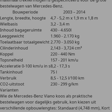
maximaal trekvermogen is gespecificeerd voor de grote
bestelwagen van Mercedes-Benz.
Bouwperiode
2003 – 2014
Lengte, breedte, hoogte
4,7 - 5,2 m x 1,9 m x 1,8 m
Wielbasis
3,2 - 3,4 m
Inhoud bagageruimte
430 - 4.650l
Leeggewicht
1.960 - 2.170 kg
Toelaatbaar totaalgewicht
2.770 - 3.050 kg
Cilinderinhoud
2,143 - 3,724 cm³
Koppel
220 - 440 Nm
Topsnelheid
157 - 201 km/u
Acceleratie 0-100 km/u in s
8,2 - 17,3 s
Tankinhoud
75 l
Verbruik
8,5 - 12,5 l/100 km
CO2-uitstoot
230 - 299 g/km
Varianten
Wie de Mercedes-Benz Viano koos als praktische
bestelwagen voor dagelijks gebruik, kon kiezen uit
verschillende opbouwlengtes
: Standaard (4,748 mm), Kort