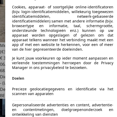
Cookies, apparaat- of soortgelijke online-identificatoren
(bijv. login-identificatiemiddelen, willekeurig toegewezen
identificatiemiddelen, netwerk-gebaseerde
identificatiemiddelen) samen met andere informatie (bijv.
browsertype en informatie, taal, schermgrootte,
ondersteunde technologieën enz.) kunnen op uw
apparaat worden opgeslagen of gelezen om dat
apparaat telkens wanneer het verbinding maakt met een
app of met een website te herkennen, voor een of meer
Mercedes-Benz Vito
114 CDI Tourer 9 PL Automaat
van de hier gepresenteerde doeleinden.
(€32.223ex btw)
€ 38.990
1
Je kunt jouw voorkeuren op ieder moment aanpassen en
verleende toestemmingen herroepen door de Privacy
06/2023
Manager in ons privacybeleid te bezoeken.
68.172 km
Diesel
Doelen
- (l/100 km)
Precieze geolocatiegegevens en identificatie via het
Dealer
scannen van apparaten
BE 9880
Aalter
Gepersonaliseerde advertenties en content, advertentie-
en contentmetingen, doelgroepenonderzoek en
ontwikkeling van diensten