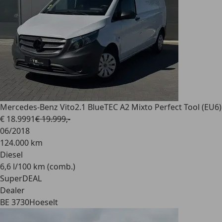
Mercedes-Benz Vito
2.1 BlueTEC A2 Mixto Perfect Tool (EU6)
€ 18.999
1
€ 19.999,-
06/2018
124.000 km
Diesel
6,6 l/100 km (comb.)
SuperDEAL
Dealer
BE 3730
Hoeselt