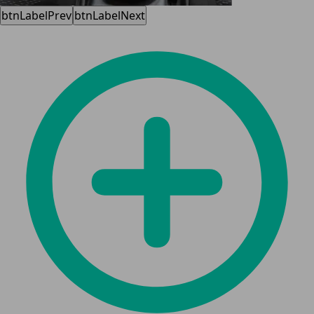
btnLabelPrev
btnLabelNext