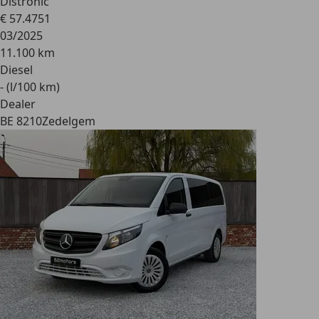
Distronic
€ 57.475
1
03/2025
11.100 km
Diesel
- (l/100 km)
Dealer
BE 8210
Zedelgem