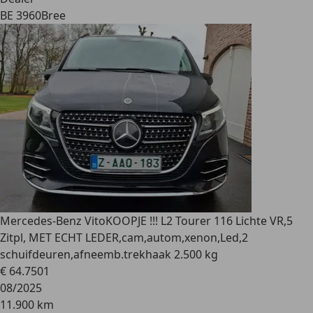
BE 3960
Bree
Mercedes-Benz Vito
KOOPJE !!! L2 Tourer 116 Lichte VR,5
Zitpl, MET ECHT LEDER,cam,autom,xenon,Led,2
schuifdeuren,afneemb.trekhaak 2.500 kg
€ 64.750
1
08/2025
11.900 km