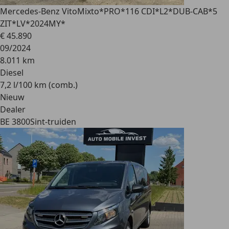
Mercedes-Benz Vito
Mixto*PRO*116 CDI*L2*DUB-CAB*5
ZIT*LV*2024MY*
€ 45.890
09/2024
8.011 km
Diesel
7,2 l/100 km (comb.)
Nieuw
Dealer
BE 3800
Sint-truiden