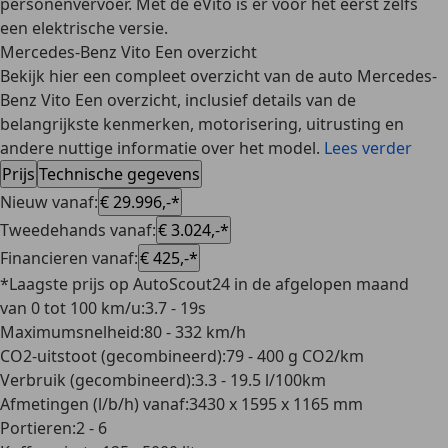
personenvervoer. Met de eVito is er voor het eerst zelfs
een elektrische versie.
Mercedes-Benz Vito Een overzicht
Bekijk hier een compleet overzicht van de auto Mercedes-
Benz Vito Een overzicht, inclusief details van de
belangrijkste kenmerken, motorisering, uitrusting en
andere nuttige informatie over het model.
Lees verder
Prijs
Technische gegevens
Nieuw vanaf
:
€ 29.996,-*
Tweedehands vanaf
:
€ 3.024,-*
Financieren vanaf
:
€ 425,-*
*Laagste prijs op AutoScout24 in de afgelopen maand
van 0 tot 100 km/u
:
3.7 - 19s
Maximumsnelheid
:
80 - 332 km/h
CO2-uitstoot (gecombineerd)
:
79 - 400 g CO2/km
Verbruik (gecombineerd)
:
3.3 - 19.5 l/100km
Afmetingen (l/b/h) vanaf
:
3430 x 1595 x 1165 mm
Portieren
:
2 - 6