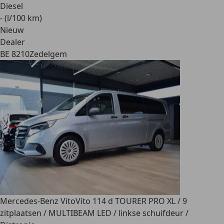
Diesel
- (l/100 km)
Nieuw
Dealer
BE 8210
Zedelgem
Mercedes-Benz Vito
Vito 114 d TOURER PRO XL / 9
zitplaatsen / MULTIBEAM LED / linkse schuifdeur /