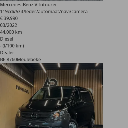
Mercedes-Benz Vito
tourer
119cdi/5zit/leder/automaat/navi/camera
€ 39.990
03/2022
44.000 km
Diesel
- (l/100 km)
Dealer
BE 8760
Meulebeke