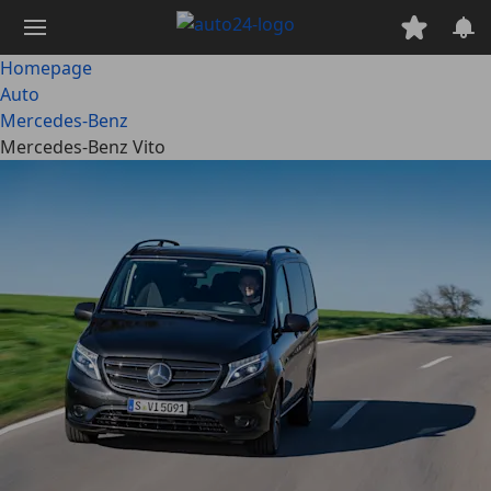
Ga
naar
hoofdinhoud
Homepage
Auto
Mercedes-Benz
Mercedes-Benz Vito