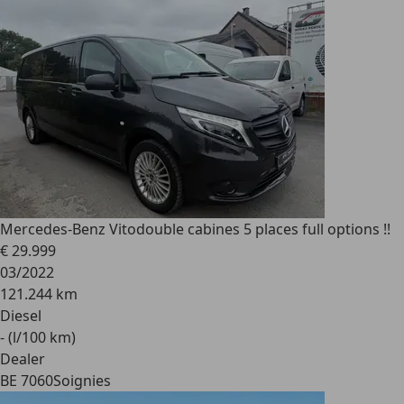
Mercedes-Benz Vito
double cabines 5 places full options !!
€ 29.999
03/2022
121.244 km
Diesel
- (l/100 km)
Dealer
BE 7060
Soignies