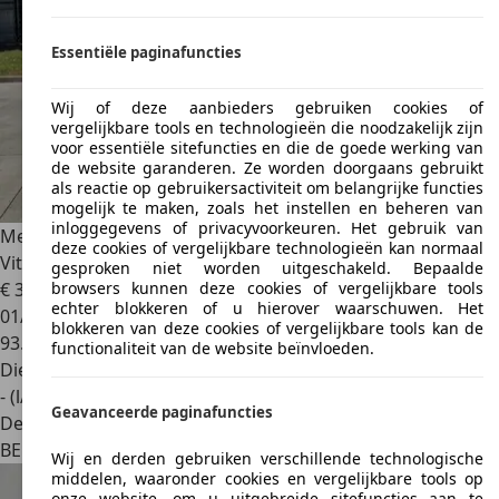
Essentiële paginafuncties
Wij of deze aanbieders gebruiken cookies of
vergelijkbare tools en technologieën die noodzakelijk zijn
voor essentiële sitefuncties en die de goede werking van
de website garanderen. Ze worden doorgaans gebruikt
als reactie op gebruikersactiviteit om belangrijke functies
mogelijk te maken, zoals het instellen en beheren van
inloggegevens of privacyvoorkeuren. Het gebruik van
Mercedes-Benz
deze cookies of vergelijkbare technologieën kan normaal
Vito
Tourer|L2|Camperuitvoering|Carplay|Camera|Naviga
gesproken niet worden uitgeschakeld. Bepaalde
€ 36.300
1
browsers kunnen deze cookies of vergelijkbare tools
echter blokkeren of u hierover waarschuwen. Het
01/2022
blokkeren van deze cookies of vergelijkbare tools kan de
93.000 km
functionaliteit van de website beïnvloeden.
Diesel
- (l/100 km)
Geavanceerde paginafuncties
Dealer
BE 8550
Zwevegem
Wij en derden gebruiken verschillende technologische
middelen, waaronder cookies en vergelijkbare tools op
onze website, om u uitgebreide sitefuncties aan te