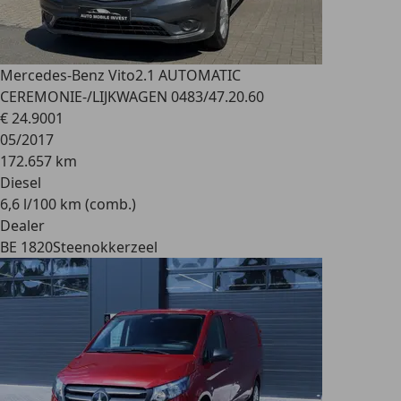
Mercedes-Benz Vito
2.1 AUTOMATIC
CEREMONIE-/LIJKWAGEN 0483/47.20.60
€ 24.900
1
05/2017
172.657 km
Diesel
6,6 l/100 km (comb.)
Dealer
BE 1820
Steenokkerzeel