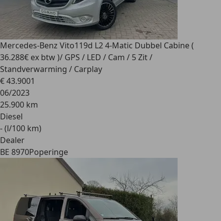
Mercedes-Benz Vito
119d L2 4-Matic Dubbel Cabine (
36.288€ ex btw )/ GPS / LED / Cam / 5 Zit /
Standverwarming / Carplay
€ 43.900
1
06/2023
25.900 km
Diesel
- (l/100 km)
Dealer
BE 8970
Poperinge