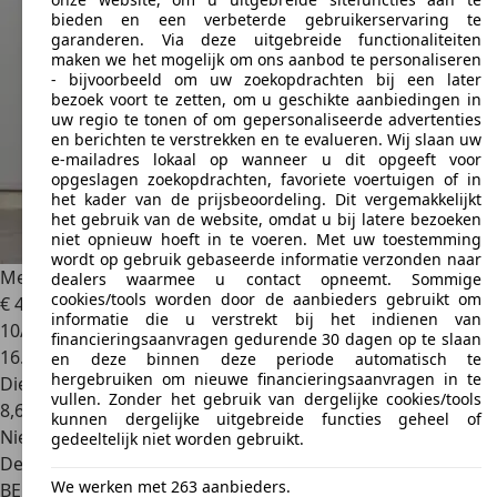
bieden en een verbeterde gebruikerservaring te
garanderen. Via deze uitgebreide functionaliteiten
maken we het mogelijk om ons aanbod te personaliseren
- bijvoorbeeld om uw zoekopdrachten bij een later
bezoek voort te zetten, om u geschikte aanbiedingen in
uw regio te tonen of om gepersonaliseerde advertenties
en berichten te verstrekken en te evalueren. Wij slaan uw
e-mailadres lokaal op wanneer u dit opgeeft voor
opgeslagen zoekopdrachten, favoriete voertuigen of in
het kader van de prijsbeoordeling. Dit vergemakkelijkt
het gebruik van de website, omdat u bij latere bezoeken
niet opnieuw hoeft in te voeren. Met uw toestemming
wordt op gebruik gebaseerde informatie verzonden naar
Mercedes-Benz Vito
2.0 Tourer l 8 PL l Navi l Camera l
dealers waarmee u contact opneemt. Sommige
cookies/tools worden door de aanbieders gebruikt om
€ 47.999
1
informatie die u verstrekt bij het indienen van
10/2024
financieringsaanvragen gedurende 30 dagen op te slaan
16.637 km
en deze binnen deze periode automatisch te
hergebruiken om nieuwe financieringsaanvragen in te
Diesel
vullen. Zonder het gebruik van dergelijke cookies/tools
8,6 l/100 km (comb.)
kunnen dergelijke uitgebreide functies geheel of
Nieuw
gedeeltelijk niet worden gebruikt.
Dealer
We werken met 263 aanbieders.
BE 9620
Zottegem