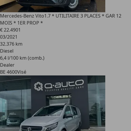
Mercedes-Benz Vito
1.7 * UTILITAIRE 3 PLACES * GAR 12
MOIS * 1ER PROP *
€ 22.490
1
03/2021
32.376 km
Diesel
6,4 l/100 km (comb.)
Dealer
BE 4600
Visé