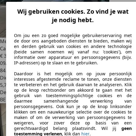
Wij gebruiken cookies. Zo vind je wat
je nodig hebt.
Om jou een zo goed mogelijke gebruikerservaring met
Mercedes-Benz Vito
114d Aut L3 Tourer 8pl of 5pl Dubbel
de door ons aangeboden diensten te bieden, maken wij
en derden gebruik van cookies en andere technologie
Cabine / GPS / Cam / Carplay / PDC / 17"
(beide samen noemen wij vanaf nu: 'cookies'), om
€ 34.500
1
informatie over apparatuur en persoonsgegevens (bijv.
09/2021
IP-adressen) op te slaan en te gebruiken.
84.500 km
Daardoor is het mogelijk om op jouw persoonlijk
Diesel
interesses afgestemde reclame te tonen, onze diensten
5,7 l/100 km (comb.)
te verbeteren en het gebruik daarvan te analyseren. Klik
op de knop rechtsonder om akkoord te gaan met het
Dealer
gebruik van toestemmingsplichtige cookies en de
BE 8970
Poperinge
daarmee samenhangende verwerking van
persoonsgegevens. Ook kun je op de knop linksonder
klikken om een nauwkeurige selectie over de cookies te
maken of om de verwerking van persoonsgegevens te
weigeren, voor zover deze op basis van een
gerechtvaardigd belang plaatsvindt. Wil jij
geen
toestemming verlenen
, klik dan
hier
.