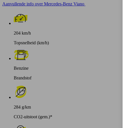
Aanvullende info over Mercedes-Benz Viano
204 km/h
Topsnelheid (km/h)
Benzine
Brandstof
284 g/km
CO2-uitstoot (gem.)*