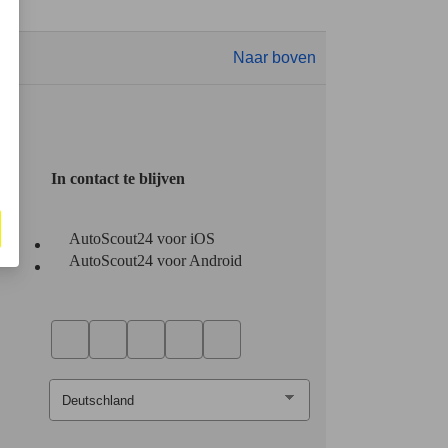
Naar boven
In contact te blijven
AutoScout24 voor iOS
AutoScout24 voor Android