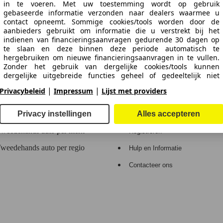
in te voeren. Met uw toestemming wordt op gebruik
 de gegevens.
gebaseerde informatie verzonden naar dealers waarmee u
contact opneemt. Sommige cookies/tools worden door de
aanbieders gebruikt om informatie die u verstrekt bij het
indienen van financieringsaanvragen gedurende 30 dagen op
te slaan en deze binnen deze periode automatisch te
hergebruiken om nieuwe financieringsaanvragen in te vullen.
n Europa.
Zonder het gebruik van dergelijke cookies/tools kunnen
dergelijke uitgebreide functies geheel of gedeeltelijk niet
worden gebruikt.
e
Dealerrubriek
|
|
Privacybeleid
Impressum
Lijst met providers
We werken met 263 aanbieders.
Privacy instellingen
Alles accepteren
Contact en hulp
Login
weedehands auto per merk
Registreren
weedehands auto per regio
Hulp en Informatie
Contacteer ons