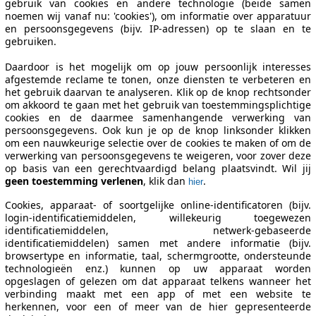
gebruik van cookies en andere technologie (beide samen
noemen wij vanaf nu: 'cookies'), om informatie over apparatuur
en persoonsgegevens (bijv. IP-adressen) op te slaan en te
gebruiken.
Daardoor is het mogelijk om op jouw persoonlijk interesses
afgestemde reclame te tonen, onze diensten te verbeteren en
het gebruik daarvan te analyseren. Klik op de knop rechtsonder
om akkoord te gaan met het gebruik van toestemmingsplichtige
cookies en de daarmee samenhangende verwerking van
persoonsgegevens. Ook kun je op de knop linksonder klikken
om een nauwkeurige selectie over de cookies te maken of om de
verwerking van persoonsgegevens te weigeren, voor zover deze
op basis van een gerechtvaardigd belang plaatsvindt. Wil jij
geen toestemming verlenen
, klik dan
.
hier
Cookies, apparaat- of soortgelijke online-identificatoren (bijv.
login-identificatiemiddelen, willekeurig toegewezen
identificatiemiddelen, netwerk-gebaseerde
identificatiemiddelen) samen met andere informatie (bijv.
browsertype en informatie, taal, schermgrootte, ondersteunde
technologieën enz.) kunnen op uw apparaat worden
opgeslagen of gelezen om dat apparaat telkens wanneer het
verbinding maakt met een app of met een website te
herkennen, voor een of meer van de hier gepresenteerde