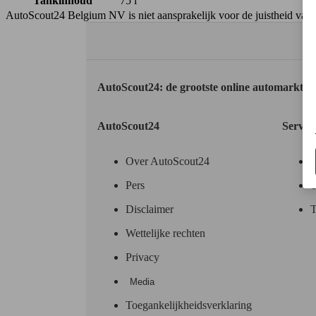
Tankinhoud
75 l
AutoScout24 Belgium NV is niet aansprakelijk voor de juistheid van
AutoScout24: de grootste online automarkt i
AutoScout24
Servic
Over AutoScout24
Pers
T
Disclaimer
T
Wettelijke rechten
Privacy
Media
Toegankelijkheidsverklaring