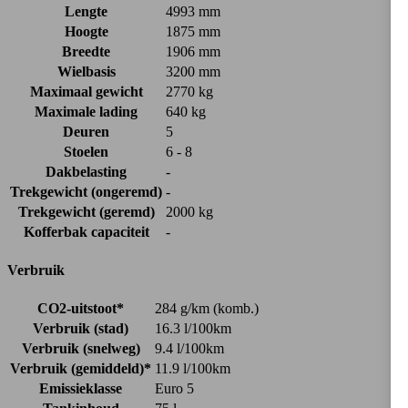
Lengte
4993 mm
Hoogte
1875 mm
Breedte
1906 mm
Wielbasis
3200 mm
Maximaal gewicht
2770 kg
Maximale lading
640 kg
Deuren
5
Stoelen
6 - 8
Dakbelasting
-
Trekgewicht (ongeremd)
-
Trekgewicht (geremd)
2000 kg
Kofferbak capaciteit
-
Verbruik
CO2-uitstoot*
284 g/km (komb.)
Verbruik (stad)
16.3 l/100km
Verbruik (snelweg)
9.4 l/100km
Verbruik (gemiddeld)*
11.9 l/100km
Emissieklasse
Euro 5