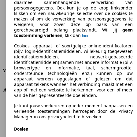
daarmee samenhangende verwerking van
162 g/km
persoonsgegevens. Ook kun je op de knop linksonder
klikken om een nauwkeurige selectie over de cookies te
CO2-uitstoot (gem.)*
maken of om de verwerking van persoonsgegevens te
weigeren, voor zover deze op basis van een
gerechtvaardigd belang plaatsvindt. Wil jij
geen
toestemming verlenen
, klik dan
.
hier
Cookies, apparaat- of soortgelijke online-identificatoren
Ø 6.1 l/100km
(bijv. login-identificatiemiddelen, willekeurig toegewezen
identificatiemiddelen, netwerk-gebaseerde
Verbruik
identificatiemiddelen) samen met andere informatie (bijv.
browsertype en informatie, taal, schermgrootte,
Motor & Vermogen
ondersteunde technologieën enz.) kunnen op uw
apparaat worden opgeslagen of gelezen om dat
KW (PS)
85 kW (115 PS)
apparaat telkens wanneer het verbinding maakt met een
app of met een website te herkennen, voor een of meer
Acceleratie (0-100 km/h)
11.3s
van de hier gepresenteerde doeleinden.
Topsnelheid (km/h)
190 km/h
Aantal versnellingen
5
Je kunt jouw voorkeuren op ieder moment aanpassen en
Koppel
275 nm
verleende toestemmingen herroepen door de Privacy
Manager in ons privacybeleid te bezoeken.
Cilinderinhoud
1910 ccm
Brandstof
Diesel
Doelen
Cilinders
4