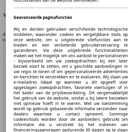
functionaliteit van de website beïnvloeden.
Verbruik (stad)
8.4 l/100km
Verbruik (snelweg)
4.8 l/100km
Verbruik (gemiddeld)*
6.1 l/100km
Geavanceerde paginafuncties
Emissieklasse
Euro 3
Tankinhoud
60 l
Wij en derden gebruiken verschillende technologische
middelen, waaronder cookies en vergelijkbare tools op
AutoScout24 Belgium NV is niet aansprakelijk voor de juistheid
onze website, om u uitgebreide sitefuncties aan te
van de gegevens.
bieden en een verbeterde gebruikerservaring te
garanderen. Via deze uitgebreide functionaliteiten
Naar boven
maken we het mogelijk om ons aanbod te personaliseren
- bijvoorbeeld om uw zoekopdrachten bij een later
bezoek voort te zetten, om u geschikte aanbiedingen in
AutoScout24: de grootste online automarkt in Europa.
uw regio te tonen of om gepersonaliseerde advertenties
en berichten te verstrekken en te evalueren. Wij slaan uw
e-mailadres lokaal op wanneer u dit opgeeft voor
AutoScout24
opgeslagen zoekopdrachten, favoriete voertuigen of in
het kader van de prijsbeoordeling. Dit vergemakkelijkt
het gebruik van de website, omdat u bij latere bezoeken
Over AutoScout24
niet opnieuw hoeft in te voeren. Met uw toestemming
Pers
wordt op gebruik gebaseerde informatie verzonden naar
dealers waarmee u contact opneemt. Sommige
Disclaimer
cookies/tools worden door de aanbieders gebruikt om
informatie die u verstrekt bij het indienen van
Wettelijke rechten
financieringsaanvragen gedurende 30 dagen op te slaan