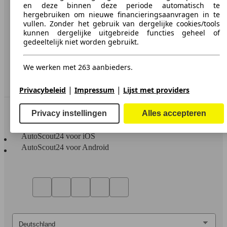
en deze binnen deze periode automatisch te
Privacy
hergebruiken om nieuwe financieringsaanvragen in te
vullen. Zonder het gebruik van dergelijke cookies/tools
Media
kunnen dergelijke uitgebreide functies geheel of
gedeeltelijk niet worden gebruikt.
Toegankelijkheidsverklaring
We werken met 263 aanbieders.
Service
Dealerrubriek
|
|
Privacybeleid
Impressum
Lijst met providers
In contact te blijven
Privacy instellingen
Alles accepteren
AutoScout24 voor iOS
AutoScout24 voor Android