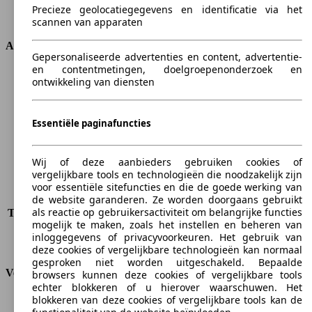
Transmissie
Manueel
Precieze geolocatiegegevens en identificatie via het
Aandrijving
Voorwielaandrijving
scannen van apparaten
Afmetingen
Gepersonaliseerde advertenties en content, advertentie-
en contentmetingen, doelgroepenonderzoek en
Lengte
4466 mm
ontwikkeling van diensten
Hoogte
1470 mm
Breedte
1743 mm
Wielbasis
2593 mm
Essentiële paginafuncties
Maximaal gewicht
1875 kg
Maximale lading
525 kg
Wij of deze aanbieders gebruiken cookies of
Deuren
5
vergelijkbare tools en technologieën die noodzakelijk zijn
Stoelen
5
voor essentiële sitefuncties en die de goede werking van
Dakbelasting
-
de website garanderen. Ze worden doorgaans gebruikt
als reactie op gebruikersactiviteit om belangrijke functies
Trekgewicht (ongeremd)
-
mogelijk te maken, zoals het instellen en beheren van
Trekgewicht (geremd)
1400 kg
inloggegevens of privacyvoorkeuren. Het gebruik van
Kofferbak capaciteit
-
deze cookies of vergelijkbare technologieën kan normaal
gesproken niet worden uitgeschakeld. Bepaalde
Verbruik
browsers kunnen deze cookies of vergelijkbare tools
echter blokkeren of u hierover waarschuwen. Het
blokkeren van deze cookies of vergelijkbare tools kan de
CO2-uitstoot*
162 g/km (komb.)