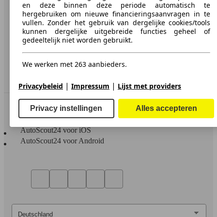
en deze binnen deze periode automatisch te
Privacy
hergebruiken om nieuwe financieringsaanvragen in te
vullen. Zonder het gebruik van dergelijke cookies/tools
Media
kunnen dergelijke uitgebreide functies geheel of
gedeeltelijk niet worden gebruikt.
Toegankelijkheidsverklaring
We werken met 263 aanbieders.
Service
Dealerrubriek
|
|
Privacybeleid
Impressum
Lijst met providers
In contact te blijven
Privacy instellingen
Alles accepteren
AutoScout24 voor iOS
AutoScout24 voor Android