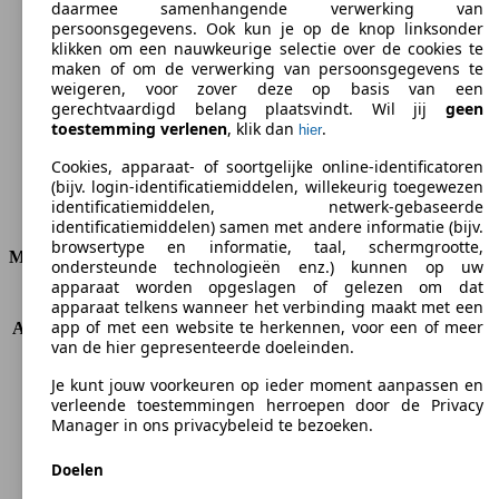
daarmee samenhangende verwerking van
109 g/km
persoonsgegevens. Ook kun je op de knop linksonder
klikken om een nauwkeurige selectie over de cookies te
CO2-uitstoot (gem.)*
maken of om de verwerking van persoonsgegevens te
weigeren, voor zover deze op basis van een
gerechtvaardigd belang plaatsvindt. Wil jij
geen
toestemming verlenen
, klik dan
.
hier
Cookies, apparaat- of soortgelijke online-identificatoren
Ø 4.1 l/100km
(bijv. login-identificatiemiddelen, willekeurig toegewezen
identificatiemiddelen, netwerk-gebaseerde
Verbruik
identificatiemiddelen) samen met andere informatie (bijv.
browsertype en informatie, taal, schermgrootte,
Motor & Vermogen
ondersteunde technologieën enz.) kunnen op uw
apparaat worden opgeslagen of gelezen om dat
KW (PS)
100 kW (136 PS)
apparaat telkens wanneer het verbinding maakt met een
app of met een website te herkennen, voor een of meer
Acceleratie (0-100 km/h)
11.2s
van de hier gepresenteerde doeleinden.
Topsnelheid (km/h)
193 km/h
Aantal versnellingen
6
Je kunt jouw voorkeuren op ieder moment aanpassen en
Koppel
320 nm
verleende toestemmingen herroepen door de Privacy
Manager in ons privacybeleid te bezoeken.
Cilinderinhoud
1598 ccm
Brandstof
Diesel
Doelen
Cilinders
4