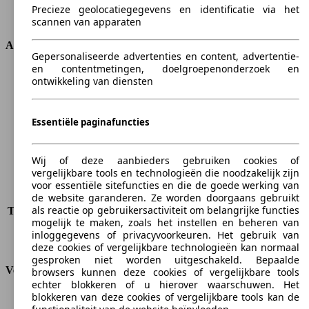
Transmissie
Manueel
Precieze geolocatiegegevens en identificatie via het
Aandrijving
Voorwielaandrijving
scannen van apparaten
Afmetingen
Gepersonaliseerde advertenties en content, advertentie-
en contentmetingen, doelgroepenonderzoek en
Lengte
4656 mm
ontwikkeling van diensten
Hoogte
1685 mm
Breedte
1884 mm
Wielbasis
2760 mm
Essentiële paginafuncties
Maximaal gewicht
2150 kg
Maximale lading
564 kg
Wij of deze aanbieders gebruiken cookies of
Deuren
5
vergelijkbare tools en technologieën die noodzakelijk zijn
Stoelen
5 - 7
voor essentiële sitefuncties en die de goede werking van
Dakbelasting
-
de website garanderen. Ze worden doorgaans gebruikt
als reactie op gebruikersactiviteit om belangrijke functies
Trekgewicht (ongeremd)
-
mogelijk te maken, zoals het instellen en beheren van
Trekgewicht (geremd)
1600 kg
inloggegevens of privacyvoorkeuren. Het gebruik van
Kofferbak capaciteit
152 - 1860 l
deze cookies of vergelijkbare technologieën kan normaal
gesproken niet worden uitgeschakeld. Bepaalde
Verbruik
browsers kunnen deze cookies of vergelijkbare tools
echter blokkeren of u hierover waarschuwen. Het
blokkeren van deze cookies of vergelijkbare tools kan de
CO2-uitstoot*
109 g/km (komb.)