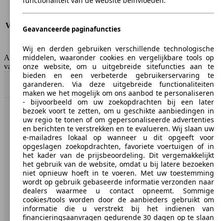
functionaliteit van de website beïnvloeden.
Verbruik (stad)
4.6 l/100km
Verbruik (snelweg)
3.8 l/100km
Verbruik (gemiddeld)*
4.1 l/100km
Geavanceerde paginafuncties
Emissieklasse
Euro 6b
Tankinhoud
58 l
Wij en derden gebruiken verschillende technologische
middelen, waaronder cookies en vergelijkbare tools op
AutoScout24 Belgium NV is niet aansprakelijk voor de juistheid
onze website, om u uitgebreide sitefuncties aan te
van de gegevens.
bieden en een verbeterde gebruikerservaring te
garanderen. Via deze uitgebreide functionaliteiten
Naar boven
maken we het mogelijk om ons aanbod te personaliseren
- bijvoorbeeld om uw zoekopdrachten bij een later
bezoek voort te zetten, om u geschikte aanbiedingen in
AutoScout24: de grootste online automarkt in Europa.
uw regio te tonen of om gepersonaliseerde advertenties
en berichten te verstrekken en te evalueren. Wij slaan uw
e-mailadres lokaal op wanneer u dit opgeeft voor
AutoScout24
opgeslagen zoekopdrachten, favoriete voertuigen of in
het kader van de prijsbeoordeling. Dit vergemakkelijkt
het gebruik van de website, omdat u bij latere bezoeken
Over AutoScout24
niet opnieuw hoeft in te voeren. Met uw toestemming
Pers
wordt op gebruik gebaseerde informatie verzonden naar
dealers waarmee u contact opneemt. Sommige
Disclaimer
cookies/tools worden door de aanbieders gebruikt om
informatie die u verstrekt bij het indienen van
Wettelijke rechten
financieringsaanvragen gedurende 30 dagen op te slaan