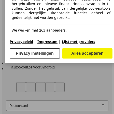
hergebruiken om nieuwe financieringsaanvragen in te
Media
vullen. Zonder het gebruik van dergelijke cookies/tools
kunnen dergelijke uitgebreide functies geheel of
Toegankelijkheidsverklaring
gedeeltelijk niet worden gebruikt.
Service
We werken met 263 aanbieders.
Dealerrubriek
|
|
Privacybeleid
Impressum
Lijst met providers
In contact te blijven
Privacy instellingen
Alles accepteren
AutoScout24 voor iOS
AutoScout24 voor Android