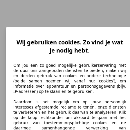
Wij gebruiken cookies. Zo vind je wat
je nodig hebt.
185 km/h
Topsnelheid (km/h)
Om jou een zo goed mogelijke gebruikerservaring met
de door ons aangeboden diensten te bieden, maken wij
en derden gebruik van cookies en andere technologie
(beide samen noemen wij vanaf nu: 'cookies'), om
informatie over apparatuur en persoonsgegevens (bijv.
Benzine
IP-adressen) op te slaan en te gebruiken.
Brandstof
Daardoor is het mogelijk om op jouw persoonlijk
interesses afgestemde reclame te tonen, onze diensten
te verbeteren en het gebruik daarvan te analyseren. Klik
op de knop rechtsonder om akkoord te gaan met het
gebruik van toestemmingsplichtige cookies en de
daarmee samenhangende verwerking van
169 g/km