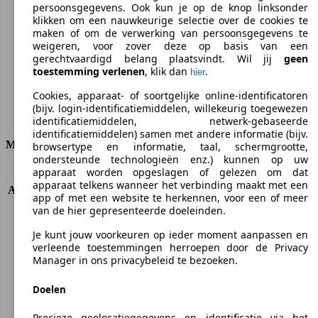
persoonsgegevens. Ook kun je op de knop linksonder
klikken om een nauwkeurige selectie over de cookies te
CO2-uitstoot (gem.)*
maken of om de verwerking van persoonsgegevens te
weigeren, voor zover deze op basis van een
gerechtvaardigd belang plaatsvindt. Wil jij
geen
toestemming verlenen
, klik dan
.
hier
Ø 7.2 l/100km
Cookies, apparaat- of soortgelijke online-identificatoren
(bijv. login-identificatiemiddelen, willekeurig toegewezen
Verbruik
identificatiemiddelen, netwerk-gebaseerde
identificatiemiddelen) samen met andere informatie (bijv.
Motor & Vermogen
browsertype en informatie, taal, schermgrootte,
ondersteunde technologieën enz.) kunnen op uw
apparaat worden opgeslagen of gelezen om dat
KW (PS)
86 kW (117 PS)
apparaat telkens wanneer het verbinding maakt met een
Acceleratie (0-100 km/h)
12.9s
app of met een website te herkennen, voor een of meer
Topsnelheid (km/h)
185 km/h
van de hier gepresenteerde doeleinden.
Aantal versnellingen
5
Je kunt jouw voorkeuren op ieder moment aanpassen en
Koppel
175 nm
verleende toestemmingen herroepen door de Privacy
Cilinderinhoud
1796 ccm
Manager in ons privacybeleid te bezoeken.
Brandstof
Benzine
Cilinders
4
Doelen
Transmissie
Manueel
Aandrijving
Voorwielaandrijving
Precieze geolocatiegegevens en identificatie via het