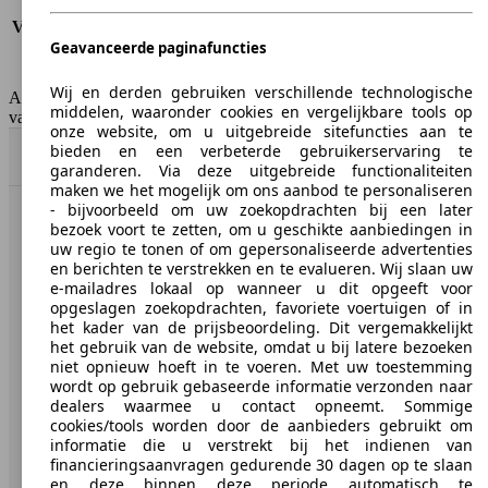
Verbruik (snelweg)
5.8 l/100km
Verbruik (gemiddeld)*
7.2 l/100km
Geavanceerde paginafuncties
Emissieklasse
Euro 5
Tankinhoud
58 l
Wij en derden gebruiken verschillende technologische
AutoScout24 Belgium NV is niet aansprakelijk voor de juistheid
middelen, waaronder cookies en vergelijkbare tools op
van de gegevens.
onze website, om u uitgebreide sitefuncties aan te
bieden en een verbeterde gebruikerservaring te
Naar boven
garanderen. Via deze uitgebreide functionaliteiten
maken we het mogelijk om ons aanbod te personaliseren
- bijvoorbeeld om uw zoekopdrachten bij een later
bezoek voort te zetten, om u geschikte aanbiedingen in
AutoScout24: de grootste online automarkt in Europa.
uw regio te tonen of om gepersonaliseerde advertenties
en berichten te verstrekken en te evalueren. Wij slaan uw
AutoScout24
e-mailadres lokaal op wanneer u dit opgeeft voor
opgeslagen zoekopdrachten, favoriete voertuigen of in
het kader van de prijsbeoordeling. Dit vergemakkelijkt
Over AutoScout24
het gebruik van de website, omdat u bij latere bezoeken
niet opnieuw hoeft in te voeren. Met uw toestemming
Pers
wordt op gebruik gebaseerde informatie verzonden naar
dealers waarmee u contact opneemt. Sommige
Disclaimer
cookies/tools worden door de aanbieders gebruikt om
informatie die u verstrekt bij het indienen van
Wettelijke rechten
financieringsaanvragen gedurende 30 dagen op te slaan
Privacy
en deze binnen deze periode automatisch te