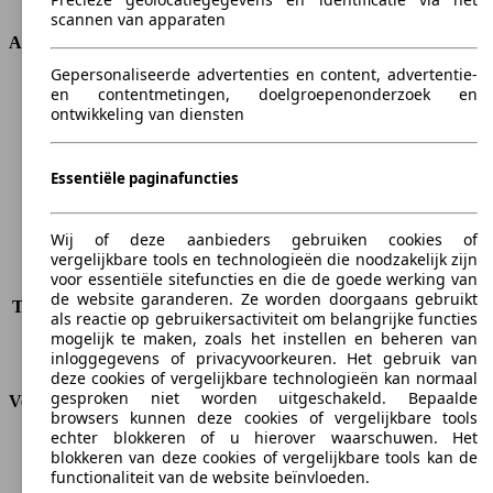
scannen van apparaten
Afmetingen
Gepersonaliseerde advertenties en content, advertentie-
Lengte
4656 mm
en contentmetingen, doelgroepenonderzoek en
ontwikkeling van diensten
Hoogte
1685 mm
Breedte
1884 mm
Wielbasis
2760 mm
Essentiële paginafuncties
Maximaal gewicht
2150 kg
Maximale lading
564 kg
Deuren
5
Wij of deze aanbieders gebruiken cookies of
Stoelen
5
vergelijkbare tools en technologieën die noodzakelijk zijn
voor essentiële sitefuncties en die de goede werking van
Dakbelasting
-
de website garanderen. Ze worden doorgaans gebruikt
Trekgewicht (ongeremd)
-
als reactie op gebruikersactiviteit om belangrijke functies
Trekgewicht (geremd)
800 kg
mogelijk te maken, zoals het instellen en beheren van
Kofferbak capaciteit
152 - 1860 l
inloggegevens of privacyvoorkeuren. Het gebruik van
deze cookies of vergelijkbare technologieën kan normaal
gesproken niet worden uitgeschakeld. Bepaalde
Verbruik
browsers kunnen deze cookies of vergelijkbare tools
echter blokkeren of u hierover waarschuwen. Het
CO2-uitstoot*
169 g/km (komb.)
blokkeren van deze cookies of vergelijkbare tools kan de
Verbruik (stad)
9.7 l/100km
functionaliteit van de website beïnvloeden.