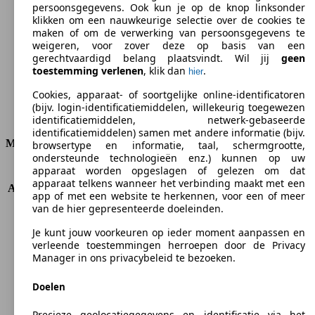
persoonsgegevens. Ook kun je op de knop linksonder
klikken om een nauwkeurige selectie over de cookies te
CO2-uitstoot (gem.)*
maken of om de verwerking van persoonsgegevens te
weigeren, voor zover deze op basis van een
gerechtvaardigd belang plaatsvindt. Wil jij
geen
toestemming verlenen
, klik dan
.
hier
Ø 7.2 l/100km
Cookies, apparaat- of soortgelijke online-identificatoren
(bijv. login-identificatiemiddelen, willekeurig toegewezen
Verbruik
identificatiemiddelen, netwerk-gebaseerde
identificatiemiddelen) samen met andere informatie (bijv.
Motor & Vermogen
browsertype en informatie, taal, schermgrootte,
ondersteunde technologieën enz.) kunnen op uw
apparaat worden opgeslagen of gelezen om dat
KW (PS)
86 kW (117 PS)
apparaat telkens wanneer het verbinding maakt met een
Acceleratie (0-100 km/h)
12.9s
app of met een website te herkennen, voor een of meer
Topsnelheid (km/h)
185 km/h
van de hier gepresenteerde doeleinden.
Aantal versnellingen
5
Je kunt jouw voorkeuren op ieder moment aanpassen en
Koppel
175 nm
verleende toestemmingen herroepen door de Privacy
Cilinderinhoud
1796 ccm
Manager in ons privacybeleid te bezoeken.
Brandstof
Benzine
Cilinders
4
Doelen
Transmissie
Manueel
Aandrijving
Voorwielaandrijving
Precieze geolocatiegegevens en identificatie via het