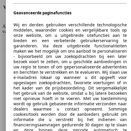
Verbruik (snelweg)
5.8 l/100km
Verbruik (gemiddeld)*
7.2 l/100km
Geavanceerde paginafuncties
Emissieklasse
Euro 5
Tankinhoud
60 l
Wij en derden gebruiken verschillende technologische
AutoScout24 Belgium NV is niet aansprakelijk voor de juistheid
middelen, waaronder cookies en vergelijkbare tools op
van de gegevens.
onze website, om u uitgebreide sitefuncties aan te
bieden en een verbeterde gebruikerservaring te
Naar boven
garanderen. Via deze uitgebreide functionaliteiten
maken we het mogelijk om ons aanbod te personaliseren
- bijvoorbeeld om uw zoekopdrachten bij een later
bezoek voort te zetten, om u geschikte aanbiedingen in
AutoScout24: de grootste online automarkt in Europa.
uw regio te tonen of om gepersonaliseerde advertenties
en berichten te verstrekken en te evalueren. Wij slaan uw
AutoScout24
e-mailadres lokaal op wanneer u dit opgeeft voor
opgeslagen zoekopdrachten, favoriete voertuigen of in
het kader van de prijsbeoordeling. Dit vergemakkelijkt
Over AutoScout24
het gebruik van de website, omdat u bij latere bezoeken
niet opnieuw hoeft in te voeren. Met uw toestemming
Pers
wordt op gebruik gebaseerde informatie verzonden naar
dealers waarmee u contact opneemt. Sommige
Disclaimer
cookies/tools worden door de aanbieders gebruikt om
informatie die u verstrekt bij het indienen van
Wettelijke rechten
financieringsaanvragen gedurende 30 dagen op te slaan
Privacy
en deze binnen deze periode automatisch te