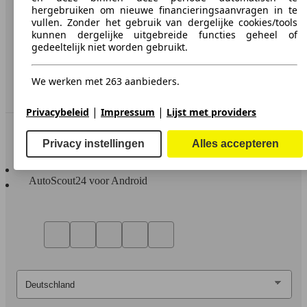
hergebruiken om nieuwe financieringsaanvragen in te
Media
vullen. Zonder het gebruik van dergelijke cookies/tools
kunnen dergelijke uitgebreide functies geheel of
Toegankelijkheidsverklaring
gedeeltelijk niet worden gebruikt.
Service
We werken met 263 aanbieders.
Dealerrubriek
|
|
Privacybeleid
Impressum
Lijst met providers
In contact te blijven
Privacy instellingen
Alles accepteren
AutoScout24 voor iOS
AutoScout24 voor Android