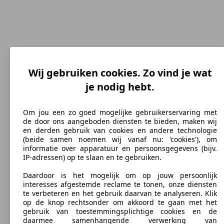
Wij gebruiken cookies. Zo vind je wat
je nodig hebt.
185 km/h
Topsnelheid (km/h)
Om jou een zo goed mogelijke gebruikerservaring met
de door ons aangeboden diensten te bieden, maken wij
en derden gebruik van cookies en andere technologie
(beide samen noemen wij vanaf nu: 'cookies'), om
informatie over apparatuur en persoonsgegevens (bijv.
Benzine
IP-adressen) op te slaan en te gebruiken.
Brandstof
Daardoor is het mogelijk om op jouw persoonlijk
interesses afgestemde reclame te tonen, onze diensten
te verbeteren en het gebruik daarvan te analyseren. Klik
op de knop rechtsonder om akkoord te gaan met het
gebruik van toestemmingsplichtige cookies en de
daarmee samenhangende verwerking van
169 g/km