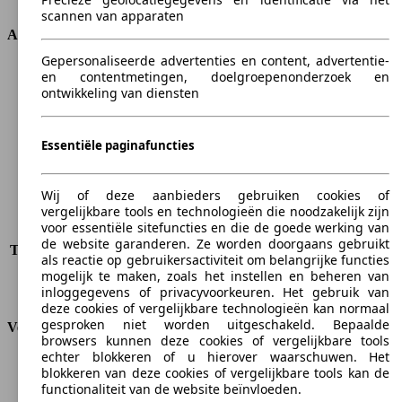
scannen van apparaten
Afmetingen
Gepersonaliseerde advertenties en content, advertentie-
Lengte
4656 mm
en contentmetingen, doelgroepenonderzoek en
ontwikkeling van diensten
Hoogte
1685 mm
Breedte
1884 mm
Wielbasis
2760 mm
Essentiële paginafuncties
Maximaal gewicht
2130 kg
Maximale lading
550 kg
Deuren
5
Wij of deze aanbieders gebruiken cookies of
Stoelen
5
vergelijkbare tools en technologieën die noodzakelijk zijn
voor essentiële sitefuncties en die de goede werking van
Dakbelasting
-
de website garanderen. Ze worden doorgaans gebruikt
Trekgewicht (ongeremd)
-
als reactie op gebruikersactiviteit om belangrijke functies
Trekgewicht (geremd)
800 kg
mogelijk te maken, zoals het instellen en beheren van
Kofferbak capaciteit
-
inloggegevens of privacyvoorkeuren. Het gebruik van
deze cookies of vergelijkbare technologieën kan normaal
gesproken niet worden uitgeschakeld. Bepaalde
Verbruik
browsers kunnen deze cookies of vergelijkbare tools
echter blokkeren of u hierover waarschuwen. Het
CO2-uitstoot*
169 g/km (komb.)
blokkeren van deze cookies of vergelijkbare tools kan de
Verbruik (stad)
9.7 l/100km
functionaliteit van de website beïnvloeden.