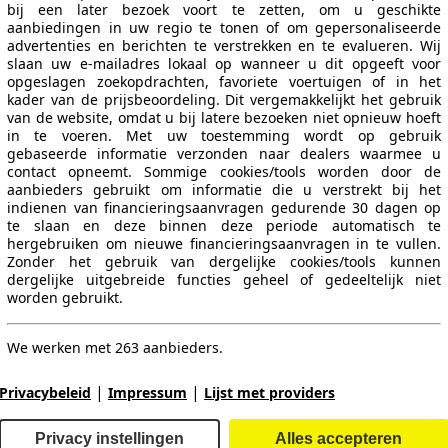
bij een later bezoek voort te zetten, om u geschikte
aanbiedingen in uw regio te tonen of om gepersonaliseerde
advertenties en berichten te verstrekken en te evalueren. Wij
slaan uw e-mailadres lokaal op wanneer u dit opgeeft voor
opgeslagen zoekopdrachten, favoriete voertuigen of in het
kader van de prijsbeoordeling. Dit vergemakkelijkt het gebruik
van de website, omdat u bij latere bezoeken niet opnieuw hoeft
100 KW (136 PS)
Ø 18.7 kWh/100km
in te voeren. Met uw toestemming wordt op gebruik
gebaseerde informatie verzonden naar dealers waarmee u
contact opneemt. Sommige cookies/tools worden door de
aanbieders gebruikt om informatie die u verstrekt bij het
indienen van financieringsaanvragen gedurende 30 dagen op
te slaan en deze binnen deze periode automatisch te
hergebruiken om nieuwe financieringsaanvragen in te vullen.
Zonder het gebruik van dergelijke cookies/tools kunnen
100 KW (136 PS)
dergelijke uitgebreide functies geheel of gedeeltelijk niet
worden gebruikt.
We werken met 263 aanbieders.
|
|
Privacybeleid
Impressum
Lijst met providers
100 KW (136 PS)
Privacy instellingen
Alles accepteren