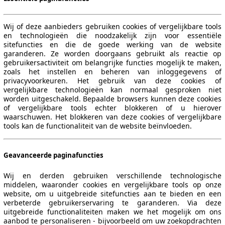
Wij of deze aanbieders gebruiken cookies of vergelijkbare tools
en technologieën die noodzakelijk zijn voor essentiële
sitefuncties en die de goede werking van de website
100 KW (136 PS)
garanderen. Ze worden doorgaans gebruikt als reactie op
gebruikersactiviteit om belangrijke functies mogelijk te maken,
zoals het instellen en beheren van inloggegevens of
privacyvoorkeuren. Het gebruik van deze cookies of
vergelijkbare technologieën kan normaal gesproken niet
worden uitgeschakeld. Bepaalde browsers kunnen deze cookies
of vergelijkbare tools echter blokkeren of u hierover
waarschuwen. Het blokkeren van deze cookies of vergelijkbare
tools kan de functionaliteit van de website beïnvloeden.
100 KW (136 PS)
Geavanceerde paginafuncties
Wij en derden gebruiken verschillende technologische
middelen, waaronder cookies en vergelijkbare tools op onze
website, om u uitgebreide sitefuncties aan te bieden en een
verbeterde gebruikerservaring te garanderen. Via deze
100 KW (136 PS)
Ø 18.7 kWh/100km
uitgebreide functionaliteiten maken we het mogelijk om ons
aanbod te personaliseren - bijvoorbeeld om uw zoekopdrachten