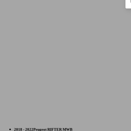
Monovolume
2018 - 2022
Peugeot
RIFTER MWB