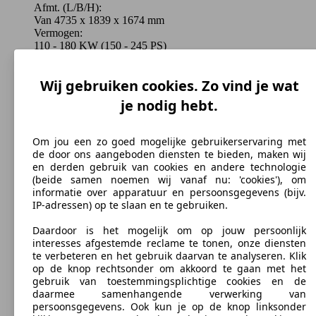
Afmt. (L/B/H):
Van 4735 x 1839 x 1674 mm
Vermogen:
110 - 180 KW (150 - 245 PS)
Deuren:
5
Wij gebruiken cookies. Zo vind je wat
Stoelen:
5 - 7
je nodig hebt.
Kofferbak:
610 - 760 Liter
Trekgewicht:
Om jou een zo goed mogelijke gebruikerservaring met
0 - 2300 kg
de door ons aangeboden diensten te bieden, maken wij
Varianten tonen
en derden gebruik van cookies en andere technologie
(beide samen noemen wij vanaf nu: 'cookies'), om
informatie over apparatuur en persoonsgegevens (bijv.
IP-adressen) op te slaan en te gebruiken.
Daardoor is het mogelijk om op jouw persoonlijk
interesses afgestemde reclame te tonen, onze diensten
te verbeteren en het gebruik daarvan te analyseren. Klik
op de knop rechtsonder om akkoord te gaan met het
gebruik van toestemmingsplichtige cookies en de
daarmee samenhangende verwerking van
persoonsgegevens. Ook kun je op de knop linksonder