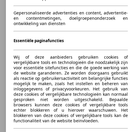
0 - 2300 kg
Varianten tonen
Gepersonaliseerde advertenties en content, advertentie-
en contentmetingen, doelgroepenonderzoek en
ontwikkeling van diensten
110 KW
Ø 5.
Tarraco 1.5 TSI FR
(150 PS)
l/10
Essentiële paginafuncties
Wij of deze aanbieders gebruiken cookies of
vergelijkbare tools en technologieën die noodzakelijk zijn
voor essentiële sitefuncties en die de goede werking van
110 KW
Ø 5.
de website garanderen. Ze worden doorgaans gebruikt
Tarraco 1.5 TSI FR (EU6AP)
(150 PS)
l/10
als reactie op gebruikersactiviteit om belangrijke functies
mogelijk te maken, zoals het instellen en beheren van
inloggegevens of privacyvoorkeuren. Het gebruik van
deze cookies of vergelijkbare technologieën kan normaal
gesproken niet worden uitgeschakeld. Bepaalde
browsers kunnen deze cookies of vergelijkbare tools
echter blokkeren of u hierover waarschuwen. Het
blokkeren van deze cookies of vergelijkbare tools kan de
110 KW
Ø 5.
functionaliteit van de website beïnvloeden.
Tarraco 1.5 TSI FR DSG
(150 PS)
l/10