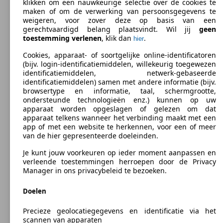
klikken om een nauwkeurige selectie over de cookies te
maken of om de verwerking van persoonsgegevens te
weigeren, voor zover deze op basis van een
gerechtvaardigd belang plaatsvindt. Wil jij
geen
toestemming verlenen
, klik dan
.
hier
Cookies, apparaat- of soortgelijke online-identificatoren
(bijv. login-identificatiemiddelen, willekeurig toegewezen
identificatiemiddelen, netwerk-gebaseerde
identificatiemiddelen) samen met andere informatie (bijv.
browsertype en informatie, taal, schermgrootte,
ondersteunde technologieën enz.) kunnen op uw
SUV/4x4/Pick-up
Sinds 2018
SEAT
TARRACO DIESEL
apparaat worden opgeslagen of gelezen om dat
apparaat telkens wanneer het verbinding maakt met een
app of met een website te herkennen, voor een of meer
Benzine
Afmt. (L/B/H):
van de hier gepresenteerde doeleinden.
Van 4735 x 1839 x 1674 mm
Vermogen:
Model Version
Je kunt jouw voorkeuren op ieder moment aanpassen en
110 - 147 KW (150 - 200 PS)
verleende toestemmingen herroepen door de Privacy
Deuren:
Manager in ons privacybeleid te bezoeken.
5
Stoelen:
Leistung
Ver
5 - 7
Doelen
Kofferbak:
760 - 760 Liter
Precieze geolocatiegegevens en identificatie via het
Trekgewicht:
scannen van apparaten