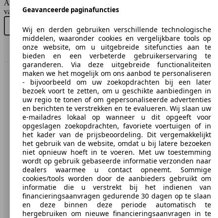
AutoScout24 Belgium NV is niet aansprakelijk voor de juistheid
SUV/4x4/Pick-up
Geavanceerde paginafuncties
van de gegevens.
Diesel
Nieuw kopen
Tweedehands kopen
Wij en derden gebruiken verschillende technologische
middelen, waaronder cookies en vergelijkbare tools op
Model Version
onze website, om u uitgebreide sitefuncties aan te
Naar boven
110 KW
Ø 5.
bieden en een verbeterde gebruikerservaring te
Tarraco 1.5 TSI FR DSG (EU6AP)
(150 PS)
l/10
garanderen. Via deze uitgebreide functionaliteiten
maken we het mogelijk om ons aanbod te personaliseren
AutoScout24: de grootste online automarkt in Europa.
- bijvoorbeeld om uw zoekopdrachten bij een later
Leistung
Ver
bezoek voort te zetten, om u geschikte aanbiedingen in
uw regio te tonen of om gepersonaliseerde advertenties
AutoScout24
en berichten te verstrekken en te evalueren. Wij slaan uw
e-mailadres lokaal op wanneer u dit opgeeft voor
opgeslagen zoekopdrachten, favoriete voertuigen of in
Over AutoScout24
110 KW
Ø 5.
het kader van de prijsbeoordeling. Dit vergemakkelijkt
Tarraco 1.5 TSI FR Edition (EU6AP)
(150 PS)
l/10
het gebruik van de website, omdat u bij latere bezoeken
Pers
110 -
niet opnieuw hoeft in te voeren. Met uw toestemming
140 KW
Ø 4.
wordt op gebruik gebaseerde informatie verzonden naar
Disclaimer
Tarraco 2.0 CR TDi 4Drive FR DSG
(150 -
l/10
dealers waarmee u contact opneemt. Sommige
Wettelijke rechten
190 PS)
cookies/tools worden door de aanbieders gebruikt om
informatie die u verstrekt bij het indienen van
Privacy
financieringsaanvragen gedurende 30 dagen op te slaan
en deze binnen deze periode automatisch te
110 KW
Ø 5.
Media
Tarraco 1.5 TSI FR Edition DSG (EU6AP)
hergebruiken om nieuwe financieringsaanvragen in te
(150 PS)
l/10