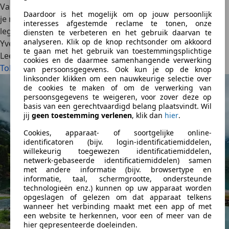
Van plan om met de auto naar Spanje te gaan? Dan moet
Daardoor is het mogelijk om op jouw persoonlijk
je rekening houden met de lokale tolwegen. Autoscout24
interesses afgestemde reclame te tonen, onze
legt je alles uit over de “Autopista de Peaje”.
diensten te verbeteren en het gebruik daarvan te
analyseren. Klik op de knop rechtsonder om akkoord
Yves Wouters
·
26/09/2025
·
7 min gelezen
te gaan met het gebruik van toestemmingsplichtige
Lees meer
cookies en de daarmee samenhangende verwerking
Tolwegen in Spanje: Dit moet je weten
van persoonsgegevens. Ook kun je op de knop
linksonder klikken om een nauwkeurige selectie over
de cookies te maken of om de verwerking van
persoonsgegevens te weigeren, voor zover deze op
basis van een gerechtvaardigd belang plaatsvindt. Wil
jij
geen toestemming verlenen
, klik dan
hier
.
Cookies, apparaat- of soortgelijke online-
identificatoren (bijv. login-identificatiemiddelen,
willekeurig toegewezen identificatiemiddelen,
netwerk-gebaseerde identificatiemiddelen) samen
met andere informatie (bijv. browsertype en
informatie, taal, schermgrootte, ondersteunde
technologieën enz.) kunnen op uw apparaat worden
opgeslagen of gelezen om dat apparaat telkens
wanneer het verbinding maakt met een app of met
een website te herkennen, voor een of meer van de
hier gepresenteerde doeleinden.