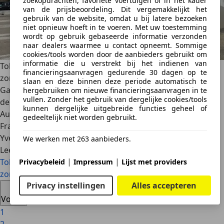
zoekopdrachten, favoriete voertuigen of in het kader
van de prijsbeoordeling. Dit vergemakkelijkt het
gebruik van de website, omdat u bij latere bezoeken
niet opnieuw hoeft in te voeren. Met uw toestemming
wordt op gebruik gebaseerde informatie verzonden
naar dealers waarmee u contact opneemt. Sommige
cookies/tools worden door de aanbieders gebruikt om
informatie die u verstrekt bij het indienen van
Tolwegen Frankrijk: Alles wat je moet weten voor een
financieringsaanvragen gedurende 30 dagen op te
zorgeloze reis!
slaan en deze binnen deze periode automatisch te
Ga je deze zomer op reis of doorkruis je Frankrijk? Dan is
hergebruiken om nieuwe financieringsaanvragen in te
vullen. Zonder het gebruik van dergelijke cookies/tools
de kans groot dat je over een tolweg gaat rijden.
kunnen dergelijke uitgebreide functies geheel of
Autoscout24 vertelt je alles wat je moet weten over de
gedeeltelijk niet worden gebruikt.
Franse “péage”.
Yves Wouters
·
24/06/2025
·
7 min gelezen
We werken met 263 aanbieders.
Lees meer
|
|
Tolwegen Frankrijk: Alles wat je moet weten voor een
Privacybeleid
Impressum
Lijst met providers
zorgeloze reis!
Privacy instellingen
Alles accepteren
Vorige
1