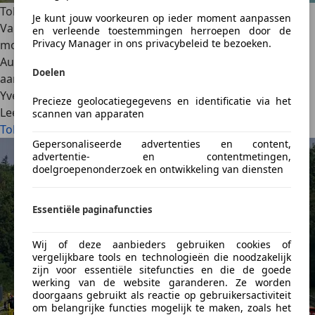
Tolwegen in Noorwegen: Dit moet je weten
Je kunt jouw voorkeuren op ieder moment aanpassen
Van plan om met de auto naar Noorwegen te gaan? Dan
en verleende toestemmingen herroepen door de
Privacy Manager in ons privacybeleid te bezoeken.
moet je rekening houden met de lokale tolwegen.
Autoscout24 legt je er alles over uit zodat je voorbereid
Doelen
aan je volgende roadtrip kan starten.
Yves Wouters
·
26/09/2025
·
8 min gelezen
Precieze geolocatiegegevens en identificatie via het
Lees meer
scannen van apparaten
Tolwegen in Noorwegen: Dit moet je weten
Gepersonaliseerde advertenties en content,
advertentie- en contentmetingen,
doelgroepenonderzoek en ontwikkeling van diensten
Essentiële paginafuncties
Wij of deze aanbieders gebruiken cookies of
vergelijkbare tools en technologieën die noodzakelijk
zijn voor essentiële sitefuncties en die de goede
werking van de website garanderen. Ze worden
doorgaans gebruikt als reactie op gebruikersactiviteit
om belangrijke functies mogelijk te maken, zoals het