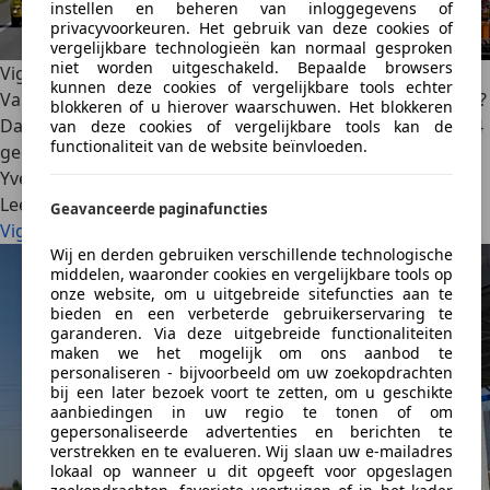
instellen en beheren van inloggegevens of
privacyvoorkeuren. Het gebruik van deze cookies of
vergelijkbare technologieën kan normaal gesproken
niet worden uitgeschakeld. Bepaalde browsers
Vignet Slovenië: Alle info voor je op reis gaat!
kunnen deze cookies of vergelijkbare tools echter
Van plan om op reis te gaan richting Slovenië met de auto?
blokkeren of u hierover waarschuwen. Het blokkeren
Dan kan het zijn dat je een vignet nodig hebt. Autoscout24
van deze cookies of vergelijkbare tools kan de
functionaliteit van de website beïnvloeden.
geeft je alle info over het Sloveens wegenvignet!
Yves Wouters
·
24/06/2025
·
7 min gelezen
Lees meer
Geavanceerde paginafuncties
Vignet Slovenië: Alle info voor je op reis gaat!
Wij en derden gebruiken verschillende technologische
middelen, waaronder cookies en vergelijkbare tools op
onze website, om u uitgebreide sitefuncties aan te
bieden en een verbeterde gebruikerservaring te
garanderen. Via deze uitgebreide functionaliteiten
maken we het mogelijk om ons aanbod te
personaliseren - bijvoorbeeld om uw zoekopdrachten
bij een later bezoek voort te zetten, om u geschikte
aanbiedingen in uw regio te tonen of om
gepersonaliseerde advertenties en berichten te
verstrekken en te evalueren. Wij slaan uw e-mailadres
lokaal op wanneer u dit opgeeft voor opgeslagen