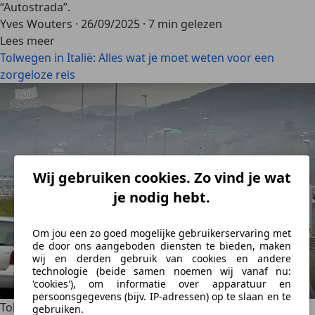
“Autostrada”.
Yves Wouters
·
26/09/2025
·
7 min gelezen
Lees meer
Tolwegen in Italië: Alles wat je moet weten voor een
zorgeloze reis
Wij gebruiken cookies. Zo vind je wat
je nodig hebt.
Om jou een zo goed mogelijke gebruikerservaring met
de door ons aangeboden diensten te bieden, maken
wij en derden gebruik van cookies en andere
technologie (beide samen noemen wij vanaf nu:
'cookies'), om informatie over apparatuur en
persoonsgegevens (bijv. IP-adressen) op te slaan en te
Tolwegen in Spanje: Dit moet je weten
gebruiken.