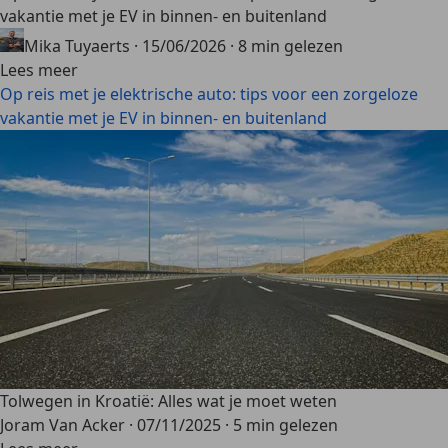
vakantie met je EV in binnen- en buitenland
Mika Tuyaerts
·
15/06/2026
·
8 min gelezen
Lees meer
Op reis met je elektrische auto: tips voor een zorgeloze
vakantie met je EV in binnen- en buitenland
Tolwegen in Kroatië: Alles wat je moet weten
Joram Van Acker
·
07/11/2025
·
5 min gelezen