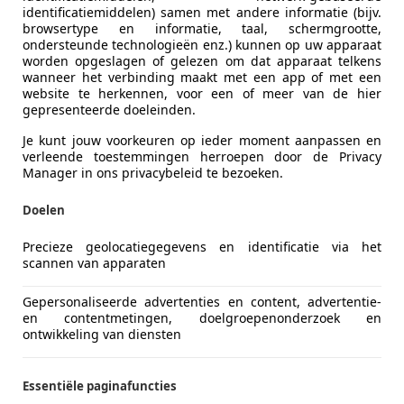
identificatiemiddelen) samen met andere informatie (bijv.
browsertype en informatie, taal, schermgrootte,
ondersteunde technologieën enz.) kunnen op uw apparaat
worden opgeslagen of gelezen om dat apparaat telkens
wanneer het verbinding maakt met een app of met een
website te herkennen, voor een of meer van de hier
gepresenteerde doeleinden.
overzekering kunt opzeggen of veranderen:
Je kunt jouw voorkeuren op ieder moment aanpassen en
verleende toestemmingen herroepen door de Privacy
 één jaar
, en wordt automatisch verlengd als je niets doet. 
Manager in ons privacybeleid te bezoeken.
n (via aangetekende brief, e-mail met ontvangstbevestiging, 
Doelen
ld export of schorsing), vervalt je autoverzekering automati
Precieze geolocatiegegevens en identificatie via het
jving van Voertuigen).
scannen van apparaten
mie stijgt zonder dat je situatie verandert, heb je het re
Gepersonaliseerde advertenties en content, advertentie-
en contentmetingen, doelgroepenonderzoek en
ontwikkeling van diensten
 na een schadeclaim. In dat geval geldt een opzegtermijn v
Essentiële paginafuncties