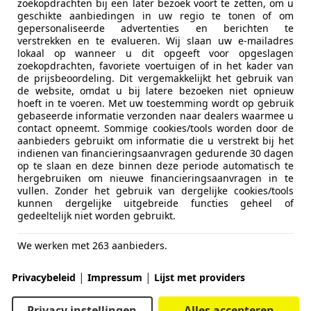
zoekopdrachten bij een later bezoek voort te zetten, om u
geschikte aanbiedingen in uw regio te tonen of om
gepersonaliseerde advertenties en berichten te
verstrekken en te evalueren. Wij slaan uw e-mailadres
lokaal op wanneer u dit opgeeft voor opgeslagen
zoekopdrachten, favoriete voertuigen of in het kader van
de prijsbeoordeling. Dit vergemakkelijkt het gebruik van
de website, omdat u bij latere bezoeken niet opnieuw
hoeft in te voeren. Met uw toestemming wordt op gebruik
gebaseerde informatie verzonden naar dealers waarmee u
contact opneemt. Sommige cookies/tools worden door de
aanbieders gebruikt om informatie die u verstrekt bij het
indienen van financieringsaanvragen gedurende 30 dagen
op te slaan en deze binnen deze periode automatisch te
hergebruiken om nieuwe financieringsaanvragen in te
vullen. Zonder het gebruik van dergelijke cookies/tools
kunnen dergelijke uitgebreide functies geheel of
gedeeltelijk niet worden gebruikt.
We werken met 263 aanbieders.
uwe dekking.
|
|
Privacybeleid
Impressum
Lijst met providers
ren snel.
 nieuwe verzekeraar.
Privacy instellingen
Alles accepteren