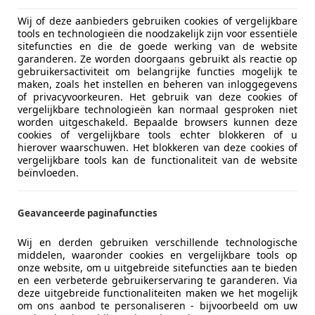
er dan je denkt
. Volg dit stappenplan:
Wij of deze aanbieders gebruiken cookies of vergelijkbare
mpare of direct op de websites van verzekeraars. Let niet a
tools en technologieën die noodzakelijk zijn voor essentiële
sitefuncties en die de goede werking van de website
garanderen. Ze worden doorgaans gebruikt als reactie op
gebruikersactiviteit om belangrijke functies mogelijk te
agen en je nieuwe contract afsluiten. Zorg dat de nieuwe v
maken, zoals het instellen en beheren van inloggegevens
of privacyvoorkeuren. Het gebruik van deze cookies of
vergelijkbare technologieën kan normaal gesproken niet
worden uitgeschakeld. Bepaalde browsers kunnen deze
 nummerplaat en reden van opzegging (indien van toepassin
cookies of vergelijkbare tools echter blokkeren of u
hierover waarschuwen. Het blokkeren van deze cookies of
oor je.
vergelijkbare tools kan de functionaliteit van de website
beïnvloeden.
 Zo heb je bewijs in geval van discussie.
Geavanceerde paginafuncties
. Deze verzekeringen zijn vaak iets goedkoper en makkelijk
es online moet regelen.
Wij en derden gebruiken verschillende technologische
middelen, waaronder cookies en vergelijkbare tools op
onze website, om u uitgebreide sitefuncties aan te bieden
en een verbeterde gebruikerservaring te garanderen. Via
deze uitgebreide functionaliteiten maken we het mogelijk
om ons aanbod te personaliseren - bijvoorbeeld om uw