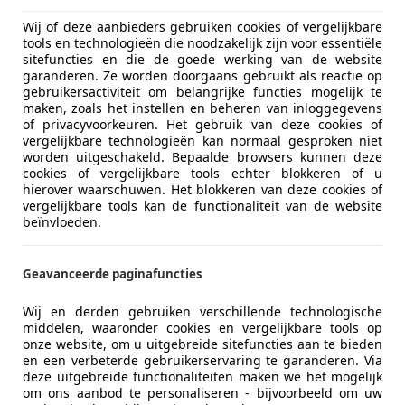
r vijftig procent van de oorspronkelijke aankoopwaarde verd
Wij of deze aanbieders gebruiken cookies of vergelijkbare
t de leasemaatschappij een lagere restwaarde hoeft te fin
tools en technologieën die noodzakelijk zijn voor essentiële
sitefuncties en die de goede werking van de website
iliteit dan traditionele lease
voor nieuwe auto's. Contracten 
garanderen. Ze worden doorgaans gebruikt als reactie op
gebruikersactiviteit om belangrijke functies mogelijk te
eressant voor wie tijdelijke mobiliteit nodig heeft
of niet vo
maken, zoals het instellen en beheren van inloggegevens
elbaar op punten die bij nieuwe lease vastliggen. De jaar
of privacyvoorkeuren. Het gebruik van deze cookies of
p jouw specifieke situatie
. Leasemaatschappijen die in twee
vergelijkbare technologieën kan normaal gesproken niet
worden uitgeschakeld. Bepaalde browsers kunnen deze
cookies of vergelijkbare tools echter blokkeren of u
hierover waarschuwen. Het blokkeren van deze cookies of
 als tweedehands, is dat
onderhoud en reparaties vaak zij
vergelijkbare tools kan de functionaliteit van de website
beïnvloeden.
dt ook voor tweedehands lease, wat het bijzonder aantrekk
chte defecten en reparatiekosten. Een kapotte versnellings
Geavanceerde paginafuncties
 de leasemaatschappij deze risico's
. Als er iets kapot gaa
Wij en derden gebruiken verschillende technologische
middelen, waaronder cookies en vergelijkbare tools op
nbegrepen in het all-in tarief
. Je betaalt één vast bedrag 
onze website, om u uitgebreide sitefuncties aan te bieden
oor jaarlijks terugkerende kosten. Voor veel mensen biedt
en een verbeterde gebruikerservaring te garanderen. Via
deze uitgebreide functionaliteiten maken we het mogelijk
om ons aanbod te personaliseren - bijvoorbeeld om uw