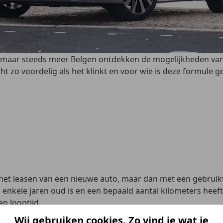
s, maar steeds meer Belgen ontdekken de mogelijkheden va
cht zo voordelig als het klinkt en voor wie is deze formule g
 het leasen van een nieuwe auto, maar dan met een gebruik
enkele jaren oud is en een bepaald aantal kilometers heeft
n looptijd.
 jonge occasions van twee tot vijf jaar oud met een goed
Wij gebruiken cookies. Zo vind je wat je