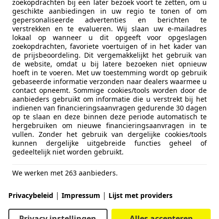
zoekopdrachten bij een later bezoek voort te zetten, om u
geschikte aanbiedingen in uw regio te tonen of om
gepersonaliseerde advertenties en berichten te
verstrekken en te evalueren. Wij slaan uw e-mailadres
lokaal op wanneer u dit opgeeft voor opgeslagen
zoekopdrachten, favoriete voertuigen of in het kader van
de prijsbeoordeling. Dit vergemakkelijkt het gebruik van
de website, omdat u bij latere bezoeken niet opnieuw
hoeft in te voeren. Met uw toestemming wordt op gebruik
gebaseerde informatie verzonden naar dealers waarmee u
contact opneemt. Sommige cookies/tools worden door de
aanbieders gebruikt om informatie die u verstrekt bij het
indienen van financieringsaanvragen gedurende 30 dagen
op te slaan en deze binnen deze periode automatisch te
hergebruiken om nieuwe financieringsaanvragen in te
vullen. Zonder het gebruik van dergelijke cookies/tools
kunnen dergelijke uitgebreide functies geheel of
gedeeltelijk niet worden gebruikt.
We werken met 263 aanbieders.
|
|
Privacybeleid
Impressum
Lijst met providers
Privacy instellingen
Alles accepteren