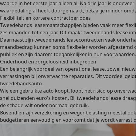
waarde in het eerste jaar alleen al
. Na drie jaar is ongevee
waardedaling al heeft doorgemaakt, betaal je minder omda
Flexibiliteit en kortere contractperiodes
Tweedehands leasemaatschappijen bieden vaak
meer flexib
zes maanden tot een jaar. Dit maakt tweedehands lease
int
Daarnaast zijn tweedehands leasecontracten vaak onderhand
maandbedrag kunnen soms
flexibeler worden afgestemd o
publiek en zijn daarom toegankelijker in hun voorwaarden.
Onderhoud en zorgeloosheid inbegrepen
Een belangrijk voordeel van operational lease, zowel nieuw
verrassingen bij onverwachte reparaties. Dit voordeel gel
tweedehandsauto.
Wie een gebruikte auto koopt, loopt het risico op onverwa
snel duizenden euro's kosten.
Bij tweedehands lease draagt
de schade valt onder normaal gebruik.
Bovendien zijn
verzekering en wegenbelasting meestal ook i
budgetteren eenvoudig en voorkomt dat je wordt verrast d