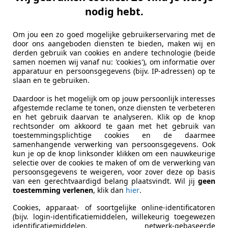
edrag dat aanzienlijk lager ligt dan bij een vergelijkbare
nodig hebt.
in het maandbedrag zijn inbegrepen.
Om jou een zo goed mogelijke gebruikerservaring met de
door ons aangeboden diensten te bieden, maken wij en
derden gebruik van cookies en andere technologie (beide
samen noemen wij vanaf nu: 'cookies'), om informatie over
apparatuur en persoonsgegevens (bijv. IP-adressen) op te
slaan en te gebruiken.
Daardoor is het mogelijk om op jouw persoonlijk interesses
afgestemde reclame te tonen, onze diensten te verbeteren
en het gebruik daarvan te analyseren. Klik op de knop
rechtsonder om akkoord te gaan met het gebruik van
toestemmingsplichtige cookies en de daarmee
samenhangende verwerking van persoonsgegevens. Ook
kun je op de knop linksonder klikken om een nauwkeurige
selectie over de cookies te maken of om de verwerking van
persoonsgegevens te weigeren, voor zover deze op basis
van een gerechtvaardigd belang plaatsvindt. Wil jij
geen
toestemming verlenen
, klik dan
hier
.
Cookies, apparaat- of soortgelijke online-identificatoren
(bijv. login-identificatiemiddelen, willekeurig toegewezen
identificatiemiddelen, netwerk-gebaseerde