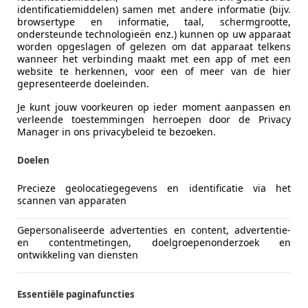
identificatiemiddelen) samen met andere informatie (bijv.
browsertype en informatie, taal, schermgrootte,
ondersteunde technologieën enz.) kunnen op uw apparaat
worden opgeslagen of gelezen om dat apparaat telkens
wanneer het verbinding maakt met een app of met een
website te herkennen, voor een of meer van de hier
gepresenteerde doeleinden.
Je kunt jouw voorkeuren op ieder moment aanpassen en
verleende toestemmingen herroepen door de Privacy
Manager in ons privacybeleid te bezoeken.
Doelen
Precieze geolocatiegegevens en identificatie via het
scannen van apparaten
Gepersonaliseerde advertenties en content, advertentie-
en contentmetingen, doelgroepenonderzoek en
ontwikkeling van diensten
s leasing
is de substantieel lagere maandlast. Waar je voo
 tweedehandsauto beschikbaar zijn voor tweehonderdvijfti
Essentiële paginafuncties
 een auto plaatsvindt in de eerste jaren.
Een nieuwe auto v