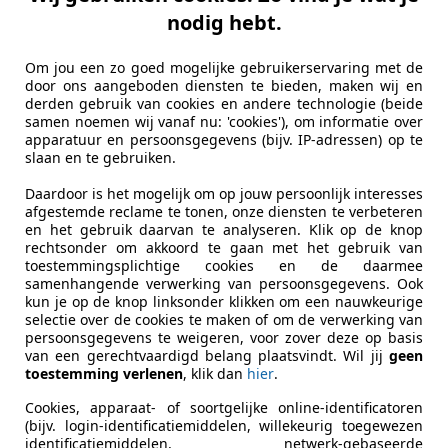
nodig hebt.
Om jou een zo goed mogelijke gebruikerservaring met de
euwe Jogger, een soort smeltkroes die de voordelen van een 
door ons aangeboden diensten te bieden, maken wij en
derden gebruik van cookies en andere technologie (beide
samen noemen wij vanaf nu: 'cookies'), om informatie over
apparatuur en persoonsgegevens (bijv. IP-adressen) op te
slaan en te gebruiken.
Daardoor is het mogelijk om op jouw persoonlijk interesses
afgestemde reclame te tonen, onze diensten te verbeteren
en het gebruik daarvan te analyseren. Klik op de knop
rechtsonder om akkoord te gaan met het gebruik van
toestemmingsplichtige cookies en de daarmee
samenhangende verwerking van persoonsgegevens. Ook
kun je op de knop linksonder klikken om een nauwkeurige
selectie over de cookies te maken of om de verwerking van
persoonsgegevens te weigeren, voor zover deze op basis
van een gerechtvaardigd belang plaatsvindt. Wil jij
geen
toestemming verlenen
, klik dan
hier
.
Cookies, apparaat- of soortgelijke online-identificatoren
(bijv. login-identificatiemiddelen, willekeurig toegewezen
identificatiemiddelen, netwerk-gebaseerde