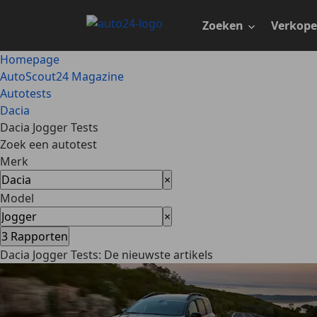
Ga
naar
Zoeken
Verkop
hoofdinhoud
Homepage
AutoScout24 Magazine
Autotests
Dacia
Dacia Jogger Tests
Zoek een autotest
Merk
×
Model
×
3
Rapporten
Dacia Jogger Tests: De nieuwste artikels