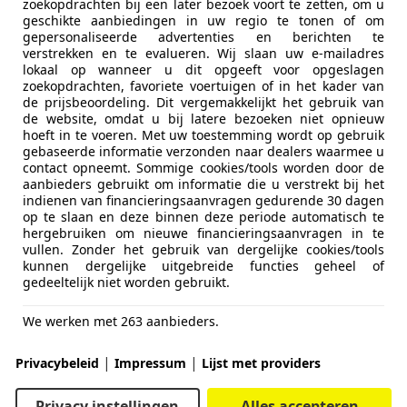
zoekopdrachten bij een later bezoek voort te zetten, om u
geschikte aanbiedingen in uw regio te tonen of om
gepersonaliseerde advertenties en berichten te
verstrekken en te evalueren. Wij slaan uw e-mailadres
S - CAMERA - GARANTIE 2 ANS
lokaal op wanneer u dit opgeeft voor opgeslagen
zoekopdrachten, favoriete voertuigen of in het kader van
de prijsbeoordeling. Dit vergemakkelijkt het gebruik van
de website, omdat u bij latere bezoeken niet opnieuw
hoeft in te voeren. Met uw toestemming wordt op gebruik
gebaseerde informatie verzonden naar dealers waarmee u
contact opneemt. Sommige cookies/tools worden door de
aanbieders gebruikt om informatie die u verstrekt bij het
indienen van financieringsaanvragen gedurende 30 dagen
op te slaan en deze binnen deze periode automatisch te
hergebruiken om nieuwe financieringsaanvragen in te
vullen. Zonder het gebruik van dergelijke cookies/tools
kunnen dergelijke uitgebreide functies geheel of
gedeeltelijk niet worden gebruikt.
We werken met 263 aanbieders.
|
|
Privacybeleid
Impressum
Lijst met providers
Privacy instellingen
Alles accepteren