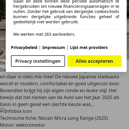
slaan en deze binnen deze periode automatisch te
hergebruiken om nieuwe financieringsaanvragen in te
vullen. Zonder het gebruik van dergelijke cookies/tools
kunnen dergelijke uitgebreide functies geheel of
gedeeltelijk niet worden gebruikt.
We werken met 263 aanbieders.
|
|
Privacybeleid
Impressum
Lijst met providers
Privacy instellingen
Alles accepteren
Besluit
De nieuwe Nissan Micra is een anders geklede Renault 5
en daar is niets mis mee! De nieuwe Japanse stadsauto
wordt er modern, comfortabel en goed uitgerust door.
Bovendien krijgt hij zijn eigen ronde en leuke stijl. Het
bewijs dat het nemen van de Auto van het Jaar 2025 als
basis in geen geval een slechte keuze was...
Technische fiche: Nissan Micra Long Range (2025)
Motor: elektromotor