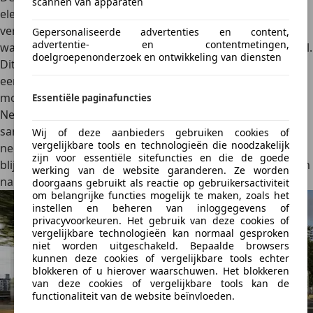
scannen van apparaten
elektrisch wordt, maar ook de eerste die een zekere
verfijning biedt. Terwijl zijn voorgangers aangenaam
Gepersonaliseerde advertenties en content,
advertentie- en contentmetingen,
waren, wordt de nieuwe generatie Micra echt comfortabel.
doelgroepenonderzoek en ontwikkeling van diensten
Dit is vooral merkbaar op het gebied van geluidsisolatie,
een belangrijk punt voor elektrische auto's. Op de talrijke
moeilijkheden en meervoudige uitdagingen die de
Essentiële paginafuncties
Nederlandse wegen van onze test boden - let op het
sarcasme - leek de nieuwe Micra ook soepeler dan zijn
Wij of deze aanbieders gebruiken cookies of
vergelijkbare tools en technologieën die noodzakelijk
neef, maar nog steeds dynamisch. Een ander pluspunt
zijn voor essentiële sitefuncties en die de goede
blijft het verbruik. Ons testmodel toonde 14,7 kWh/100 km
werking van de website garanderen. Ze worden
na 150 km, wat een reëel bereik van 380/400 km geeft.
doorgaans gebruikt als reactie op gebruikersactiviteit
om belangrijke functies mogelijk te maken, zoals het
instellen en beheren van inloggegevens of
privacyvoorkeuren. Het gebruik van deze cookies of
vergelijkbare technologieën kan normaal gesproken
niet worden uitgeschakeld. Bepaalde browsers
kunnen deze cookies of vergelijkbare tools echter
blokkeren of u hierover waarschuwen. Het blokkeren
van deze cookies of vergelijkbare tools kan de
functionaliteit van de website beïnvloeden.