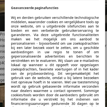
Geavanceerde paginafuncties
Wij en derden gebruiken verschillende technologische
middelen, waaronder cookies en vergelijkbare tools op
onze website, om u uitgebreide sitefuncties aan te
bieden en een verbeterde gebruikerservaring te
Prijs
garanderen. Via deze uitgebreide functionaliteiten
maken we het mogelijk om ons aanbod te
Hoe zal de nieuwe Nissan Micra zich dus onderscheiden
personaliseren - bijvoorbeeld om uw zoekopdrachten
van zijn neef? Kijkend naar de prijslijst heeft de Japanner er
bij een later bezoek voort te zetten, om u geschikte
niet voor gekozen om goedkoper te zijn, door het
aanbiedingen in uw regio te tonen of om
gepersonaliseerde advertenties en berichten te
ontbreken van een basisversie van 95 pk. De instapversie
verstrekken en te evalueren. Wij slaan uw e-mailadres
(40 kWh/120 pk) is er vanaf €29.250, terwijl de versie met
lokaal op wanneer u dit opgeeft voor opgeslagen
een groter bereik minimaal €34.450 kost. Dat plaatst hem
zoekopdrachten, favoriete voertuigen of in het kader
van de prijsbeoordeling. Dit vergemakkelijkt het
een paar honderd euro duurder dan zijn neef, bij
gebruik van de website, omdat u bij latere bezoeken
gelijkwaardige uitrusting.
niet opnieuw hoeft in te voeren. Met uw toestemming
wordt op gebruik gebaseerde informatie verzonden
naar dealers waarmee u contact opneemt. Sommige
cookies/tools worden door de aanbieders gebruikt om
informatie die u verstrekt bij het indienen van
financieringsaanvragen gedurende 30 dagen op te