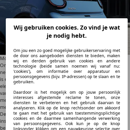
Wij gebruiken cookies. Zo vind je wat
je nodig hebt.
Om jou een zo goed mogelijke gebruikerservaring met
de door ons aangeboden diensten te bieden, maken
Motor
wij en derden gebruik van cookies en andere
Om niet in herhaling te vallen als een bekraste plaat,
technologie (beide samen noemen wij vanaf nu:
'cookies'), om informatie over apparatuur en
neemt de nieuwe Micra de aandrijflijn van de R5 over. Dat
persoonsgegevens (bijv. IP-adressen) op te slaan en te
is echter niet niks, want het maakt het de eerste volledig
gebruiken.
elektrische Micra! Hierdoor bestaat zijn gamma uit twee
Daardoor is het mogelijk om op jouw persoonlijk
varianten. De eerste versie combineert een 90 pk motor
interesses afgestemde reclame te tonen, onze
met een 40 kWh batterij, terwijl de tweede hetzelfde doet
diensten te verbeteren en het gebruik daarvan te
met een 150 pk motor en een 52 kWh batterij.
analyseren. Klik op de knop rechtsonder om akkoord
te gaan met het gebruik van toestemmingsplichtige
De nieuwe Micra biedt dus twee niveaus van bereik. De
cookies en de daarmee samenhangende verwerking
instapversie haalt tot 317 km, terwijl de versie met "groot
van persoonsgegevens. Ook kun je op de knop
bereik" tot 416 km biedt. Hetzelfde geldt voor snelladen,
linksonder klikken om een nauwkeurige selectie over