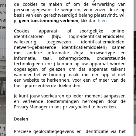
de cookies te maken of om de verwerking van
met 80 kW voor de kleine batterij en 100 kW maximaal
persoonsgegevens te weigeren, voor zover deze op
vermogen voor de grote. Ze hebben 30 minuten nodig om
basis van een gerechtvaardigd belang plaatsvindt. Wil
van 15 tot 80% te gaan. Om zich te onderscheiden van zijn
jij
geen toestemming verlenen
, klik dan
hier
.
neef, neemt de Micra de 95 pk aandrijflijn niet over
Cookies, apparaat- of soortgelijke online-
identificatoren (bijv. login-identificatiemiddelen,
willekeurig toegewezen identificatiemiddelen,
netwerk-gebaseerde identificatiemiddelen) samen
met andere informatie (bijv. browsertype en
informatie, taal, schermgrootte, ondersteunde
technologieën enz.) kunnen op uw apparaat worden
opgeslagen of gelezen om dat apparaat telkens
wanneer het verbinding maakt met een app of met
een website te herkennen, voor een of meer van de
hier gepresenteerde doeleinden.
Je kunt jouw voorkeuren op ieder moment aanpassen
en verleende toestemmingen herroepen door de
Privacy Manager in ons privacybeleid te bezoeken.
Doelen
Op de weg
Precieze geolocatiegegevens en identificatie via het
Deze zesde generatie Micra is niet alleen de eerste die