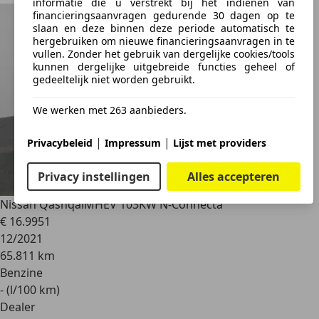
informatie die u verstrekt bij het indienen van
financieringsaanvragen gedurende 30 dagen op te
slaan en deze binnen deze periode automatisch te
hergebruiken om nieuwe financieringsaanvragen in te
vullen. Zonder het gebruik van dergelijke cookies/tools
kunnen dergelijke uitgebreide functies geheel of
gedeeltelijk niet worden gebruikt.
We werken met 263 aanbieders.
|
|
Privacybeleid
Impressum
Lijst met providers
Privacy instellingen
Alles accepteren
Nissan Qashqai
MHEV 103KW N-Connecta
€ 16.995
1
12/2021
65.811 km
Benzine
- (l/100 km)
Dealer