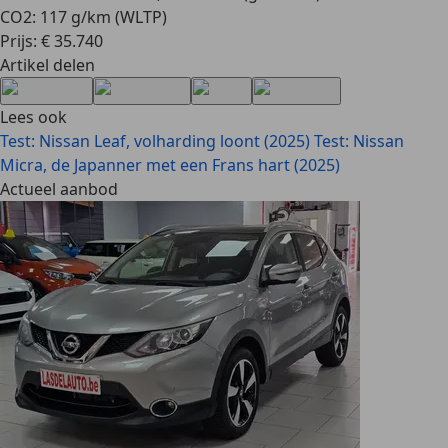
CO2: 117 g/km (WLTP)
Prijs: € 35.740
Artikel delen
Lees ook
Test: Nissan Leaf, volharding loont (2025)
Test: Nissan
Micra, de Japanner met een Frans hart (2025)
Actueel aanbod