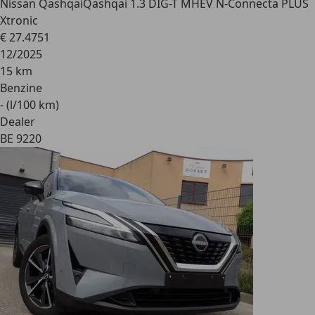
Nissan Qashqai
Qashqai 1.3 DIG-T MHEV N-Connecta PLUS
Xtronic
€ 27.475
1
12/2025
15 km
Benzine
- (l/100 km)
Dealer
BE 9220