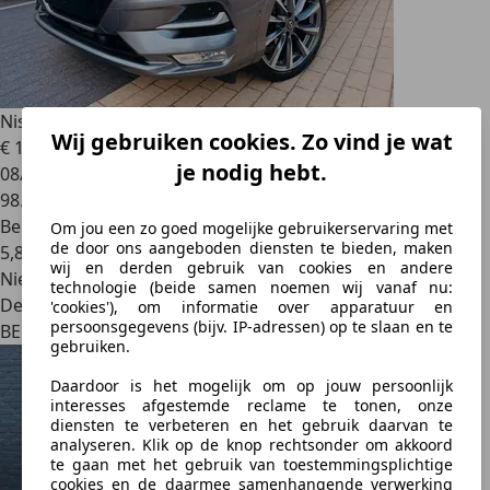
Nissan Qashqai
Qashqai 1.3 DIG-T New Tekna DCT
Wij gebruiken cookies. Zo vind je wat
€ 14.990
je nodig hebt.
08/2020
98.000 km
Benzine
Om jou een zo goed mogelijke gebruikerservaring met
de door ons aangeboden diensten te bieden, maken
5,8 l/100 km (comb.)
wij en derden gebruik van cookies en andere
Nieuw
technologie (beide samen noemen wij vanaf nu:
Dealer
'cookies'), om informatie over apparatuur en
persoonsgegevens (bijv. IP-adressen) op te slaan en te
BE 4820
gebruiken.
Daardoor is het mogelijk om op jouw persoonlijk
interesses afgestemde reclame te tonen, onze
diensten te verbeteren en het gebruik daarvan te
analyseren. Klik op de knop rechtsonder om akkoord
te gaan met het gebruik van toestemmingsplichtige
cookies en de daarmee samenhangende verwerking