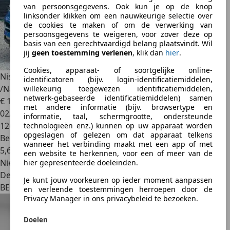
van persoonsgegevens. Ook kun je op de knop
linksonder klikken om een nauwkeurige selectie over
de cookies te maken of om de verwerking van
persoonsgegevens te weigeren, voor zover deze op
basis van een gerechtvaardigd belang plaatsvindt. Wil
jij
geen toestemming verlenen
, klik dan
hier
.
Cookies, apparaat- of soortgelijke online-
Nissan Qashqai
Qashqai 1.2 DIG-T Tekna
identificatoren (bijv. login-identificatiemiddelen,
/Navi/Led/Xénon/ToitPano/Caméra/Pdc/Garantie/
willekeurig toegewezen identificatiemiddelen,
netwerk-gebaseerde identificatiemiddelen) samen
€ 10.990
met andere informatie (bijv. browsertype en
02/2018
informatie, taal, schermgrootte, ondersteunde
126.470 km
technologieën enz.) kunnen op uw apparaat worden
opgeslagen of gelezen om dat apparaat telkens
Benzine
wanneer het verbinding maakt met een app of met
5,6 l/100 km (comb.)
een website te herkennen, voor een of meer van de
Nieuw
hier gepresenteerde doeleinden.
Dealer
Je kunt jouw voorkeuren op ieder moment aanpassen
BE 7080
en verleende toestemmingen herroepen door de
Privacy Manager in ons privacybeleid te bezoeken.
Doelen