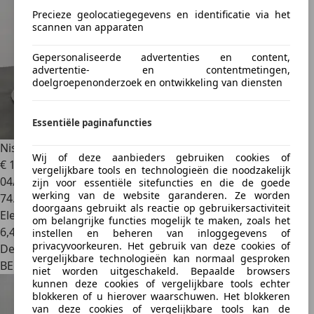
Precieze geolocatiegegevens en identificatie via het
scannen van apparaten
Gepersonaliseerde advertenties en content,
advertentie- en contentmetingen,
doelgroepenonderzoek en ontwikkeling van diensten
Essentiële paginafuncties
Nissan Qashqai
Mild-Hybrid N-Connecta *Pano Dak*
Wij of deze aanbieders gebruiken cookies of
€ 19.950
vergelijkbare tools en technologieën die noodzakelijk
04/2023
zijn voor essentiële sitefuncties en die de goede
werking van de website garanderen. Ze worden
74.946 km
doorgaans gebruikt als reactie op gebruikersactiviteit
Elektrisch/Benzine
om belangrijke functies mogelijk te maken, zoals het
6,4 l/100 km (comb.)
instellen en beheren van inloggegevens of
privacyvoorkeuren. Het gebruik van deze cookies of
Dealer
vergelijkbare technologieën kan normaal gesproken
BE 9060
niet worden uitgeschakeld. Bepaalde browsers
kunnen deze cookies of vergelijkbare tools echter
blokkeren of u hierover waarschuwen. Het blokkeren
van deze cookies of vergelijkbare tools kan de