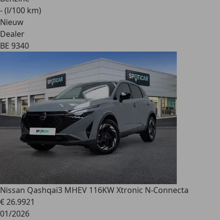
- (l/100 km)
Nieuw
Dealer
BE 9340
Nissan Qashqai
3 MHEV 116KW Xtronic N-Connecta
€ 26.992
1
01/2026