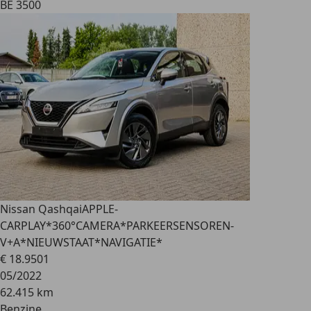
BE 3500
Nissan Qashqai
APPLE-
CARPLAY*360°CAMERA*PARKEERSENSOREN-
V+A*NIEUWSTAAT*NAVIGATIE*
€ 18.950
1
05/2022
62.415 km
Benzine