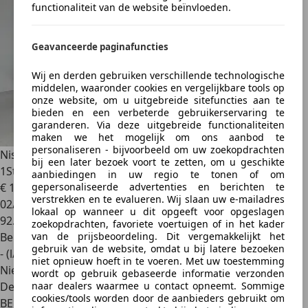
functionaliteit van de website beïnvloeden.
Geavanceerde paginafuncties
Wij en derden gebruiken verschillende technologische
middelen, waaronder cookies en vergelijkbare tools op
onze website, om u uitgebreide sitefuncties aan te
bieden en een verbeterde gebruikerservaring te
garanderen. Via deze uitgebreide functionaliteiten
maken we het mogelijk om ons aanbod te
personaliseren - bijvoorbeeld om uw zoekopdrachten
Nissan Qashqai
1.2 Benzine Man. - Pano - GPS - Topstaat!
bij een later bezoek voort te zetten, om u geschikte
1Ste ...
aanbiedingen in uw regio te tonen of om
gepersonaliseerde advertenties en berichten te
€ 10.990
verstrekken en te evalueren. Wij slaan uw e-mailadres
02/2015
lokaal op wanneer u dit opgeeft voor opgeslagen
92.599 km
zoekopdrachten, favoriete voertuigen of in het kader
van de prijsbeoordeling. Dit vergemakkelijkt het
Benzine
gebruik van de website, omdat u bij latere bezoeken
- (l/100 km)
niet opnieuw hoeft in te voeren. Met uw toestemming
Nieuw
wordt op gebruik gebaseerde informatie verzonden
naar dealers waarmee u contact opneemt. Sommige
Dealer
cookies/tools worden door de aanbieders gebruikt om
BE 9810