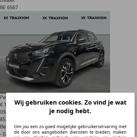
Dealer
BE 6567
Peugeot 2008
Allure
Wij gebruiken cookies. Zo vind je wat
€ 12.895
je nodig hebt.
09/2020
85.715 km
Benzine
Om jou een zo goed mogelijke gebruikerservaring met
de door ons aangeboden diensten te bieden, maken
- (l/100 km)