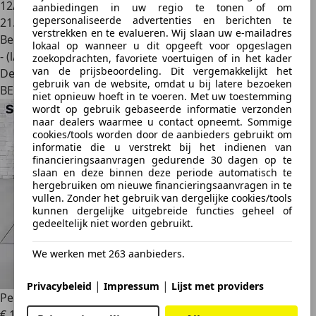
12/2021
aanbiedingen in uw regio te tonen of om
gepersonaliseerde advertenties en berichten te
21.285 km
verstrekken en te evalueren. Wij slaan uw e-mailadres
Benzine
lokaal op wanneer u dit opgeeft voor opgeslagen
- (l/100 km)
zoekopdrachten, favoriete voertuigen of in het kader
van de prijsbeoordeling. Dit vergemakkelijkt het
Dealer
gebruik van de website, omdat u bij latere bezoeken
BE 7700
niet opnieuw hoeft in te voeren. Met uw toestemming
wordt op gebruik gebaseerde informatie verzonden
naar dealers waarmee u contact opneemt. Sommige
cookies/tools worden door de aanbieders gebruikt om
informatie die u verstrekt bij het indienen van
financieringsaanvragen gedurende 30 dagen op te
slaan en deze binnen deze periode automatisch te
hergebruiken om nieuwe financieringsaanvragen in te
vullen. Zonder het gebruik van dergelijke cookies/tools
kunnen dergelijke uitgebreide functies geheel of
gedeeltelijk niet worden gebruikt.
We werken met 263 aanbieders.
|
|
Privacybeleid
Impressum
Lijst met providers
Peugeot 2008
STYLE ES 130 AUTO
€ 14.890