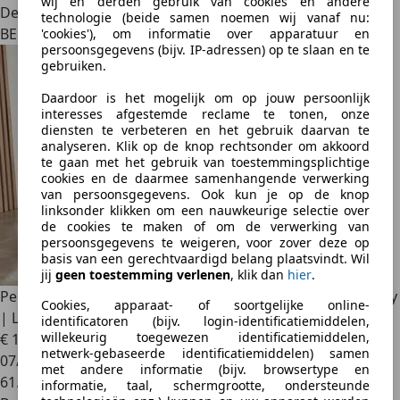
wij en derden gebruik van cookies en andere
Dealer
technologie (beide samen noemen wij vanaf nu:
BE 9940
'cookies'), om informatie over apparatuur en
persoonsgegevens (bijv. IP-adressen) op te slaan en te
gebruiken.
Daardoor is het mogelijk om op jouw persoonlijk
interesses afgestemde reclame te tonen, onze
diensten te verbeteren en het gebruik daarvan te
analyseren. Klik op de knop rechtsonder om akkoord
te gaan met het gebruik van toestemmingsplichtige
cookies en de daarmee samenhangende verwerking
van persoonsgegevens. Ook kun je op de knop
linksonder klikken om een nauwkeurige selectie over
de cookies te maken of om de verwerking van
persoonsgegevens te weigeren, voor zover deze op
basis van een gerechtvaardigd belang plaatsvindt. Wil
jij
geen toestemming verlenen
, klik dan
hier
.
Peugeot 2008
Allure 1.2 Puretech ** Camera | Navi/Carplay
Cookies, apparaat- of soortgelijke online-
| LED
identificatoren (bijv. login-identificatiemiddelen,
willekeurig toegewezen identificatiemiddelen,
€ 12.990
netwerk-gebaseerde identificatiemiddelen) samen
07/2020
met andere informatie (bijv. browsertype en
61.126 km
informatie, taal, schermgrootte, ondersteunde