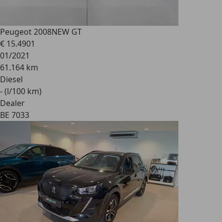
Peugeot 2008
NEW GT
€ 15.490
1
01/2021
61.164 km
Diesel
- (l/100 km)
Dealer
BE 7033