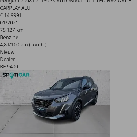
Peugeot 2008
1.2i 130PK AUTOMAAT FULL LED NAVIGATIE
CARPLAY ALU
€ 14.999
1
01/2021
75.127 km
Benzine
4,8 l/100 km (comb.)
Nieuw
Dealer
BE 9400