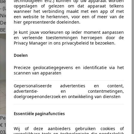
technologieën enz.) kunnen op uw apparaat worden
Benzine
opgeslagen of gelezen om dat apparaat telkens
- (l/100 km)
wanneer het verbinding maakt met een app of met
Nieuw
een website te herkennen, voor een of meer van de
hier gepresenteerde doeleinden.
Dealer
BE 2830
Je kunt jouw voorkeuren op ieder moment aanpassen
en verleende toestemmingen herroepen door de
Privacy Manager in ons privacybeleid te bezoeken.
Doelen
Precieze geolocatiegegevens en identificatie via het
scannen van apparaten
Gepersonaliseerde advertenties en content,
advertentie- en contentmetingen,
doelgroepenonderzoek en ontwikkeling van diensten
Essentiële paginafuncties
Peugeot 2008
1.2 101cv 2022 Clim/Camera/Cruise/Carplay
€ 13.750
Wij of deze aanbieders gebruiken cookies of
03/2022
vergelijkbare tools en technologieën die noodzakelijk