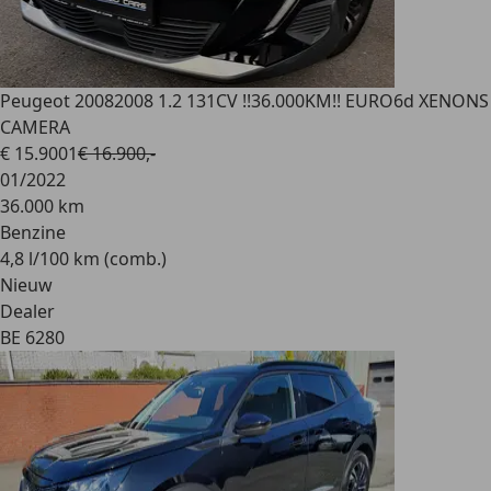
Peugeot 2008
2008 1.2 131CV !!36.000KM!! EURO6d XENONS
CAMERA
€ 15.900
1
€ 16.900,-
01/2022
36.000 km
Benzine
4,8 l/100 km (comb.)
Nieuw
Dealer
BE 6280