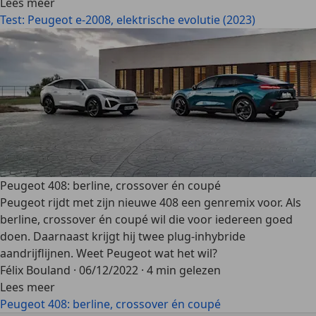
Lees meer
Test: Peugeot e-2008, elektrische evolutie (2023)
Peugeot 408: berline, crossover én coupé
Peugeot rijdt met zijn nieuwe 408 een genremix voor. Als
berline, crossover én coupé wil die voor iedereen goed
doen. Daarnaast krijgt hij twee plug-inhybride
aandrijflijnen. Weet Peugeot wat het wil?
Félix Bouland
·
06/12/2022
·
4 min gelezen
Lees meer
Peugeot 408: berline, crossover én coupé