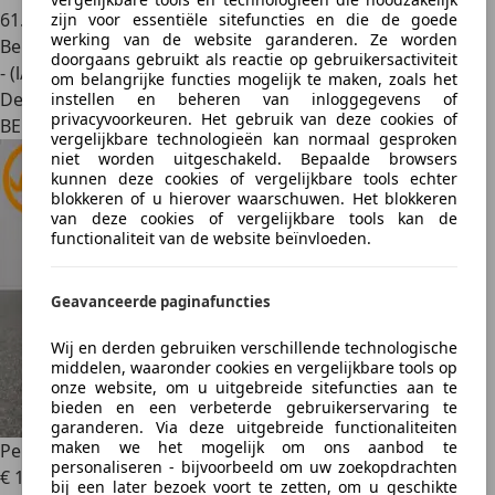
61.015 km
zijn voor essentiële sitefuncties en die de goede
werking van de website garanderen. Ze worden
Benzine
doorgaans gebruikt als reactie op gebruikersactiviteit
- (l/100 km)
om belangrijke functies mogelijk te maken, zoals het
Dealer
instellen en beheren van inloggegevens of
privacyvoorkeuren. Het gebruik van deze cookies of
BE 6200
vergelijkbare technologieën kan normaal gesproken
niet worden uitgeschakeld. Bepaalde browsers
kunnen deze cookies of vergelijkbare tools echter
blokkeren of u hierover waarschuwen. Het blokkeren
van deze cookies of vergelijkbare tools kan de
functionaliteit van de website beïnvloeden.
Geavanceerde paginafuncties
Wij en derden gebruiken verschillende technologische
middelen, waaronder cookies en vergelijkbare tools op
onze website, om u uitgebreide sitefuncties aan te
bieden en een verbeterde gebruikerservaring te
garanderen. Via deze uitgebreide functionaliteiten
maken we het mogelijk om ons aanbod te
Peugeot 2008
Active
personaliseren - bijvoorbeeld om uw zoekopdrachten
€ 14.299
bij een later bezoek voort te zetten, om u geschikte