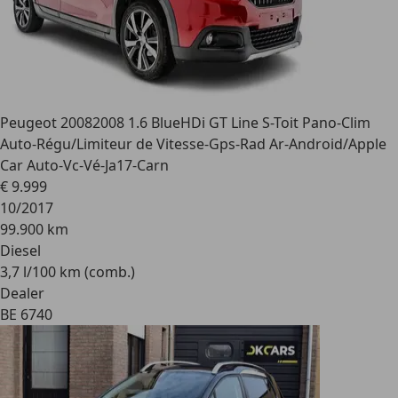
Peugeot 2008
2008 1.6 BlueHDi GT Line S-Toit Pano-Clim
Auto-Régu/Limiteur de Vitesse-Gps-Rad Ar-Android/Apple
Car Auto-Vc-Vé-Ja17-Carn
€ 9.999
10/2017
99.900 km
Diesel
3,7 l/100 km (comb.)
Dealer
BE 6740