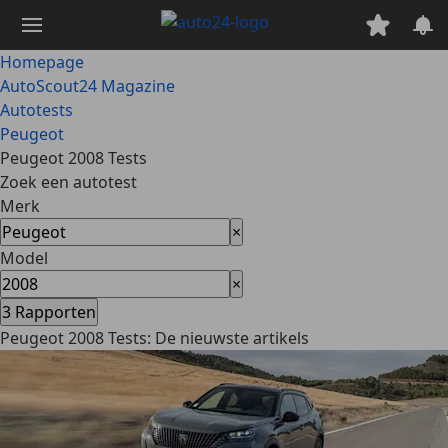
Ga
naar
hoofdinhoud
Homepage
AutoScout24 Magazine
Autotests
Peugeot
Peugeot 2008 Tests
Zoek een autotest
Merk
×
Model
×
3
Rapporten
Peugeot 2008 Tests: De nieuwste artikels