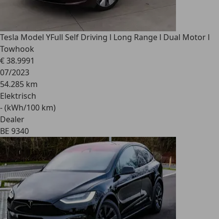
Tesla Model Y
Full Self Driving l Long Range l Dual Motor l
Towhook
€ 38.999
1
07/2023
54.285 km
Elektrisch
- (kWh/100 km)
Dealer
BE 9340