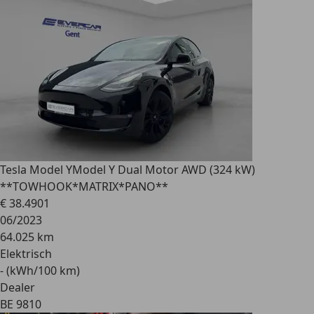
Tesla Model Y
Model Y Dual Motor AWD (324 kW)
**TOWHOOK*MATRIX*PANO**
€ 38.490
1
06/2023
64.025 km
Elektrisch
- (kWh/100 km)
Dealer
BE 9810