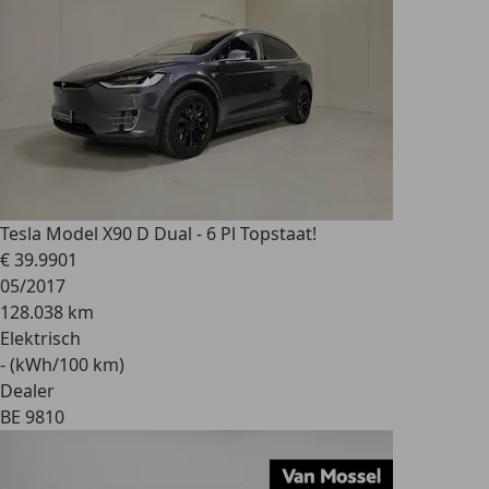
Tesla Model X
90 D Dual - 6 Pl Topstaat!
€ 39.990
1
05/2017
128.038 km
Elektrisch
- (kWh/100 km)
Dealer
BE 9810