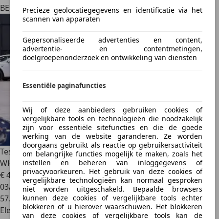
BE 1840
Precieze geolocatiegegevens en identificatie via het
scannen van apparaten
Gepersonaliseerde advertenties en content,
advertentie- en contentmetingen,
doelgroepenonderzoek en ontwikkeling van diensten
Essentiële paginafuncties
Wij of deze aanbieders gebruiken cookies of
vergelijkbare tools en technologieën die noodzakelijk
zijn voor essentiële sitefuncties en die de goede
werking van de website garanderen. Ze worden
doorgaans gebruikt als reactie op gebruikersactiviteit
Tesla Model Y
PERFORMANCE - AWD - AUTOPILOT - 21"
om belangrijke functies mogelijk te maken, zoals het
WHEELS
instellen en beheren van inloggegevens of
privacyvoorkeuren. Het gebruik van deze cookies of
€ 42.990
1
vergelijkbare technologieën kan normaal gesproken
03/2024
niet worden uitgeschakeld. Bepaalde browsers
57.905 km
kunnen deze cookies of vergelijkbare tools echter
blokkeren of u hierover waarschuwen. Het blokkeren
Elektrisch
van deze cookies of vergelijkbare tools kan de