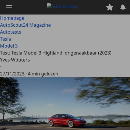
Ga
naar
hoofdinhoud
Homepage
AutoScout24 Magazine
Autotests
Tesla
Model 3
Test: Tesla Model 3 Highland, ongenaakbaar (2023)
Yves Wouters
·
27/11/2023
·
4 min gelezen