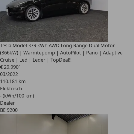
Tesla Model 3
79 kWh AWD Long Range Dual Motor
(366kW) | Warmtepomp | AutoPilot | Pano | Adaptive
Cruise | Led | Leder | TopDeal!!
€ 29.990
1
03/2022
110.181 km
Elektrisch
- (kWh/100 km)
Dealer
BE 9200