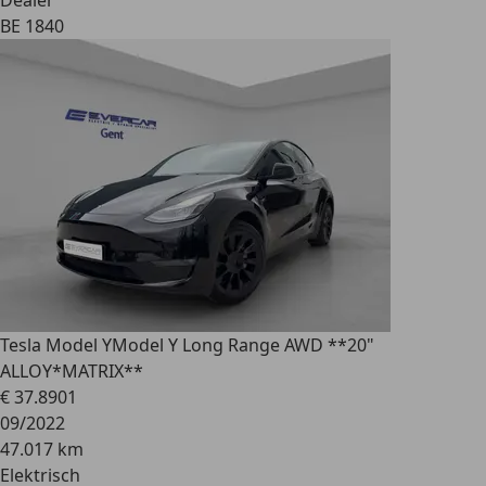
Dealer
BE 1840
Tesla Model Y
Model Y Long Range AWD **20"
ALLOY*MATRIX**
€ 37.890
1
09/2022
47.017 km
Elektrisch