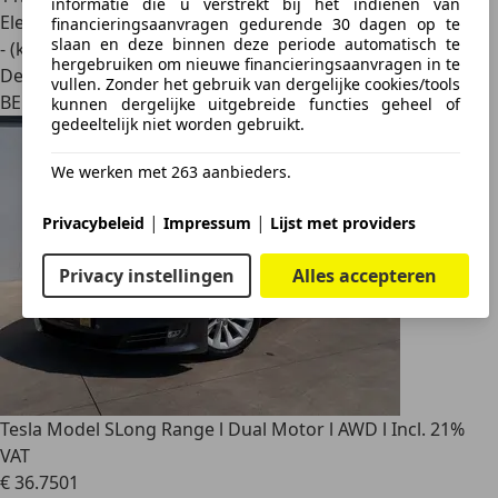
informatie die u verstrekt bij het indienen van
Elektrisch
financieringsaanvragen gedurende 30 dagen op te
slaan en deze binnen deze periode automatisch te
- (kWh/100 km)
hergebruiken om nieuwe financieringsaanvragen in te
Dealer
vullen. Zonder het gebruik van dergelijke cookies/tools
BE 1840
kunnen dergelijke uitgebreide functies geheel of
gedeeltelijk niet worden gebruikt.
We werken met 263 aanbieders.
|
|
Privacybeleid
Impressum
Lijst met providers
Privacy instellingen
Alles accepteren
Tesla Model S
Long Range l Dual Motor l AWD l Incl. 21%
VAT
€ 36.750
1