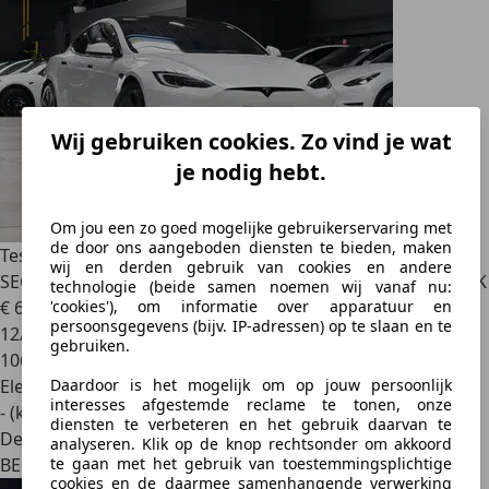
Wij gebruiken cookies. Zo vind je wat
je nodig hebt.
Om jou een zo goed mogelijke gebruikerservaring met
de door ons aangeboden diensten te bieden, maken
Tesla Model S
PLAID - 1020 HP - 0 to 100km/h in 2.1
wij en derden gebruik van cookies en andere
SECONDS - PREMIUM PERFORMANCE MODEL - TOW HOOK
technologie (beide samen noemen wij vanaf nu:
€ 64.990
1
'cookies'), om informatie over apparatuur en
persoonsgegevens (bijv. IP-adressen) op te slaan en te
12/2022
gebruiken.
106.077 km
Elektrisch
Daardoor is het mogelijk om op jouw persoonlijk
interesses afgestemde reclame te tonen, onze
- (kWh/100 km)
diensten te verbeteren en het gebruik daarvan te
Dealer
analyseren. Klik op de knop rechtsonder om akkoord
BE 1840
te gaan met het gebruik van toestemmingsplichtige
cookies en de daarmee samenhangende verwerking