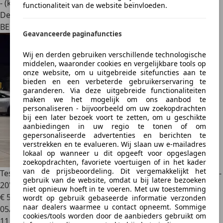
- (kWh/100 km)
functionaliteit van de website beïnvloeden.
Dealer
BE 1840
Geavanceerde paginafuncties
Wij en derden gebruiken verschillende technologische
middelen, waaronder cookies en vergelijkbare tools op
onze website, om u uitgebreide sitefuncties aan te
bieden en een verbeterde gebruikerservaring te
garanderen. Via deze uitgebreide functionaliteiten
maken we het mogelijk om ons aanbod te
personaliseren - bijvoorbeeld om uw zoekopdrachten
bij een later bezoek voort te zetten, om u geschikte
aanbiedingen in uw regio te tonen of om
gepersonaliseerde advertenties en berichten te
verstrekken en te evalueren. Wij slaan uw e-mailadres
lokaal op wanneer u dit opgeeft voor opgeslagen
zoekopdrachten, favoriete voertuigen of in het kader
van de prijsbeoordeling. Dit vergemakkelijkt het
Tesla Model 3
HIGHLAND - PERFORMANCE - LOW MILEAGE -
gebruik van de website, omdat u bij latere bezoeken
20" WARP WHEELS - AUTOPILOT
niet opnieuw hoeft in te voeren. Met uw toestemming
€ 54.990
wordt op gebruik gebaseerde informatie verzonden
naar dealers waarmee u contact opneemt. Sommige
05/2025
cookies/tools worden door de aanbieders gebruikt om
11.738 km