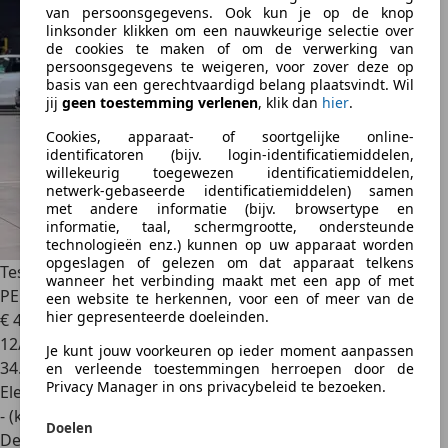
van persoonsgegevens. Ook kun je op de knop
linksonder klikken om een nauwkeurige selectie over
de cookies te maken of om de verwerking van
persoonsgegevens te weigeren, voor zover deze op
basis van een gerechtvaardigd belang plaatsvindt. Wil
jij
geen toestemming verlenen
, klik dan
hier
.
Cookies, apparaat- of soortgelijke online-
identificatoren (bijv. login-identificatiemiddelen,
willekeurig toegewezen identificatiemiddelen,
netwerk-gebaseerde identificatiemiddelen) samen
met andere informatie (bijv. browsertype en
informatie, taal, schermgrootte, ondersteunde
technologieën enz.) kunnen op uw apparaat worden
opgeslagen of gelezen om dat apparaat telkens
Tesla Model 3
HARDWARE 4 - HIGHLAND PREMIUM -
wanneer het verbinding maakt met een app of met
PERFORMANCE - 20" WARP WHEELS
een website te herkennen, voor een of meer van de
hier gepresenteerde doeleinden.
€ 49.990
1
12/2024
Je kunt jouw voorkeuren op ieder moment aanpassen
34.720 km
en verleende toestemmingen herroepen door de
Privacy Manager in ons privacybeleid te bezoeken.
Elektrisch
- (kWh/100 km)
Doelen
Dealer