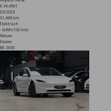
Keyless Verw.
€ 34.490
1
03/2023
51.468 km
Elektrisch
- (kWh/100 km)
Nieuw
Dealer
BE 2630