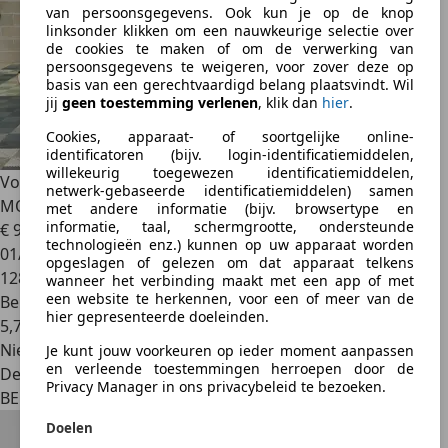
van persoonsgegevens. Ook kun je op de knop
linksonder klikken om een nauwkeurige selectie over
de cookies te maken of om de verwerking van
persoonsgegevens te weigeren, voor zover deze op
basis van een gerechtvaardigd belang plaatsvindt. Wil
jij
geen toestemming verlenen
, klik dan
hier
.
Cookies, apparaat- of soortgelijke online-
identificatoren (bijv. login-identificatiemiddelen,
willekeurig toegewezen identificatiemiddelen,
Volkswagen Tiguan
🟢1.4 ESSENCE 160CV - GARANTIE 12
netwerk-gebaseerde identificatiemiddelen) samen
MOIS
met andere informatie (bijv. browsertype en
informatie, taal, schermgrootte, ondersteunde
€ 9.450
technologieën enz.) kunnen op uw apparaat worden
01/2014
opgeslagen of gelezen om dat apparaat telkens
128.050 km
wanneer het verbinding maakt met een app of met
een website te herkennen, voor een of meer van de
Benzine
hier gepresenteerde doeleinden.
5,7 l/100 km (comb.)
Nieuw
Je kunt jouw voorkeuren op ieder moment aanpassen
en verleende toestemmingen herroepen door de
Dealer
Privacy Manager in ons privacybeleid te bezoeken.
BE 6150
Doelen