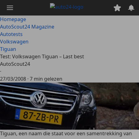
Ga
naar
hoofdinhoud
Homepage
AutoScout24 Magazine
Autotests
Volkswagen
Tiguan
Test: Volkswagen Tiguan – Last best
AutoScout24
·
27/03/2008
·
7 min gelezen
Tiguan, een naam die staat voor een samentrekking van