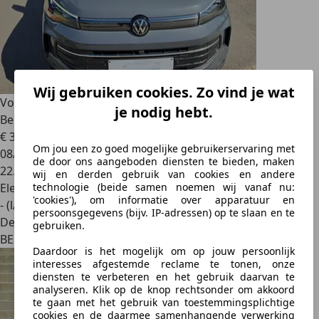
Wij gebruiken cookies. Zo vind je wat
Volkswagen Tiguan
Life GOAL 1,5 l/96 kW Mild Hybride +
je nodig hebt.
Benzine
€ 31.950
1
Om jou een zo goed mogelijke gebruikerservaring met
08/2025
de door ons aangeboden diensten te bieden, maken
22.920 km
wij en derden gebruik van cookies en andere
Elektrisch/Benzine
technologie (beide samen noemen wij vanaf nu:
'cookies'), om informatie over apparatuur en
- (l/100 km)
persoonsgegevens (bijv. IP-adressen) op te slaan en te
Dealer
gebruiken.
BE 8700
Daardoor is het mogelijk om op jouw persoonlijk
interesses afgestemde reclame te tonen, onze
diensten te verbeteren en het gebruik daarvan te
analyseren. Klik op de knop rechtsonder om akkoord
te gaan met het gebruik van toestemmingsplichtige
cookies en de daarmee samenhangende verwerking