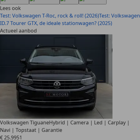
Lees ook
Test: Volkswagen T-Roc, rock & roll! (2026)
Test: Volkswagen
ID.7 Tourer GTX, de ideale stationwagen? (2025)
Actueel aanbod
Volkswagen Tiguan
eHybrid | Camera | Led | Carplay |
Navi | Topstaat | Garantie
€ 25.995
1