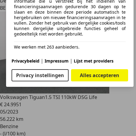
Dealer
informatie die u verstrekt bij het indienen van
financieringsaanvragen gedurende 30 dagen op te
BE 4000
slaan en deze binnen deze periode automatisch te
hergebruiken om nieuwe financieringsaanvragen in te
vullen. Zonder het gebruik van dergelijke cookies/tools
kunnen dergelijke uitgebreide functies geheel of
gedeeltelijk niet worden gebruikt.
We werken met 263 aanbieders.
|
|
Privacybeleid
Impressum
Lijst met providers
Privacy instellingen
Alles accepteren
Volkswagen Tiguan
1.5 TSI 110kW DSG Life
€ 24.995
1
05/2023
56.222 km
Benzine
- (l/100 km)