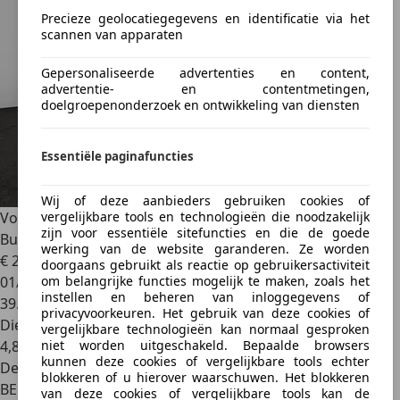
Precieze geolocatiegegevens en identificatie via het
scannen van apparaten
Gepersonaliseerde advertenties en content,
advertentie- en contentmetingen,
doelgroepenonderzoek en ontwikkeling van diensten
Essentiële paginafuncties
Wij of deze aanbieders gebruiken cookies of
Volkswagen Tiguan
Tiguan 2.0 TDi SCR 4Motion Life
vergelijkbare tools en technologieën die noodzakelijk
zijn voor essentiële sitefuncties en die de goede
Business DSG
werking van de website garanderen. Ze worden
€ 27.950
doorgaans gebruikt als reactie op gebruikersactiviteit
01/2022
om belangrijke functies mogelijk te maken, zoals het
instellen en beheren van inloggegevens of
39.352 km
privacyvoorkeuren. Het gebruik van deze cookies of
Diesel
vergelijkbare technologieën kan normaal gesproken
4,8 l/100 km (comb.)
niet worden uitgeschakeld. Bepaalde browsers
kunnen deze cookies of vergelijkbare tools echter
Dealer
blokkeren of u hierover waarschuwen. Het blokkeren
BE 5070
van deze cookies of vergelijkbare tools kan de