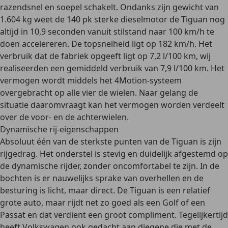
razendsnel en soepel schakelt. Ondanks zijn gewicht van
1.604 kg weet de 140 pk sterke dieselmotor de Tiguan nog
altijd in 10,9 seconden vanuit stilstand naar 100 km/h te
doen accelereren. De topsnelheid ligt op 182 km/h. Het
verbruik dat de fabriek opgeeft ligt op 7,2 l/100 km, wij
realiseerden een gemiddeld verbruik van 7,9 l/100 km. Het
vermogen wordt middels het 4Motion-systeem
overgebracht op alle vier de wielen. Naar gelang de
situatie daaromvraagt kan het vermogen worden verdeelt
over de voor- en de achterwielen.
Dynamische rij-eigenschappen
Absoluut één van de sterkste punten van de Tiguan is zijn
rijgedrag. Het onderstel is stevig en duidelijk afgestemd op
de dynamische rijder, zonder oncomfortabel te zijn. In de
bochten is er nauwelijks sprake van overhellen en de
besturing is licht, maar direct. De Tiguan is een relatief
grote auto, maar rijdt net zo goed als een Golf of een
Passat en dat verdient een groot compliment. Tegelijkertijd
heeft Volkswagen ook gedacht aan diegene die met de