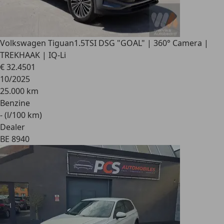
Volkswagen Tiguan
1.5TSI DSG "GOAL" | 360° Camera |
TREKHAAK | IQ-Li
€ 32.450
1
10/2025
25.000 km
Benzine
- (l/100 km)
Dealer
BE 8940