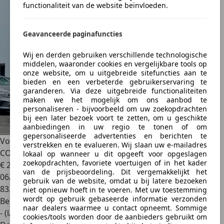
functionaliteit van de website beïnvloeden.
Geavanceerde paginafuncties
Wij en derden gebruiken verschillende technologische
middelen, waaronder cookies en vergelijkbare tools op
onze website, om u uitgebreide sitefuncties aan te
bieden en een verbeterde gebruikerservaring te
garanderen. Via deze uitgebreide functionaliteiten
maken we het mogelijk om ons aanbod te
personaliseren - bijvoorbeeld om uw zoekopdrachten
bij een later bezoek voort te zetten, om u geschikte
aanbiedingen in uw regio te tonen of om
gepersonaliseerde advertenties en berichten te
Volkswagen Tiguan
1.5 TSI R-LINE DSG PHARES LED GPS
verstrekken en te evalueren. Wij slaan uw e-mailadres
COCKPIT CARPLAY CAPTEURS CUIR
lokaal op wanneer u dit opgeeft voor opgeslagen
zoekopdrachten, favoriete voertuigen of in het kader
€ 28.990
1
van de prijsbeoordeling. Dit vergemakkelijkt het
06/2022
gebruik van de website, omdat u bij latere bezoeken
83.166 km
niet opnieuw hoeft in te voeren. Met uw toestemming
wordt op gebruik gebaseerde informatie verzonden
Benzine
naar dealers waarmee u contact opneemt. Sommige
- (l/100 km)
cookies/tools worden door de aanbieders gebruikt om