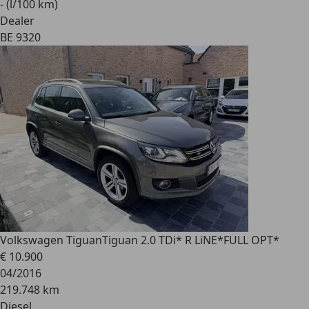
- (l/100 km)
Dealer
BE 9320
Volkswagen Tiguan
Tiguan 2.0 TDi* R LiNE*FULL OPT*
€ 10.900
04/2016
219.748 km
Diesel