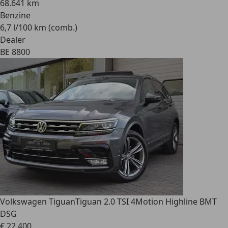
68.641 km
Benzine
6,7 l/100 km (comb.)
Dealer
BE 8800
Volkswagen Tiguan
Tiguan 2.0 TSI 4Motion Highline BMT
DSG
€ 22.400