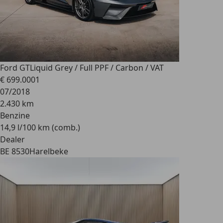
Ford GT
Liquid Grey / Full PPF / Carbon / VAT
€ 699.000
1
07/2018
2.430 km
Benzine
14,9 l/100 km (comb.)
Dealer
BE 8530
Harelbeke