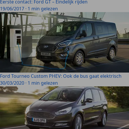
Eerste contact: Ford GT – Eindelijk rijden
19/06/2017
·
1 min gelezen
Ford Tourneo Custom PHEV: Ook de bus gaat elektrisch
30/03/2020
·
1 min gelezen