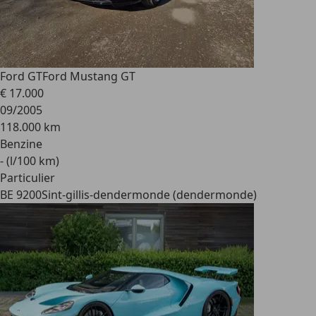
Ford GT
Ford Mustang GT
€ 17.000
09/2005
118.000 km
Benzine
- (l/100 km)
Particulier
BE 9200
Sint-gillis-dendermonde (dendermonde)