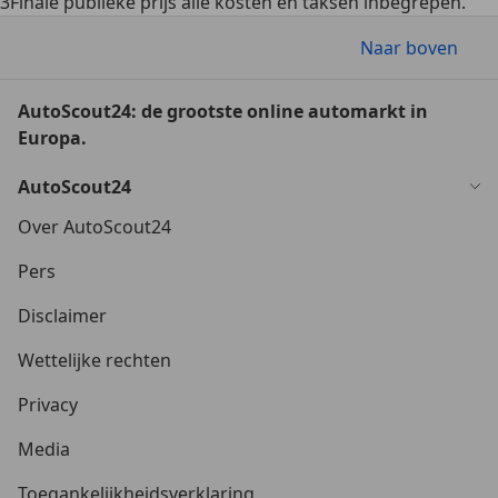
3
Finale publieke prijs alle kosten en taksen inbegrepen.
Naar boven
AutoScout24: de grootste online automarkt in
Europa.
AutoScout24
Over AutoScout24
Pers
Disclaimer
Wettelijke rechten
Privacy
Media
Toegankelijkheidsverklaring