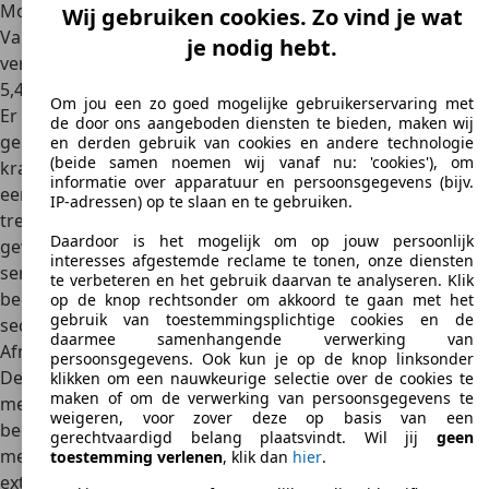
Motorisatie
Wij gebruiken cookies. Zo vind je wat
Van de ‘opper-Ford’ mag je ook behoorlijk wat
power
je nodig hebt.
verwachten. De tweede generatie GT had bijvoorbeeld een
5,4-liter V8 met supercharger, goed voor 410 kW (550 pk).
Om jou een zo goed mogelijke gebruikerservaring met
Er zijn overigens 4.038 exemplaren van deze generatie
de door ons aangeboden diensten te bieden, maken wij
geproduceerd. De derde generatie Ford GT is aanzienlijk
en derden gebruik van cookies en andere technologie
(beide samen noemen wij vanaf nu: 'cookies'), om
krachtiger. Uit een 3,5-liter EcoBoost V6-motor weet Ford
informatie over apparatuur en persoonsgegevens (bijv.
een vermogen van 492 kW (669 pk) en liefst 750 Nm aan
IP-adressen) op te slaan en te gebruiken.
trekkracht te peuteren. Combineer dat vermogen met een
Daardoor is het mogelijk om op jouw persoonlijk
gewicht van slechts 1.385 kilogram en de prestaties zijn
interesses afgestemde reclame te tonen, onze diensten
sensationeel
. De topsnelheid van deze generatie Ford GT
te verbeteren en het gebruik daarvan te analyseren. Klik
bedraagt 348 km/u en de 0-100-tijd komt uit op slechts drie
op de knop rechtsonder om akkoord te gaan met het
gebruik van toestemmingsplichtige cookies en de
seconden. Bizar snel dus.
daarmee samenhangende verwerking van
Afmetingen
persoonsgegevens. Ook kun je op de knop linksonder
De derde generatie Ford GT heeft een lengte van 4,76
klikken om een nauwkeurige selectie over de cookies te
maken of om de verwerking van persoonsgegevens te
meter. De breedte komt uit op 2,00 meter en de hoogte
weigeren, voor zover deze op basis van een
bedraagt 1,11 meter. De wielbasis van de Ford GT is 2,71
gerechtvaardigd belang plaatsvindt. Wil jij
geen
meter lang. De bagageruimte is met slechts 11 liter
toestemming verlenen
, klik dan
hier
.
extreem klein. Je kunt in principe alleen wat spullen op de