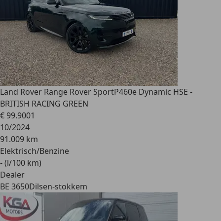
Land Rover Range Rover Sport
P460e Dynamic HSE -
BRITISH RACING GREEN
€ 99.900
1
10/2024
91.009 km
Elektrisch/Benzine
- (l/100 km)
Dealer
BE 3650
Dilsen-stokkem