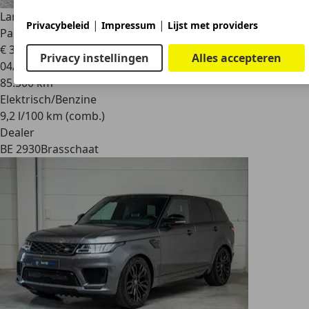
Land Rover Range Rover Sport
P400e HSE Dynamic Stealth -
|
|
Privacybeleid
Impressum
Lijst met providers
Panodak- ACC-HUD- Merid
€ 38.950
Privacy instellingen
Alles accepteren
04/2021
85.500 km
Elektrisch/Benzine
9,2 l/100 km (comb.)
Dealer
BE 2930
Brasschaat