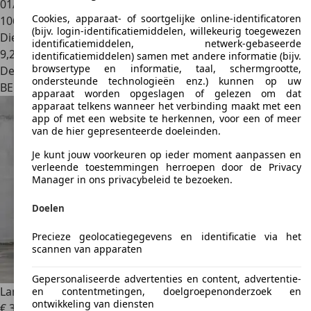
01/2011
Cookies, apparaat- of soortgelijke online-identificatoren
106.235 km
(bijv. login-identificatiemiddelen, willekeurig toegewezen
Diesel
identificatiemiddelen, netwerk-gebaseerde
9,2 l/100 km (comb.)
identificatiemiddelen) samen met andere informatie (bijv.
browsertype en informatie, taal, schermgrootte,
Dealer
ondersteunde technologieën enz.) kunnen op uw
BE 3950
Bocholt
apparaat worden opgeslagen of gelezen om dat
apparaat telkens wanneer het verbinding maakt met een
app of met een website te herkennen, voor een of meer
van de hier gepresenteerde doeleinden.
Je kunt jouw voorkeuren op ieder moment aanpassen en
verleende toestemmingen herroepen door de Privacy
Manager in ons privacybeleid te bezoeken.
Doelen
Precieze geolocatiegegevens en identificatie via het
scannen van apparaten
Gepersonaliseerde advertenties en content, advertentie-
Land Rover Range Rover Sport
3.0 TDV6 HSE Dynamic Black
en contentmetingen, doelgroepenonderzoek en
ontwikkeling van diensten
€ 36.990