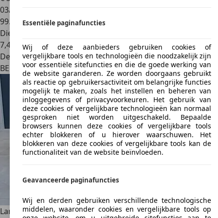
03/2019
99.999 km
Essentiële paginafuncties
Diesel
7,4 l/100 km (comb.)
Wij of deze aanbieders gebruiken cookies of
Dealer
vergelijkbare tools en technologieën die noodzakelijk zijn
voor essentiële sitefuncties en die de goede werking van
BE 8540
Deerlijk
de website garanderen. Ze worden doorgaans gebruikt
als reactie op gebruikersactiviteit om belangrijke functies
mogelijk te maken, zoals het instellen en beheren van
inloggegevens of privacyvoorkeuren. Het gebruik van
deze cookies of vergelijkbare technologieën kan normaal
gesproken niet worden uitgeschakeld. Bepaalde
browsers kunnen deze cookies of vergelijkbare tools
echter blokkeren of u hierover waarschuwen. Het
blokkeren van deze cookies of vergelijkbare tools kan de
functionaliteit van de website beïnvloeden.
Geavanceerde paginafuncties
Wij en derden gebruiken verschillende technologische
middelen, waaronder cookies en vergelijkbare tools op
Land Rover Range Rover Sport
Range Rover Sport 3.0 TDV6
onze website, om u uitgebreide sitefuncties aan te