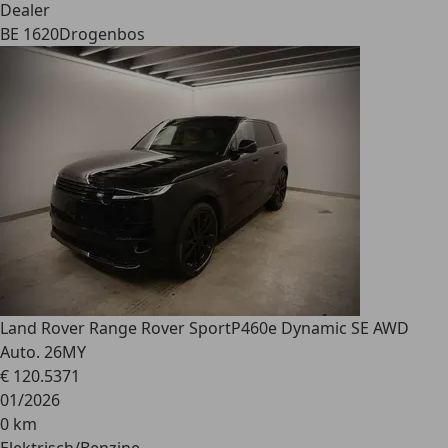
Dealer
BE 1620
Drogenbos
Land Rover Range Rover Sport
P460e Dynamic SE AWD
Auto. 26MY
€ 120.537
1
01/2026
0 km