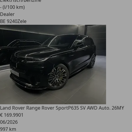
Elektrisch/Benzine
- (l/100 km)
Dealer
BE 9240
Zele
Land Rover Range Rover Sport
P635 SV AWD Auto. 26MY
€ 169.990
1
06/2026
997 km