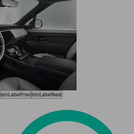
btnLabelPrev
btnLabelNext