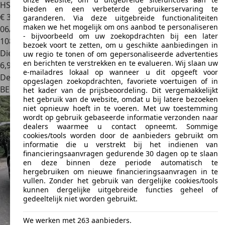
HSE Dynamic (EU6b)
bieden en een verbeterde gebruikerservaring te
€ 36.950
garanderen. Via deze uitgebreide functionaliteiten
maken we het mogelijk om ons aanbod te personaliseren
06/2018
- bijvoorbeeld om uw zoekopdrachten bij een later
108.950 km
bezoek voort te zetten, om u geschikte aanbiedingen in
Diesel
uw regio te tonen of om gepersonaliseerde advertenties
en berichten te verstrekken en te evalueren. Wij slaan uw
6,9 l/100 km (comb.)
e-mailadres lokaal op wanneer u dit opgeeft voor
Dealer
opgeslagen zoekopdrachten, favoriete voertuigen of in
BE 8520
Kuurne
het kader van de prijsbeoordeling. Dit vergemakkelijkt
het gebruik van de website, omdat u bij latere bezoeken
niet opnieuw hoeft in te voeren. Met uw toestemming
wordt op gebruik gebaseerde informatie verzonden naar
dealers waarmee u contact opneemt. Sommige
cookies/tools worden door de aanbieders gebruikt om
informatie die u verstrekt bij het indienen van
financieringsaanvragen gedurende 30 dagen op te slaan
en deze binnen deze periode automatisch te
hergebruiken om nieuwe financieringsaanvragen in te
vullen. Zonder het gebruik van dergelijke cookies/tools
kunnen dergelijke uitgebreide functies geheel of
gedeeltelijk niet worden gebruikt.
We werken met 263 aanbieders.