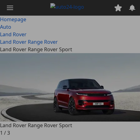
Ga
naar
hoofdinhoud
Homepage
Auto
Land Rover
Land Rover Range Rover
Land Rover Range Rover Sport
Land Rover Range Rover Sport
1
/
3