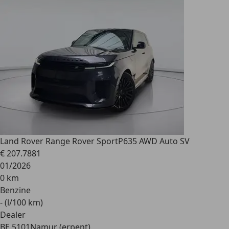
Land Rover Range Rover Sport
P635 AWD Auto SV
€ 207.788
1
01/2026
0 km
Benzine
- (l/100 km)
Dealer
BE 5101
Namur (erpent)