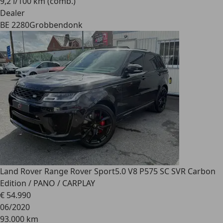
9,2 l/100 km (comb.)
Dealer
BE 2280
Grobbendonk
Land Rover Range Rover Sport
5.0 V8 P575 SC SVR Carbon
Edition / PANO / CARPLAY
€ 54.990
06/2020
93.000 km