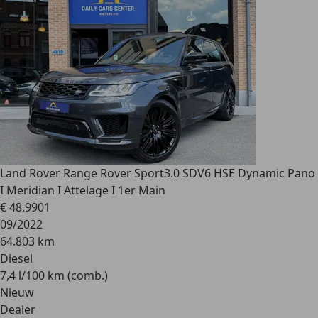
Land Rover Range Rover Sport
3.0 SDV6 HSE Dynamic Pano
I Meridian I Attelage I 1er Main
€ 48.990
1
09/2022
64.803 km
Diesel
7,4 l/100 km (comb.)
Nieuw
Dealer