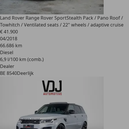
Land Rover Range Rover Sport
Stealth Pack / Pano Roof /
Towhitch / Ventilated seats / 22" wheels / adaptive cruise
€ 41.900
04/2018
66.686 km
Diesel
6,9 l/100 km (comb.)
Dealer
BE 8540
Deerlijk