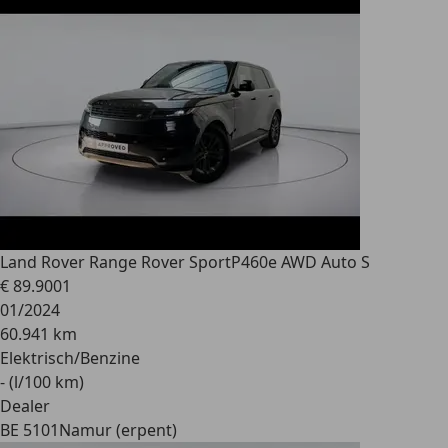
Land Rover Range Rover Sport
P460e AWD Auto S
€ 89.900
1
01/2024
60.941 km
Elektrisch/Benzine
- (l/100 km)
Dealer
BE 5101
Namur (erpent)