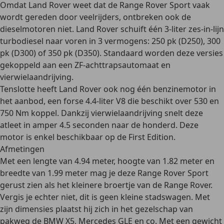
Omdat Land Rover weet dat de Range Rover Sport vaak
wordt gereden door veelrijders, ontbreken ook de
dieselmotoren
niet. Land Rover schuift één 3-liter zes-in-lijn
turbodiesel naar voren in 3 vermogens: 250 pk (D250), 300
pk (D300) of 350 pk (D350). Standaard worden deze versies
gekoppeld aan een ZF-achttrapsautomaat en
vierwielaandrijving.
Tenslotte heeft Land Rover ook nog één
benzinemotor
in
het aanbod, een forse 4.4-liter V8 die beschikt over 530 en
750 Nm koppel. Dankzij vierwielaandrijving snelt deze
atleet in amper 4.5 seconden naar de honderd. Deze
motor is enkel beschikbaar op de First Edition.
Afmetingen
Met een lengte van 4.94 meter, hoogte van 1.82 meter en
breedte van 1.99 meter mag je deze Range Rover Sport
gerust zien als het
kleinere broertje van de Range Rover
.
Vergis je echter niet, dit is geen kleine stadswagen. Met
zijn dimensies plaatst hij zich in het gezelschap van
pakweg de BMW X5, Mercedes GLE en co. Met een gewicht