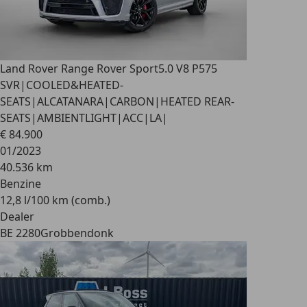
Land Rover Range Rover Sport
5.0 V8 P575
SVR|COOLED&HEATED-
SEATS|ALCATANARA|CARBON|HEATED REAR-
SEATS|AMBIENTLIGHT|ACC|LA|
€ 84.900
01/2023
40.536 km
Benzine
12,8 l/100 km (comb.)
Dealer
BE 2280
Grobbendonk