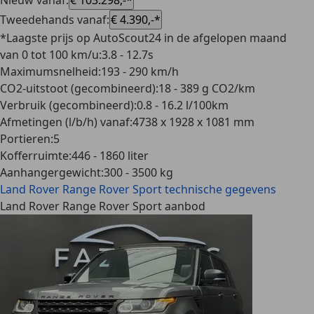
Nieuw vanaf
:
€ 103.298,-*
Tweedehands vanaf
:
€ 4.390,-*
*Laagste prijs op AutoScout24 in de afgelopen maand
van 0 tot 100 km/u
:
3.8 - 12.7s
Maximumsnelheid
:
193 - 290 km/h
CO2-uitstoot (gecombineerd)
:
18 - 389 g CO2/km
Verbruik (gecombineerd)
:
0.8 - 16.2 l/100km
Afmetingen (l/b/h) vanaf
:
4738 x 1928 x 1081 mm
Portieren
:
5
Kofferruimte
:
446 - 1860 liter
Aanhangergewicht
:
300 - 3500 kg
Land Rover Range Rover Sport
technische gegevens
Land Rover Range Rover Sport aanbod