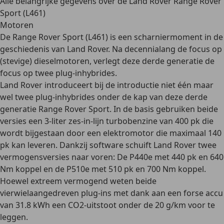
Alle belangrijke gegevens over de Land Rover Range Rover
Sport (L461)
Motoren
De Range Rover Sport (L461) is een scharniermoment in de
geschiedenis van Land Rover. Na decennialang de focus op
(stevige) dieselmotoren, verlegt deze derde generatie de
focus op twee plug-inhybrides.
Land Rover introduceert bij de introductie niet één maar
wel twee
plug-inhybrides
onder de kap van deze derde
generatie Range Rover Sport. In de basis gebruiken beide
versies een 3-liter zes-in-lijn turbobenzine van 400 pk die
wordt bijgestaan door een elektromotor die maximaal 140
pk kan leveren. Dankzij software schuift Land Rover twee
vermogensversies naar voren: De P440e met 440 pk en 640
Nm koppel en de P510e met 510 pk en 700 Nm koppel.
Hoewel extreem vermogend weten beide
vierwielaangedreven plug-ins met dank aan een forse accu
van 31.8 kWh een CO2-uitstoot onder de 20 g/km voor te
leggen.