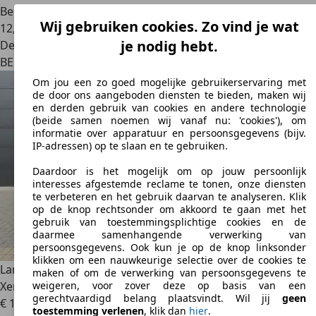
Benzine
Wij gebruiken cookies. Zo vind je wat
12,8 l/100 km (comb.)
je nodig hebt.
Dealer
BE 7090
Braine-le-comte
Om jou een zo goed mogelijke gebruikerservaring met
de door ons aangeboden diensten te bieden, maken wij
en derden gebruik van cookies en andere technologie
(beide samen noemen wij vanaf nu: 'cookies'), om
informatie over apparatuur en persoonsgegevens (bijv.
IP-adressen) op te slaan en te gebruiken.
Daardoor is het mogelijk om op jouw persoonlijk
interesses afgestemde reclame te tonen, onze diensten
te verbeteren en het gebruik daarvan te analyseren. Klik
op de knop rechtsonder om akkoord te gaan met het
gebruik van toestemmingsplichtige cookies en de
daarmee samenhangende verwerking van
persoonsgegevens. Ook kun je op de knop linksonder
klikken om een nauwkeurige selectie over de cookies te
Land Rover Range Rover Sport
3.0 TdV6 / Leder / Navi /
maken of om de verwerking van persoonsgegevens te
Xenon / Schuifdak / Soundsystem / Slechts 106.235 KM!
weigeren, voor zover deze op basis van een
gerechtvaardigd belang plaatsvindt. Wil jij
geen
€ 18.990
toestemming verlenen
, klik dan
hier
.