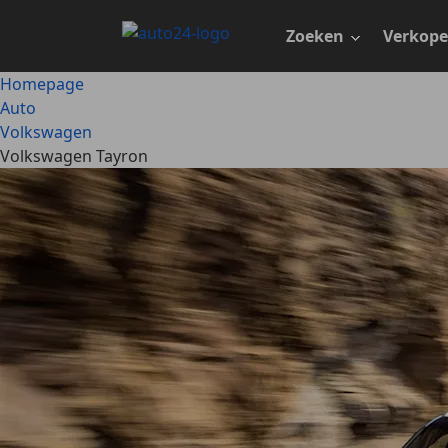
Ga
naar
Zoeken
Verkop
hoofdinhoud
Homepage
Auto
Volkswagen
Volkswagen Tayron