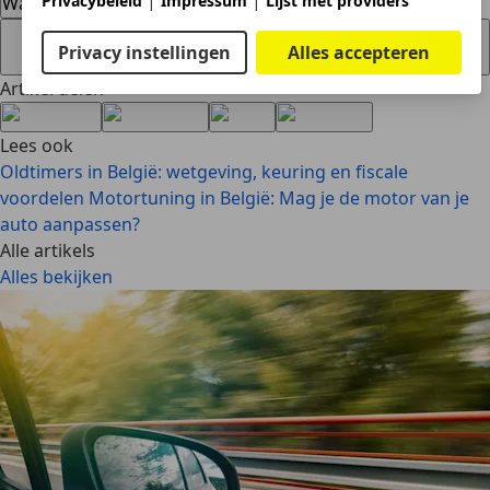
|
|
Privacybeleid
Impressum
Lijst met providers
Wat is het verschil in verbruik tussen diesel en benzine?
Hoe beïnvloedt een automaat mijn brandstofverbruik
Privacy instellingen
Alles accepteren
vergeleken met een handbak?
Artikel delen
Lees ook
Oldtimers in België: wetgeving, keuring en fiscale
voordelen
Motortuning in België: Mag je de motor van je
auto aanpassen?
Alle artikels
Alles bekijken