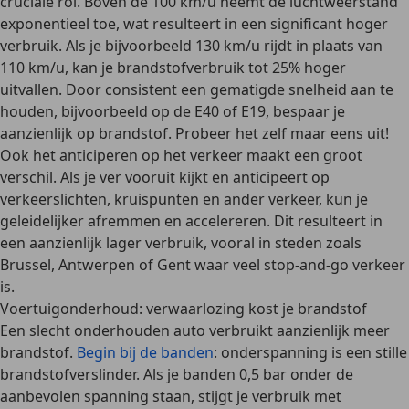
cruciale rol. Boven de 100 km/u neemt de luchtweerstand
exponentieel toe, wat resulteert in een significant hoger
verbruik. Als je bijvoorbeeld 130 km/u rijdt in plaats van
110 km/u, kan je
brandstofverbruik tot 25% hoger
uitvallen
. Door consistent een gematigde snelheid aan te
houden, bijvoorbeeld op de E40 of E19, bespaar je
aanzienlijk op brandstof. Probeer het zelf maar eens uit!
Ook het
anticiperen
op het verkeer maakt een groot
verschil. Als je ver vooruit kijkt en anticipeert op
verkeerslichten, kruispunten en ander verkeer, kun je
geleidelijker afremmen en accelereren. Dit resulteert in
een aanzienlijk lager verbruik, vooral in steden zoals
Brussel, Antwerpen of Gent waar veel stop-and-go verkeer
is.
Voertuigonderhoud: verwaarlozing kost je brandstof
Een
slecht onderhouden auto verbruikt aanzienlijk meer
brandstof
.
Begin bij de banden
: onderspanning is een stille
brandstofverslinder. Als je banden 0,5 bar onder de
aanbevolen spanning staan, stijgt je verbruik met