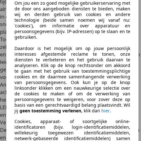
tijdens hete Belgische zomerdagen. Het gebruik van de
Om jou een zo goed mogelijke gebruikerservaring met
de door ons aangeboden diensten te bieden, maken
airco verhoogt je brandstofverbruik met ongeveer 5-10%
wij en derden gebruik van cookies en andere
in de stad en ongeveer 3-4% op de snelweg. Bij lagere
technologie (beide samen noemen wij vanaf nu:
snelheden is het vaak zuiniger om de ramen te openen in
'cookies'), om informatie over apparatuur en
persoonsgegevens (bijv. IP-adressen) op te slaan en te
plaats van de airco te gebruiken.
gebruiken.
Toch is het belangrijk om je airco regelmatig te gebruiken,
zelfs in de winter. Dit houdt het systeem in goede conditie
Daardoor is het mogelijk om op jouw persoonlijk
interesses afgestemde reclame te tonen, onze
en voorkomt lekkages die later tot dure reparaties kunnen
diensten te verbeteren en het gebruik daarvan te
leiden. Een goed compromis is om de airco selectief te
analyseren. Klik op de knop rechtsonder om akkoord
gebruiken, bijvoorbeeld alleen wanneer het echt nodig is
te gaan met het gebruik van toestemmingsplichtige
cookies en de daarmee samenhangende verwerking
voor comfort of om de ruiten te “ontwasemen”.
van persoonsgegevens. Ook kun je op de knop
Andere elektrische verbruikers zoals stoelverwarming,
linksonder klikken om een nauwkeurige selectie over
achterruitverwarming en extra verlichting verhogen ook
de cookies te maken of om de verwerking van
persoonsgegevens te weigeren, voor zover deze op
het brandstofverbruik, hoewel in mindere mate. Moderne
basis van een gerechtvaardigd belang plaatsvindt. Wil
LED-verlichting verbruikt gelukkig aanzienlijk minder
jij
geen toestemming verlenen
, klik dan
hier
.
energie dan de oudere halogeenverlichting.
Cookies, apparaat- of soortgelijke online-
Verkeerssituaties en routeplanning
identificatoren (bijv. login-identificatiemiddelen,
De Belgische verkeerssituatie, met zijn drukke stadscentra
willekeurig toegewezen identificatiemiddelen,
en regelmatige files op de Ring rond Brussel, Antwerpen
netwerk-gebaseerde identificatiemiddelen) samen