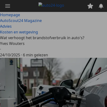
Ga
naar
hoofdinhoud
Homepage
AutoScout24 Magazine
Advies
Kosten en wetgeving
Wat verhoogt het brandstofverbruik in auto's?
Yves Wouters
·
24/10/2025
·
6 min gelezen