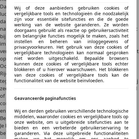
Daarnaast is de lucht dichter, wat resulteert in meer
Wij of deze aanbieders gebruiken cookies of
vergelijkbare tools en technologieën die noodzakelijk
luchtweerstand. Heb je dan ook nog eens winterbanden,
zijn voor essentiële sitefuncties en die de goede
dan stijgt je verbruik verder. Tenslotte gebruiken we
werking van de website garanderen. Ze worden
natuurlijk vaker de verwarming tijdens de winter. Die heeft
doorgaans gebruikt als reactie op gebruikersactiviteit
om belangrijke functies mogelijk te maken, zoals het
bij auto’s met een verbrandingsmotor evenwel minder
instellen en beheren van inloggegevens of
impact op het verbruik dan airco. Simpelweg om de
privacyvoorkeuren. Het gebruik van deze cookies of
verwarming de warmte van de motor gebruikt om de lucht
vergelijkbare technologieën kan normaal gesproken
niet worden uitgeschakeld. Bepaalde browsers
op te warmen.
kunnen deze cookies of vergelijkbare tools echter
Ook regen en sterke wind hebben invloed op je verbruik.
blokkeren of u hierover waarschuwen. Het blokkeren
Rijden op natte wegen verhoogt de rolweerstand,
terwijl
van deze cookies of vergelijkbare tools kan de
functionaliteit van de website beïnvloeden.
tegenwind de luchtweerstand significant kan verhogen. Bij
zeer slechte weersomstandigheden, zoals hevige regenval
of sneeuw, kan je verbruik met 15-20% toenemen door de
Geavanceerde paginafuncties
combinatie van lagere snelheden, meer slippende wielen
en verminderde efficiëntie.
Wij en derden gebruiken verschillende technologische
middelen, waaronder cookies en vergelijkbare tools op
Besluit
onze website, om u uitgebreide sitefuncties aan te
Je brandstofverbruik wordt door talloze factoren
bieden en een verbeterde gebruikerservaring te
beïnvloed, maar het goede nieuws is dat je over veel van
garanderen. Via deze uitgebreide functionaliteiten
maken we het mogelijk om ons aanbod te