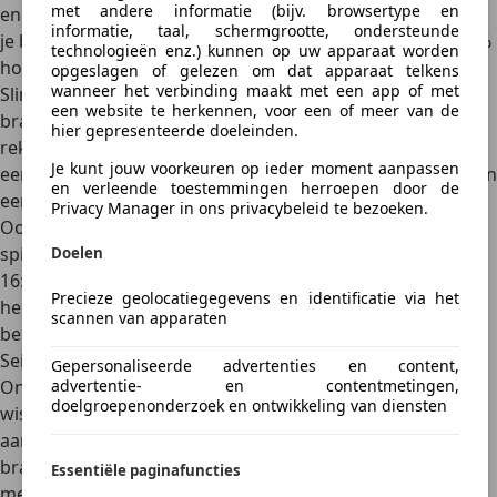
met andere informatie (bijv. browsertype en
en andere grote steden, heeft een aanzienlijke impact op
informatie, taal, schermgrootte, ondersteunde
je brandstofverbruik.
In fileverkeer kan je verbruik tot 50%
technologieën enz.) kunnen op uw apparaat worden
hoger liggen
dan bij een vlotte doorstroming.
opgeslagen of gelezen om dat apparaat telkens
wanneer het verbinding maakt met een app of met
Slim routeplannen kan je helpen files te vermijden en
een website te herkennen, voor een of meer van de
brandstof te besparen. Gebruik navigatie-apps die
hier gepresenteerde doeleinden.
rekening houden met actuele verkeersinformatie. Soms is
Je kunt jouw voorkeuren op ieder moment aanpassen
een iets langere route met constante snelheid zuiniger dan
en verleende toestemmingen herroepen door de
een kortere route met veel stops en files.
Privacy Manager in ons privacybeleid te bezoeken.
Ook het tijdstip waarop je rijdt maakt verschil. Probeer de
spitsuren te vermijden (typisch tussen 7:00-9:00 uur en
Doelen
16:00-19:00 uur op werkdagen). Als je flexibele werktijden
Precieze geolocatiegegevens en identificatie via het
hebt, kun je hiermee niet alleen tijd maar ook brandstof
scannen van apparaten
besparen.
Seizoensinvloed en weersomstandigheden
Gepersonaliseerde advertenties en content,
Ons Belgisch klimaat, met zijn natte winters en
advertentie- en contentmetingen,
doelgroepenonderzoek en ontwikkeling van diensten
wisselvallige zomers, beïnvloedt je brandstofverbruik
aanzienlijk.
In de winter verbruikt je auto 10-15% meer
brandstof door verschillende factoren
. Zo heeft je motor
Essentiële paginafuncties
meer tijd nodig om op bedrijfstemperatuur te komen.