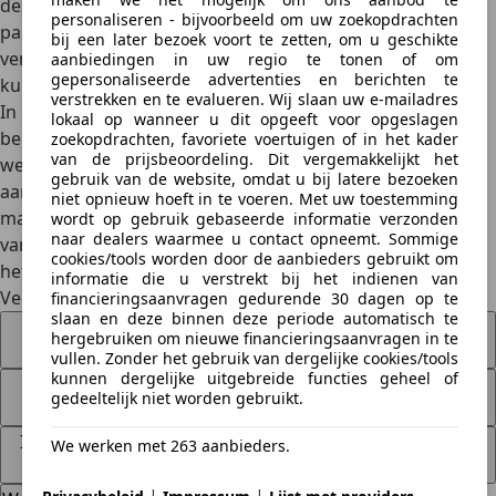
deze factoren zelf controle hebt. Door je rijstijl aan te
personaliseren - bijvoorbeeld om uw zoekopdrachten
passen, je auto goed te onderhouden, onnodige lading te
bij een later bezoek voort te zetten, om u geschikte
vermijden en slim om te gaan met accessoires en routes,
aanbiedingen in uw regio te tonen of om
gepersonaliseerde advertenties en berichten te
kun je je brandstofverbruik aanzienlijk verlagen.
verstrekken en te evalueren. Wij slaan uw e-mailadres
In ons typisch Belgische klimaat en verkeer is het
lokaal op wanneer u dit opgeeft voor opgeslagen
belangrijk om rekening te houden met
zoekopdrachten, favoriete voertuigen of in het kader
van de prijsbeoordeling. Dit vergemakkelijkt het
weersomstandigheden en verkeerssituaties. Met de juiste
gebruik van de website, omdat u bij latere bezoeken
aanpak kun je niet alleen besparen op je brandstofkosten,
niet opnieuw hoeft in te voeren. Met uw toestemming
maar draag je ook bij aan een schoner milieu. Begin
wordt op gebruik gebaseerde informatie verzonden
naar dealers waarmee u contact opneemt. Sommige
vandaag nog met het toepassen van deze tips en je zult
cookies/tools worden door de aanbieders gebruikt om
het verschil merken bij je volgende tankbeurt.
informatie die u verstrekt bij het indienen van
Veelgestelde vragen
financieringsaanvragen gedurende 30 dagen op te
slaan en deze binnen deze periode automatisch te
Helpt het gebruik van premium brandstof om mijn
hergebruiken om nieuwe financieringsaanvragen in te
verbruik te verlagen?
vullen. Zonder het gebruik van dergelijke cookies/tools
kunnen dergelijke uitgebreide functies geheel of
Hoe beïnvloeden start-stopsystemen het
gedeeltelijk niet worden gebruikt.
brandstofverbruik?
Is het zuiniger om mijn motor te laten draaien of uit te
We werken met 263 aanbieders.
zetten bij korte stops?