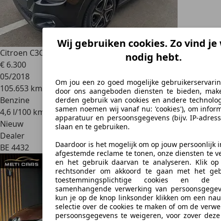
Wij gebruiken cookies. Zo vind je 
Citroen C3
C3 1.2i Essence eur6 Airco
nodig hebt.
€ 6.300
05/2018
Om jou een zo goed mogelijke gebruikerservari
105.653 km
door ons aangeboden diensten te bieden, mak
Benzine
derden gebruik van cookies en andere technolog
samen noemen wij vanaf nu: 'cookies'), om inform
4,6 l/100 km (comb.)
apparatuur en persoonsgegevens (bijv. IP-adress
Nieuw
slaan en te gebruiken.
Dealer
Daardoor is het mogelijk om op jouw persoonlijk 
BE 4432
afgestemde reclame te tonen, onze diensten te v
en het gebruik daarvan te analyseren. Klik o
rechtsonder om akkoord te gaan met het geb
toestemmingsplichtige cookies en de 
samenhangende verwerking van persoonsgegev
kun je op de knop linksonder klikken om een na
selectie over de cookies te maken of om de verwe
persoonsgegevens te weigeren, voor zover deze