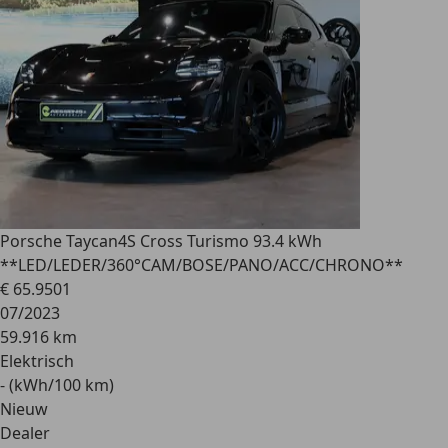
Porsche Taycan
4S Cross Turismo 93.4 kWh
**LED/LEDER/360°CAM/BOSE/PANO/ACC/CHRONO**
€ 65.950
1
07/2023
59.916 km
Elektrisch
- (kWh/100 km)
Nieuw
Dealer