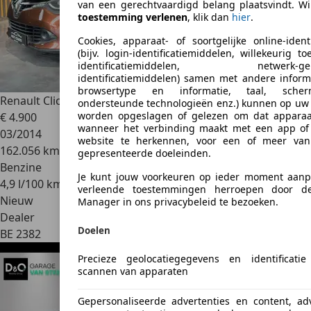
van een gerechtvaardigd belang plaatsvindt. Wil
toestemming verlenen
, klik dan
hier
.
Cookies, apparaat- of soortgelijke online-identi
(bijv. login-identificatiemiddelen, willekeurig 
identificatiemiddelen, netwerk-geb
identificatiemiddelen) samen met andere informat
browsertype en informatie, taal, scherm
Renault Clio
0.9 | Navi | Radio | Cruise | ...
ondersteunde technologieën enz.) kunnen op uw
worden opgeslagen of gelezen om dat apparaa
€ 4.900
wanneer het verbinding maakt met een app of
03/2014
website te herkennen, voor een of meer van
162.056 km
gepresenteerde doeleinden.
Benzine
Je kunt jouw voorkeuren op ieder moment aan
4,9 l/100 km (comb.)
verleende toestemmingen herroepen door de
Nieuw
Manager in ons privacybeleid te bezoeken.
Dealer
Doelen
BE 2382
Precieze geolocatiegegevens en identificati
scannen van apparaten
Gepersonaliseerde advertenties en content, adv