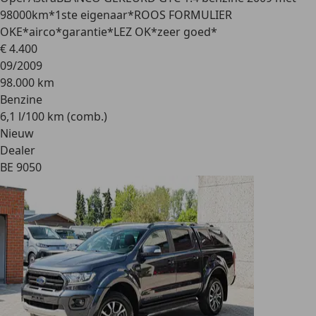
98000km*1ste eigenaar*ROOS FORMULIER
OKE*airco*garantie*LEZ OK*zeer goed*
€ 4.400
09/2009
98.000 km
Benzine
6,1 l/100 km (comb.)
Nieuw
Dealer
BE 9050