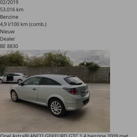
02/2019
53.016 km
Benzine
4,9 l/100 km (comb.)
Nieuw
Dealer
BE 8830
Opel Astra
BLANCO GEKEURD GTC 1.4 benzine 2009 met