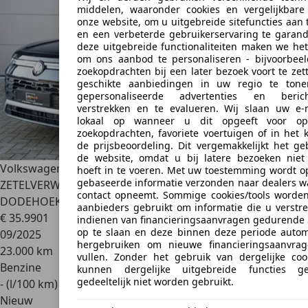
middelen, waaronder cookies en vergelijkbare
onze website, om u uitgebreide sitefuncties aan 
en een verbeterde gebruikerservaring te garand
deze uitgebreide functionaliteiten maken we het
om ons aanbod te personaliseren - bijvoorbe
zoekopdrachten bij een later bezoek voort te zet
geschikte aanbiedingen in uw regio te ton
gepersonaliseerde advertenties en beri
verstrekken en te evalueren. Wij slaan uw e-
lokaal op wanneer u dit opgeeft voor op
zoekopdrachten, favoriete voertuigen of in het 
de prijsbeoordeling. Dit vergemakkelijkt het ge
de website, omdat u bij latere bezoeken nie
Volkswagen Tayron
1.5 eTSI * 7 SEATS / 360° / TREKHAAK /
hoeft in te voeren. Met uw toestemming wordt o
gebaseerde informatie verzonden naar dealers 
ZETELVERWARMING / MATRIX / SFEERVERLICHTING /
contact opneemt. Sommige cookies/tools worde
DODEHOEK *
aanbieders gebruikt om informatie die u verstrek
€ 35.990
1
indienen van financieringsaanvragen gedurende
op te slaan en deze binnen deze periode autom
09/2025
hergebruiken om nieuwe financieringsaanvrag
23.000 km
vullen. Zonder het gebruik van dergelijke cook
Benzine
kunnen dergelijke uitgebreide functies g
gedeeltelijk niet worden gebruikt.
- (l/100 km)
Nieuw