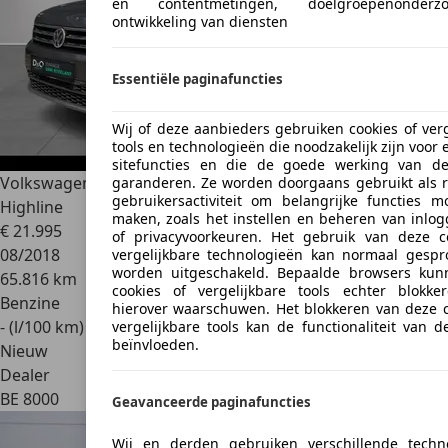
en contentmetingen, doelgroepenonder
ontwikkeling van diensten
Essentiële paginafuncties
Wij of deze aanbieders gebruiken cookies of verg
tools en technologieën die noodzakelijk zijn voor 
sitefuncties en die de goede werking van de
Volkswagen Tiguan Allspace
2.0 TSI 190 pk DSG - 4Motion -
garanderen. Ze worden doorgaans gebruikt als r
gebruikersactiviteit om belangrijke functies mo
Highline
maken, zoals het instellen en beheren van inlo
€ 21.995
of privacyvoorkeuren. Het gebruik van deze c
08/2018
vergelijkbare technologieën kan normaal gespr
worden uitgeschakeld. Bepaalde browsers kun
65.816 km
cookies of vergelijkbare tools echter blokk
Benzine
hierover waarschuwen. Het blokkeren van deze c
- (l/100 km)
vergelijkbare tools kan de functionaliteit van d
beïnvloeden.
Nieuw
Dealer
BE 8000
Geavanceerde paginafuncties
Wij en derden gebruiken verschillende techn