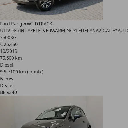
Ford Ranger
WILDTRACK-
UITVOERING*ZETELVERWARMING*LEDER*NAVIGATIE*AUT
3500KG
€ 26.450
10/2019
75.600 km
Diesel
9,5 l/100 km (comb.)
Nieuw
Dealer
BE 9340