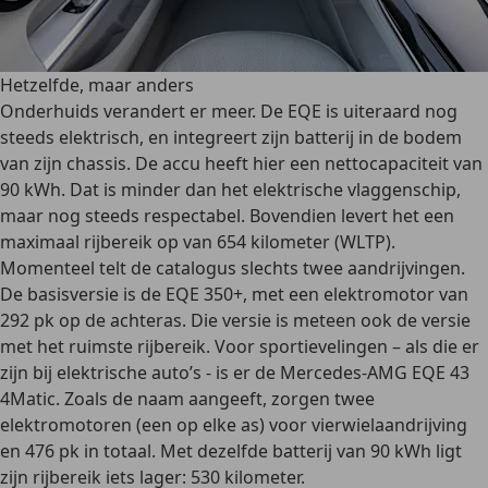
Hetzelfde, maar anders
Onderhuids verandert er meer. De EQE is uiteraard nog
steeds elektrisch, en integreert zijn batterij in de bodem
van zijn chassis. De accu heeft hier een nettocapaciteit van
90 kWh. Dat is minder dan het elektrische vlaggenschip,
maar nog steeds respectabel. Bovendien levert het een
maximaal rijbereik op van 654 kilometer (WLTP).
Momenteel telt de catalogus slechts twee aandrijvingen.
De basisversie is de EQE 350+, met een elektromotor van
292 pk op de achteras. Die versie is meteen ook de versie
met het ruimste rijbereik. Voor sportievelingen – als die er
zijn bij elektrische auto’s - is er de Mercedes-AMG EQE 43
4Matic. Zoals de naam aangeeft, zorgen twee
elektromotoren (een op elke as) voor vierwielaandrijving
en 476 pk in totaal. Met dezelfde batterij van 90 kWh ligt
zijn rijbereik iets lager: 530 kilometer.