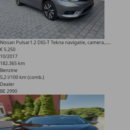
Nissan Pulsar
1.2 DIG-T Tekna navigatie, camera,.....
€ 5.250
10/2017
182.365 km
Benzine
5,2 l/100 km (comb.)
Dealer
BE 2990