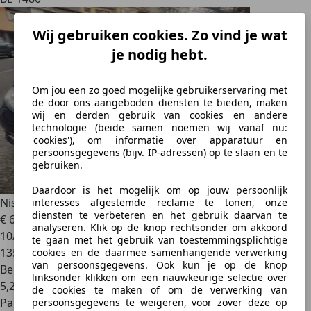
Wij gebruiken cookies. Zo vind je wat
je nodig hebt.
Om jou een zo goed mogelijke gebruikerservaring met
de door ons aangeboden diensten te bieden, maken
wij en derden gebruik van cookies en andere
technologie (beide samen noemen wij vanaf nu:
'cookies'), om informatie over apparatuur en
persoonsgegevens (bijv. IP-adressen) op te slaan en te
gebruiken.
Daardoor is het mogelijk om op jouw persoonlijk
Nissan Pulsar
1.2 DIG-T Tekna
interesses afgestemde reclame te tonen, onze
diensten te verbeteren en het gebruik daarvan te
€ 6.500
analyseren. Klik op de knop rechtsonder om akkoord
10/2015
te gaan met het gebruik van toestemmingsplichtige
135.000 km
cookies en de daarmee samenhangende verwerking
van persoonsgegevens. Ook kun je op de knop
Benzine
linksonder klikken om een nauwkeurige selectie over
5,2 l/100 km (comb.)
de cookies te maken of om de verwerking van
Particulier
persoonsgegevens te weigeren, voor zover deze op