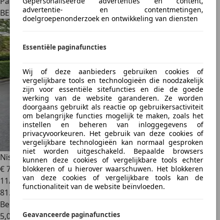
Particulier
Gepersonaliseerde advertenties en content,
advertentie- en contentmetingen,
BE 1210
doelgroepenonderzoek en ontwikkeling van diensten
Essentiële paginafuncties
Wij of deze aanbieders gebruiken cookies of
vergelijkbare tools en technologieën die noodzakelijk
zijn voor essentiële sitefuncties en die de goede
werking van de website garanderen. Ze worden
doorgaans gebruikt als reactie op gebruikersactiviteit
om belangrijke functies mogelijk te maken, zoals het
instellen en beheren van inloggegevens of
privacyvoorkeuren. Het gebruik van deze cookies of
vergelijkbare technologieën kan normaal gesproken
niet worden uitgeschakeld. Bepaalde browsers
Nissan Pulsar
1.2 DIG-T Visia
kunnen deze cookies of vergelijkbare tools echter
€ 7.500
blokkeren of u hierover waarschuwen. Het blokkeren
van deze cookies of vergelijkbare tools kan de
11/2014
functionaliteit van de website beïnvloeden.
81.400 km
Benzine
Geavanceerde paginafuncties
5,0 l/100 km (comb.)