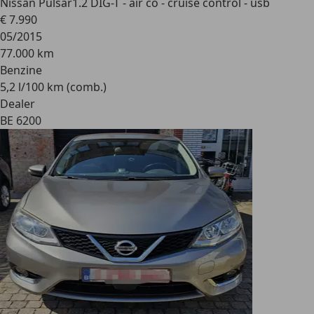
Nissan Pulsar
1.2 DIG-T - air co - cruise control - usb
€ 7.990
05/2015
77.000 km
Benzine
5,2 l/100 km (comb.)
Dealer
BE 6200