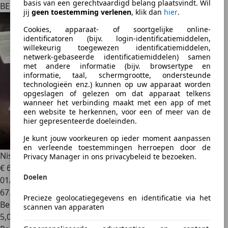
basis van een gerechtvaardigd belang plaatsvindt. Wil
BE 1700
jij
geen toestemming verlenen
, klik dan
hier
.
Cookies, apparaat- of soortgelijke online-
identificatoren (bijv. login-identificatiemiddelen,
willekeurig toegewezen identificatiemiddelen,
netwerk-gebaseerde identificatiemiddelen) samen
met andere informatie (bijv. browsertype en
informatie, taal, schermgrootte, ondersteunde
technologieën enz.) kunnen op uw apparaat worden
opgeslagen of gelezen om dat apparaat telkens
wanneer het verbinding maakt met een app of met
een website te herkennen, voor een of meer van de
hier gepresenteerde doeleinden.
Je kunt jouw voorkeuren op ieder moment aanpassen
en verleende toestemmingen herroepen door de
Nissan Pulsar
1.2 DIG-T Acenta
Privacy Manager in ons privacybeleid te bezoeken.
€ 6.750
Doelen
01/2015
67.304 km
Precieze geolocatiegegevens en identificatie via het
Benzine
scannen van apparaten
5,0 l/100 km (comb.)