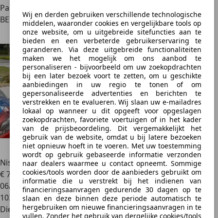
Particulier
Wij en derden gebruiken verschillende technologische
BE 8400
middelen, waaronder cookies en vergelijkbare tools op
onze website, om u uitgebreide sitefuncties aan te
bieden en een verbeterde gebruikerservaring te
garanderen. Via deze uitgebreide functionaliteiten
maken we het mogelijk om ons aanbod te
personaliseren - bijvoorbeeld om uw zoekopdrachten
bij een later bezoek voort te zetten, om u geschikte
aanbiedingen in uw regio te tonen of om
gepersonaliseerde advertenties en berichten te
verstrekken en te evalueren. Wij slaan uw e-mailadres
lokaal op wanneer u dit opgeeft voor opgeslagen
zoekopdrachten, favoriete voertuigen of in het kader
van de prijsbeoordeling. Dit vergemakkelijkt het
gebruik van de website, omdat u bij latere bezoeken
niet opnieuw hoeft in te voeren. Met uw toestemming
wordt op gebruik gebaseerde informatie verzonden
Nissan Pulsar
2017
naar dealers waarmee u contact opneemt. Sommige
cookies/tools worden door de aanbieders gebruikt om
€ 7.800
informatie die u verstrekt bij het indienen van
06/2017
financieringsaanvragen gedurende 30 dagen op te
103.000 km
slaan en deze binnen deze periode automatisch te
hergebruiken om nieuwe financieringsaanvragen in te
Diesel
vullen. Zonder het gebruik van dergelijke cookies/tools