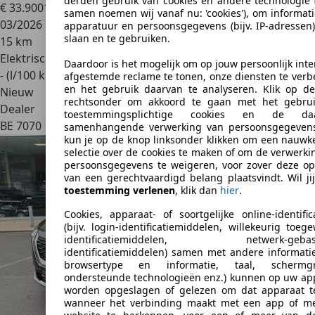
derden gebruik van cookies en andere technologie 
€ 33.900
1
samen noemen wij vanaf nu: 'cookies'), om informati
03/2026
apparatuur en persoonsgegevens (bijv. IP-adressen)
slaan en te gebruiken.
15 km
Elektrisch/Benzine
Daardoor is het mogelijk om op jouw persoonlijk inte
- (l/100 km)
afgestemde reclame te tonen, onze diensten te verb
en het gebruik daarvan te analyseren. Klik op d
Nieuw
rechtsonder om akkoord te gaan met het gebru
Dealer
toestemmingsplichtige cookies en de da
BE 7070
samenhangende verwerking van persoonsgegeven
kun je op de knop linksonder klikken om een nauwk
selectie over de cookies te maken of om de verwerki
persoonsgegevens te weigeren, voor zover deze op
van een gerechtvaardigd belang plaatsvindt. Wil ji
toestemming verlenen
, klik dan
hier
.
Cookies, apparaat- of soortgelijke online-identific
(bijv. login-identificatiemiddelen, willekeurig toeg
identificatiemiddelen, netwerk-gebas
identificatiemiddelen) samen met andere informatie 
browsertype en informatie, taal, schermgro
ondersteunde technologieën enz.) kunnen op uw ap
worden opgeslagen of gelezen om dat apparaat t
wanneer het verbinding maakt met een app of m