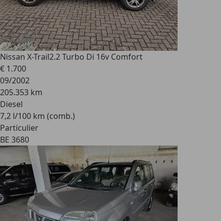
Nissan X-Trail
2.2 Turbo Di 16v Comfort
€ 1.700
09/2002
205.353 km
Diesel
7,2 l/100 km (comb.)
Particulier
BE 3680