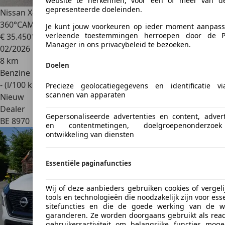
website te herkennen, voor een of meer van d
gepresenteerde doeleinden.
Nissan X-Trail
TEKNA / PANO / ZETELVERWARMING / LEDER /
360°CAM /
Je kunt jouw voorkeuren op ieder moment aanpas
verleende toestemmingen herroepen door de Pr
€ 35.450
1
Manager in ons privacybeleid te bezoeken.
02/2026
8 km
Doelen
Benzine
- (l/100 km)
Precieze geolocatiegegevens en identificatie v
scannen van apparaten
Nieuw
Dealer
Gepersonaliseerde advertenties en content, advert
BE 8970
en contentmetingen, doelgroepenonderzo
ontwikkeling van diensten
Essentiële paginafuncties
Wij of deze aanbieders gebruiken cookies of vergeli
tools en technologieën die noodzakelijk zijn voor ess
sitefuncties en die de goede werking van de w
garanderen. Ze worden doorgaans gebruikt als reac
gebruikersactiviteit om belangrijke functies mogel