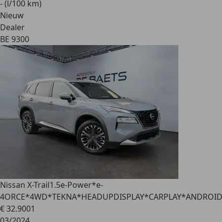
- (l/100 km)
Nieuw
Dealer
BE 9300
Nissan X-Trail
1.5e-Power*e-
4ORCE*4WD*TEKNA*HEADUPDISPLAY*CARPLAY*ANDROI
€ 32.900
1
03/2024