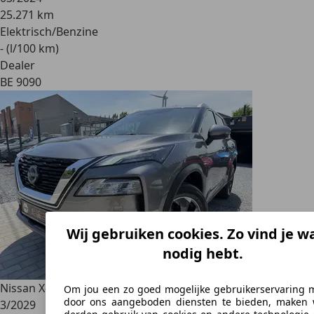
25.271 km
Elektrisch/Benzine
- (l/100 km)
Dealer
BE 9090
Wij gebruiken cookies. Zo vind je wa
nodig hebt.
Nissan X-Trail
1.5TMHEV N-Connecta+🔝7pl. X-tronic🔝Gar
Om jou een zo goed mogelijke gebruikerservaring 
door ons aangeboden diensten te bieden, maken 
3/2029