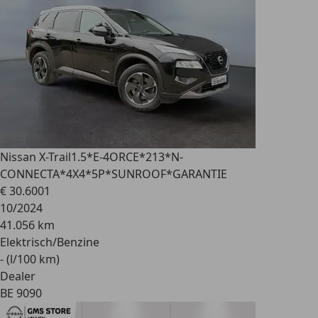
Nissan X-Trail
1.5*E-4ORCE*213*N-
CONNECTA*4X4*5P*SUNROOF*GARANTIE
€ 30.600
1
10/2024
41.056 km
Elektrisch/Benzine
- (l/100 km)
Dealer
BE 9090