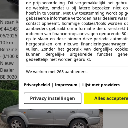
de prijsbeoordeling. Dit vergemakkelijkt het gebru
de website, omdat u bij latere bezoeken niet o
hoeft in te voeren. Met uw toestemming wordt op g
gebaseerde informatie verzonden naar dealers waa
Nissan X-Trail
NIEUW! e-POWER 4WD N-Trek
contact opneemt. Sommige cookies/tools worden d
aanbieders gebruikt om informatie die u verstrekt b
€ 44.545
1
indienen van financieringsaanvragen gedurende 30
06/2026
op te slaan en deze binnen deze periode automati
10 km
hergebruiken om nieuwe financieringsaanvragen
vullen. Zonder het gebruik van dergelijke cookies
Benzine
kunnen dergelijke uitgebreide functies gehe
- (l/100 km)
gedeeltelijk niet worden gebruikt.
Nieuw
Dealer
We werken met 263 aanbieders.
BE 3020
|
|
Privacybeleid
Impressum
Lijst met providers
Privacy instellingen
Alles accepter