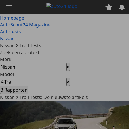
Ga
naar
hoofdinhoud
Homepage
AutoScout24 Magazine
Autotests
Nissan
Nissan X-Trail Tests
Zoek een autotest
Merk
×
Model
×
3
Rapporten
Nissan X-Trail Tests: De nieuwste artikels