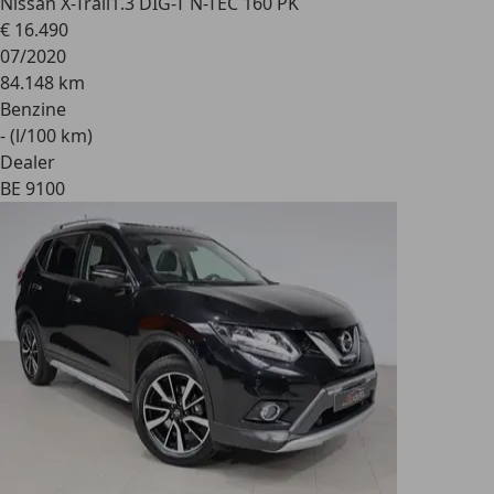
Nissan X-Trail
1.3 DIG-T N-TEC 160 PK
€ 16.490
07/2020
84.148 km
Benzine
- (l/100 km)
Dealer
BE 9100