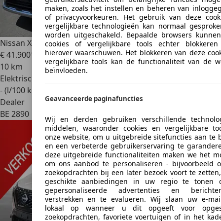
maken, zoals het instellen en beheren van inlogge
of privacyvoorkeuren. Het gebruik van deze cook
vergelijkbare technologieën kan normaal gesproke
worden uitgeschakeld. Bepaalde browsers kunne
Nissan X-Trail
X-Trail 1.5 e-Power Tekna
cookies of vergelijkbare tools echter blokkere
hierover waarschuwen. Het blokkeren van deze cook
€ 41.900
1
vergelijkbare tools kan de functionaliteit van de w
10 km
beïnvloeden.
Elektrisch/Benzine
- (l/100 km)
Geavanceerde paginafuncties
Dealer
BE 2890
Wij en derden gebruiken verschillende technolo
middelen, waaronder cookies en vergelijkbare to
onze website, om u uitgebreide sitefuncties aan te 
en een verbeterde gebruikerservaring te garandere
deze uitgebreide functionaliteiten maken we het mo
om ons aanbod te personaliseren - bijvoorbeeld
zoekopdrachten bij een later bezoek voort te zetten
geschikte aanbiedingen in uw regio te tonen 
gepersonaliseerde advertenties en bericht
verstrekken en te evalueren. Wij slaan uw e-mai
lokaal op wanneer u dit opgeeft voor opges
zoekopdrachten, favoriete voertuigen of in het kad