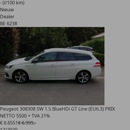
- (l/100 km)
Nieuw
Dealer
BE 6238
Peugeot 308
308 SW 1.5 BlueHDi GT Line (EU6.3) PRIX
NETTO 5500 + TVA 21%
€ 6.655
1
€ 6.999,-
12/2020