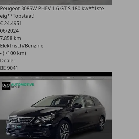
Peugeot 308
SW PHEV 1.6 GT S 180 kw**1ste
eig**Topstaat!
€ 24.495
1
06/2024
7.858 km
Elektrisch/Benzine
- (l/100 km)
Dealer
BE 9041