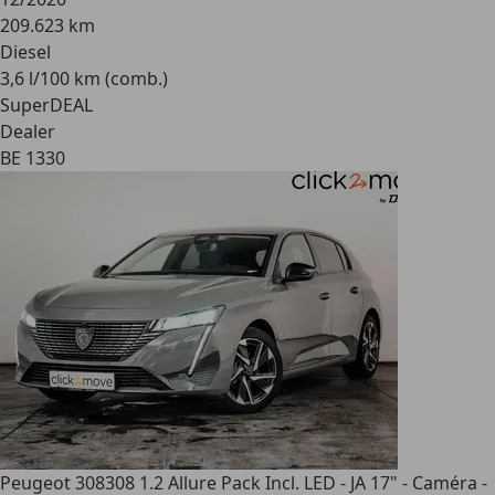
209.623 km
Diesel
3,6 l/100 km (comb.)
SuperDEAL
Dealer
BE 1330
Peugeot 308
308 1.2 Allure Pack Incl. LED - JA 17" - Caméra -