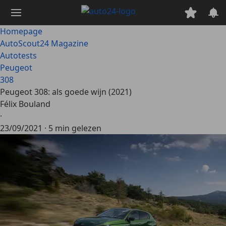
Ga
naar
hoofdinhoud
Homepage
AutoScout24 Magazine
Autotests
Peugeot
308
Peugeot 308: als goede wijn (2021)
Félix Bouland
·
23/09/2021
·
5 min gelezen