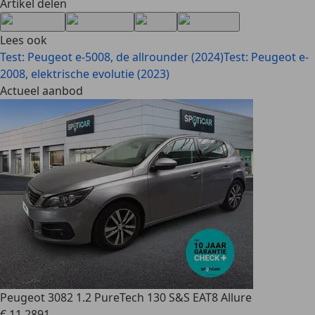
Artikel delen
Lees ook
Test: Peugeot e-5008, de allrounder (2024)
Test: Peugeot e-
2008, elektrische evolutie (2023)
Actueel aanbod
Peugeot 308
2 1.2 PureTech 130 S&S EAT8 Allure
€ 11.289
1