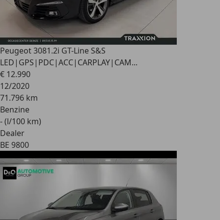
Peugeot 308
1.2i GT-Line S&S
LED|GPS|PDC|ACC|CARPLAY|CAM...
€ 12.990
12/2020
71.796 km
Benzine
- (l/100 km)
Dealer
BE 9800