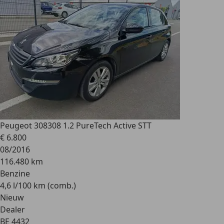
Peugeot 308
308 1.2 PureTech Active STT
€ 6.800
08/2016
116.480 km
Benzine
4,6 l/100 km (comb.)
Nieuw
Dealer
BE 4432