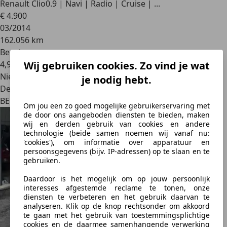
Renault Clio
0.9 | Navi | Radio | Cruise | ...
€ 4.900
03/2014
162.056 km
Benzine
4,9 l/100 km (comb.)
Wij gebruiken cookies. Zo vind je wat
Nieuw
je nodig hebt.
Dealer
BE 2382
Om jou een zo goed mogelijke gebruikerservaring met
de door ons aangeboden diensten te bieden, maken
wij en derden gebruik van cookies en andere
technologie (beide samen noemen wij vanaf nu:
'cookies'), om informatie over apparatuur en
persoonsgegevens (bijv. IP-adressen) op te slaan en te
gebruiken.
Daardoor is het mogelijk om op jouw persoonlijk
interesses afgestemde reclame te tonen, onze
diensten te verbeteren en het gebruik daarvan te
analyseren. Klik op de knop rechtsonder om akkoord
te gaan met het gebruik van toestemmingsplichtige
cookies en de daarmee samenhangende verwerking