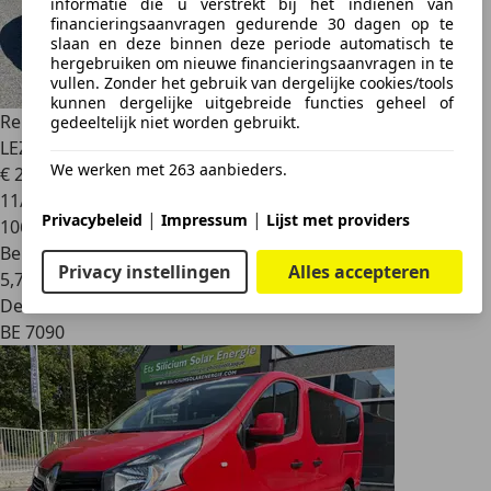
informatie die u verstrekt bij het indienen van
financieringsaanvragen gedurende 30 dagen op te
slaan en deze binnen deze periode automatisch te
hergebruiken om nieuwe financieringsaanvragen in te
vullen. Zonder het gebruik van dergelijke cookies/tools
kunnen dergelijke uitgebreide functies geheel of
Renault Twingo
Twingo 1.2i / CLIM / JANTES / 1ERE MAIN /
gedeeltelijk niet worden gebruikt.
LEZ OK !!!!
We werken met 263 aanbieders.
€ 2.990
11/2008
|
|
Privacybeleid
Impressum
Lijst met providers
106.054 km
Benzine
Privacy instellingen
Alles accepteren
5,7 l/100 km (comb.)
Dealer
BE 7090