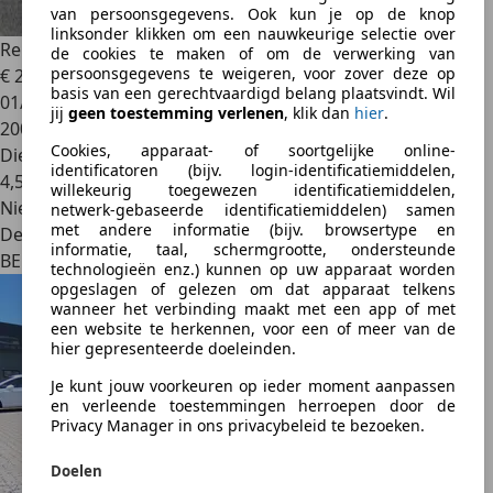
van persoonsgegevens. Ook kun je op de knop
linksonder klikken om een nauwkeurige selectie over
Renault Megane
Mégane SW 1.5 dCi / Tom Tom / Clim /
de cookies te maken of om de verwerking van
persoonsgegevens te weigeren, voor zover deze op
€ 2.600
basis van een gerechtvaardigd belang plaatsvindt. Wil
01/2010
jij
geen toestemming verlenen
, klik dan
hier
.
200.699 km
Cookies, apparaat- of soortgelijke online-
Diesel
identificatoren (bijv. login-identificatiemiddelen,
4,5 l/100 km (comb.)
willekeurig toegewezen identificatiemiddelen,
Nieuw
netwerk-gebaseerde identificatiemiddelen) samen
met andere informatie (bijv. browsertype en
Dealer
informatie, taal, schermgrootte, ondersteunde
BE 6060
technologieën enz.) kunnen op uw apparaat worden
opgeslagen of gelezen om dat apparaat telkens
wanneer het verbinding maakt met een app of met
een website te herkennen, voor een of meer van de
hier gepresenteerde doeleinden.
Je kunt jouw voorkeuren op ieder moment aanpassen
en verleende toestemmingen herroepen door de
Privacy Manager in ons privacybeleid te bezoeken.
Doelen