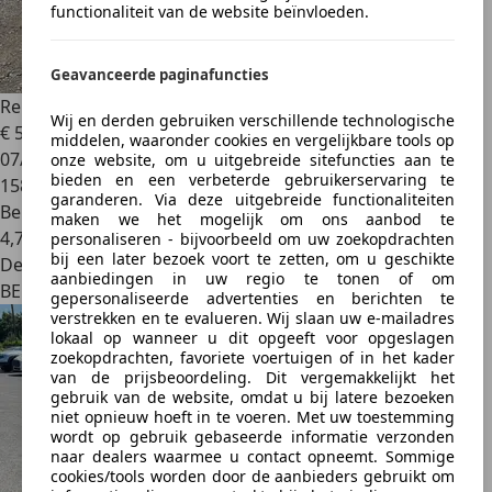
functionaliteit van de website beïnvloeden.
Geavanceerde paginafuncties
Renault Clio
Clio 0.9 TCe Energy Bose Edition
Wij en derden gebruiken verschillende technologische
€ 5.990
middelen, waaronder cookies en vergelijkbare tools op
07/2017
onze website, om u uitgebreide sitefuncties aan te
bieden en een verbeterde gebruikerservaring te
158.904 km
garanderen. Via deze uitgebreide functionaliteiten
Benzine
maken we het mogelijk om ons aanbod te
4,7 l/100 km (comb.)
personaliseren - bijvoorbeeld om uw zoekopdrachten
bij een later bezoek voort te zetten, om u geschikte
Dealer
aanbiedingen in uw regio te tonen of om
BE 6182
gepersonaliseerde advertenties en berichten te
verstrekken en te evalueren. Wij slaan uw e-mailadres
lokaal op wanneer u dit opgeeft voor opgeslagen
zoekopdrachten, favoriete voertuigen of in het kader
van de prijsbeoordeling. Dit vergemakkelijkt het
gebruik van de website, omdat u bij latere bezoeken
niet opnieuw hoeft in te voeren. Met uw toestemming
wordt op gebruik gebaseerde informatie verzonden
naar dealers waarmee u contact opneemt. Sommige
cookies/tools worden door de aanbieders gebruikt om