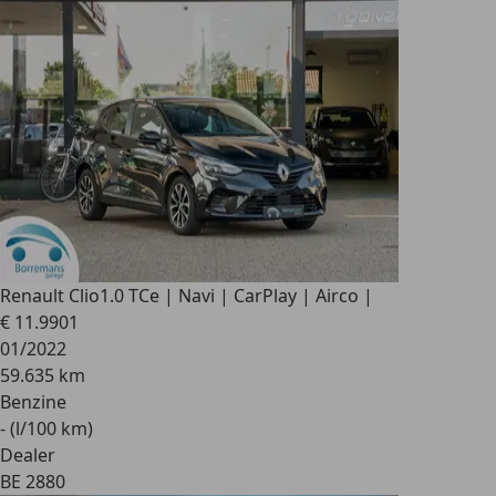
Renault Clio
1.0 TCe | Navi | CarPlay | Airco |
€ 11.990
1
01/2022
59.635 km
Benzine
- (l/100 km)
Dealer
BE 2880