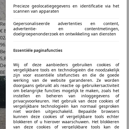
Precieze geolocatiegegevens en identificatie via het
scannen van apparaten
Gepersonaliseerde advertenties en content,
Renault Kadjar
Kadjar 1.2 TCe Bose Edition
advertentie- en contentmetingen,
€ 8.800
doelgroepenonderzoek en ontwikkeling van diensten
02/2017
96.590 km
Essentiële paginafuncties
Benzine
5,8 l/100 km (comb.)
Wij of deze aanbieders gebruiken cookies of
Dealer
vergelijkbare tools en technologieën die noodzakelijk
BE 9860
zijn voor essentiële sitefuncties en die de goede
werking van de website garanderen. Ze worden
doorgaans gebruikt als reactie op gebruikersactiviteit
om belangrijke functies mogelijk te maken, zoals het
instellen en beheren van inloggegevens of
privacyvoorkeuren. Het gebruik van deze cookies of
vergelijkbare technologieën kan normaal gesproken
niet worden uitgeschakeld. Bepaalde browsers
kunnen deze cookies of vergelijkbare tools echter
blokkeren of u hierover waarschuwen. Het blokkeren
van deze cookies of vergelijkbare tools kan de