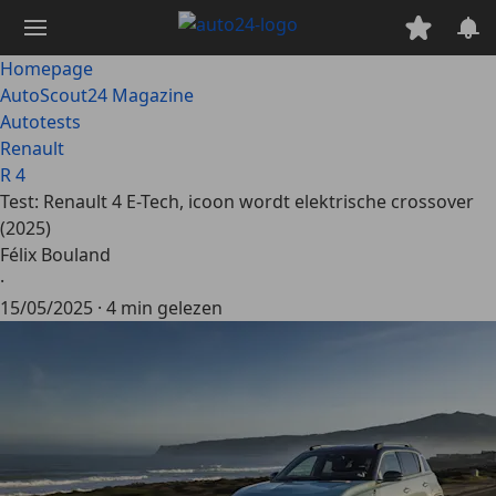
Ga
naar
hoofdinhoud
Homepage
AutoScout24 Magazine
Autotests
Renault
R 4
Test: Renault 4 E-Tech, icoon wordt elektrische crossover
(2025)
Félix Bouland
·
15/05/2025
·
4 min gelezen