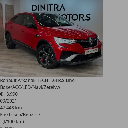
Renault Arkana
E-TECH 1.6i R.S.Line -
Bose/ACC/LED/Navi/Zetelvw
€ 18.990
09/2021
47.448 km
Elektrisch/Benzine
- (l/100 km)