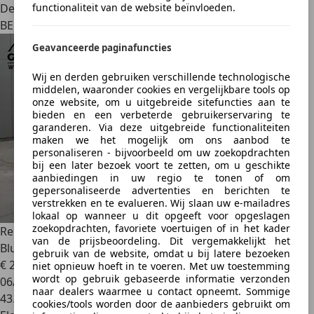
Dealer
functionaliteit van de website beïnvloeden.
BE 8780
Geavanceerde paginafuncties
Wij en derden gebruiken verschillende technologische
middelen, waaronder cookies en vergelijkbare tools op
onze website, om u uitgebreide sitefuncties aan te
bieden en een verbeterde gebruikerservaring te
garanderen. Via deze uitgebreide functionaliteiten
maken we het mogelijk om ons aanbod te
personaliseren - bijvoorbeeld om uw zoekopdrachten
bij een later bezoek voort te zetten, om u geschikte
aanbiedingen in uw regio te tonen of om
gepersonaliseerde advertenties en berichten te
verstrekken en te evalueren. Wij slaan uw e-mailadres
lokaal op wanneer u dit opgeeft voor opgeslagen
zoekopdrachten, favoriete voertuigen of in het kader
Renault Austral
1.2TCe 130cv Gris 06/23 43.254km Airco
van de prijsbeoordeling. Dit vergemakkelijkt het
Bluetooth G
gebruik van de website, omdat u bij latere bezoeken
€ 21.250
niet opnieuw hoeft in te voeren. Met uw toestemming
wordt op gebruik gebaseerde informatie verzonden
06/2023
naar dealers waarmee u contact opneemt. Sommige
43.254 km
cookies/tools worden door de aanbieders gebruikt om