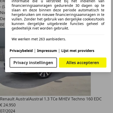
Elektrisch/Benzine
informatie die u verstrekt bij het indienen van
financieringsaanvragen gedurende 30 dagen op te
- (l/100 km)
slaan en deze binnen deze periode automatisch te
Nieuw
hergebruiken om nieuwe financieringsaanvragen in te
Dealer
vullen. Zonder het gebruik van dergelijke cookies/tools
kunnen dergelijke uitgebreide functies geheel of
BE 6140
gedeeltelijk niet worden gebruikt.
We werken met 263 aanbieders.
|
|
Privacybeleid
Impressum
Lijst met providers
Privacy instellingen
Alles accepteren
Renault Austral
Austral 1.3 TCe MHEV Techno 160 EDC
€ 24.950
07/2024