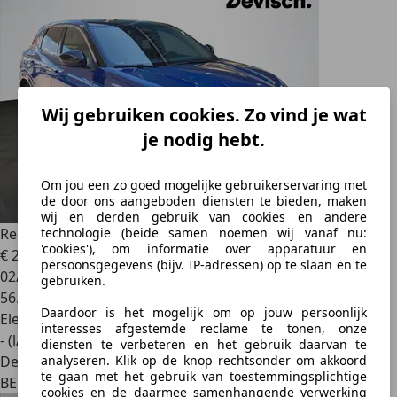
Wij gebruiken cookies. Zo vind je wat
je nodig hebt.
Om jou een zo goed mogelijke gebruikerservaring met
de door ons aangeboden diensten te bieden, maken
wij en derden gebruik van cookies en andere
Renault Austral
TECHNO Benzine 160pk
technologie (beide samen noemen wij vanaf nu:
'cookies'), om informatie over apparatuur en
€ 24.500
persoonsgegevens (bijv. IP-adressen) op te slaan en te
02/2023
gebruiken.
56.382 km
Daardoor is het mogelijk om op jouw persoonlijk
Elektrisch/Benzine
interesses afgestemde reclame te tonen, onze
- (l/100 km)
diensten te verbeteren en het gebruik daarvan te
Dealer
analyseren. Klik op de knop rechtsonder om akkoord
te gaan met het gebruik van toestemmingsplichtige
BE 8000
cookies en de daarmee samenhangende verwerking