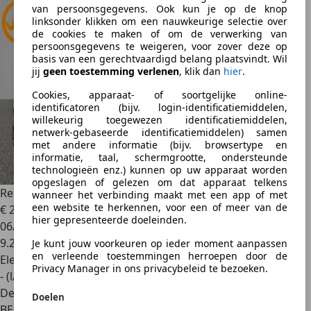
van persoonsgegevens. Ook kun je op de knop
linksonder klikken om een nauwkeurige selectie over
de cookies te maken of om de verwerking van
persoonsgegevens te weigeren, voor zover deze op
basis van een gerechtvaardigd belang plaatsvindt. Wil
jij
geen toestemming verlenen
, klik dan
hier
.
Cookies, apparaat- of soortgelijke online-
identificatoren (bijv. login-identificatiemiddelen,
willekeurig toegewezen identificatiemiddelen,
netwerk-gebaseerde identificatiemiddelen) samen
met andere informatie (bijv. browsertype en
informatie, taal, schermgrootte, ondersteunde
technologieën enz.) kunnen op uw apparaat worden
opgeslagen of gelezen om dat apparaat telkens
Renault Austral
Techno 1.3 TCe MHEV EDC 160
wanneer het verbinding maakt met een app of met
een website te herkennen, voor een of meer van de
€ 28.899
1
hier gepresenteerde doeleinden.
06/2025
9.280 km
Je kunt jouw voorkeuren op ieder moment aanpassen
en verleende toestemmingen herroepen door de
Elektrisch/Benzine
Privacy Manager in ons privacybeleid te bezoeken.
- (l/100 km)
Dealer
Doelen
BE 7711