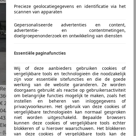
Precieze geolocatiegegevens en identificatie via het
scannen van apparaten
Gepersonaliseerde advertenties en content,
advertentie- en contentmetingen,
doelgroepenonderzoek en ontwikkeling van diensten
Essentiële paginafuncties
Wij of deze aanbieders gebruiken cookies of
vergelijkbare tools en technologieën die noodzakelijk
zijn voor essentiële sitefuncties en die de goede
werking van de website garanderen. Ze worden
Renault Austral
Iconic Esprit Alpine E-TECH Full Hybride -
doorgaans gebruikt als reactie op gebruikersactiviteit
360° - ACC - CAMERA
om belangrijke functies mogelijk te maken, zoals het
instellen en beheren van inloggegevens of
€ 24.990
privacyvoorkeuren. Het gebruik van deze cookies of
04/2023
vergelijkbare technologieën kan normaal gesproken
43.972 km
niet worden uitgeschakeld. Bepaalde browsers
kunnen deze cookies of vergelijkbare tools echter
Elektrisch/Benzine
blokkeren of u hierover waarschuwen. Het blokkeren
- (l/100 km)
van deze cookies of vergelijkbare tools kan de