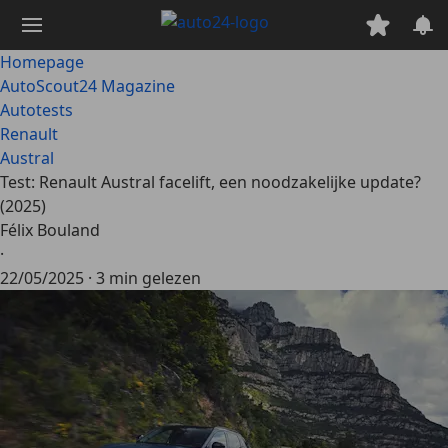
Ga
naar
hoofdinhoud
Homepage
AutoScout24 Magazine
Autotests
Renault
Austral
Test: Renault Austral facelift, een noodzakelijke update?
(2025)
Félix Bouland
·
22/05/2025
·
3 min gelezen