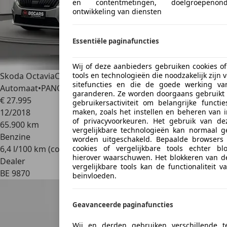
en contentmetingen, doelgroepenon
ontwikkeling van diensten
Essentiële paginafuncties
Wij of deze aanbieders gebruiken cookies of
tools en technologieën die noodzakelijk zijn v
Skoda Octavia
Combi RS 2.0TSI 245pk DSG-
sitefuncties en die de goede werking va
Automaat•PANO•DCC•DiscoverPRO
garanderen. Ze worden doorgaans gebruikt a
€ 27.995
gebruikersactiviteit om belangrijke functi
maken, zoals het instellen en beheren van 
12/2018
of privacyvoorkeuren. Het gebruik van de
65.900 km
vergelijkbare technologieën kan normaal g
Benzine
worden uitgeschakeld. Bepaalde browsers
cookies of vergelijkbare tools echter b
6,4 l/100 km (comb.)
hierover waarschuwen. Het blokkeren van de
Dealer
vergelijkbare tools kan de functionaliteit 
BE 9870
beïnvloeden.
Geavanceerde paginafuncties
Wij en derden gebruiken verschillende t