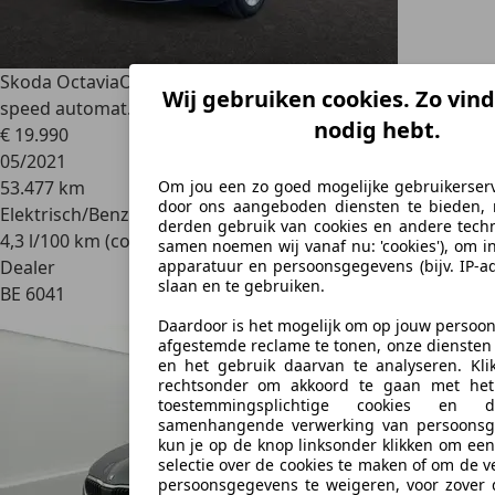
Skoda Octavia
Octavia Combi Clever 1,0 TSI m-HEV 81 kW 7-
Wij gebruiken cookies. Zo vind
speed automat.
nodig hebt.
€ 19.990
05/2021
Om jou een zo goed mogelijke gebruikerser
53.477 km
door ons aangeboden diensten te bieden,
Elektrisch/Benzine
derden gebruik van cookies en andere techn
4,3 l/100 km (comb.)
samen noemen wij vanaf nu: 'cookies'), om i
apparatuur en persoonsgegevens (bijv. IP-a
Dealer
slaan en te gebruiken.
BE 6041
Daardoor is het mogelijk om op jouw persoonl
afgestemde reclame te tonen, onze diensten
en het gebruik daarvan te analyseren. Kl
rechtsonder om akkoord te gaan met het
toestemmingsplichtige cookies en 
samenhangende verwerking van persoonsg
kun je op de knop linksonder klikken om ee
selectie over de cookies te maken of om de 
persoonsgegevens te weigeren, voor zover 