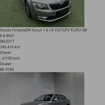
Skoda Octavia
SW Scout 1.6 CR TDi°GPS°EURO 6B
€ 6.950
1
08/2017
245.416 km
Diesel
- (l/100 km)
Dealer
BE 9160