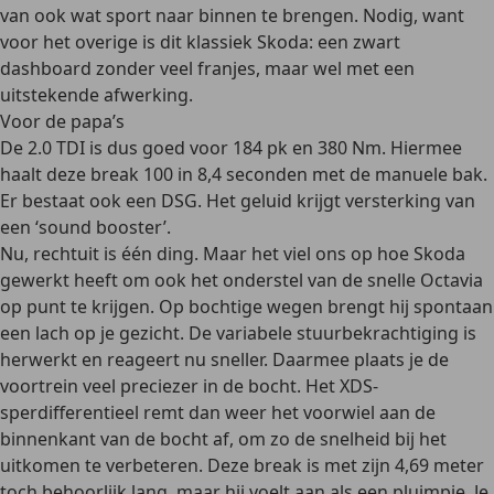
van ook wat sport naar binnen te brengen. Nodig, want
voor het overige is dit klassiek Skoda: een zwart
dashboard zonder veel franjes, maar wel met een
uitstekende afwerking.
Voor de papa’s
De 2.0 TDI is dus goed voor 184 pk en 380 Nm. Hiermee
haalt deze break 100 in 8,4 seconden met de manuele bak.
Er bestaat ook een DSG. Het geluid krijgt versterking van
een ‘sound booster’.
Nu, rechtuit is één ding. Maar het viel ons op hoe Skoda
gewerkt heeft om ook het onderstel van de snelle Octavia
op punt te krijgen. Op bochtige wegen brengt hij spontaan
een lach op je gezicht. De variabele stuurbekrachtiging is
herwerkt en reageert nu sneller. Daarmee plaats je de
voortrein veel preciezer in de bocht. Het XDS-
sperdifferentieel remt dan weer het voorwiel aan de
binnenkant van de bocht af, om zo de snelheid bij het
uitkomen te verbeteren. Deze break is met zijn 4,69 meter
toch behoorlijk lang, maar hij voelt aan als een pluimpje. Je