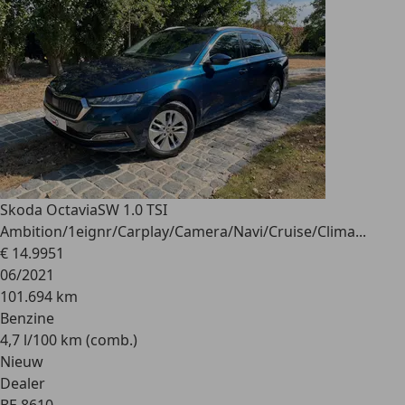
Skoda Octavia
SW 1.0 TSI
Ambition/1eignr/Carplay/Camera/Navi/Cruise/Clima...
€ 14.995
1
06/2021
101.694 km
Benzine
4,7 l/100 km (comb.)
Nieuw
Dealer