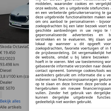
middelen, waaronder cookies en vergelijk
onze website, om u uitgebreide sitefuncties
en een verbeterde gebruikerservaring te ga
deze uitgebreide functionaliteiten maken w
om ons aanbod te personaliseren - bijvo
zoekopdrachten bij een later bezoek voort t
geschikte aanbiedingen in uw regio te
gepersonaliseerde advertenties en b
verstrekken en te evalueren. Wij slaan u
lokaal op wanneer u dit opgeeft voor
Skoda Octavia
Octavia SW 2.0 TDi SCR Clever 116cv
zoekopdrachten, favoriete voertuigen of in
€ 19.450
de prijsbeoordeling. Dit vergemakkelijkt h
de website, omdat u bij latere bezoeken
02/2023
hoeft in te voeren. Met uw toestemming wor
93.498 km
gebaseerde informatie verzonden naar deal
Diesel
contact opneemt. Sommige cookies/tools w
aanbieders gebruikt om informatie die u ver
3,8 l/100 km (comb.)
indienen van financieringsaanvragen gedur
Dealer
op te slaan en deze binnen deze periode a
BE 5070
hergebruiken om nieuwe financieringsaan
vullen. Zonder het gebruik van dergelijke 
kunnen dergelijke uitgebreide functi
Bekijk alles
gedeeltelijk niet worden gebruikt.
Alle artikels