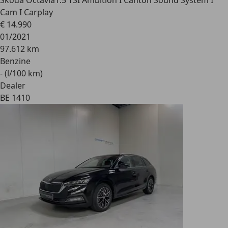
Skoda Octavia
1.5 TSI Ambition I Canton Sound System I
Cam I Carplay
€ 14.990
01/2021
97.612 km
Benzine
- (l/100 km)
Dealer
BE 1410