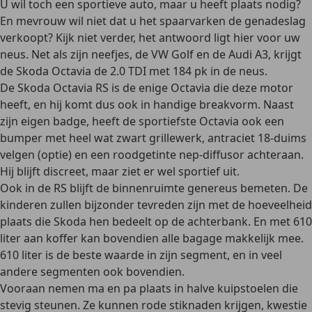
U wil toch een sportieve auto, maar u heeft plaats nodig?
En mevrouw wil niet dat u het spaarvarken de genadeslag
verkoopt? Kijk niet verder, het antwoord ligt hier voor uw
neus. Net als zijn neefjes, de VW Golf en de Audi A3, krijgt
de Skoda Octavia de 2.0 TDI met 184 pk in de neus.
De Skoda Octavia RS is de enige Octavia die deze motor
heeft, en hij komt dus ook in handige breakvorm. Naast
zijn eigen badge, heeft de sportiefste Octavia ook een
bumper met heel wat zwart grillewerk, antraciet 18-duims
velgen (optie) en een roodgetinte nep-diffusor achteraan.
Hij blijft discreet, maar ziet er wel sportief uit.
Ook in de RS blijft de binnenruimte genereus bemeten. De
kinderen zullen bijzonder tevreden zijn met de hoeveelheid
plaats die Skoda hen bedeelt op de achterbank. En met 610
liter aan koffer kan bovendien alle bagage makkelijk mee.
610 liter is de beste waarde in zijn segment, en in veel
andere segmenten ook bovendien.
Vooraan nemen ma en pa plaats in halve kuipstoelen die
stevig steunen. Ze kunnen rode stiknaden krijgen, kwestie