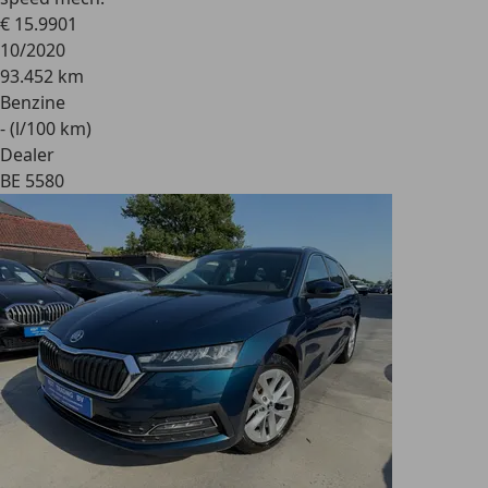
€ 15.990
1
10/2020
93.452 km
Benzine
- (l/100 km)
Dealer
BE 5580