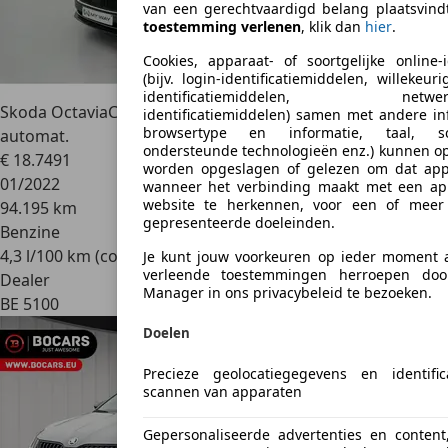
van een gerechtvaardigd belang plaatsvindt
toestemming verlenen
, klik dan
hier
.
Cookies, apparaat- of soortgelijke online-i
(bijv. login-identificatiemiddelen, willekeu
identificatiemiddelen, netwerk-
Skoda Octavia
Clever+ 1,0 TSI m-HEV 81 kW 7-speed
identificatiemiddelen) samen met andere inf
browsertype en informatie, taal, sch
automat.
ondersteunde technologieën enz.) kunnen o
€ 18.749
1
worden opgeslagen of gelezen om dat app
01/2022
wanneer het verbinding maakt met een ap
website te herkennen, voor een of meer
94.195 km
gepresenteerde doeleinden.
Benzine
4,3 l/100 km (comb.)
Je kunt jouw voorkeuren op ieder moment
verleende toestemmingen herroepen doo
Dealer
Manager in ons privacybeleid te bezoeken.
BE 5100
Doelen
Precieze geolocatiegegevens en identifi
scannen van apparaten
Gepersonaliseerde advertenties en content,