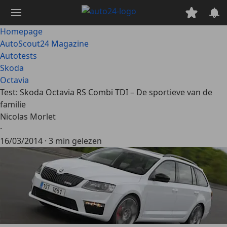
Ga
naar
hoofdinhoud
Homepage
AutoScout24 Magazine
Autotests
Skoda
Octavia
Test: Skoda Octavia RS Combi TDI – De sportieve van de
familie
Nicolas Morlet
·
16/03/2014
·
3 min gelezen