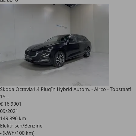
BE 8610
Skoda Octavia
1.4 PlugIn Hybrid Autom. - Airco - Topstaat!
1S...
€ 16.990
1
09/2021
149.896 km
Elektrisch/Benzine
- (kWh/100 km)