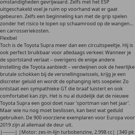
omstandigheden gevrijwaard. Zelfs met het ESP
uitgeschakeld voel je ruim op voorhand wat er gaat
gebeuren. Zelfs een beginneling kan met de grip spelen
zonder het risico te lopen op schaamrood op de wangen…
en carrosseriekosten.
Flexibel
Toch is de Toyota Supra meer dan een circuitspeeltje. Hij is
ook perfect bruikbaar voor alledaags verkeer. Wanneer je
de sportstand verlaat – overigens de enige andere
instelling die Toyota aanbiedt – verdwijnen ook de heerlijke
brutale schokken bij de versnellingswissels, krijg je een
discreter geluid en wordt de ophanging iets soepeler. Zo
ontstaat een sympathieke GT die braaf luistert en ook
comfortabel kan zijn. Het is nu al duidelijk dat de nieuwe
Toyota Supra een gooi doet naar ‘sportman van het jaar’.
Maar wie nu nog moet beslissen, kan best wat geduld
gebruiken. De 900 voorziene exemplaren voor Europa voor
2019 zijn al allemaal de deur uit.
|--------| |Motor: zes-in-lijn turbobenzine, 2.998 cc| |340 pk