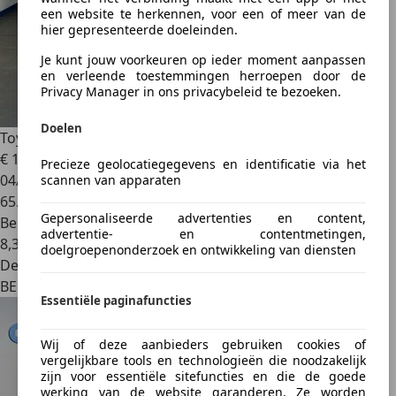
een website te herkennen, voor een of meer van de
hier gepresenteerde doeleinden.
Je kunt jouw voorkeuren op ieder moment aanpassen
en verleende toestemmingen herroepen door de
Privacy Manager in ons privacybeleid te bezoeken.
Doelen
Toyota Supra
Targa 3.0i Twin Turbo Auto - 1Hand
€ 150.000
Precieze geolocatiegegevens en identificatie via het
04/1995
scannen van apparaten
65.100 km
Gepersonaliseerde advertenties en content,
Benzine
advertentie- en contentmetingen,
8,3 l/100 km (comb.)
doelgroepenonderzoek en ontwikkeling van diensten
Dealer
BE 6700
Essentiële paginafuncties
Wij of deze aanbieders gebruiken cookies of
vergelijkbare tools en technologieën die noodzakelijk
zijn voor essentiële sitefuncties en die de goede
werking van de website garanderen. Ze worden