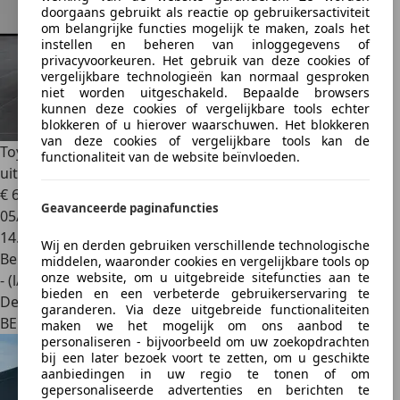
doorgaans gebruikt als reactie op gebruikersactiviteit
om belangrijke functies mogelijk te maken, zoals het
instellen en beheren van inloggegevens of
privacyvoorkeuren. Het gebruik van deze cookies of
vergelijkbare technologieën kan normaal gesproken
niet worden uitgeschakeld. Bepaalde browsers
kunnen deze cookies of vergelijkbare tools echter
blokkeren of u hierover waarschuwen. Het blokkeren
van deze cookies of vergelijkbare tools kan de
Toyota Supra
Toyota GR Supra 3.0 Executive (+ Originele
functionaliteit van de website beïnvloeden.
uitlaat) *NIEUWSTAAT - JBL SPEAKERS - APPLE CARPLAY*
€ 69.999
Geavanceerde paginafuncties
05/2022
14.481 km
Wij en derden gebruiken verschillende technologische
Benzine
middelen, waaronder cookies en vergelijkbare tools op
onze website, om u uitgebreide sitefuncties aan te
- (l/100 km)
bieden en een verbeterde gebruikerservaring te
Dealer
garanderen. Via deze uitgebreide functionaliteiten
BE 1861
maken we het mogelijk om ons aanbod te
personaliseren - bijvoorbeeld om uw zoekopdrachten
bij een later bezoek voort te zetten, om u geschikte
aanbiedingen in uw regio te tonen of om
gepersonaliseerde advertenties en berichten te