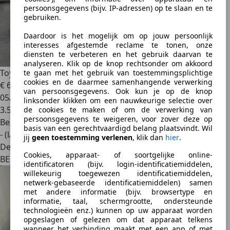
persoonsgegevens (bijv. IP-adressen) op te slaan en te
gebruiken.
Daardoor is het mogelijk om op jouw persoonlijk
interesses afgestemde reclame te tonen, onze
diensten te verbeteren en het gebruik daarvan te
analyseren. Klik op de knop rechtsonder om akkoord
Toyota Supra
3.0 I6 Turbo Light Weight
te gaan met het gebruik van toestemmingsplichtige
cookies en de daarmee samenhangende verwerking
€ 69.990
1
van persoonsgegevens. Ook kun je op de knop
05/2025
linksonder klikken om een nauwkeurige selectie over
3.500 km
de cookies te maken of om de verwerking van
persoonsgegevens te weigeren, voor zover deze op
Benzine
basis van een gerechtvaardigd belang plaatsvindt. Wil
- (l/100 km)
jij
geen toestemming verlenen
, klik dan
hier
.
Dealer
Cookies, apparaat- of soortgelijke online-
BE 1200
identificatoren (bijv. login-identificatiemiddelen,
willekeurig toegewezen identificatiemiddelen,
netwerk-gebaseerde identificatiemiddelen) samen
met andere informatie (bijv. browsertype en
informatie, taal, schermgrootte, ondersteunde
technologieën enz.) kunnen op uw apparaat worden
opgeslagen of gelezen om dat apparaat telkens
wanneer het verbinding maakt met een app of met