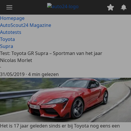
Ga
naar
hoofdinhoud
Homepage
AutoScout24 Magazine
Autotests
Toyota
Supra
Test: Toyota GR Supra – Sportman van het jaar
Nicolas Morlet
·
31/05/2019
·
4 min gelezen
Het is 17 jaar geleden sinds er bij Toyota nog eens een