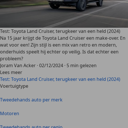
Test: Toyota Land Cruiser, terugkeer van een held (2024)
Na 15 jaar krijgt de Toyota Land Cruiser een make-over. En
wat voor een! Zijn stijl is een mix van retro en modern,
onderhuids speelt hij echter op veilig. Is dat echter een
probleem?
Joram Van Acker
·
02/12/2024
·
5 min gelezen
Lees meer
Test: Toyota Land Cruiser, terugkeer van een held (2024)
Voertuigtype
Tweedehands auto per merk
Motoren
Tweedehands auto per regio