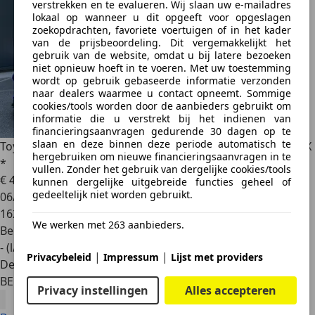
verstrekken en te evalueren. Wij slaan uw e-mailadres
lokaal op wanneer u dit opgeeft voor opgeslagen
zoekopdrachten, favoriete voertuigen of in het kader
van de prijsbeoordeling. Dit vergemakkelijkt het
gebruik van de website, omdat u bij latere bezoeken
niet opnieuw hoeft in te voeren. Met uw toestemming
wordt op gebruik gebaseerde informatie verzonden
naar dealers waarmee u contact opneemt. Sommige
cookies/tools worden door de aanbieders gebruikt om
informatie die u verstrekt bij het indienen van
financieringsaanvragen gedurende 30 dagen op te
slaan en deze binnen deze periode automatisch te
Toyota Supra
2JZ GTE - *TWIN TURBO* *MANUAL GEARBOX
hergebruiken om nieuwe financieringsaanvragen in te
*
vullen. Zonder het gebruik van dergelijke cookies/tools
€ 49.950
kunnen dergelijke uitgebreide functies geheel of
gedeeltelijk niet worden gebruikt.
06/1993
162.273 km
We werken met 263 aanbieders.
Benzine
- (l/100 km)
|
|
Privacybeleid
Impressum
Lijst met providers
Dealer
BE 8970
Privacy instellingen
Alles accepteren