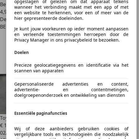
opgeslagen of gelezen om dat apparaat telkens
Benzine
wanneer het verbinding maakt met een app of met
4,9 l/100 km (comb.)
een website te herkennen, voor een of meer van de
hier gepresenteerde doeleinden.
Dealer
BE 4550
Je kunt jouw voorkeuren op ieder moment aanpassen
en verleende toestemmingen herroepen door de
Privacy Manager in ons privacybeleid te bezoeken.
Doelen
Precieze geolocatiegegevens en identificatie via het
scannen van apparaten
Gepersonaliseerde advertenties en content,
advertentie- en contentmetingen,
doelgroepenonderzoek en ontwikkeling van diensten
Essentiële paginafuncties
Toyota Yaris
Y20
€ 13.790
1
Wij of deze aanbieders gebruiken cookies of
02/2020
vergelijkbare tools en technologieën die noodzakelijk