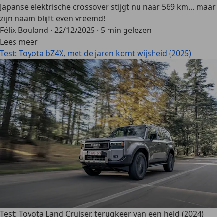
Japanse elektrische crossover stijgt nu naar 569 km... maar
zijn naam blijft even vreemd!
Félix Bouland
·
22/12/2025
·
5 min gelezen
Lees meer
Test: Toyota bZ4X, met de jaren komt wijsheid (2025)
Test: Toyota Land Cruiser, terugkeer van een held (2024)