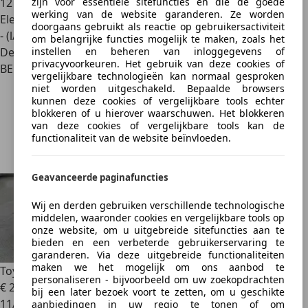
zijn voor essentiële sitefuncties en die de goede
127.272 km
werking van de website garanderen. Ze worden
Elektrisch/Benzine
doorgaans gebruikt als reactie op gebruikersactiviteit
- (l/100 km)
om belangrijke functies mogelijk te maken, zoals het
instellen en beheren van inloggegevens of
Dealer
privacyvoorkeuren. Het gebruik van deze cookies of
BE 1200
vergelijkbare technologieën kan normaal gesproken
niet worden uitgeschakeld. Bepaalde browsers
kunnen deze cookies of vergelijkbare tools echter
blokkeren of u hierover waarschuwen. Het blokkeren
van deze cookies of vergelijkbare tools kan de
functionaliteit van de website beïnvloeden.
Geavanceerde paginafuncties
Wij en derden gebruiken verschillende technologische
middelen, waaronder cookies en vergelijkbare tools op
onze website, om u uitgebreide sitefuncties aan te
bieden en een verbeterde gebruikerservaring te
garanderen. Via deze uitgebreide functionaliteiten
maken we het mogelijk om ons aanbod te
Toyota Yaris
STYLE 130 HP
personaliseren - bijvoorbeeld om uw zoekopdrachten
€ 25.990
1
bij een later bezoek voort te zetten, om u geschikte
11/2024
aanbiedingen in uw regio te tonen of om