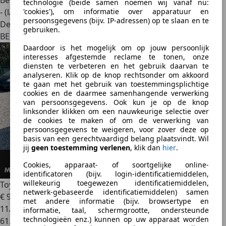
Benzine
technologie (beide samen noemen wij vanaf nu:
'cookies'), om informatie over apparatuur en
- (l/100 km)
persoonsgegevens (bijv. IP-adressen) op te slaan en te
Dealer
gebruiken.
BE 9940
Daardoor is het mogelijk om op jouw persoonlijk
interesses afgestemde reclame te tonen, onze
diensten te verbeteren en het gebruik daarvan te
analyseren. Klik op de knop rechtsonder om akkoord
te gaan met het gebruik van toestemmingsplichtige
cookies en de daarmee samenhangende verwerking
van persoonsgegevens. Ook kun je op de knop
linksonder klikken om een nauwkeurige selectie over
de cookies te maken of om de verwerking van
persoonsgegevens te weigeren, voor zover deze op
basis van een gerechtvaardigd belang plaatsvindt. Wil
jij
geen toestemming verlenen
, klik dan
hier
.
Cookies, apparaat- of soortgelijke online-
identificatoren (bijv. login-identificatiemiddelen,
willekeurig toegewezen identificatiemiddelen,
Toyota Yaris
- Premier Propriétaire
netwerk-gebaseerde identificatiemiddelen) samen
€ 9.950
met andere informatie (bijv. browsertype en
11/2014
informatie, taal, schermgrootte, ondersteunde
technologieën enz.) kunnen op uw apparaat worden
61.760 km