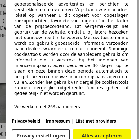
gepersonaliseerde advertenties en berichten te
14.470 km
verstrekken en te evalueren. Wij slaan uw e-mailadres
Elektrisch/Benzine
lokaal op wanneer u dit opgeeft voor opgeslagen
- (l/100 km)
zoekopdrachten, favoriete voertuigen of in het kader
van de prijsbeoordeling. Dit vergemakkelijkt het
Dealer
gebruik van de website, omdat u bij latere bezoeken
BE 1930
niet opnieuw hoeft in te voeren. Met uw toestemming
wordt op gebruik gebaseerde informatie verzonden
naar dealers waarmee u contact opneemt. Sommige
cookies/tools worden door de aanbieders gebruikt om
informatie die u verstrekt bij het indienen van
financieringsaanvragen gedurende 30 dagen op te
slaan en deze binnen deze periode automatisch te
hergebruiken om nieuwe financieringsaanvragen in te
vullen. Zonder het gebruik van dergelijke cookies/tools
kunnen dergelijke uitgebreide functies geheel of
gedeeltelijk niet worden gebruikt.
We werken met 263 aanbieders.
|
|
Privacybeleid
Impressum
Lijst met providers
Toyota Yaris
Iconic | head up display | camera | carplay
€ 19.990
1
Privacy instellingen
Alles accepteren