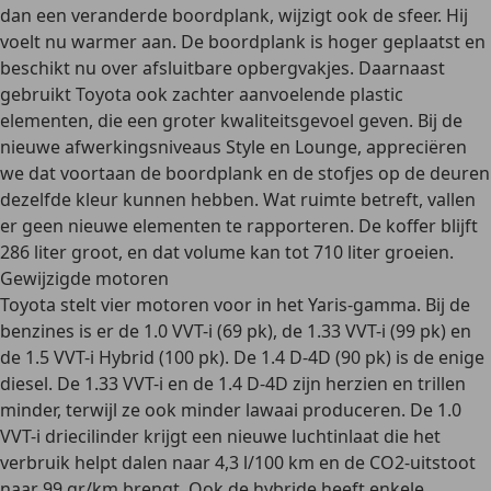
dan een veranderde boordplank, wijzigt ook de sfeer. Hij
voelt nu warmer aan. De boordplank is hoger geplaatst en
beschikt nu over afsluitbare opbergvakjes. Daarnaast
gebruikt Toyota ook zachter aanvoelende plastic
elementen, die een groter kwaliteitsgevoel geven. Bij de
nieuwe afwerkingsniveaus Style en Lounge, appreciëren
we dat voortaan de boordplank en de stofjes op de deuren
dezelfde kleur kunnen hebben. Wat ruimte betreft, vallen
er geen nieuwe elementen te rapporteren. De koffer blijft
286 liter groot, en dat volume kan tot 710 liter groeien.
Gewijzigde motoren
Toyota stelt vier motoren voor in het Yaris-gamma. Bij de
benzines is er de 1.0 VVT-i (69 pk), de 1.33 VVT-i (99 pk) en
de 1.5 VVT-i Hybrid (100 pk). De 1.4 D-4D (90 pk) is de enige
diesel. De 1.33 VVT-i en de 1.4 D-4D zijn herzien en trillen
minder, terwijl ze ook minder lawaai produceren. De 1.0
VVT-i driecilinder krijgt een nieuwe luchtinlaat die het
verbruik helpt dalen naar 4,3 l/100 km en de CO2-uitstoot
naar 99 gr/km brengt. Ook de hybride heeft enkele