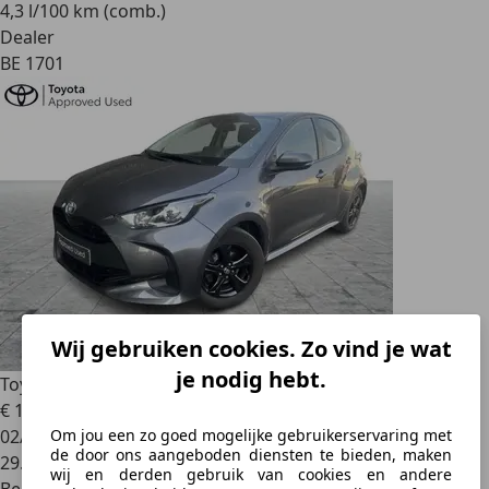
4,3 l/100 km (comb.)
Dealer
BE 1701
Wij gebruiken cookies. Zo vind je wat
je nodig hebt.
Toyota Yaris
1.5 Benzine MT Dynamic + Alu Velgen
€ 17.495
Om jou een zo goed mogelijke gebruikerservaring met
02/2023
de door ons aangeboden diensten te bieden, maken
29.056 km
wij en derden gebruik van cookies en andere