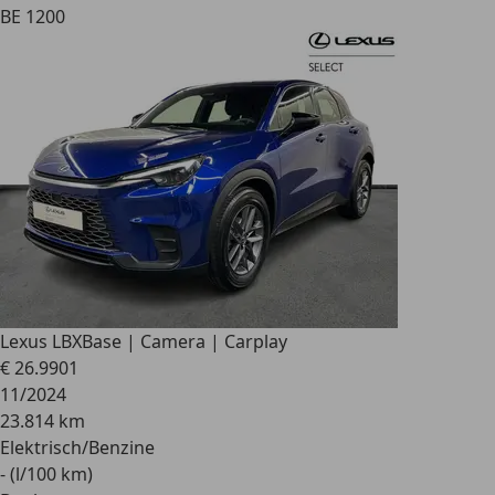
BE 1200
Lexus LBX
Base | Camera | Carplay
€ 26.990
1
11/2024
23.814 km
Elektrisch/Benzine
- (l/100 km)