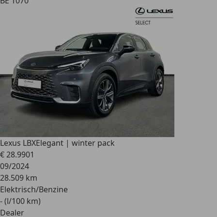
BE 1070
Lexus LBX
Elegant | winter pack
€ 28.990
1
09/2024
28.509 km
Elektrisch/Benzine
- (l/100 km)
Dealer