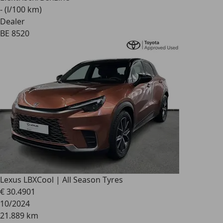
- (l/100 km)
Dealer
BE 8520
Lexus LBX
Cool | All Season Tyres
€ 30.490
1
10/2024
21.889 km