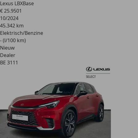
Lexus LBX
Base
€ 25.950
1
10/2024
45.342 km
Elektrisch/Benzine
- (l/100 km)
Nieuw
Dealer
BE 3111