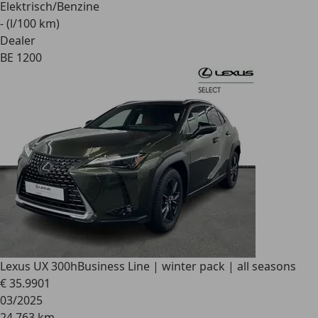
Elektrisch/Benzine
- (l/100 km)
Dealer
BE 1200
Lexus UX 300h
Business Line | winter pack | all seasons
€ 35.990
1
03/2025
24.763 km