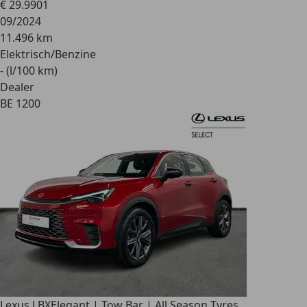
€ 29.990
1
09/2024
11.496 km
Elektrisch/Benzine
- (l/100 km)
Dealer
BE 1200
Lexus LBX
Elegant | Tow Bar | All Season Tyres