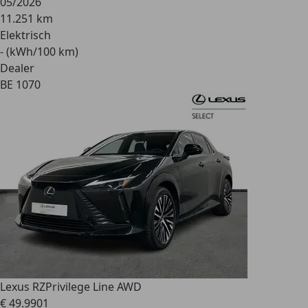
05/2026
11.251 km
Elektrisch
- (kWh/100 km)
Dealer
BE 1070
Lexus RZ
Privilege Line AWD
€ 49.990
1