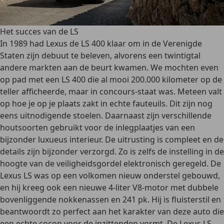
Het succes van de LS
In 1989 had Lexus de LS 400 klaar om in de Verenigde
Staten zijn debuut te beleven, alvorens een twintigtal
andere markten aan de beurt kwamen. We mochten even
op pad met een LS 400 die al mooi 200.000 kilometer op de
teller afficheerde, maar in concours-staat was. Meteen valt
op hoe je op je plaats zakt in echte fauteuils. Dit zijn nog
eens uitnodigende stoelen. Daarnaast zijn verschillende
houtsoorten gebruikt voor de inlegplaatjes van een
bijzonder luxueus interieur. De uitrusting is compleet en de
details zijn bijzonder verzorgd. Zo is zelfs de instelling in de
hoogte van de veiligheidsgordel elektronisch geregeld. De
Lexus LS was op een volkomen nieuw onderstel gebouwd,
en hij kreeg ook een nieuwe 4-liter V8-motor met dubbele
bovenliggende nokkenassen en 241 pk. Hij is fluisterstil en
beantwoordt zo perfect aan het karakter van deze auto die
een echte cocon voor de inzittenden vormt. De Lexus LS