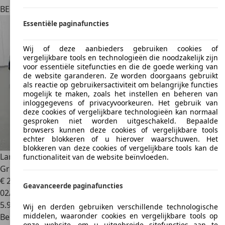
BE 2160
Wommelgem
Essentiële paginafuncties
Wij of deze aanbieders gebruiken cookies of
vergelijkbare tools en technologieën die noodzakelijk zijn
voor essentiële sitefuncties en die de goede werking van
de website garanderen. Ze worden doorgaans gebruikt
als reactie op gebruikersactiviteit om belangrijke functies
mogelijk te maken, zoals het instellen en beheren van
inloggegevens of privacyvoorkeuren. Het gebruik van
deze cookies of vergelijkbare technologieën kan normaal
gesproken niet worden uitgeschakeld. Bepaalde
browsers kunnen deze cookies of vergelijkbare tools
echter blokkeren of u hierover waarschuwen. Het
blokkeren van deze cookies of vergelijkbare tools kan de
Lamborghini Huracán
Huracan Performante - LP640-4 -
functionaliteit van de website beïnvloeden.
Grigio Titans - First Owner!
€ 299.900
Geavanceerde paginafuncties
02/2019
5.980 km
Wij en derden gebruiken verschillende technologische
middelen, waaronder cookies en vergelijkbare tools op
Benzine
onze website, om u uitgebreide sitefuncties aan te