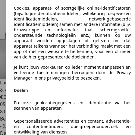
Cookies, apparaat- of soortgelijke online-identificatoren
(bijv. login-identificatiemiddelen, willekeurig toegewezen
identificatiemiddelen, netwerk-gebaseerde
identificatiemiddelen) samen met andere informatie (bijv.
browsertype en informatie, taal, schermgrootte,
ondersteunde technologieën enz.) kunnen op uw
apparaat worden opgeslagen of gelezen om dat
apparaat telkens wanneer het verbinding maakt met een
app of met een website te herkennen, voor een of meer
van de hier gepresenteerde doeleinden.
Je kunt jouw voorkeuren op ieder moment aanpassen en
verleende toestemmingen herroepen door de Privacy
Manager in ons privacybeleid te bezoeken.
Lamborghini Huracán
Huracan STO LP640-2 - Blu Astraeus
& Akrapovic!
Doelen
€ 359.000
1
Precieze geolocatiegegevens en identificatie via het
05/2026
scannen van apparaten
8.099 km
Benzine
Gepersonaliseerde advertenties en content, advertentie-
- (l/100 km)
en contentmetingen, doelgroepenonderzoek en
ontwikkeling van diensten
Dealer