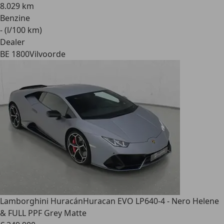
8.029 km
Benzine
- (l/100 km)
Dealer
BE 1800
Vilvoorde
Lamborghini Huracán
Huracan EVO LP640-4 - Nero Helene
& FULL PPF Grey Matte