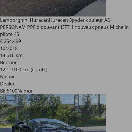
Lamborghini Huracán
Huracan Spyder couleur AD
PERSONAM PPF bloc avant LIFT 4 nouveux pneus Michelin
pilote 4S
€ 254.499
10/2018
14.616 km
Benzine
12,1 l/100 km (comb.)
Nieuw
Dealer
BE 5100
Namur