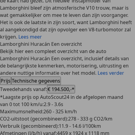
de kaart had gezet. Dit nieuwe ‘instapmodel’ van
Lamborghini bleef zijn atmosferische V10 trouw, maar is
wat gemakkelijker om mee te leven dan zijn voorganger.
Het is ook de laatste in zijn soort, want Lamborghini heeft
al aangekondigd dat zijn opvolger een V8-turbomotor zal
krijgen.
Lees meer
Lamborghini Huracán Een overzicht
Bekijk hier een compleet overzicht van de auto
Lamborghini Huracán Een overzicht, inclusief details van
de belangrijkste kenmerken, motorisering, uitrusting en
andere nuttige informatie over het model.
Lees verder
Prijs
Technische gegevens
Tweedehands vanaf
:
€ 194.500,-*
*Laagste prijs op AutoScout24 in de afgelopen maand
van 0 tot 100 km/u
:
2.9 - 3.6s
Maximumsnelheid
:
260 - 325 km/h
CO2-uitstoot (gecombineerd)
:
278 - 333 g CO2/km
Verbruik (gecombineerd)
:
11.9 - 14.6 l/100km
Afmetingen (l/b/h) vanaf
:
4459 x 1924 x 1118 mm