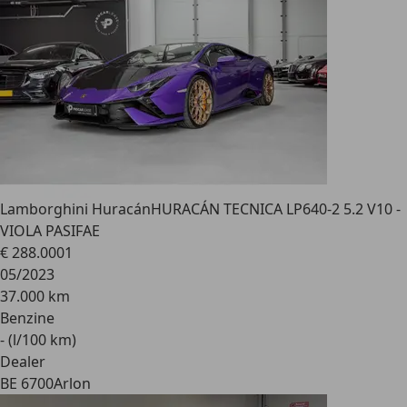
Lamborghini Huracán
HURACÁN TECNICA LP640-2 5.2 V10 -
VIOLA PASIFAE
€ 288.000
1
05/2023
37.000 km
Benzine
- (l/100 km)
Dealer
BE 6700
Arlon