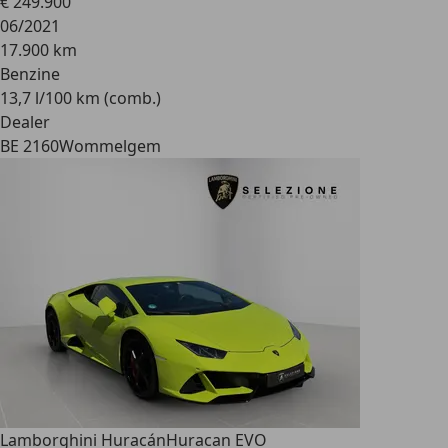
€ 249.900
06/2021
17.900 km
Benzine
13,7 l/100 km (comb.)
Dealer
BE 2160
Wommelgem
Lamborghini Huracán
Huracan EVO