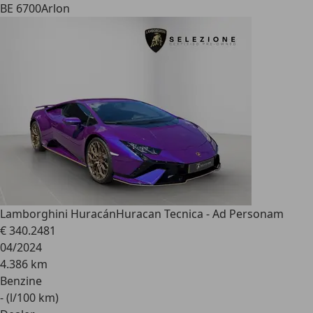
BE 6700
Arlon
Lamborghini Huracán
Huracan Tecnica - Ad Personam
€ 340.248
1
04/2024
4.386 km
Benzine
- (l/100 km)