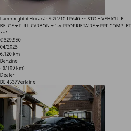
Lamborghini Huracán
5.2i V10 LP640 ** STO + VEHICULE
BELGE + FULL CARBON + 1er PROPRIETAIRE + PPF COMPLET
***
€ 329.950
04/2023
6.120 km
Benzine
- (l/100 km)
Dealer
BE 4537
Verlaine