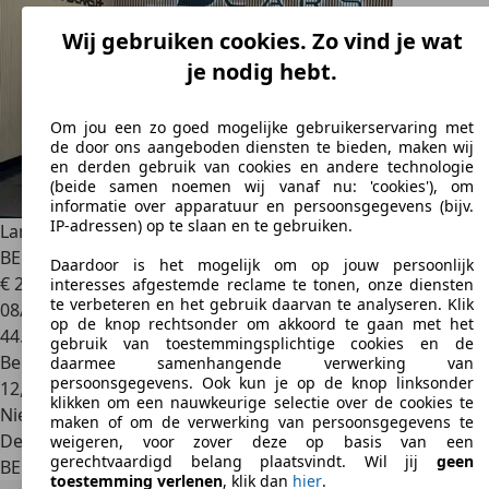
Wij gebruiken cookies. Zo vind je wat
je nodig hebt.
Om jou een zo goed mogelijke gebruikerservaring met
de door ons aangeboden diensten te bieden, maken wij
en derden gebruik van cookies en andere technologie
(beide samen noemen wij vanaf nu: 'cookies'), om
informatie over apparatuur en persoonsgegevens (bijv.
IP-adressen) op te slaan en te gebruiken.
Lamborghini Huracán
SPYDER 5.2I V10 40V LP610-4**
BELIGUM CAR** GARANTIE 12 MOIS**
Daardoor is het mogelijk om op jouw persoonlijk
€ 214.990
1
interesses afgestemde reclame te tonen, onze diensten
te verbeteren en het gebruik daarvan te analyseren. Klik
08/2016
op de knop rechtsonder om akkoord te gaan met het
44.918 km
gebruik van toestemmingsplichtige cookies en de
Benzine
daarmee samenhangende verwerking van
persoonsgegevens. Ook kun je op de knop linksonder
12,3 l/100 km (comb.)
klikken om een nauwkeurige selectie over de cookies te
Nieuw
maken of om de verwerking van persoonsgegevens te
Dealer
weigeren, voor zover deze op basis van een
gerechtvaardigd belang plaatsvindt. Wil jij
geen
BE 4600
Visé
toestemming verlenen
, klik dan
hier
.