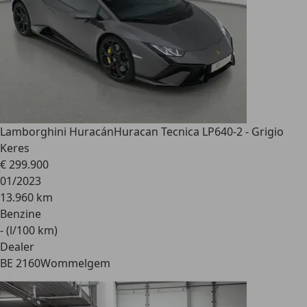
Lamborghini Huracán
Huracan Tecnica LP640-2 - Grigio
Keres
€ 299.900
01/2023
13.960 km
Benzine
- (l/100 km)
Dealer
BE 2160
Wommelgem