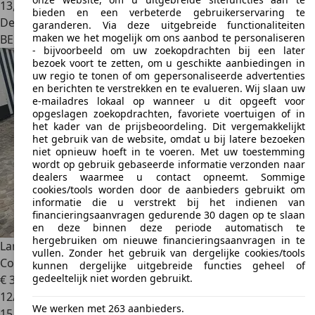
13,7 l/100 km (comb.)
bieden en een verbeterde gebruikerservaring te
Dealer
garanderen. Via deze uitgebreide functionaliteiten
maken we het mogelijk om ons aanbod te personaliseren
BE 2160
Wommelgem
- bijvoorbeeld om uw zoekopdrachten bij een later
bezoek voort te zetten, om u geschikte aanbiedingen in
uw regio te tonen of om gepersonaliseerde advertenties
en berichten te verstrekken en te evalueren. Wij slaan uw
e-mailadres lokaal op wanneer u dit opgeeft voor
opgeslagen zoekopdrachten, favoriete voertuigen of in
het kader van de prijsbeoordeling. Dit vergemakkelijkt
het gebruik van de website, omdat u bij latere bezoeken
niet opnieuw hoeft in te voeren. Met uw toestemming
wordt op gebruik gebaseerde informatie verzonden naar
dealers waarmee u contact opneemt. Sommige
cookies/tools worden door de aanbieders gebruikt om
informatie die u verstrekt bij het indienen van
financieringsaanvragen gedurende 30 dagen op te slaan
en deze binnen deze periode automatisch te
hergebruiken om nieuwe financieringsaanvragen in te
Lamborghini Huracán
STO / Akrapovic / Camera / Lift /
vullen. Zonder het gebruik van dergelijke cookies/tools
Coupé / VAT
kunnen dergelijke uitgebreide functies geheel of
gedeeltelijk niet worden gebruikt.
€ 379.000
1
12/2023
We werken met 263 aanbieders.
15.000 km