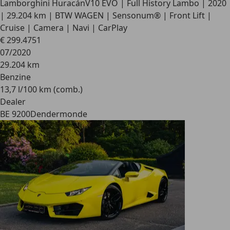
Lamborghini Huracán
V10 EVO | Full History Lambo | 2020
| 29.204 km | BTW WAGEN | Sensonum® | Front Lift |
Cruise | Camera | Navi | CarPlay
€ 299.475
1
07/2020
29.204 km
Benzine
13,7 l/100 km (comb.)
Dealer
BE 9200
Dendermonde