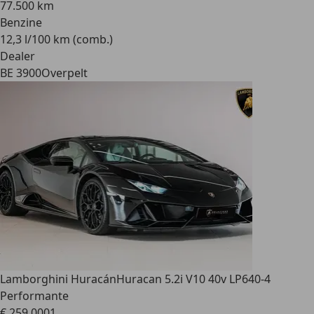
77.500 km
Benzine
12,3 l/100 km (comb.)
Dealer
BE 3900
Overpelt
Lamborghini Huracán
Huracan 5.2i V10 40v LP640-4
Performante
€ 259.000
1