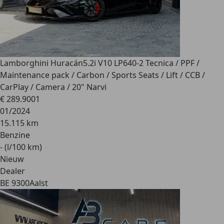
Lamborghini Huracán
5.2i V10 LP640-2 Tecnica / PPF /
Maintenance pack / Carbon / Sports Seats / Lift / CCB /
CarPlay / Camera / 20" Narvi
€ 289.900
1
01/2024
15.115 km
Benzine
- (l/100 km)
Nieuw
Dealer
BE 9300
Aalst