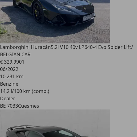
Lamborghini Huracán
5.2i V10 40v LP640-4 Evo Spider Lift/
BELGIAN CAR
€ 329.990
1
06/2022
10.231 km
Benzine
14,2 l/100 km (comb.)
Dealer
BE 7033
Cuesmes