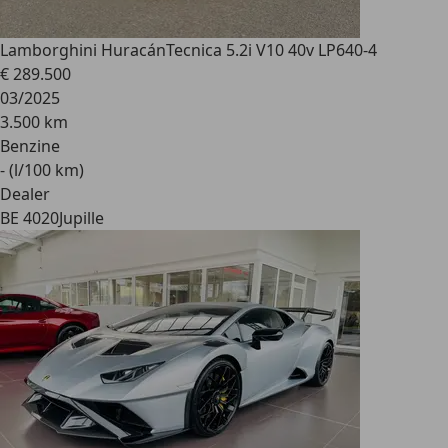
Lamborghini Huracán
Tecnica 5.2i V10 40v LP640-4
€ 289.500
03/2025
3.500 km
Benzine
- (l/100 km)
Dealer
BE 4020
Jupille