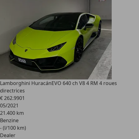
Lamborghini Huracán
EVO 640 ch V8 4 RM 4 roues
directrices
€ 262.990
1
05/2021
21.400 km
Benzine
- (l/100 km)
Dealer