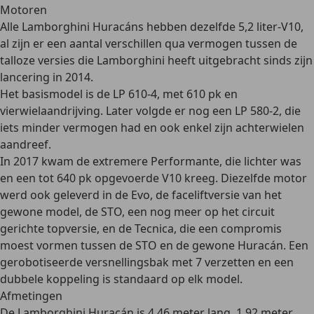
Motoren
Alle Lamborghini Huracáns hebben dezelfde
5,2 liter-V10
,
al zijn er een aantal verschillen qua vermogen tussen de
talloze versies die Lamborghini heeft uitgebracht sinds zijn
lancering in 2014.
Het basismodel is de LP 610-4, met 610 pk en
vierwielaandrijving. Later volgde er nog een LP 580-2, die
iets minder vermogen had en ook enkel zijn achterwielen
aandreef.
In 2017 kwam de extremere Performante, die lichter was
en een tot 640 pk opgevoerde V10 kreeg. Diezelfde motor
werd ook geleverd in de Evo, de faceliftversie van het
gewone model, de STO, een nog meer op het circuit
gerichte topversie, en de Tecnica, die een compromis
moest vormen tussen de STO en de gewone Huracán. Een
gerobotiseerde versnellingsbak met 7 verzetten en een
dubbele koppeling is standaard op elk model.
Afmetingen
De Lamborghini Huracán is 4,46 meter lang, 1,92 meter