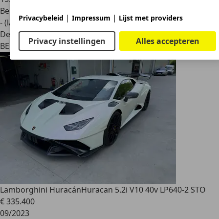
Benzine
|
|
Privacybeleid
Impressum
Lijst met providers
- (l/100 km)
Dealer
Privacy instellingen
Alles accepteren
BE 8730
Beernem
Lamborghini Huracán
Huracan 5.2i V10 40v LP640-2 STO
€ 335.400
09/2023