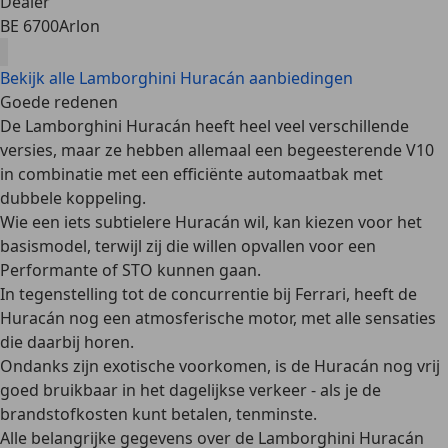
Dealer
BE 6700
Arlon
Bekijk alle Lamborghini Huracán aanbiedingen
Goede redenen
De Lamborghini Huracán heeft heel veel verschillende
versies, maar ze hebben allemaal een
begeesterende V10
in combinatie met een efficiënte automaatbak met
dubbele koppeling.
Wie een iets subtielere Huracán wil, kan kiezen voor het
basismodel, terwijl zij die willen opvallen voor een
Performante of STO
kunnen gaan.
In tegenstelling tot de concurrentie bij Ferrari, heeft de
Huracán nog een
atmosferische motor
, met alle sensaties
die daarbij horen.
Ondanks zijn exotische voorkomen, is de Huracán nog
vrij
goed bruikbaar in het dagelijkse verkeer
- als je de
brandstofkosten kunt betalen, tenminste.
Alle belangrijke gegevens over de Lamborghini Huracán