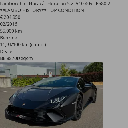
Lamborghini Huracán
Huracan 5.2i V10 40v LP580-2
**LAMBO HISTORY** TOP CONDITION
€ 204.950
02/2016
55.000 km
Benzine
11,9 l/100 km (comb.)
Dealer
BE 8870
Izegem