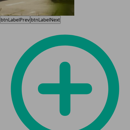
btnLabelPrev
btnLabelNext