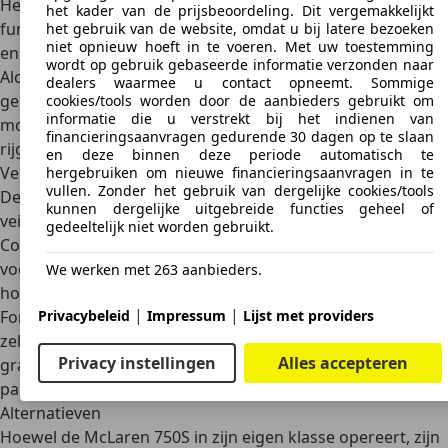
Het interieur van de McLaren 750S is zowel luxueus als
het kader van de prijsbeoordeling. Dit vergemakkelijkt
functioneel. De cockpit is volledig gericht op de bestuurder
het gebruik van de website, omdat u bij latere bezoeken
niet opnieuw hoeft in te voeren. Met uw toestemming
en afgewerkt met hoogwaardige materialen zoals
wordt op gebruik gebaseerde informatie verzonden naar
Alcantara en Nappaleder
. Het stuurwiel is eenvoudig
dealers waarmee u contact opneemt. Sommige
gehouden zonder knoppen, wat ongebruikelijk is in
cookies/tools worden door de aanbieders gebruikt om
informatie die u verstrekt bij het indienen van
moderne sportwagens, maar dat zorgt wel voor een puur
financieringsaanvragen gedurende 30 dagen op te slaan
rijgevoel.
en deze binnen deze periode automatisch te
Veiligheid
hergebruiken om nieuwe financieringsaanvragen in te
vullen. Zonder het gebruik van dergelijke cookies/tools
De McLaren 750S is uitgerust met geavanceerde
kunnen dergelijke uitgebreide functies geheel of
veiligheidssystemen, waaronder de
Proactive Chassis
gedeeltelijk niet worden gebruikt.
Control
(PCC III), dat de stabiliteit en controle verbetert,
vooral in bochten. Het voertuig is voorzien van
We werken met 263 aanbieders.
hoogontwikkelde remsystemen, geïnspireerd door de
|
|
Privacybeleid
Impressum
Lijst met providers
Formule 1, die zorgen voor een uitstekende remkracht,
zelfs bij hoge snelheden. Daarnaast biedt de 750S een 360-
Privacy instellingen
Alles accepteren
gradencamerasysteem voor verbeterde zichtbaarheid en
parkeersensoren voor en achter.
Alternatieven
Hoewel de McLaren 750S in zijn eigen klasse opereert, zijn