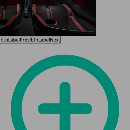
btnLabelPrev
btnLabelNext