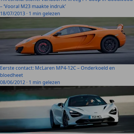
– ‘Vooral M23 maakte indruk’
18/07/2013
·
1 min gelezen
Eerste contact: McLaren MP4-12C – Onderkoeld en
bloedheet
08/06/2012
·
1 min gelezen