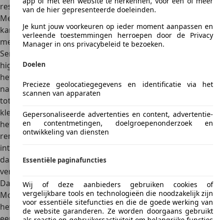
app of met een website te herkennen, voor een of meer
resulteert in een iets langzamere acceleratie.
van de hier gepresenteerde doeleinden.
Met opties kun je de 750S nog eens extra aankleden. Dat
Je kunt jouw voorkeuren op ieder moment aanpassen en
kan bijvoorbeeld met het optionele
Track Brake Upgrade
verleende toestemmingen herroepen door de Privacy
met een remsysteem, dat afgeleid is van de McLaren
Manager in ons privacybeleid te bezoeken.
Senna. Je kunt ook kiezen voor lichtere carbon racestoelen,
Doelen
high-performance banden, of een beter audiosysteem van
het merk
Bowers & Wilkins
. Daarnaast biedt McLaren
Precieze geolocatiegegevens en identificatie via het
nagenoeg onbeperkte mogelijkheden voor personalisatie
scannen van apparaten
tot in de kleinste details. Denk hierbij aan contrasterende
kleuren voor carrosseriedelen (motorkap, achtervleugel),
Gepersonaliseerde advertenties en content, advertentie-
en contentmetingen, doelgroepenonderzoek en
het ontwerp van de velgen of zelfs de afwerking van de
ontwikkeling van diensten
remklauwen. In principe zijn er drie verschillende
interieurstijlen beschikbaar voor de McLaren 750S, en
daarnaast kunnen individuele onderdelen verder worden
Essentiële paginafuncties
verfraaid, zoals de veiligheidsgordels.
Dan is er nog een zeer gelimiteerde speciale editie: de
Wij of deze aanbieders gebruiken cookies of
vergelijkbare tools en technologieën die noodzakelijk zijn
McLaren Triple Crown
-uitvoering op basis van de 750S, die
voor essentiële sitefuncties en die de goede werking van
het winnen van drie prestigieuze races uit het verleden
de website garanderen. Ze worden doorgaans gebruikt
eert.
als reactie op gebruikersactiviteit om belangrijke functies