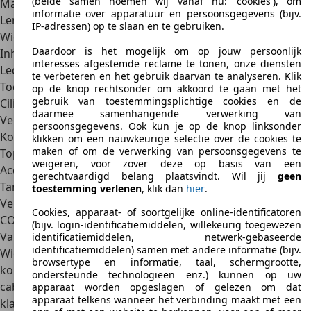
(beide samen noemen wij vanaf nu: 'cookies'), om
Marktintroductie
2023
informatie over apparatuur en persoonsgegevens (bijv.
Lengte x breedte x hoogte
4,56 x 2,16 x 1,19 m
IP-adressen) op te slaan en te gebruiken.
Wielbasis
2,67 m
Daardoor is het mogelijk om op jouw persoonlijk
Inhoud bagageruimte
360 l
interesses afgestemde reclame te tonen, onze diensten
Ledig gewicht
1.389 kg
te verbeteren en het gebruik daarvan te analyseren. Klik
Toelaatbaar totaalgewicht
n.b.
op de knop rechtsonder om akkoord te gaan met het
gebruik van toestemmingsplichtige cookies en de
Cilinderinhoud
3.994 cm3
daarmee samenhangende verwerking van
Vermogen
552 kW (750 pk)
persoonsgegevens. Ook kun je op de knop linksonder
Koppel
800 Nm
klikken om een nauwkeurige selectie over de cookies te
maken of om de verwerking van persoonsgegevens te
Topsnelheid
332 km/u
weigeren, voor zover deze op basis van een
Acceleratie van 0 tot 100 km/u
2,8 sec
gerechtvaardigd belang plaatsvindt. Wil jij
geen
Tankinhoud
72 l
toestemming verlenen
, klik dan
hier
.
Verbruik
n.b.
Cookies, apparaat- of soortgelijke online-identificatoren
CO₂-uitstoot
276 g/km
(bijv. login-identificatiemiddelen, willekeurig toegewezen
Varianten
identificatiemiddelen, netwerk-gebaseerde
identificatiemiddelen) samen met andere informatie (bijv.
Wie zich in de luxepositie bevindt om een McLaren 750S te
browsertype en informatie, taal, schermgrootte,
kopen, kan kiezen tussen de Coupé en de
Spider
ondersteunde technologieën enz.) kunnen op uw
cabriovariant. De McLaren Spider is door de
apparaat worden opgeslagen of gelezen om dat
apparaat telkens wanneer het verbinding maakt met een
klapdakkonstructie ongeveer 50 kilogram zwaarder, wat