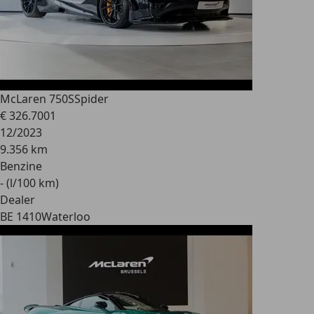
McLaren 750S
Spider
€ 326.700
1
12/2023
9.356 km
Benzine
- (l/100 km)
Dealer
BE 1410
Waterloo