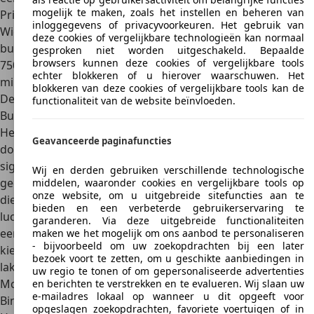
mogelijk te maken, zoals het instellen en beheren van
Prijzen
inloggegevens of privacyvoorkeuren. Het gebruik van
Wie in de markt is voor een McLaren 750S moet diep in de
deze cookies of vergelijkbare technologieën kan normaal
buidel tasten. Prijzen beginnen bij
360.000 euro
voor de
gesproken niet worden uitgeschakeld. Bepaalde
browsers kunnen deze cookies of vergelijkbare tools
750S Coupé. Wie liever de dakloze Spider wil aanschaffen is
echter blokkeren of u hierover waarschuwen. Het
minimaal
395.000 euro
kwijt.
blokkeren van deze cookies of vergelijkbare tools kan de
Design
functionaliteit van de website beïnvloeden.
Buitenkant
Het exterieur van de McLaren 750S is een
Geavanceerde paginafuncties
doorontwikkeling van de 720S
met subtiele maar
significante verbeteringen. Het ontwerp is aerodynamisch
Wij en derden gebruiken verschillende technologische
geoptimaliseerd met een vergrote
actieve achterspoiler
middelen, waaronder cookies en vergelijkbare tools op
onze website, om u uitgebreide sitefuncties aan te
die 20% groter is dan bij het vorige model. De nieuwe
bieden en een verbeterde gebruikerservaring te
luchtinlaten en het verfijnde lichtontwerp dragen bij aan
garanderen. Via deze uitgebreide functionaliteiten
een indrukwekkende verschijning op de weg. Er is te
maken we het mogelijk om ons aanbod te personaliseren
- bijvoorbeeld om uw zoekopdrachten bij een later
kiezen uit een breed scala aan kleuren, inclusief speciale
bezoek voort te zetten, om u geschikte aanbiedingen in
lakken geïnspireerd door de rijke racehistorie van
uw regio te tonen of om gepersonaliseerde advertenties
McLaren.
en berichten te verstrekken en te evalueren. Wij slaan uw
e-mailadres lokaal op wanneer u dit opgeeft voor
Binnenkant
opgeslagen zoekopdrachten, favoriete voertuigen of in