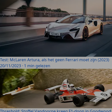
Test: McLaren Artura, als het geen Ferrari moet zijn (2023)
20/11/2023
·
1 min gelezen
Threshold: Stoffel Vandoorne kreeg F1-doop in Goodwood