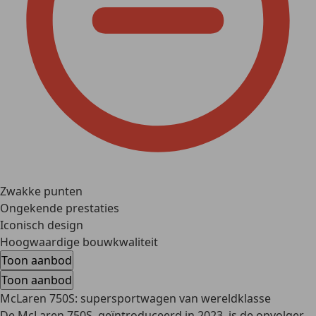
Zwakke punten
Ongekende prestaties
Iconisch design
Hoogwaardige bouwkwaliteit
Toon aanbod
Toon aanbod
McLaren 750S: supersportwagen van wereldklasse
De McLaren 750S, geïntroduceerd in 2023, is de opvolger