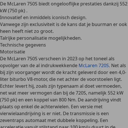
De McLaren 750S biedt ongelooflijke prestaties dankzij 552
kW (750 pk) .
Innovatief en inmiddels iconisch design.
Vanwege zijn exclusiviteit is de kans dat je buurman er ook
heen heeft niet zo groot.
Talrijke personalisatie mogelijkheden.
Technische gegevens
Motorisatie
De McLaren 750S verscheen in 2023 op het toneel als
opvolger van de al indrukwekkende
McLaren 720S
. Net als
bij zijn voorganger wordt de kracht geleverd door een 4,0-
liter biturbo V8-motor, die net achter de voorstoelen ligt.
Echter levert hij, zoals zijn typenaam al doet vermoeden,
net wat meer vermogen dan bij de 720S, namelijk
552 kW
(750 pk) en een koppel van 800 Nm
. De aandrijving vindt
plaats op enkel de achterwielen. Een versie met
vierwielaandrijving is er niet. De transmissie is een
zeventraps automaat met dubbele koppeling. Een
acceleratie vanuit stilstand naar 100 km/u duurt in de