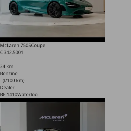
McLaren 750S
Coupe
€ 342.500
1
-
34 km
Benzine
- (l/100 km)
Dealer
BE 1410
Waterloo