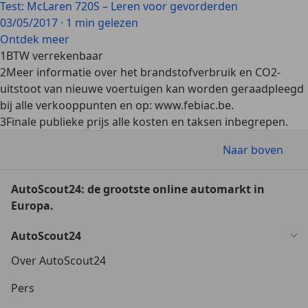
Test: McLaren 720S – Leren voor gevorderden
03/05/2017
·
1 min gelezen
Ontdek meer
1
BTW verrekenbaar
2
Meer informatie over het brandstofverbruik en CO2-
uitstoot van nieuwe voertuigen kan worden geraadpleegd
bij alle verkooppunten en op: www.febiac.be.
3
Finale publieke prijs alle kosten en taksen inbegrepen.
Naar boven
AutoScout24: de grootste online automarkt in
Europa.
AutoScout24
Over AutoScout24
Pers