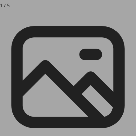
1
/
5