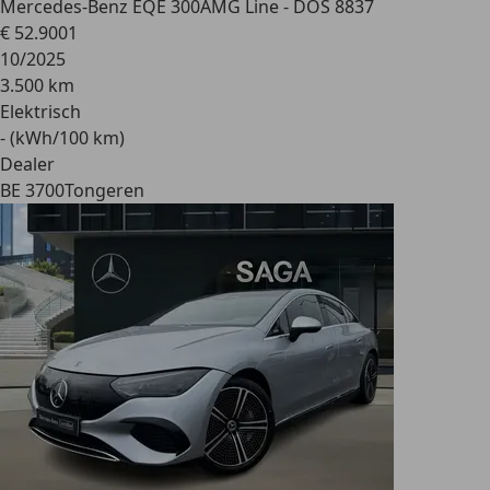
Mercedes-Benz EQE 300
AMG Line - DOS 8837
€ 52.900
1
10/2025
3.500 km
Elektrisch
- (kWh/100 km)
Dealer
BE 3700
Tongeren