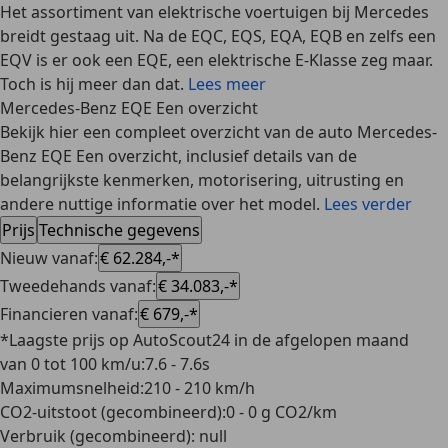
Het assortiment van elektrische voertuigen bij Mercedes
breidt gestaag uit. Na de EQC, EQS, EQA, EQB en zelfs een
EQV is er ook een EQE, een elektrische E-Klasse zeg maar.
Toch is hij meer dan dat.
Lees meer
Mercedes-Benz EQE Een overzicht
Bekijk hier een compleet overzicht van de auto Mercedes-
Benz EQE Een overzicht, inclusief details van de
belangrijkste kenmerken, motorisering, uitrusting en
andere nuttige informatie over het model.
Lees verder
Prijs
Technische gegevens
Nieuw vanaf
:
€ 62.284,-*
Tweedehands vanaf
:
€ 34.083,-*
Financieren vanaf
:
€ 679,-*
*Laagste prijs op AutoScout24 in de afgelopen maand
van 0 tot 100 km/u
:
7.6 - 7.6s
Maximumsnelheid
:
210 - 210 km/h
CO2-uitstoot (gecombineerd)
:
0 - 0 g CO2/km
Verbruik (gecombineerd)
:
null