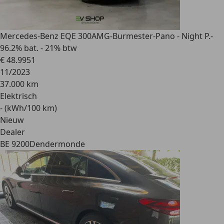
Mercedes-Benz EQE 300
AMG-Burmester-Pano - Night P.-
96.2% bat. - 21% btw
€ 48.995
1
11/2023
37.000 km
Elektrisch
- (kWh/100 km)
Nieuw
Dealer
BE 9200
Dendermonde