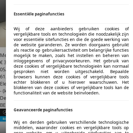
Essentiële paginafuncties
Wij of deze aanbieders gebruiken cookies of
vergelijkbare tools en technologieën die noodzakelijk zijn
voor essentiële sitefuncties en die de goede werking van
de website garanderen. Ze worden doorgaans gebruikt
als reactie op gebruikersactiviteit om belangrijke functies
Mercedes-Benz EQE 300
245pk Business Line
mogelijk te maken, zoals het instellen en beheren van
inloggegevens of privacyvoorkeuren. Het gebruik van
€ 37.900
1
deze cookies of vergelijkbare technologieën kan normaal
05/2023
gesproken niet worden uitgeschakeld. Bepaalde
61.103 km
browsers kunnen deze cookies of vergelijkbare tools
echter blokkeren of u hierover waarschuwen. Het
Elektrisch
blokkeren van deze cookies of vergelijkbare tools kan de
- (kWh/100 km)
functionaliteit van de website beïnvloeden.
Dealer
BE 1840
Londerzeel
Geavanceerde paginafuncties
Wij en derden gebruiken verschillende technologische
middelen, waaronder cookies en vergelijkbare tools op
onze website, om u uitgebreide sitefuncties aan te