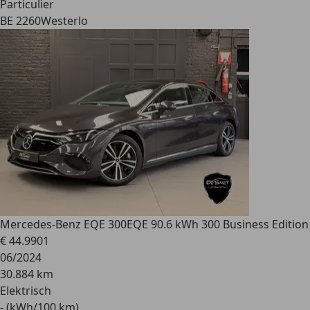
Particulier
BE 2260
Westerlo
Mercedes-Benz EQE 300
EQE 90.6 kWh 300 Business Edition
€ 44.990
1
06/2024
30.884 km
Elektrisch
- (kWh/100 km)