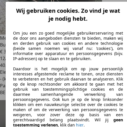
Wij gebruiken cookies. Zo vind je wat
je nodig hebt.
Om jou een zo goed mogelijke gebruikerservaring met
Mercedes-Benz EQE 300
EQE 90.6 kWh 300 Business Edition
de door ons aangeboden diensten te bieden, maken wij
en derden gebruik van cookies en andere technologie
Business Edition
(beide samen noemen wij vanaf nu: 'cookies'), om
€ 39.950
informatie over apparatuur en persoonsgegevens (bijv.
12/2023
IP-adressen) op te slaan en te gebruiken.
40.000 km
Daardoor is het mogelijk om op jouw persoonlijk
Elektrisch
interesses afgestemde reclame te tonen, onze diensten
- (kWh/100 km)
te verbeteren en het gebruik daarvan te analyseren. Klik
op de knop rechtsonder om akkoord te gaan met het
Particulier
gebruik van toestemmingsplichtige cookies en de
BE 3560
Lummen
daarmee samenhangende verwerking van
persoonsgegevens. Ook kun je op de knop linksonder
klikken om een nauwkeurige selectie over de cookies te
maken of om de verwerking van persoonsgegevens te
weigeren, voor zover deze op basis van een
gerechtvaardigd belang plaatsvindt. Wil jij
geen
toestemming verlenen
, klik dan
hier
.