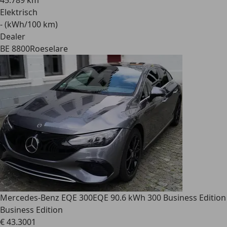
45.789 km
Elektrisch
- (kWh/100 km)
Dealer
BE 8800
Roeselare
Mercedes-Benz EQE 300
EQE 90.6 kWh 300 Business Edition
Business Edition
€ 43.300
1