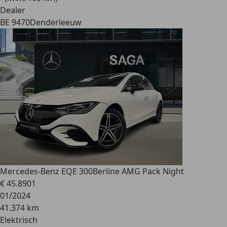
Dealer
BE 9470
Denderleeuw
Mercedes-Benz EQE 300
Berline AMG Pack Night
€ 45.890
1
01/2024
41.374 km
Elektrisch