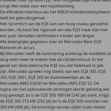
modellen over op deze EQE. Met hoogwaardige materialen
zorgt Mercedes voor een topafwerking.
De efficiënte interface van het MBUX-infotainmentsysteem
leidt tot gebruiksgemak.
Het rijcomfort van de EQE kan van hoog niveau genoemd
worden. Hij bezit het rijgevoel van een EQS maar dan met
een paar tientallen centimeters minder aan lengte.
Alle belangrijke gegevens over de Mercedes-Benz EQE
Motoren en accu’s
Bij Mercedes heeft de nummering achterop de modellen al
lang niets meer te maken met de cilinderinhoud. In het
geval van deze elektrische EQE zou dat helemaal te gek
zijn. Mercedes spreekt nog steeds van een EQE 300, EQE
350, EQE 350+, EQE 500 en buitenbeentjes als de
Mercedes-AMG EQE43 en Mercedes-AMG EQE 53. De
logica van het opbouwende vermogen wordt gelukkig wel
nog gevolgd, zo is de EQE 300 180 kW (245 pk) sterk, krijgt
de EQE 350 215 kW (292 pk) en is de EQE 500 voorzien van
300 kW (408 pk). De krachtige versies rijden zoals steeds