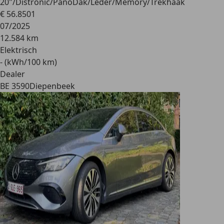
20"/Distronic/PanoDak/Leder/Memory/Trekhaak
€ 56.850
1
07/2025
12.584 km
Elektrisch
- (kWh/100 km)
Dealer
BE 3590
Diepenbeek