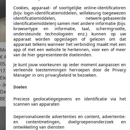
Cookies, apparaat- of soortgelijke online-identificatoren
(bijv. login-identificatiemiddelen, willekeurig toegewezen
identificatiemiddelen, netwerk-gebaseerde
identificatiemiddelen) samen met andere informatie (bijv.
browsertype en informatie, taal, schermgrootte,
ondersteunde technologieën enz.) kunnen op uw
apparaat worden opgeslagen of gelezen om dat
apparaat telkens wanneer het verbinding maakt met een
Mercedes-Benz EQE 300
245pk Business Line
app of met een website te herkennen, voor een of meer
van de hier gepresenteerde doeleinden.
€ 40.990
1
05/2023
Je kunt jouw voorkeuren op ieder moment aanpassen en
verleende toestemmingen herroepen door de Privacy
17.722 km
Manager in ons privacybeleid te bezoeken.
Elektrisch
- (kWh/100 km)
Doelen
Dealer
BE 1840
Londerzeel
Precieze geolocatiegegevens en identificatie via het
scannen van apparaten
Gepersonaliseerde advertenties en content, advertentie-
en contentmetingen, doelgroepenonderzoek en
ontwikkeling van diensten