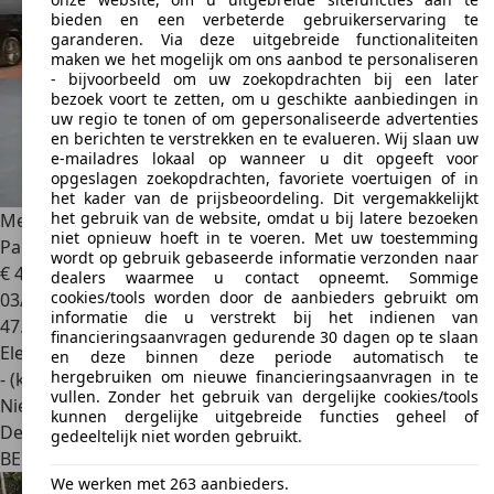
bieden en een verbeterde gebruikerservaring te
garanderen. Via deze uitgebreide functionaliteiten
maken we het mogelijk om ons aanbod te personaliseren
- bijvoorbeeld om uw zoekopdrachten bij een later
bezoek voort te zetten, om u geschikte aanbiedingen in
uw regio te tonen of om gepersonaliseerde advertenties
en berichten te verstrekken en te evalueren. Wij slaan uw
e-mailadres lokaal op wanneer u dit opgeeft voor
opgeslagen zoekopdrachten, favoriete voertuigen of in
het kader van de prijsbeoordeling. Dit vergemakkelijkt
het gebruik van de website, omdat u bij latere bezoeken
Mercedes-Benz EQE 300
Berline Business Line |
niet opnieuw hoeft in te voeren. Met uw toestemming
Panoramisch Dak | Smartpho
wordt op gebruik gebaseerde informatie verzonden naar
€ 40.990
1
dealers waarmee u contact opneemt. Sommige
cookies/tools worden door de aanbieders gebruikt om
03/2024
informatie die u verstrekt bij het indienen van
47.491 km
financieringsaanvragen gedurende 30 dagen op te slaan
Elektrisch
en deze binnen deze periode automatisch te
hergebruiken om nieuwe financieringsaanvragen in te
- (kWh/100 km)
vullen. Zonder het gebruik van dergelijke cookies/tools
Nieuw
kunnen dergelijke uitgebreide functies geheel of
Dealer
gedeeltelijk niet worden gebruikt.
BE 9160
Lokeren
We werken met 263 aanbieders.