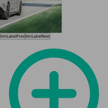
btnLabelPrev
btnLabelNext