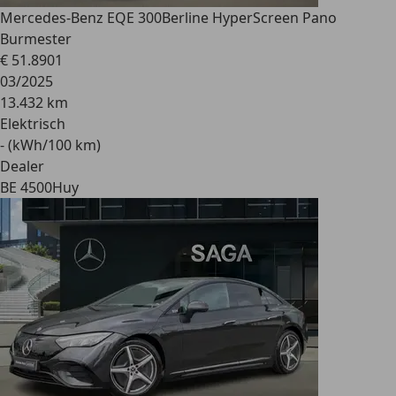
Mercedes-Benz EQE 300
Berline HyperScreen Pano
Burmester
€ 51.890
1
03/2025
13.432 km
Elektrisch
- (kWh/100 km)
Dealer
BE 4500
Huy