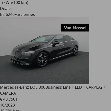
- (kWh/100 km)
Dealer
BE 6240
Farciennes
Mercedes-Benz EQE 300
Business Line + LED + CARPLAY +
CAMERA +
€ 40.750
1
10/2023