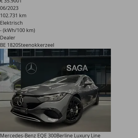
€ 35.900
1
06/2023
102.731 km
Elektrisch
- (kWh/100 km)
Dealer
BE 1820
Steenokkerzeel
Mercedes-Benz EQE 300
Berline Luxury Line