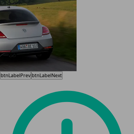
btnLabelPrev
btnLabelNext