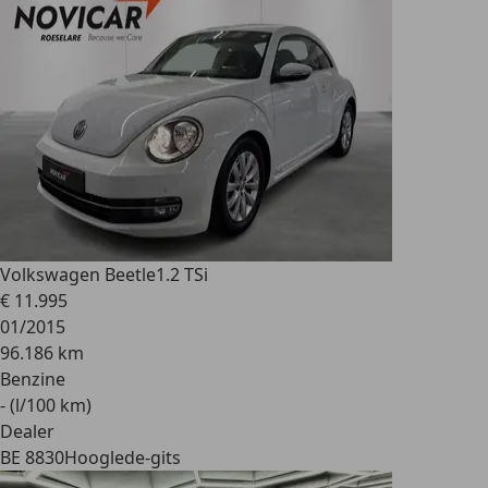
Volkswagen Beetle
1.2 TSi
€ 11.995
01/2015
96.186 km
Benzine
- (l/100 km)
Dealer
BE 8830
Hooglede-gits