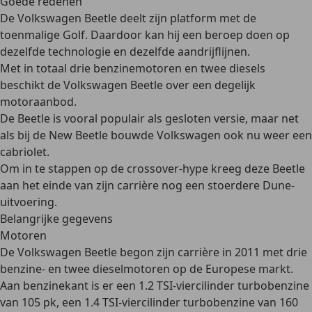
Goede redenen
De Volkswagen Beetle
deelt zijn platform met de
toenmalige Golf
. Daardoor kan hij een beroep doen op
dezelfde technologie en dezelfde aandrijflijnen.
Met in totaal
drie benzinemotoren en twee diesels
beschikt de Volkswagen Beetle over een degelijk
motoraanbod.
De Beetle is vooral populair als gesloten versie, maar net
als bij de New Beetle bouwde Volkswagen ook nu weer een
cabriolet
.
Om in te stappen op de crossover-hype kreeg deze Beetle
aan het einde van zijn carrière nog een
stoerdere Dune-
uitvoering
.
Belangrijke gegevens
Motoren
De Volkswagen Beetle begon zijn carrière in 2011 met
drie
benzine- en twee dieselmotoren
op de Europese markt.
Aan benzinekant is er een 1.2 TSI-viercilinder turbobenzine
van 105 pk, een 1.4 TSI-viercilinder turbobenzine van 160