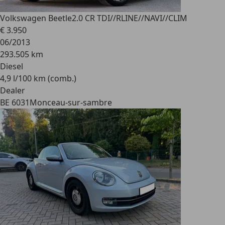
Volkswagen Beetle
2.0 CR TDI//RLINE//NAVI//CLIM
€ 3.950
06/2013
293.505 km
Diesel
4,9 l/100 km (comb.)
Dealer
BE 6031
Monceau-sur-sambre