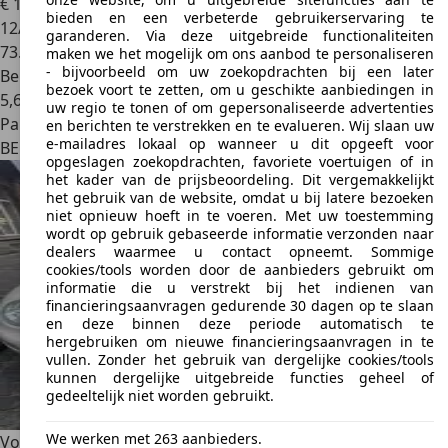
€ 15.000
bieden en een verbeterde gebruikerservaring te
12/2016
garanderen. Via deze uitgebreide functionaliteiten
73.736 km
maken we het mogelijk om ons aanbod te personaliseren
- bijvoorbeeld om uw zoekopdrachten bij een later
Benzine
bezoek voort te zetten, om u geschikte aanbiedingen in
5,6 l/100 km (comb.)
uw regio te tonen of om gepersonaliseerde advertenties
Particulier
en berichten te verstrekken en te evalueren. Wij slaan uw
e-mailadres lokaal op wanneer u dit opgeeft voor
BE 8520
Kuurne
opgeslagen zoekopdrachten, favoriete voertuigen of in
het kader van de prijsbeoordeling. Dit vergemakkelijkt
het gebruik van de website, omdat u bij latere bezoeken
niet opnieuw hoeft in te voeren. Met uw toestemming
wordt op gebruik gebaseerde informatie verzonden naar
dealers waarmee u contact opneemt. Sommige
cookies/tools worden door de aanbieders gebruikt om
informatie die u verstrekt bij het indienen van
financieringsaanvragen gedurende 30 dagen op te slaan
en deze binnen deze periode automatisch te
hergebruiken om nieuwe financieringsaanvragen in te
vullen. Zonder het gebruik van dergelijke cookies/tools
kunnen dergelijke uitgebreide functies geheel of
gedeeltelijk niet worden gebruikt.
We werken met 263 aanbieders.
Volkswagen Beetle
Volkswagen Beetle Tres Propres