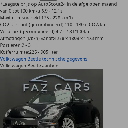
*Laagste prijs op AutoScout24 in de afgelopen maand
van 0 tot 100 km/u
:
6.9 - 12.1s
Maximumsnelheid
:
175 - 228 km/h
CO2-uitstoot (gecombineerd)
:
110 - 180 g CO2/km
Verbruik (gecombineerd)
:
4.2 - 7.8 l/100km
Afmetingen (l/b/h) vanaf
:
4278 x 1808 x 1473 mm
Portieren
:
2 - 3
Kofferruimte
:
225 - 905 liter
Volkswagen Beetle
technische gegevens
Volkswagen Beetle aanbod