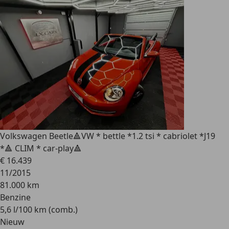
Volkswagen Beetle
🔺VW * bettle *1.2 tsi * cabriolet *J19
*🔺 CLIM * car-play🔺
€ 16.439
11/2015
81.000 km
Benzine
5,6 l/100 km (comb.)
Nieuw