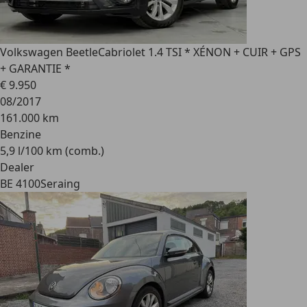
Volkswagen Beetle
Cabriolet 1.4 TSI * XÉNON + CUIR + GPS
+ GARANTIE *
€ 9.950
08/2017
161.000 km
Benzine
5,9 l/100 km (comb.)
Dealer
BE 4100
Seraing