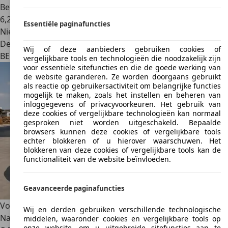
Benzine
6,2 l/100 km (comb.)
Essentiële paginafuncties
Nieuw
Dealer
Wij of deze aanbieders gebruiken cookies of
BE 1700
Dilbeek
vergelijkbare tools en technologieën die noodzakelijk zijn
voor essentiële sitefuncties en die de goede werking van
de website garanderen. Ze worden doorgaans gebruikt
als reactie op gebruikersactiviteit om belangrijke functies
mogelijk te maken, zoals het instellen en beheren van
inloggegevens of privacyvoorkeuren. Het gebruik van
deze cookies of vergelijkbare technologieën kan normaal
gesproken niet worden uitgeschakeld. Bepaalde
browsers kunnen deze cookies of vergelijkbare tools
echter blokkeren of u hierover waarschuwen. Het
blokkeren van deze cookies of vergelijkbare tools kan de
functionaliteit van de website beïnvloeden.
Geavanceerde paginafuncties
Volkswagen Beetle
Cabriolet 1.2 TSI Allstar | 73.736 km |
Wij en derden gebruiken verschillende technologische
Navi | Climatronic | Bluetooth | Euro 6b
middelen, waaronder cookies en vergelijkbare tools op
onze website, om u uitgebreide sitefuncties aan te