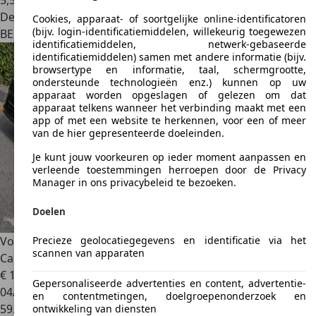
5,5 l/100 km (comb.)
Dealer
Cookies, apparaat- of soortgelijke online-identificatoren
(bijv. login-identificatiemiddelen, willekeurig toegewezen
BE 9140
Temse
identificatiemiddelen, netwerk-gebaseerde
identificatiemiddelen) samen met andere informatie (bijv.
browsertype en informatie, taal, schermgrootte,
ondersteunde technologieën enz.) kunnen op uw
apparaat worden opgeslagen of gelezen om dat
apparaat telkens wanneer het verbinding maakt met een
app of met een website te herkennen, voor een of meer
van de hier gepresenteerde doeleinden.
Je kunt jouw voorkeuren op ieder moment aanpassen en
verleende toestemmingen herroepen door de Privacy
Manager in ons privacybeleid te bezoeken.
Doelen
Precieze geolocatiegegevens en identificatie via het
Volkswagen Beetle
*** 1.8 Tsi - 59.000 km - DSG - Camera -
scannen van apparaten
Carpass ***
€ 13.990
Gepersonaliseerde advertenties en content, advertentie-
04/2017
en contentmetingen, doelgroepenonderzoek en
59.000 km
ontwikkeling van diensten