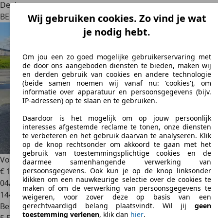
Dealer
BE 4910
Polleur
Wij gebruiken cookies. Zo vind je wat
je nodig hebt.
Om jou een zo goed mogelijke gebruikerservaring met
de door ons aangeboden diensten te bieden, maken wij
en derden gebruik van cookies en andere technologie
(beide samen noemen wij vanaf nu: 'cookies'), om
informatie over apparatuur en persoonsgegevens (bijv.
IP-adressen) op te slaan en te gebruiken.
Daardoor is het mogelijk om op jouw persoonlijk
interesses afgestemde reclame te tonen, onze diensten
te verbeteren en het gebruik daarvan te analyseren. Klik
op de knop rechtsonder om akkoord te gaan met het
gebruik van toestemmingsplichtige cookies en de
Volkswagen Beetle
Beetle 1.2 TSI Allstar BMT
daarmee samenhangende verwerking van
€ 10.750
persoonsgegevens. Ook kun je op de knop linksonder
klikken om een nauwkeurige selectie over de cookies te
04/2016
maken of om de verwerking van persoonsgegevens te
144.163 km
weigeren, voor zover deze op basis van een
Benzine
gerechtvaardigd belang plaatsvindt. Wil jij
geen
toestemming verlenen
, klik dan
hier
.