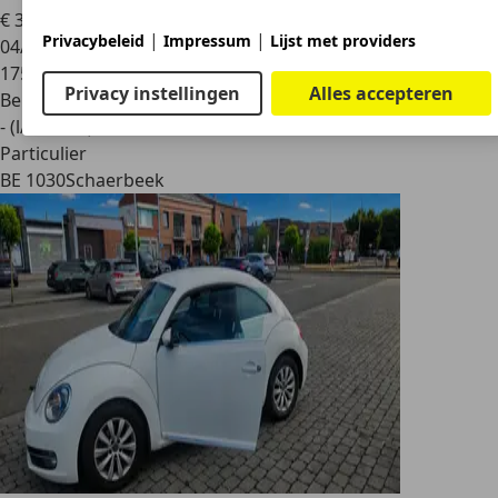
€ 3.500
|
|
Privacybeleid
Impressum
Lijst met providers
04/2004
175.000 km
Privacy instellingen
Alles accepteren
Benzine
- (l/100 km)
Particulier
BE 1030
Schaerbeek