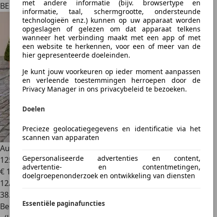
met andere informatie (bijv. browsertype en
BE 8870
informatie, taal, schermgrootte, ondersteunde
technologieën enz.) kunnen op uw apparaat worden
opgeslagen of gelezen om dat apparaat telkens
wanneer het verbinding maakt met een app of met
een website te herkennen, voor een of meer van de
hier gepresenteerde doeleinden.
Je kunt jouw voorkeuren op ieder moment aanpassen
en verleende toestemmingen herroepen door de
Privacy Manager in ons privacybeleid te bezoeken.
Doelen
Precieze geolocatiegegevens en identificatie via het
scannen van apparaten
Audi RS7
R ABT 1 OF
Gepersonaliseerde advertenties en content,
125/Akra/Tour/Stadt/360/B&O/Laserlicht
advertentie- en contentmetingen,
€ 129.890
1
doelgroepenonderzoek en ontwikkeling van diensten
12/2019
38.956 km
Essentiële paginafuncties
Benzine