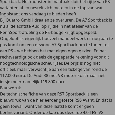
Sportback. Het monster in maatpak sluit het rijtje van RS-
varianten af en nestelt zich meteen in de top van wat
Ingolstadt ons vandaag te bieden heeft.
Bij Quatro GmbH draaien ze overuren. De A7 Sportback is
nu al de achtste Audi op rij die in het atelier van de
RennSport-afdeling de RS-badge krijgt opgespeld.
Ongelooflijk eigenlijk hoeveel manueel werk er nog aan te
pas komt om een gewone A7 Sportback om te tunen tot
een RS – we hebben het met eigen ogen gezien. En het
rechtvaardigt ook deels de gepeperde rekening voor dit
hoogtechnologische scheurijzer. De prijs is nog niet
officieel, maar verwacht je aan een ticketje van rond de
117.000 euro. De Audi R8 met V8-motor kost maar net
ietsje meer, namelijk 119.800 euro.
Blauwdruk
De technische fiche van deze RS7 Sportback is een
blauwdruk van de hier eerder geteste RS6 Avant. En dat is
geen toeval, want van deze laatste komt er geen
berlinevariant. Onder de kap dus dezelfde 4.0 TFSI V8