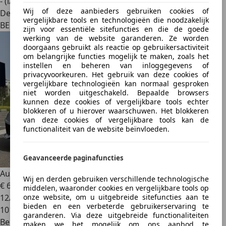
- (l/100 km)
Wij of deze aanbieders gebruiken cookies of
Dealer
vergelijkbare tools en technologieën die noodzakelijk
BE 6700
zijn voor essentiële sitefuncties en die de goede
werking van de website garanderen. Ze worden
doorgaans gebruikt als reactie op gebruikersactiviteit
om belangrijke functies mogelijk te maken, zoals het
instellen en beheren van inloggegevens of
privacyvoorkeuren. Het gebruik van deze cookies of
vergelijkbare technologieën kan normaal gesproken
niet worden uitgeschakeld. Bepaalde browsers
kunnen deze cookies of vergelijkbare tools echter
blokkeren of u hierover waarschuwen. Het blokkeren
van deze cookies of vergelijkbare tools kan de
functionaliteit van de website beïnvloeden.
Geavanceerde paginafuncties
Audi RS7
Sportback 4.0 V8 TFSI Quattro Performance Tip
Wij en derden gebruiken verschillende technologische
€ 69.000
middelen, waaronder cookies en vergelijkbare tools op
onze website, om u uitgebreide sitefuncties aan te
12/2016
bieden en een verbeterde gebruikerservaring te
101.000 km
garanderen. Via deze uitgebreide functionaliteiten
Benzine
maken we het mogelijk om ons aanbod te