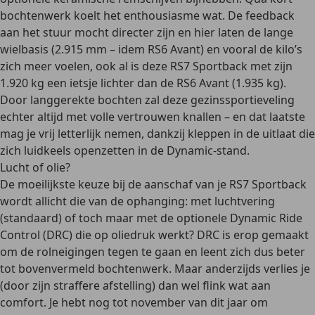
bochtenwerk koelt het enthousiasme wat. De feedback
aan het stuur mocht directer zijn en hier laten de lange
wielbasis (2.915 mm – idem RS6 Avant) en vooral de kilo’s
zich meer voelen, ook al is deze RS7 Sportback met zijn
1.920 kg een ietsje lichter dan de RS6 Avant (1.935 kg).
Door langgerekte bochten zal deze gezinssportieveling
echter altijd met volle vertrouwen knallen – en dat laatste
mag je vrij letterlijk nemen, dankzij kleppen in de uitlaat die
zich luidkeels openzetten in de Dynamic-stand.
Lucht of olie?
De moeilijkste keuze bij de aanschaf van je RS7 Sportback
wordt allicht die van de ophanging: met luchtvering
(standaard) of toch maar met de optionele Dynamic Ride
Control (DRC) die op oliedruk werkt? DRC is erop gemaakt
om de rolneigingen tegen te gaan en leent zich dus beter
tot bovenvermeld bochtenwerk. Maar anderzijds verlies je
(door zijn straffere afstelling) dan wel flink wat aan
comfort. Je hebt nog tot november van dit jaar om