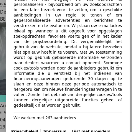
personaliseren - bijvoorbeeld om uw zoekopdrachten
9,5 l/100 km (comb.)
bij een later bezoek voort te zetten, om u geschikte
Dealer
aanbiedingen in uw regio te tonen of om
BE 6700
gepersonaliseerde advertenties en berichten te
verstrekken en te evalueren. Wij slaan uw e-mailadres
lokaal op wanneer u dit opgeeft voor opgeslagen
zoekopdrachten, favoriete voertuigen of in het kader
van de prijsbeoordeling. Dit vergemakkelijkt het
gebruik van de website, omdat u bij latere bezoeken
niet opnieuw hoeft in te voeren. Met uw toestemming
wordt op gebruik gebaseerde informatie verzonden
naar dealers waarmee u contact opneemt. Sommige
cookies/tools worden door de aanbieders gebruikt om
informatie die u verstrekt bij het indienen van
financieringsaanvragen gedurende 30 dagen op te
slaan en deze binnen deze periode automatisch te
hergebruiken om nieuwe financieringsaanvragen in te
vullen. Zonder het gebruik van dergelijke cookies/tools
kunnen dergelijke uitgebreide functies geheel of
gedeeltelijk niet worden gebruikt.
Audi RS7
-28% 4.0 V8 TFSI 600ch quattro tiptronic 8 53cv
€ 99.950
1
We werken met 263 aanbieders.
04/2021
29.394 km
|
|
Privacybeleid
Impressum
Lijst met providers