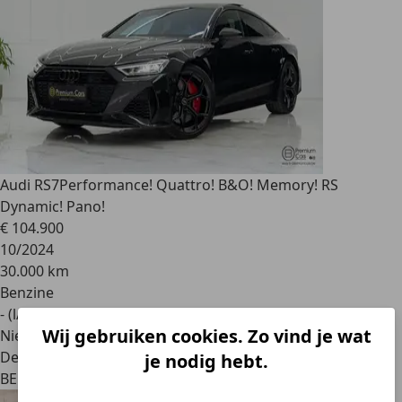
Audi RS7
Performance! Quattro! B&O! Memory! RS
Dynamic! Pano!
€ 104.900
10/2024
30.000 km
Benzine
- (l/100 km)
Wij gebruiken cookies. Zo vind je wat
Nieuw
Dealer
je nodig hebt.
BE 3970