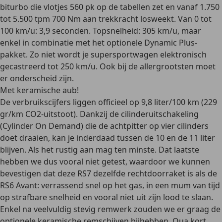
biturbo die vlotjes 560 pk op de tabellen zet en vanaf 1.750
tot 5.500 tpm 700 Nm aan trekkracht losweekt. Van 0 tot
100 km/u: 3,9 seconden. Topsnelheid: 305 km/u, maar
enkel in combinatie met het optionele Dynamic Plus-
pakket. Zo niet wordt je supersportwagen elektronisch
gecastreerd tot 250 km/u. Ook bij de allergrootsten moet
er onderscheid zijn.
Met keramische aub!
De verbruikscijfers liggen officieel op 9,8 liter/100 km (229
gr/km CO2-uitstoot). Dankzij de cilinderuitschakeling
(Cylinder On Demand) die de achtpitter op vier cilinders
doet draaien, kan je inderdaad tussen de 10 en de 11 liter
blijven. Als het rustig aan mag ten minste. Dat laatste
hebben we dus vooral niet getest, waardoor we kunnen
bevestigen dat deze RS7 dezelfde rechtdoorraket is als de
RS6 Avant: verrassend snel op het gas, in een mum van tijd
op strafbare snelheid en vooral niet uit zijn lood te slaan.
Enkel na veelvuldig stevig remwerk zouden we er graag de
optionele keramische remschijven bijhebben. Qua kort