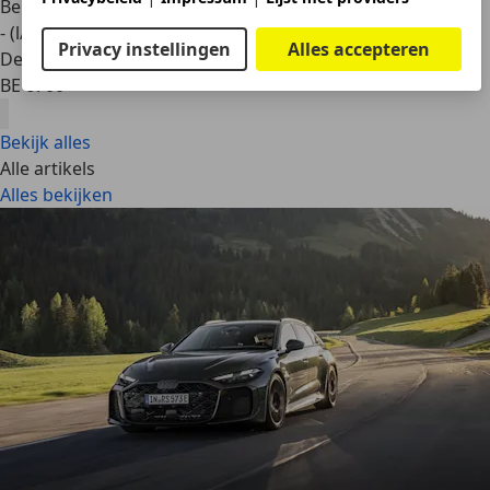
Benzine
- (l/100 km)
Privacy instellingen
Alles accepteren
Dealer
BE 6700
Bekijk alles
Alle artikels
Alles bekijken