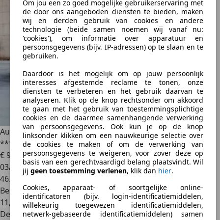
Om jou een zo goed mogelijke gebruikerservaring met
de door ons aangeboden diensten te bieden, maken
wij en derden gebruik van cookies en andere
technologie (beide samen noemen wij vanaf nu:
'cookies'), om informatie over apparatuur en
persoonsgegevens (bijv. IP-adressen) op te slaan en te
gebruiken.
Daardoor is het mogelijk om op jouw persoonlijk
interesses afgestemde reclame te tonen, onze
diensten te verbeteren en het gebruik daarvan te
analyseren. Klik op de knop rechtsonder om akkoord
te gaan met het gebruik van toestemmingsplichtige
cookies en de daarmee samenhangende verwerking
van persoonsgegevens. Ook kun je op de knop
Audi RS7
*** QUATTRO / CERAMIC BRAKES / DRIVE SELECT
linksonder klikken om een nauwkeurige selectie over
***
de cookies te maken of om de verwerking van
persoonsgegevens te weigeren, voor zover deze op
€ 99.950
basis van een gerechtvaardigd belang plaatsvindt. Wil
03/2020
jij
geen toestemming verlenen
, klik dan
hier
.
46.015 km
Cookies, apparaat- of soortgelijke online-
Benzine
identificatoren (bijv. login-identificatiemiddelen,
11,4 l/100 km (comb.)
willekeurig toegewezen identificatiemiddelen,
Dealer
netwerk-gebaseerde identificatiemiddelen) samen