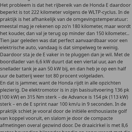
Het probleem is dat het rijbereik van de Honda E daardoor
beperkt is tot 222 kilometer volgens de WLTP-cyclus. In de
praktijk is het afhankelijk van de omgevingstemperatuur:
meestal mag je rekenen op zo’n 180 kilometer, maar wordt
het kouder, dan val je terug op minder dan 150 kilometer...
Tien jaar geleden was dat perfect aanvaardbaar voor een
elektrische auto, vandaag is dat simpelweg te weinig.
Daardoor sta je de E vaker in te pluggen dan je wil. Met de
boordlader van 6,6 kW duurt dat een viertal uur, aan de
snellader tank je aan 50 kW bij, en dan heb je op een half
uur de batterij weer tot 80 procent volgeladen.
En dat is jammer, want de Honda rijdt in alle opzichten
plezierig. De elektromotor is in zijn basisuitvoering 136 pk
(100 kW) en 315 Nm sterk – de Advance is 154 pk (113 kW)
sterk – en de E sprint naar 100 km/u in 9 seconden. In de
praktijk schiet je vooral door de initiële enthousiaste golf
van koppel vooruit, en slalom je door de compacte
afmetingen overal gezwind door. De draaicirkel is met 8,6