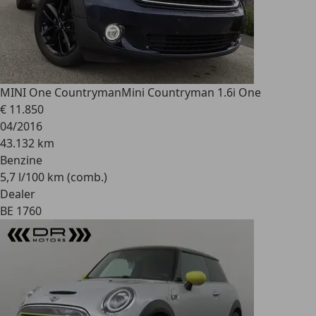
MINI One Countryman
Mini Countryman 1.6i One
€ 11.850
04/2016
43.132 km
Benzine
5,7 l/100 km (comb.)
Dealer
BE 1760