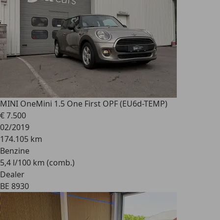
MINI One
Mini 1.5 One First OPF (EU6d-TEMP)
€ 7.500
02/2019
174.105 km
Benzine
5,4 l/100 km (comb.)
Dealer
BE 8930