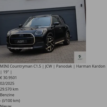
MINI Countryman C
1.5 | JCW | Panodak | Harman Kardon
| 19" |
€ 30.950
1
02/2025
29.570 km
Benzine
- (l/100 km)
Nieuw