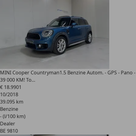
MINI Cooper Countryman
1.5 Benzine Autom. - GPS - Pano -
39 000 KM! To...
€ 18.990
1
10/2018
39.095 km
Benzine
- (l/100 km)
Dealer
BE 9810