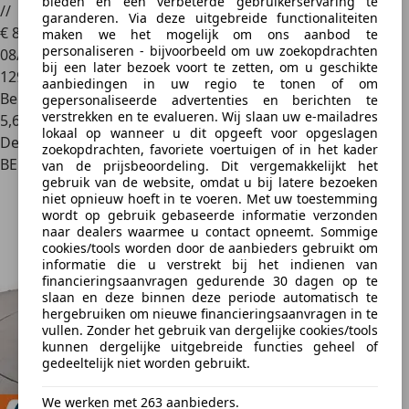
bieden en een verbeterde gebruikerservaring te
//
garanderen. Via deze uitgebreide functionaliteiten
€ 8.950
maken we het mogelijk om ons aanbod te
personaliseren - bijvoorbeeld om uw zoekopdrachten
08/2018
bij een later bezoek voort te zetten, om u geschikte
129.000 km
aanbiedingen in uw regio te tonen of om
Benzine
gepersonaliseerde advertenties en berichten te
verstrekken en te evalueren. Wij slaan uw e-mailadres
5,6 l/100 km (comb.)
lokaal op wanneer u dit opgeeft voor opgeslagen
Dealer
zoekopdrachten, favoriete voertuigen of in het kader
BE 4030
van de prijsbeoordeling. Dit vergemakkelijkt het
gebruik van de website, omdat u bij latere bezoeken
niet opnieuw hoeft in te voeren. Met uw toestemming
wordt op gebruik gebaseerde informatie verzonden
naar dealers waarmee u contact opneemt. Sommige
cookies/tools worden door de aanbieders gebruikt om
informatie die u verstrekt bij het indienen van
financieringsaanvragen gedurende 30 dagen op te
slaan en deze binnen deze periode automatisch te
hergebruiken om nieuwe financieringsaanvragen in te
vullen. Zonder het gebruik van dergelijke cookies/tools
kunnen dergelijke uitgebreide functies geheel of
gedeeltelijk niet worden gebruikt.
We werken met 263 aanbieders.