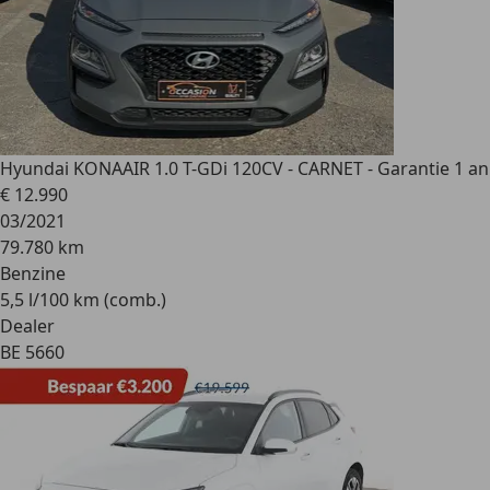
Hyundai KONA
AIR 1.0 T-GDi 120CV - CARNET - Garantie 1 an
€ 12.990
03/2021
79.780 km
Benzine
5,5 l/100 km (comb.)
Dealer
BE 5660