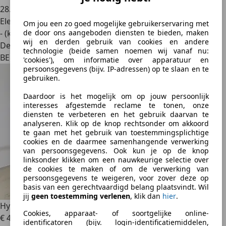
28.000 km
Elektrisch
Om jou een zo goed mogelijke gebruikerservaring met
- (kWh/100 km)
de door ons aangeboden diensten te bieden, maken
wij en derden gebruik van cookies en andere
Dealer
technologie (beide samen noemen wij vanaf nu:
BE 4700
'cookies'), om informatie over apparatuur en
persoonsgegevens (bijv. IP-adressen) op te slaan en te
gebruiken.
Daardoor is het mogelijk om op jouw persoonlijk
interesses afgestemde reclame te tonen, onze
diensten te verbeteren en het gebruik daarvan te
analyseren. Klik op de knop rechtsonder om akkoord
te gaan met het gebruik van toestemmingsplichtige
cookies en de daarmee samenhangende verwerking
van persoonsgegevens. Ook kun je op de knop
linksonder klikken om een nauwkeurige selectie over
de cookies te maken of om de verwerking van
persoonsgegevens te weigeren, voor zover deze op
basis van een gerechtvaardigd belang plaatsvindt. Wil
jij
geen toestemming verlenen
, klik dan
hier
.
Hyundai KONA
65 KWH SHINE SENSATION PACK *ACTION*
Cookies, apparaat- of soortgelijke online-
€ 42.990
1
identificatoren (bijv. login-identificatiemiddelen,