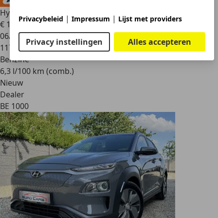
Hyundai KONA
1.6 TGDI Iron Man Edition 2WD
|
|
Privacybeleid
Impressum
Lijst met providers
€ 12.999
06/2019
Privacy instellingen
Alles accepteren
117.964 km
Benzine
6,3 l/100 km (comb.)
Nieuw
Dealer
BE 1000