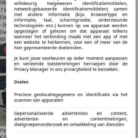
08/2025
willekeurig toegewezen identificatiemiddelen,
netwerk-gebaseerde identificatiemiddelen) samen
7 km
met andere informatie (bijv. browsertype en
Elektrisch
informatie, taal, schermgrootte, ondersteunde
- (kWh/100 km)
technologieën enz.) kunnen op uw apparaat worden
opgeslagen of gelezen om dat apparaat telkens
Dealer
wanneer het verbinding maakt met een app of met
BE 4700
een website te herkennen, voor een of meer van de
hier gepresenteerde doeleinden.
Je kunt jouw voorkeuren op ieder moment aanpassen
en verleende toestemmingen herroepen door de
Privacy Manager in ons privacybeleid te bezoeken.
Doelen
Precieze geolocatiegegevens en identificatie via het
scannen van apparaten
Gepersonaliseerde advertenties en content,
advertentie- en contentmetingen,
doelgroepenonderzoek en ontwikkeling van diensten
Hyundai KONA
Kona 1.6 CRDi *BRUIT MOTEUR EXPORT*
€ 8.250