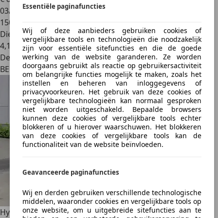
Essentiële paginafuncties
03/2020
150.188 km
Wij of deze aanbieders gebruiken cookies of
Diesel
vergelijkbare tools en technologieën die noodzakelijk
4,1 l/100 km (comb.)
zijn voor essentiële sitefuncties en die de goede
Dealer
werking van de website garanderen. Ze worden
doorgaans gebruikt als reactie op gebruikersactiviteit
BE 6001
om belangrijke functies mogelijk te maken, zoals het
instellen en beheren van inloggegevens of
privacyvoorkeuren. Het gebruik van deze cookies of
vergelijkbare technologieën kan normaal gesproken
niet worden uitgeschakeld. Bepaalde browsers
kunnen deze cookies of vergelijkbare tools echter
blokkeren of u hierover waarschuwen. Het blokkeren
van deze cookies of vergelijkbare tools kan de
functionaliteit van de website beïnvloeden.
Geavanceerde paginafuncties
Wij en derden gebruiken verschillende technologische
middelen, waaronder cookies en vergelijkbare tools op
onze website, om u uitgebreide sitefuncties aan te
Hyundai KONA
1.0 T-GDi+CLIM AUTO+CAMERA // EURO 6d