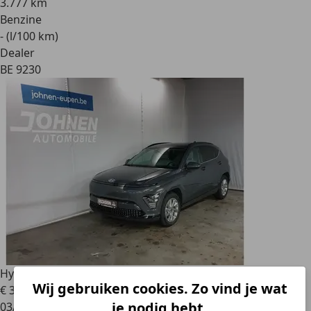
3.777 km
Benzine
- (l/100 km)
Dealer
BE 9230
Hyundai KONA
65KWH 218 SHINE
Wij gebruiken cookies. Zo vind je wat
€ 33.990
1
je nodig hebt.
03/2024