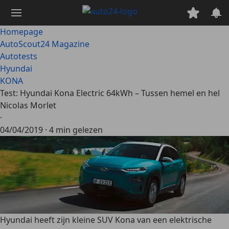
Ga
naar
hoofdinhoud
Homepage
AutoScout24 Magazine
Autotests
Hyundai
KONA
Test: Hyundai Kona Electric 64kWh – Tussen hemel en hel
Nicolas Morlet
·
04/04/2019
·
4 min gelezen
Hyundai heeft zijn kleine SUV Kona van een elektrische