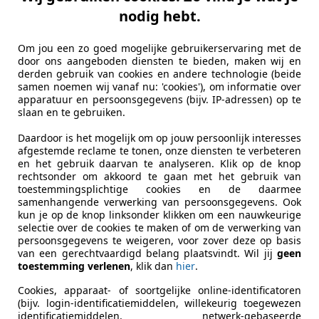
nodig hebt.
Om jou een zo goed mogelijke gebruikerservaring met de
door ons aangeboden diensten te bieden, maken wij en
derden gebruik van cookies en andere technologie (beide
iegelijk populair. Dat heeft zonder twijfel met de huidige d
samen noemen wij vanaf nu: 'cookies'), om informatie over
n in de stijl van 'Oppositions United' - zoals de Koreaans
apparatuur en persoonsgegevens (bijv. IP-adressen) op te
slaan en te gebruiken.
Daardoor is het mogelijk om op jouw persoonlijk interesses
 facelifts, om de klant niet te veel van streek te maken en
afgestemde reclame te tonen, onze diensten te verbeteren
. De Sorento heeft een grote grille geflankeerd door twee 
en het gebruik daarvan te analyseren. Klik op de knop
rechtsonder om akkoord te gaan met het gebruik van
toestemmingsplichtige cookies en de daarmee
samenhangende verwerking van persoonsgegevens. Ook
kun je op de knop linksonder klikken om een nauwkeurige
selectie over de cookies te maken of om de verwerking van
persoonsgegevens te weigeren, voor zover deze op basis
van een gerechtvaardigd belang plaatsvindt. Wil jij
geen
toestemming verlenen
, klik dan
hier
.
Cookies, apparaat- of soortgelijke online-identificatoren
(bijv. login-identificatiemiddelen, willekeurig toegewezen
identificatiemiddelen, netwerk-gebaseerde