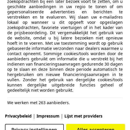
zoekopdrachten bij een later bezoek voort te zetten, om u
geschikte aanbiedingen in uw regio te tonen of om
gepersonaliseerde advertenties en berichten te
verstrekken en te evalueren. Wij slaan uw e-mailadres
lokaal op wanneer u dit opgeeft voor opgeslagen
zoekopdrachten, favoriete voertuigen of in het kader van
de prijsbeoordeling. Dit vergemakkelijkt het gebruik van
de website, omdat u bij latere bezoeken niet opnieuw
hoeft in te voeren. Met uw toestemming wordt op gebruik
gebaseerde informatie verzonden naar dealers waarmee u
contact opneemt. Sommige cookies/tools worden door de
aanbieders gebruikt om informatie die u verstrekt bij het
indienen van financieringsaanvragen gedurende 30 dagen
op te slaan en deze binnen deze periode automatisch te
hergebruiken om nieuwe financieringsaanvragen in te
vullen. Zonder het gebruik van dergelijke cookies/tools
kunnen dergelijke uitgebreide functies geheel of
gedeeltelijk niet worden gebruikt.
We werken met 263 aanbieders.
|
|
Privacybeleid
Impressum
Lijst met providers
Privacy instellingen
Alles accepteren