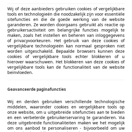
Wij of deze aanbieders gebruiken cookies of vergelijkbare
tools en technologieën die noodzakelijk zijn voor essentiële
sitefuncties en die de goede werking van de website
garanderen. Ze worden doorgaans gebruikt als reactie op
 geen geheim van zijn grootte. Natuurlijk is de kleine haaie
gebruikersactiviteit om belangrijke functies mogelijk te
 door deze facelift onveranderd zijn gebleven. Aan de acht
maken, zoals het instellen en beheren van inloggegevens
of privacyvoorkeuren. Het gebruik van deze cookies of
vergelijkbare technologieën kan normaal gesproken niet
worden uitgeschakeld. Bepaalde browsers kunnen deze
eeft het interieur een compleet nieuw dashboard gegeven. 
cookies of vergelijkbare tools echter blokkeren of u
 zijn er twee van 12,3 inch die gegroepeerd zitten achter
hierover waarschuwen. Het blokkeren van deze cookies of
vergelijkbare tools kan de functionaliteit van de website
beïnvloeden.
Geavanceerde paginafuncties
Wij en derden gebruiken verschillende technologische
middelen, waaronder cookies en vergelijkbare tools op
onze website, om u uitgebreide sitefuncties aan te bieden
en een verbeterde gebruikerservaring te garanderen. Via
deze uitgebreide functionaliteiten maken we het mogelijk
om ons aanbod te personaliseren - bijvoorbeeld om uw