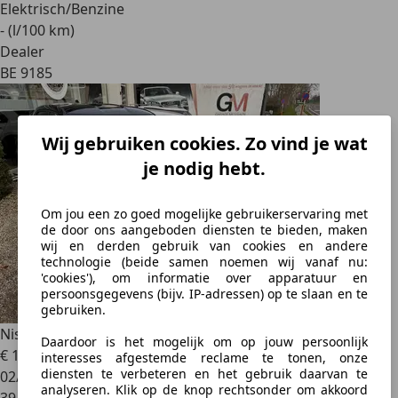
Elektrisch/Benzine
- (l/100 km)
Dealer
BE 9185
Wij gebruiken cookies. Zo vind je wat
je nodig hebt.
Om jou een zo goed mogelijke gebruikerservaring met
de door ons aangeboden diensten te bieden, maken
wij en derden gebruik van cookies en andere
technologie (beide samen noemen wij vanaf nu:
'cookies'), om informatie over apparatuur en
persoonsgegevens (bijv. IP-adressen) op te slaan en te
gebruiken.
Nissan Juke
Juke 1.0 DIG-T N-Connecta
Daardoor is het mogelijk om op jouw persoonlijk
€ 16.399
interesses afgestemde reclame te tonen, onze
diensten te verbeteren en het gebruik daarvan te
02/2021
analyseren. Klik op de knop rechtsonder om akkoord