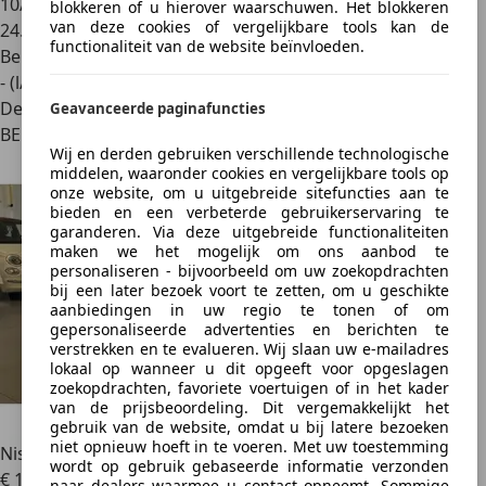
10/2024
blokkeren of u hierover waarschuwen. Het blokkeren
van deze cookies of vergelijkbare tools kan de
24.338 km
functionaliteit van de website beïnvloeden.
Benzine
- (l/100 km)
Dealer
Geavanceerde paginafuncties
BE 4860
Wij en derden gebruiken verschillende technologische
middelen, waaronder cookies en vergelijkbare tools op
onze website, om u uitgebreide sitefuncties aan te
bieden en een verbeterde gebruikerservaring te
garanderen. Via deze uitgebreide functionaliteiten
maken we het mogelijk om ons aanbod te
personaliseren - bijvoorbeeld om uw zoekopdrachten
bij een later bezoek voort te zetten, om u geschikte
aanbiedingen in uw regio te tonen of om
gepersonaliseerde advertenties en berichten te
verstrekken en te evalueren. Wij slaan uw e-mailadres
lokaal op wanneer u dit opgeeft voor opgeslagen
zoekopdrachten, favoriete voertuigen of in het kader
van de prijsbeoordeling. Dit vergemakkelijkt het
gebruik van de website, omdat u bij latere bezoeken
niet opnieuw hoeft in te voeren. Met uw toestemming
Nissan Juke
N-Connect
wordt op gebruik gebaseerde informatie verzonden
€ 14.900
1
naar dealers waarmee u contact opneemt. Sommige