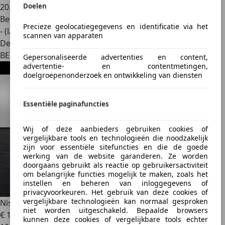
Doelen
20.504 km
Benzine
Precieze geolocatiegegevens en identificatie via het
- (l/100 km)
scannen van apparaten
Dealer
BE 4860
Gepersonaliseerde advertenties en content,
advertentie- en contentmetingen,
doelgroepenonderzoek en ontwikkeling van diensten
Essentiële paginafuncties
Wij of deze aanbieders gebruiken cookies of
vergelijkbare tools en technologieën die noodzakelijk
zijn voor essentiële sitefuncties en die de goede
werking van de website garanderen. Ze worden
doorgaans gebruikt als reactie op gebruikersactiviteit
om belangrijke functies mogelijk te maken, zoals het
instellen en beheren van inloggegevens of
privacyvoorkeuren. Het gebruik van deze cookies of
vergelijkbare technologieën kan normaal gesproken
Nissan Juke
N-DESIGN
niet worden uitgeschakeld. Bepaalde browsers
€ 19.490
kunnen deze cookies of vergelijkbare tools echter