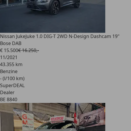
Nissan Juke
Juke 1.0 DIG-T 2WD N-Design Dashcam 19"
Bose DAB
€ 15.500
€ 16.250,-
11/2021
43.355 km
Benzine
- (l/100 km)
SuperDEAL
Dealer
BE 8840