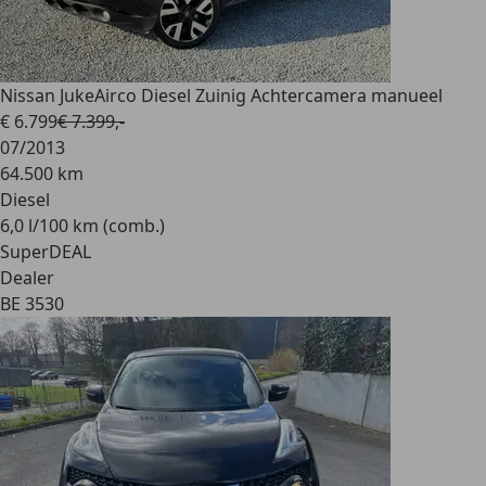
Nissan Juke
Airco Diesel Zuinig Achtercamera manueel
€ 6.799
€ 7.399,-
07/2013
64.500 km
Diesel
6,0 l/100 km (comb.)
SuperDEAL
Dealer
BE 3530