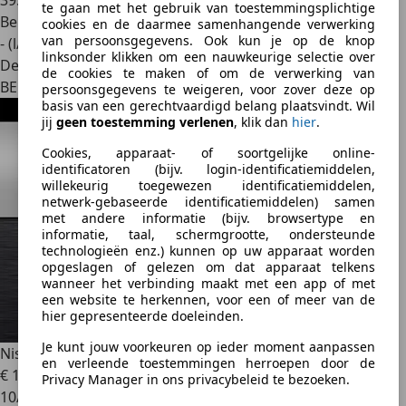
39.500 km
te gaan met het gebruik van toestemmingsplichtige
Benzine
cookies en de daarmee samenhangende verwerking
van persoonsgegevens. Ook kun je op de knop
- (l/100 km)
linksonder klikken om een nauwkeurige selectie over
Dealer
de cookies te maken of om de verwerking van
BE 8550
persoonsgegevens te weigeren, voor zover deze op
basis van een gerechtvaardigd belang plaatsvindt. Wil
jij
geen toestemming verlenen
, klik dan
hier
.
Cookies, apparaat- of soortgelijke online-
identificatoren (bijv. login-identificatiemiddelen,
willekeurig toegewezen identificatiemiddelen,
netwerk-gebaseerde identificatiemiddelen) samen
met andere informatie (bijv. browsertype en
informatie, taal, schermgrootte, ondersteunde
technologieën enz.) kunnen op uw apparaat worden
opgeslagen of gelezen om dat apparaat telkens
wanneer het verbinding maakt met een app of met
een website te herkennen, voor een of meer van de
hier gepresenteerde doeleinden.
Je kunt jouw voorkeuren op ieder moment aanpassen
Nissan Juke
n-design
en verleende toestemmingen herroepen door de
€ 19.490
1
Privacy Manager in ons privacybeleid te bezoeken.
10/2024