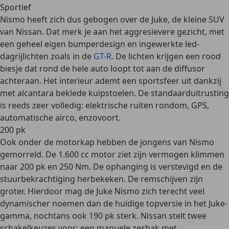
Sportief
Nismo heeft zich dus gebogen over de Juke, de kleine SUV
van Nissan. Dat merk je aan het aggresievere gezicht, met
een geheel eigen bumperdesign en ingewerkte led-
dagrijlichten zoals in de
GT-R
. De lichten krijgen een rood
biesje dat rond de hele auto loopt tot aan de diffusor
achteraan. Het interieur ademt een sportsfeer uit dankzij
met alcantara beklede kuipstoelen. De standaarduitrusting
is reeds zeer volledig: elektrische ruiten rondom, GPS,
automatische airco, enzovoort.
200 pk
Ook onder de motorkap hebben de jongens van Nismo
gemorreld. De 1.600 cc motor ziet zijn vermogen klimmen
naar 200 pk en 250 Nm. De ophanging is verstevigd en de
stuurbekrachtiging herbekeken. De remschijven zijn
groter. Hierdoor mag de Juke Nismo zich terecht veel
dynamischer noemen dan de huidige topversie in het Juke-
gamma, nochtans ook 190 pk sterk. Nissan stelt twee
schakelkeuzes voor: een manuele zesbak met