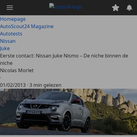
Ga
naar
hoofdinhoud
Homepage
AutoScout24 Magazine
Autotests
Nissan
Juke
Eerste contact: Nissan Juke Nismo – De niche binnen de
niche
Nicolas Morlet
·
01/02/2013
·
3 min gelezen