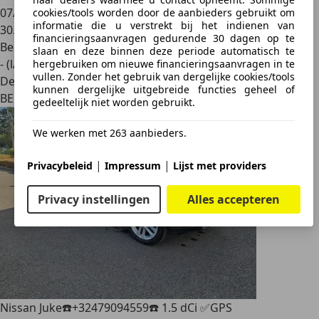
07/2023
cookies/tools worden door de aanbieders gebruikt om
informatie die u verstrekt bij het indienen van
30.162 km
financieringsaanvragen gedurende 30 dagen op te
Benzine
slaan en deze binnen deze periode automatisch te
- (l/100 km)
hergebruiken om nieuwe financieringsaanvragen in te
vullen. Zonder het gebruik van dergelijke cookies/tools
Dealer
kunnen dergelijke uitgebreide functies geheel of
BE 7033
gedeeltelijk niet worden gebruikt.
We werken met 263 aanbieders.
|
|
Privacybeleid
Impressum
Lijst met providers
Privacy instellingen
Alles accepteren
Nissan Juke
☎️+32479094559☎️ 1.5 dCi ✅GPS