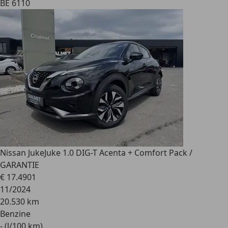
BE 6110
Nissan Juke
Juke 1.0 DIG-T Acenta + Comfort Pack /
GARANTIE
€ 17.490
1
11/2024
20.530 km
Benzine
- (l/100 km)