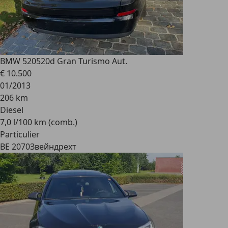
BMW 520
520d Gran Turismo Aut.
€ 10.500
01/2013
206 km
Diesel
7,0 l/100 km (comb.)
Particulier
BE 2070
Звейндрехт