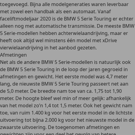
toegevoegd. Bijna alle modelgeneraties waren leverbaar
met
zowel een handbak als een automaat
. Vanaf
faceliftmodeljaar 2020 is de BMW 5 Serie Touring er echter
alleen nog met automatische transmissie. De meeste BMW
5 Serie-modellen hebben
achterwielaandrijving
, maar er
heeft ook altijd wel minstens één model met
xDrive
vierwielaandrijving
in het aanbod gezeten.
Afmetingen
Net als de andere BMW 5 Serie-modellen is natuurlijk ook
de BMW 5 Serie Touring in de loop der jaren gegroeid in
afmetingen en gewicht. Het eerste model was
4,7 meter
lang
, de nieuwste BMW 5 Serie Touring passeert net aan
de
5,0 meter
. De
breedte
nam toe van ca. 1,75 tot
1,90
meter
. De
hoogte
bleef wel min of meer gelijk: afhankelijk
van het model zo’n
1,4 tot 1,5 meter
. Ook het gewicht nam
toe, van ruim
1.400 kg
voor het eerste model in de lichtste
uitvoering tot bijna
2.000 kg
voor het nieuwste model in de
zwaarste uitvoering. De toegenomen afmetingen en
gewichten zijn voor een deel het gevolg van betere