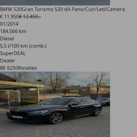
BMW 520
Gran Turismo 520 dA Pano/Cuir/Led/Camera
€ 11.950
€ 12.450,-
01/2014
184.566 km
Diesel
5,5 l/100 km (comb.)
SuperDEAL
Dealer
BE 6250
Roselies