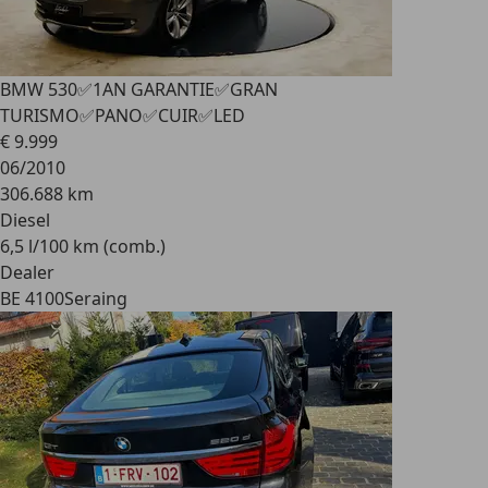
BMW 530
✅1AN GARANTIE✅GRAN
TURISMO✅PANO✅CUIR✅LED
€ 9.999
06/2010
306.688 km
Diesel
6,5 l/100 km (comb.)
Dealer
BE 4100
Seraing