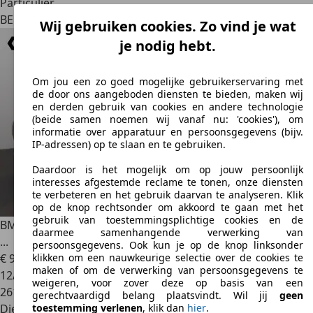
Particulier
BE 2650
Edegem
Wij gebruiken cookies. Zo vind je wat
je nodig hebt.
Om jou een zo goed mogelijke gebruikerservaring met
de door ons aangeboden diensten te bieden, maken wij
en derden gebruik van cookies en andere technologie
(beide samen noemen wij vanaf nu: 'cookies'), om
informatie over apparatuur en persoonsgegevens (bijv.
IP-adressen) op te slaan en te gebruiken.
Daardoor is het mogelijk om op jouw persoonlijk
interesses afgestemde reclame te tonen, onze diensten
te verbeteren en het gebruik daarvan te analyseren. Klik
op de knop rechtsonder om akkoord te gaan met het
gebruik van toestemmingsplichtige cookies en de
BMW 520
520d GT GRAN TURISMO - M PACK - NAVI - LEDER -
daarmee samenhangende verwerking van
...
persoonsgegevens. Ook kun je op de knop linksonder
€ 9.995
klikken om een nauwkeurige selectie over de cookies te
maken of om de verwerking van persoonsgegevens te
12/2012
weigeren, voor zover deze op basis van een
261.078 km
gerechtvaardigd belang plaatsvindt. Wil jij
geen
Diesel
toestemming verlenen
, klik dan
hier
.