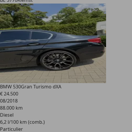
BE 3770
Riemst
BMW 530
Gran Turismo dXA
€ 24.500
08/2018
88.000 km
Diesel
6,2 l/100 km (comb.)
Particulier