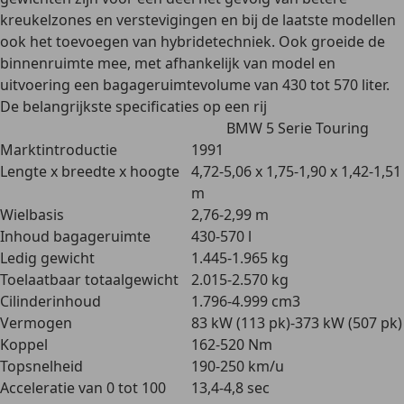
kreukelzones en verstevigingen en bij de laatste modellen
ook het toevoegen van hybridetechniek. Ook groeide de
binnenruimte mee, met afhankelijk van model en
uitvoering een
bagageruimtevolume van 430 tot 570 liter
.
De belangrijkste specificaties op een rij
BMW 5 Serie Touring
Marktintroductie
1991
Lengte x breedte x hoogte
4,72-5,06 x 1,75-1,90 x 1,42-1,51
m
Wielbasis
2,76-2,99 m
Inhoud bagageruimte
430-570 l
Ledig gewicht
1.445-1.965 kg
Toelaatbaar totaalgewicht
2.015-2.570 kg
Cilinderinhoud
1.796-4.999 cm3
Vermogen
83 kW (113 pk)-373 kW (507 pk)
Koppel
162-520 Nm
Topsnelheid
190-250 km/u
Acceleratie van 0 tot 100
13,4-4,8 sec