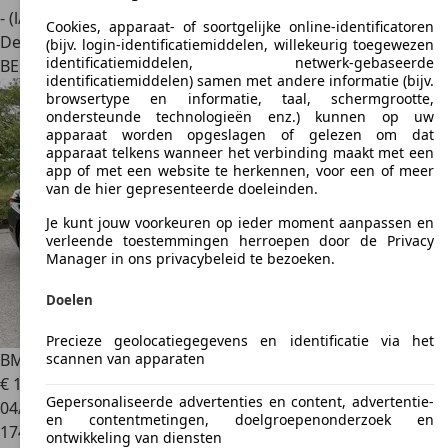
- (l/100 km)
Cookies, apparaat- of soortgelijke online-identificatoren
Dealer
(bijv. login-identificatiemiddelen, willekeurig toegewezen
identificatiemiddelen, netwerk-gebaseerde
BE 8000
Brugge
identificatiemiddelen) samen met andere informatie (bijv.
browsertype en informatie, taal, schermgrootte,
ondersteunde technologieën enz.) kunnen op uw
apparaat worden opgeslagen of gelezen om dat
apparaat telkens wanneer het verbinding maakt met een
app of met een website te herkennen, voor een of meer
van de hier gepresenteerde doeleinden.
Je kunt jouw voorkeuren op ieder moment aanpassen en
verleende toestemmingen herroepen door de Privacy
Manager in ons privacybeleid te bezoeken.
Doelen
Precieze geolocatiegegevens en identificatie via het
scannen van apparaten
BMW 520
520d Gran Turismo Aut.
€ 18.950
Gepersonaliseerde advertenties en content, advertentie-
04/2018
en contentmetingen, doelgroepenonderzoek en
174.000 km
ontwikkeling van diensten