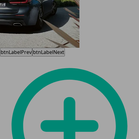
btnLabelPrev
btnLabelNext