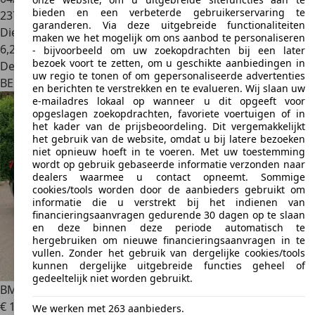
bieden en een verbeterde gebruikerservaring te
237.000 km
garanderen. Via deze uitgebreide functionaliteiten
Diesel
maken we het mogelijk om ons aanbod te personaliseren
6,2 l/100 km (comb.)
- bijvoorbeeld om uw zoekopdrachten bij een later
bezoek voort te zetten, om u geschikte aanbiedingen in
Dealer
uw regio te tonen of om gepersonaliseerde advertenties
BE 1740
Ternat
en berichten te verstrekken en te evalueren. Wij slaan uw
e-mailadres lokaal op wanneer u dit opgeeft voor
opgeslagen zoekopdrachten, favoriete voertuigen of in
het kader van de prijsbeoordeling. Dit vergemakkelijkt
het gebruik van de website, omdat u bij latere bezoeken
niet opnieuw hoeft in te voeren. Met uw toestemming
wordt op gebruik gebaseerde informatie verzonden naar
dealers waarmee u contact opneemt. Sommige
cookies/tools worden door de aanbieders gebruikt om
informatie die u verstrekt bij het indienen van
financieringsaanvragen gedurende 30 dagen op te slaan
en deze binnen deze periode automatisch te
hergebruiken om nieuwe financieringsaanvragen in te
vullen. Zonder het gebruik van dergelijke cookies/tools
kunnen dergelijke uitgebreide functies geheel of
gedeeltelijk niet worden gebruikt.
BMW 520
Gran Turismo 520 dA LUXURY
€ 17.950
We werken met 263 aanbieders.