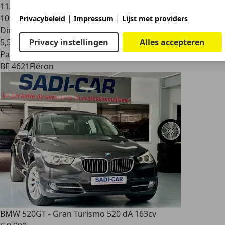
11/2017
|
|
109.000 km
Privacybeleid
Impressum
Lijst met providers
Diesel
Privacy instellingen
Alles accepteren
5,5 l/100 km (comb.)
Particulier
BE 4621
Fléron
BMW 520
GT - Gran Turismo 520 dA 163cv