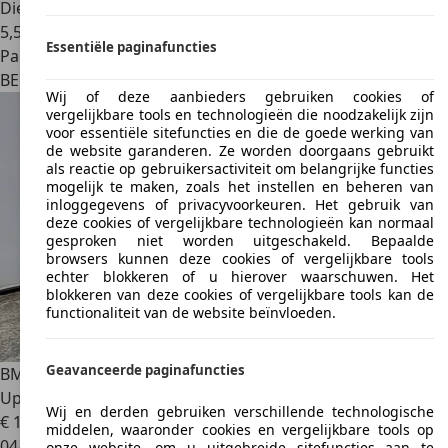
Diesel
5,5 l/100 km (comb.)
Essentiële paginafuncties
Particulier
BE 3600
Genk
Wij of deze aanbieders gebruiken cookies of
vergelijkbare tools en technologieën die noodzakelijk zijn
voor essentiële sitefuncties en die de goede werking van
de website garanderen. Ze worden doorgaans gebruikt
als reactie op gebruikersactiviteit om belangrijke functies
mogelijk te maken, zoals het instellen en beheren van
inloggegevens of privacyvoorkeuren. Het gebruik van
deze cookies of vergelijkbare technologieën kan normaal
gesproken niet worden uitgeschakeld. Bepaalde
browsers kunnen deze cookies of vergelijkbare tools
echter blokkeren of u hierover waarschuwen. Het
blokkeren van deze cookies of vergelijkbare tools kan de
functionaliteit van de website beïnvloeden.
Geavanceerde paginafuncties
BMW 530
DA Xdrive Gran Turismo 258Pk*Panodak Head-
Up Keyless Camera*Euro6b
Wij en derden gebruiken verschillende technologische
€ 10.950
middelen, waaronder cookies en vergelijkbare tools op
04/2014
onze website, om u uitgebreide sitefuncties aan te