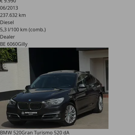
€ 9.990
06/2013
237.632 km
Diesel
5,3 l/100 km (comb.)
Dealer
BE 6060
Gilly
BMW 520
Gran Turismo 520 dA