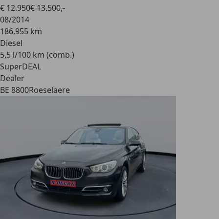
€ 12.950
€ 13.500,-
08/2014
186.955 km
Diesel
5,5 l/100 km (comb.)
SuperDEAL
Dealer
BE 8800
Roeselaere