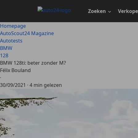
Ga
naar
Zoeken
Verkop
hoofdinhoud
Homepage
AutoScout24 Magazine
Autotests
BMW
128
BMW 128ti: beter zonder M?
Félix Bouland
·
30/09/2021
·
4 min gelezen