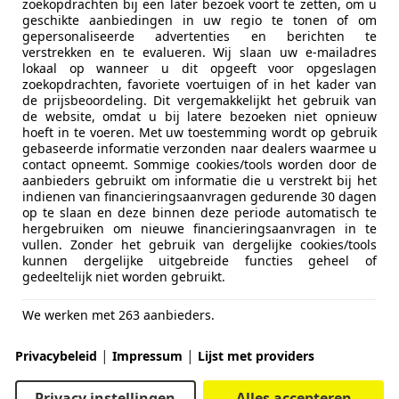
zoekopdrachten bij een later bezoek voort te zetten, om u
geschikte aanbiedingen in uw regio te tonen of om
gepersonaliseerde advertenties en berichten te
verstrekken en te evalueren. Wij slaan uw e-mailadres
lokaal op wanneer u dit opgeeft voor opgeslagen
zoekopdrachten, favoriete voertuigen of in het kader van
de prijsbeoordeling. Dit vergemakkelijkt het gebruik van
de website, omdat u bij latere bezoeken niet opnieuw
hoeft in te voeren. Met uw toestemming wordt op gebruik
gebaseerde informatie verzonden naar dealers waarmee u
contact opneemt. Sommige cookies/tools worden door de
aanbieders gebruikt om informatie die u verstrekt bij het
indienen van financieringsaanvragen gedurende 30 dagen
op te slaan en deze binnen deze periode automatisch te
re concurrenten uiteraard ook – lijkt BMW alles op zijn ch
hergebruiken om nieuwe financieringsaanvragen in te
vullen. Zonder het gebruik van dergelijke cookies/tools
t te beklemtonen? Check. De BMW 128ti gebruikt inderdaad v
kunnen dergelijke uitgebreide functies geheel of
via de zijschorten tot de remklauwen.
gedeeltelijk niet worden gebruikt.
het op de stiksels van het stuur, de portieren, de middenconso
geval je zou vergeten in welke auto je zit.
We werken met 263 aanbieders.
|
|
Privacybeleid
Impressum
Lijst met providers
Privacy instellingen
Alles accepteren