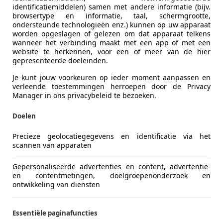
identificatiemiddelen) samen met andere informatie (bijv.
browsertype en informatie, taal, schermgrootte,
ondersteunde technologieën enz.) kunnen op uw apparaat
worden opgeslagen of gelezen om dat apparaat telkens
wanneer het verbinding maakt met een app of met een
website te herkennen, voor een of meer van de hier
gepresenteerde doeleinden.
Je kunt jouw voorkeuren op ieder moment aanpassen en
verleende toestemmingen herroepen door de Privacy
ot het uiterste gedreven. BMW kan immers geen voorwielaa
Manager in ons privacybeleid te bezoeken.
e drijft de vier wielen aan. Deze nieuwkomer beperkt de aa
Doelen
aam. Nu goed: nieuw is die niet helemaal. De meer ervaren
Precieze geolocatiegegevens en identificatie via het
emen in één adem door ook nog de 323ti en 325ti Compact. 
scannen van apparaten
ismo Internazionale
-opschrift dus weer boven.
Gepersonaliseerde advertenties en content, advertentie-
en contentmetingen, doelgroepenonderzoek en
ontwikkeling van diensten
Essentiële paginafuncties